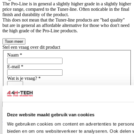
The Pro-Line is in general a slightly higher grade in a slightly higher
price range, compared to the Tuner-line. Often noticable in the final
finish and durability of the product.
This does not mean that the Tuner-line products are ''bad quality''
but are in general an affordable alternative for those who don't need
the high grade of the Pro-Line products.
Toon meer
Stel een vraag over dit product
Naam
*
E-mail
*
Wat is je vraag?
*
Bevestig
Deze website maakt gebruik van cookies
Dit formulier wordt beschermd door reCAPTCHA - het
Privacybeleid van Google
en
Servicevoorwaarden
zijn van
We gebruiken cookies om content en advertenties te personal
toepassing.
bieden en om ons websiteverkeer te analyseren. Ook delen 