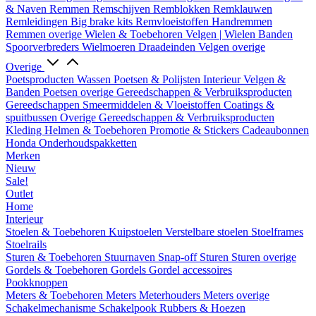
& Naven
Remmen
Remschijven
Remblokken
Remklauwen
Remleidingen
Big brake kits
Remvloeistoffen
Handremmen
Remmen overige
Wielen & Toebehoren
Velgen | Wielen
Banden
Spoorverbreders
Wielmoeren
Draadeinden
Velgen overige
Overige
Poetsproducten
Wassen
Poetsen & Polijsten
Interieur
Velgen &
Banden
Poetsen overige
Gereedschappen & Verbruiksproducten
Gereedschappen
Smeermiddelen & Vloeistoffen
Coatings &
spuitbussen
Overige Gereedschappen & Verbruiksproducten
Kleding
Helmen & Toebehoren
Promotie & Stickers
Cadeaubonnen
Honda Onderhoudspakketten
Merken
Nieuw
Sale!
Outlet
Home
Interieur
Stoelen & Toebehoren
Kuipstoelen
Verstelbare stoelen
Stoelframes
Stoelrails
Sturen & Toebehoren
Stuurnaven
Snap-off
Sturen
Sturen overige
Gordels & Toebehoren
Gordels
Gordel accessoires
Pookknoppen
Meters & Toebehoren
Meters
Meterhouders
Meters overige
Schakelmechanisme
Schakelpook
Rubbers & Hoezen