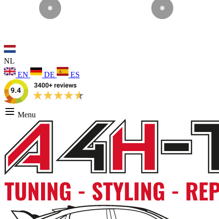
NL
EN
DE
ES
Menu