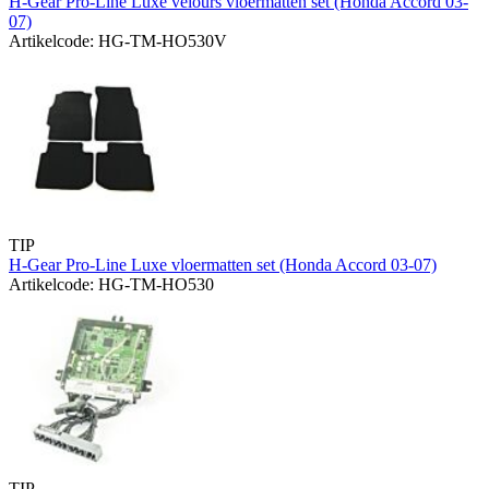
H-Gear Pro-Line Luxe velours vloermatten set (Honda Accord 03-
07)
Artikelcode: HG-TM-HO530V
TIP
H-Gear Pro-Line Luxe vloermatten set (Honda Accord 03-07)
Artikelcode: HG-TM-HO530
TIP