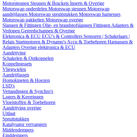
Motorsteunen
Steunen & Brackets
Inserts & Overige
Motorswap onderdelen
Motorswap steunen
Motorswap
aandrijfassen
Motorswap spruitstukken
Motorswap harnesses
Motorswap pakketten
Motorswap overige
Slangen & Fittingen
Olie- en brandstofslangen
Fittingen
Adapters &
Verlopen
Gereedschappen & Overige
Elektronica & ECU
ECU's & Controllers
Sensoren | Schakelaars |
Relais
Startmotoren & Dynamo's
Accu & Toebehoren
Harnassen &
Adapters
Overige elektronica & ECU
Aandrijving
Schakelen & Ontkoppelen
Koppelingssets
Vliegwielen
Aandrijfassen
Homokineten & Hoezen
LSD's
Vertandingen & Synchro's
Lagers & Keerringen
Vloeistoffen & Toebehoren
Aandrijving overige
Uitlaat
Spruitstukken
Katalysator vervangers
Middendempers
Einddempers