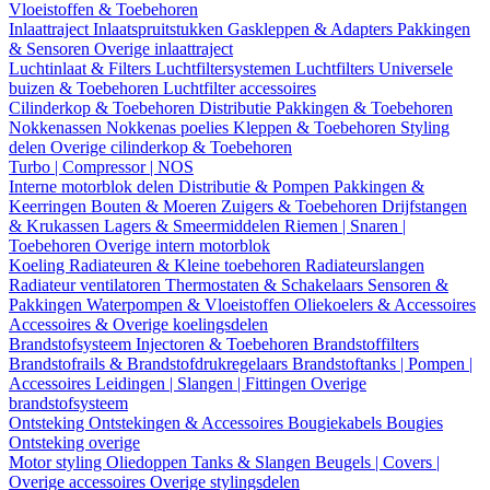
Vloeistoffen & Toebehoren
Inlaattraject
Inlaatspruitstukken
Gaskleppen & Adapters
Pakkingen
& Sensoren
Overige inlaattraject
Luchtinlaat & Filters
Luchtfiltersystemen
Luchtfilters
Universele
buizen & Toebehoren
Luchtfilter accessoires
Cilinderkop & Toebehoren
Distributie
Pakkingen & Toebehoren
Nokkenassen
Nokkenas poelies
Kleppen & Toebehoren
Styling
delen
Overige cilinderkop & Toebehoren
Turbo | Compressor | NOS
Interne motorblok delen
Distributie & Pompen
Pakkingen &
Keerringen
Bouten & Moeren
Zuigers & Toebehoren
Drijfstangen
& Krukassen
Lagers & Smeermiddelen
Riemen | Snaren |
Toebehoren
Overige intern motorblok
Koeling
Radiateuren & Kleine toebehoren
Radiateurslangen
Radiateur ventilatoren
Thermostaten & Schakelaars
Sensoren &
Pakkingen
Waterpompen & Vloeistoffen
Oliekoelers & Accessoires
Accessoires & Overige koelingsdelen
Brandstofsysteem
Injectoren & Toebehoren
Brandstoffilters
Brandstofrails & Brandstofdrukregelaars
Brandstoftanks | Pompen |
Accessoires
Leidingen | Slangen | Fittingen
Overige
brandstofsysteem
Ontsteking
Ontstekingen & Accessoires
Bougiekabels
Bougies
Ontsteking overige
Motor styling
Oliedoppen
Tanks & Slangen
Beugels | Covers |
Overige accessoires
Overige stylingsdelen