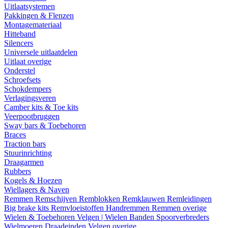
Uitlaatsystemen
Pakkingen & Flenzen
Montagemateriaal
Hitteband
Silencers
Universele uitlaatdelen
Uitlaat overige
Onderstel
Schroefsets
Schokdempers
Verlagingsveren
Camber kits & Toe kits
Veerpootbruggen
Sway bars & Toebehoren
Braces
Traction bars
Stuurinrichting
Draagarmen
Rubbers
Kogels & Hoezen
Wiellagers & Naven
Remmen
Remschijven
Remblokken
Remklauwen
Remleidingen
Big brake kits
Remvloeistoffen
Handremmen
Remmen overige
Wielen & Toebehoren
Velgen | Wielen
Banden
Spoorverbreders
Wielmoeren
Draadeinden
Velgen overige