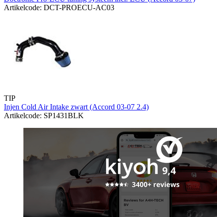
Artikelcode: DCT-PROECU-AC03
TIP
Injen Cold Air Intake zwart (Accord 03-07 2.4)
Artikelcode: SP1431BLK