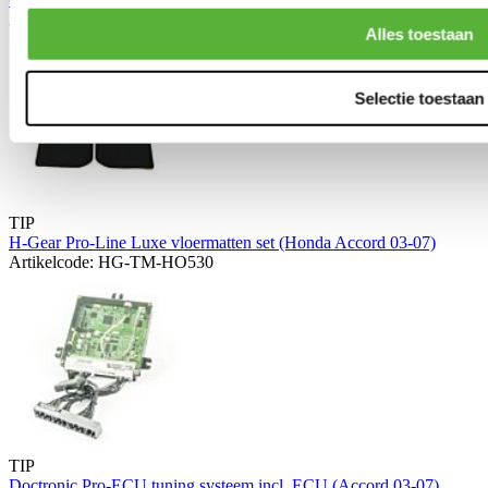
Artikelcode: HG-TM-HO530V
Alles toestaan
Selectie toestaan
TIP
H-Gear Pro-Line Luxe vloermatten set (Honda Accord 03-07)
Artikelcode: HG-TM-HO530
TIP
Doctronic Pro-ECU tuning systeem incl. ECU (Accord 03-07)