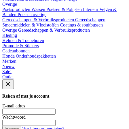
Overige
Poetsproducten
Wassen
Poetsen & Polijsten
Interieur
Velgen &
Banden
Poetsen overige
Gereedschappen & Verbruiksproducten
Gereedschappen
Smeermiddelen & Vloeistoffen
Coatings & spuitbussen
Overige Gereedschappen & Verbruiksproducten
Kleding
Helmen & Toebehoren
Promotie & Stickers
Cadeaubonnen
Honda Onderhoudspakketten
Merken
Nieuw
Sale!
Outlet
Reken af met je account
E-mail adres
Wachtwoord
Wachtwoord vergeten?
Inloggen