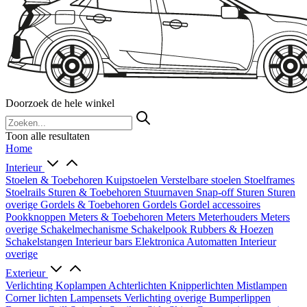
Doorzoek de hele winkel
Toon alle resultaten
Home
Interieur
Stoelen & Toebehoren
Kuipstoelen
Verstelbare stoelen
Stoelframes
Stoelrails
Sturen & Toebehoren
Stuurnaven
Snap-off
Sturen
Sturen
overige
Gordels & Toebehoren
Gordels
Gordel accessoires
Pookknoppen
Meters & Toebehoren
Meters
Meterhouders
Meters
overige
Schakelmechanisme
Schakelpook
Rubbers & Hoezen
Schakelstangen
Interieur bars
Elektronica
Automatten
Interieur
overige
Exterieur
Verlichting
Koplampen
Achterlichten
Knipperlichten
Mistlampen
Corner lichten
Lampensets
Verlichting overige
Bumperlippen