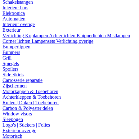
Schakelstangen
Interieur bars
Elektronica
Automatten
Interieur overige
Exterieur
Verlichting
Koplampen
Achterlichten
Knipperlichten
Mistlampen
Corner lichten
Lampensets
Verlichting overige
Bumperlippen
Bumpers
Grill
Spiegels
Spoilers
Side Skirts
Carrosserie reparatie
Zijschermen
Motorkappen & Toebehoren
Achterkleppen & Toebehoren
Ruiten | Daken | Toebehoren
Carbon & Polyester delen
Window visors
Sleepogen
Logo's | Stickers | Folies
Exterieur overige
Motorisch