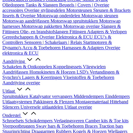
Oliedoppen
Tanks & Slangen
Beugels | Covers | Overige
accessoires
Overige stylingsdelen
Motorsteunen
Steunen & Brackets
Inserts & Overige
Motorswap onderdelen
Motorswap steunen
Motorswap aandrijfassen
Motorswap spruitstukken
Motorswap
harnesses
Motorswap pakketten
Motorswap overige
Slangen &
Fittingen
Olie- en brandstofslangen
Fittingen
Adapters & Verlopen
Gereedschappen & Overige
Elektronica & ECU
ECU's &
Controllers
Sensoren | Schakelaars | Relais
Startmotoren &
Dynamo's
Accu & Toebehoren
Harnassen & Adapters
Overige
elektronica & ECU
Aandrijving
Schakelen & Ontkoppelen
Koppelingssets
Vliegwielen
Aandrijfassen
Homokineten & Hoezen
LSD's
Vertandingen &
Synchro's
Lagers & Keerringen
Vloeistoffen & Toebehoren
Aandrijving overige
Uitlaat
Spruitstukken
Katalysator vervangers
Middendempers
Einddempers
Uitlaatsystemen
Pakkingen & Flenzen
Montagemateriaal
Hitteband
Silencers
Universele uitlaatdelen
Uitlaat overige
Onderstel
Schroefsets
Schokdempers
Verlagingsveren
Camber kits & Toe kits
Veerpootbruggen
Sway bars & Toebehoren
Braces
Traction bars
Stuurinrichting
Draagarmen
Rubbers
Kogels & Hoezen
Wiellagers