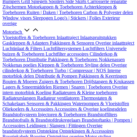
Bumpers
Grill
Spiegels
Spoilers
Side Skirts
Carrosserie reparatie
Zijschermen
Motorkappen & Toebehoren
Achterkleppen &
Toebehoren
Ruiten | Daken | Toebehoren
Carbon & Polyester delen
Window visors
Sleepogen
Logo's | Stickers | Folies
Exterieur
overige
Motorisch
Vloeistoffen & Toebehoren
Inlaattraject
Inlaatspruitstukken
Gaskleppen & Adapters
Pakkingen & Sensoren
Overige inlaattraject
Luchtinlaat & Filters
Luchtfiltersystemen
Luchtfilters
Universele
buizen & Toebehoren
Luchtfilter accessoires
Cilinderkop &
Toebehoren
Distributie
Pakkingen & Toebehoren
Nokkenassen
Nokkenas poelies
Kleppen & Toebehoren
Styling delen
Overige
cilinderkop & Toebehoren
Turbo | Compressor | NOS
Interne
motorblok delen
Distributie & Pompen
Pakkingen & Keerringen
Bouten & Moeren
Zuigers & Toebehoren
Drijfstangen & Krukassen
Lagers & Smeermiddelen
Riemen | Snaren | Toebehoren
Overige
intern motorblok
Koeling
Radiateuren & Kleine toebehoren
Radiateurslangen
Radiateur ventilatoren
Thermostaten &
Schakelaars
Sensoren & Pakkingen
Waterpompen & Vloeistoffen
Oliekoelers & Accessoires
Accessoires & Overige koelingsdelen
Brandstofsysteem
Injectoren & Toebehoren
Brandstoffilters
Brandstofrails & Brandstofdrukregelaars
Brandstoftanks | Pompen |
Accessoires
Leidingen | Slangen | Fittingen
Overige
brandstofsysteem
Ontsteking
Ontstekingen & Accessoires
Bougiekabels
Bougies
Ontsteking overige
Motor styling