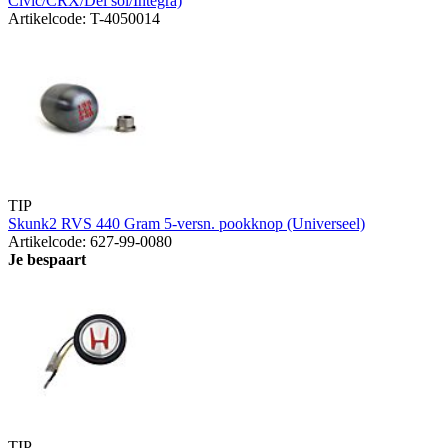
Civic/CRX/Del sol/Integra)
Artikelcode: T-4050014
TIP
Skunk2 RVS 440 Gram 5-versn. pookknop (Universeel)
Artikelcode: 627-99-0080
Je bespaart
TIP