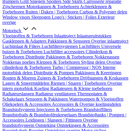
Bumpers
Grill
Spiegels
Spoilers
Side Skirts
Carrosserie reparatie
Zijschermen
Motorkappen & Toebehoren
Achterkleppen &
Toebehoren
Ruiten | Daken | Toebehoren
Carbon & Polyester delen
Window visors
Sleepogen
Logo's | Stickers | Folies
Exterieur
overige
Motorisch
Vloeistoffen & Toebehoren
Inlaattraject
Inlaatspruitstukken
Gaskleppen & Adapters
Pakkingen & Sensoren
Overige inlaattraject
Luchtinlaat & Filters
Luchtfiltersystemen
Luchtfilters
Universele
buizen & Toebehoren
Luchtfilter accessoires
Cilinderkop &
Toebehoren
Distributie
Pakkingen & Toebehoren
Nokkenassen
Nokkenas poelies
Kleppen & Toebehoren
Styling delen
Overige
cilinderkop & Toebehoren
Turbo | Compressor | NOS
Interne
motorblok delen
Distributie & Pompen
Pakkingen & Keerringen
Bouten & Moeren
Zuigers & Toebehoren
Drijfstangen & Krukassen
Lagers & Smeermiddelen
Riemen | Snaren | Toebehoren
Overige
intern motorblok
Koeling
Radiateuren & Kleine toebehoren
Radiateurslangen
Radiateur ventilatoren
Thermostaten &
Schakelaars
Sensoren & Pakkingen
Waterpompen & Vloeistoffen
Oliekoelers & Accessoires
Accessoires & Overige koelingsdelen
Brandstofsysteem
Injectoren & Toebehoren
Brandstoffilters
Brandstofrails & Brandstofdrukregelaars
Brandstoftanks | Pompen |
Accessoires
Leidingen | Slangen | Fittingen
Overige
brandstofsysteem
Ontsteking
Ontstekingen & Accessoires
Bougiekabels
Bougies
Ontsteking overige
Motor styling