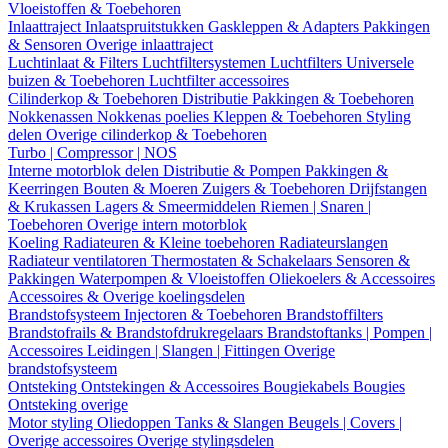
Vloeistoffen & Toebehoren
Inlaattraject
Inlaatspruitstukken
Gaskleppen & Adapters
Pakkingen
& Sensoren
Overige inlaattraject
Luchtinlaat & Filters
Luchtfiltersystemen
Luchtfilters
Universele
buizen & Toebehoren
Luchtfilter accessoires
Cilinderkop & Toebehoren
Distributie
Pakkingen & Toebehoren
Nokkenassen
Nokkenas poelies
Kleppen & Toebehoren
Styling
delen
Overige cilinderkop & Toebehoren
Turbo | Compressor | NOS
Interne motorblok delen
Distributie & Pompen
Pakkingen &
Keerringen
Bouten & Moeren
Zuigers & Toebehoren
Drijfstangen
& Krukassen
Lagers & Smeermiddelen
Riemen | Snaren |
Toebehoren
Overige intern motorblok
Koeling
Radiateuren & Kleine toebehoren
Radiateurslangen
Radiateur ventilatoren
Thermostaten & Schakelaars
Sensoren &
Pakkingen
Waterpompen & Vloeistoffen
Oliekoelers & Accessoires
Accessoires & Overige koelingsdelen
Brandstofsysteem
Injectoren & Toebehoren
Brandstoffilters
Brandstofrails & Brandstofdrukregelaars
Brandstoftanks | Pompen |
Accessoires
Leidingen | Slangen | Fittingen
Overige
brandstofsysteem
Ontsteking
Ontstekingen & Accessoires
Bougiekabels
Bougies
Ontsteking overige
Motor styling
Oliedoppen
Tanks & Slangen
Beugels | Covers |
Overige accessoires
Overige stylingsdelen