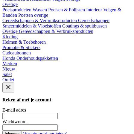
Overige
Poetsproducten
Wassen
Poetsen & Polijsten
Interieur
Velgen &
Banden
Poetsen overige
Gereedschappen & Verbruiksproducten
Gereedschappen
Smeermiddelen & Vloeistoffen
Coatings & spuitbussen
Overige Gereedschappen & Verbruiksproducten
Kleding
Helmen & Toebehoren
Promotie & Stickers
Cadeaubonnen
Honda Onderhoudspakketten
Merken
Nieuw
Sale!
Outlet
Reken af met je account
E-mail adres
Wachtwoord
Wachtwoord vergeten?
Inloggen