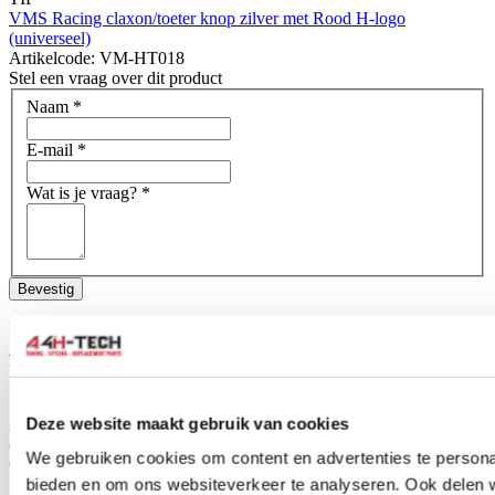
VMS Racing claxon/toeter knop zilver met Rood H-logo
(universeel)
Artikelcode: VM-HT018
Stel een vraag over dit product
Naam
*
E-mail
*
Wat is je vraag?
*
Bevestig
Dit formulier wordt beschermd door reCAPTCHA - het
Privacybeleid van Google
en
Servicevoorwaarden
zijn van
toepassing.
Schrijf je eigen review
Deze website maakt gebruik van cookies
Alleen geregistreerde gebruikers kunnen reviews schrijven.
Log in
of
maak een account aan
.
We gebruiken cookies om content en advertenties te personal
Omschrijving
bieden en om ons websiteverkeer te analyseren. Ook delen 