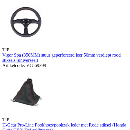
TIP
Vigor Spa (350MM) stuur geperforeerd leer 50mm verdiept rood
stiksels (universeel)
Artikelcode: VG-69399
TIP
H-Gear Pro-Line Pookhoes/pookzak leder met Rode stiksel (Honda