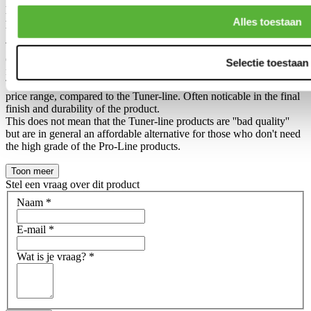
Difference between ''Pro-Line'' and ''Tuner line'' H-gear
Alles toestaan
products?
The difference between an Tuner-line and Pro-line product has been
created, so we can make 2 different collections in our own product
Selectie toestaan
range.
The Pro-Line is in general a slightly higher grade in a slightly higher
price range, compared to the Tuner-line. Often noticable in the final
finish and durability of the product.
This does not mean that the Tuner-line products are ''bad quality''
but are in general an affordable alternative for those who don't need
the high grade of the Pro-Line products.
Toon meer
Stel een vraag over dit product
Naam
*
E-mail
*
Wat is je vraag?
*