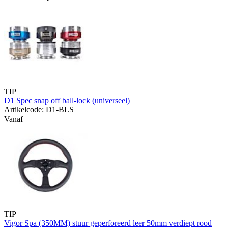
TIP
D1 Spec snap off ball-lock (universeel)
Artikelcode: D1-BLS
Vanaf
TIP
Vigor Spa (350MM) stuur geperforeerd leer 50mm verdiept rood