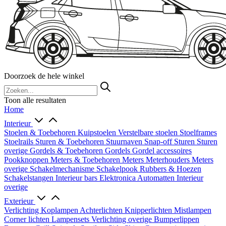
Doorzoek de hele winkel
Toon alle resultaten
Home
Interieur
Stoelen & Toebehoren
Kuipstoelen
Verstelbare stoelen
Stoelframes
Stoelrails
Sturen & Toebehoren
Stuurnaven
Snap-off
Sturen
Sturen
overige
Gordels & Toebehoren
Gordels
Gordel accessoires
Pookknoppen
Meters & Toebehoren
Meters
Meterhouders
Meters
overige
Schakelmechanisme
Schakelpook
Rubbers & Hoezen
Schakelstangen
Interieur bars
Elektronica
Automatten
Interieur
overige
Exterieur
Verlichting
Koplampen
Achterlichten
Knipperlichten
Mistlampen
Corner lichten
Lampensets
Verlichting overige
Bumperlippen