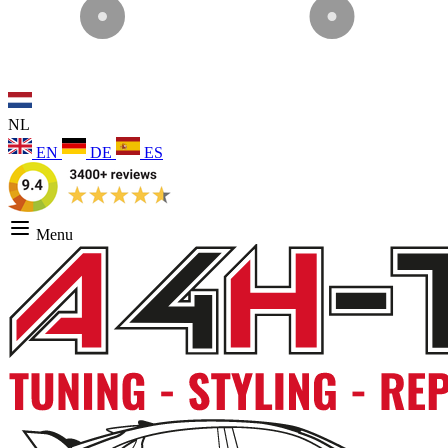
NL
EN
DE
ES
Menu