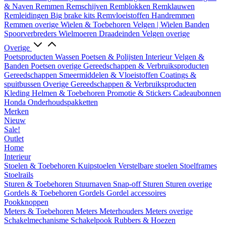
& Naven
Remmen
Remschijven
Remblokken
Remklauwen
Remleidingen
Big brake kits
Remvloeistoffen
Handremmen
Remmen overige
Wielen & Toebehoren
Velgen | Wielen
Banden
Spoorverbreders
Wielmoeren
Draadeinden
Velgen overige
Overige
Poetsproducten
Wassen
Poetsen & Polijsten
Interieur
Velgen &
Banden
Poetsen overige
Gereedschappen & Verbruiksproducten
Gereedschappen
Smeermiddelen & Vloeistoffen
Coatings &
spuitbussen
Overige Gereedschappen & Verbruiksproducten
Kleding
Helmen & Toebehoren
Promotie & Stickers
Cadeaubonnen
Honda Onderhoudspakketten
Merken
Nieuw
Sale!
Outlet
Home
Interieur
Stoelen & Toebehoren
Kuipstoelen
Verstelbare stoelen
Stoelframes
Stoelrails
Sturen & Toebehoren
Stuurnaven
Snap-off
Sturen
Sturen overige
Gordels & Toebehoren
Gordels
Gordel accessoires
Pookknoppen
Meters & Toebehoren
Meters
Meterhouders
Meters overige
Schakelmechanisme
Schakelpook
Rubbers & Hoezen