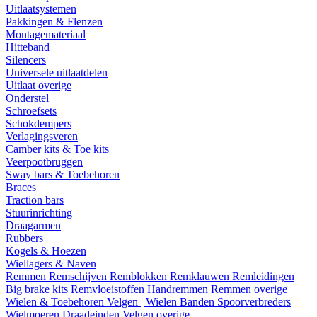
Uitlaatsystemen
Pakkingen & Flenzen
Montagemateriaal
Hitteband
Silencers
Universele uitlaatdelen
Uitlaat overige
Onderstel
Schroefsets
Schokdempers
Verlagingsveren
Camber kits & Toe kits
Veerpootbruggen
Sway bars & Toebehoren
Braces
Traction bars
Stuurinrichting
Draagarmen
Rubbers
Kogels & Hoezen
Wiellagers & Naven
Remmen
Remschijven
Remblokken
Remklauwen
Remleidingen
Big brake kits
Remvloeistoffen
Handremmen
Remmen overige
Wielen & Toebehoren
Velgen | Wielen
Banden
Spoorverbreders
Wielmoeren
Draadeinden
Velgen overige