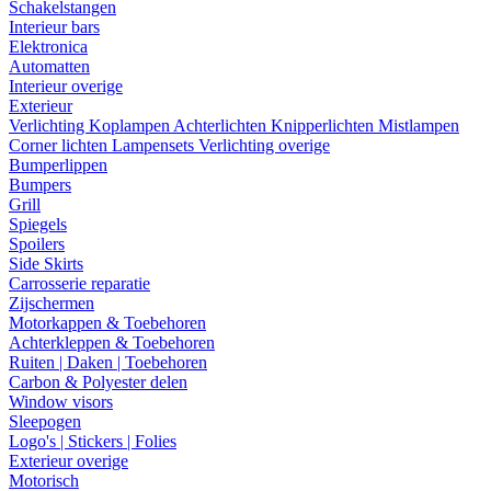
Schakelstangen
Interieur bars
Elektronica
Automatten
Interieur overige
Exterieur
Verlichting
Koplampen
Achterlichten
Knipperlichten
Mistlampen
Corner lichten
Lampensets
Verlichting overige
Bumperlippen
Bumpers
Grill
Spiegels
Spoilers
Side Skirts
Carrosserie reparatie
Zijschermen
Motorkappen & Toebehoren
Achterkleppen & Toebehoren
Ruiten | Daken | Toebehoren
Carbon & Polyester delen
Window visors
Sleepogen
Logo's | Stickers | Folies
Exterieur overige
Motorisch