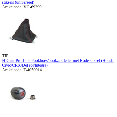
stiksels (universeel)
Artikelcode: VG-69399
TIP
H-Gear Pro-Line Pookhoes/pookzak leder met Rode stiksel (Honda
Civic/CRX/Del sol/Integra)
Artikelcode: T-4050014