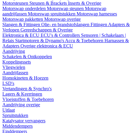
Motorsteunen
Steunen & Brackets
Inserts & Overige
Motorswap onderdelen
Motorswap steunen
Motorswap
aandrijfassen
Motorswap spruitstukken
Motorswap harnesses
Motorswap pakketten
Motorswap overige
Slangen & Fittingen
Olie- en brandstofslangen
Fittingen
Adapters &
Verlopen
Gereedschappen & Overige
Elektronica & ECU
ECU's & Controllers
Sensoren | Schakelaars |
Relais
Startmotoren & Dynamo's
Accu & Toebehoren
Harnassen &
Adapters
Overige elektronica & ECU
Aandrijving
Schakelen & Ontkoppelen
Koppelingssets
Vliegwielen
Aandrijfassen
Homokineten & Hoezen
LSD's
Vertandingen & Synchro's
Lagers & Keerringen
Vloeistoffen & Toebehoren
Aandrijving overige
Uitlaat
Spruitstukken
Katalysator vervangers
Middendempers
Einddempers