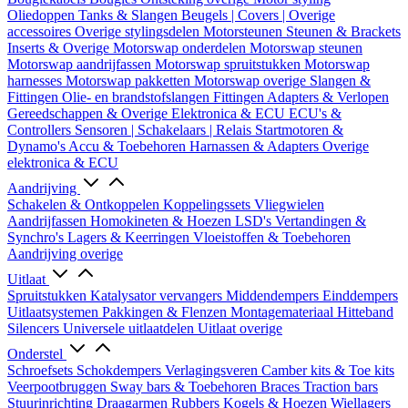
Oliedoppen
Tanks & Slangen
Beugels | Covers | Overige
accessoires
Overige stylingsdelen
Motorsteunen
Steunen & Brackets
Inserts & Overige
Motorswap onderdelen
Motorswap steunen
Motorswap aandrijfassen
Motorswap spruitstukken
Motorswap
harnesses
Motorswap pakketten
Motorswap overige
Slangen &
Fittingen
Olie- en brandstofslangen
Fittingen
Adapters & Verlopen
Gereedschappen & Overige
Elektronica & ECU
ECU's &
Controllers
Sensoren | Schakelaars | Relais
Startmotoren &
Dynamo's
Accu & Toebehoren
Harnassen & Adapters
Overige
elektronica & ECU
Aandrijving
Schakelen & Ontkoppelen
Koppelingssets
Vliegwielen
Aandrijfassen
Homokineten & Hoezen
LSD's
Vertandingen &
Synchro's
Lagers & Keerringen
Vloeistoffen & Toebehoren
Aandrijving overige
Uitlaat
Spruitstukken
Katalysator vervangers
Middendempers
Einddempers
Uitlaatsystemen
Pakkingen & Flenzen
Montagemateriaal
Hitteband
Silencers
Universele uitlaatdelen
Uitlaat overige
Onderstel
Schroefsets
Schokdempers
Verlagingsveren
Camber kits & Toe kits
Veerpootbruggen
Sway bars & Toebehoren
Braces
Traction bars
Stuurinrichting
Draagarmen
Rubbers
Kogels & Hoezen
Wiellagers