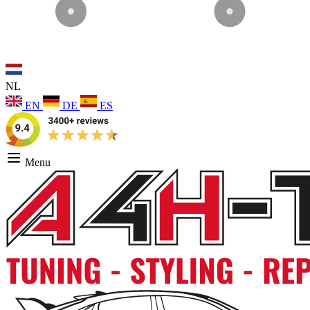
NL
EN
DE
ES
Menu