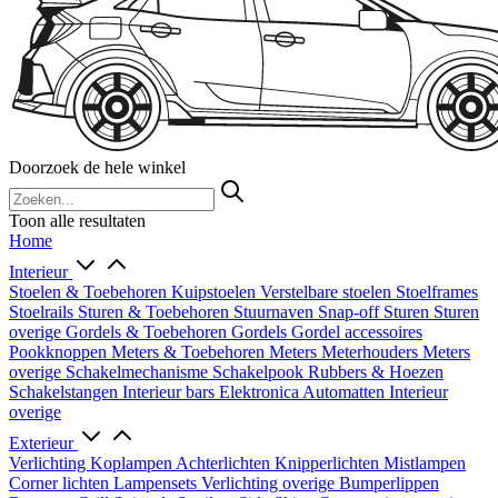
Doorzoek de hele winkel
Toon alle resultaten
Home
Interieur
Stoelen & Toebehoren
Kuipstoelen
Verstelbare stoelen
Stoelframes
Stoelrails
Sturen & Toebehoren
Stuurnaven
Snap-off
Sturen
Sturen
overige
Gordels & Toebehoren
Gordels
Gordel accessoires
Pookknoppen
Meters & Toebehoren
Meters
Meterhouders
Meters
overige
Schakelmechanisme
Schakelpook
Rubbers & Hoezen
Schakelstangen
Interieur bars
Elektronica
Automatten
Interieur
overige
Exterieur
Verlichting
Koplampen
Achterlichten
Knipperlichten
Mistlampen
Corner lichten
Lampensets
Verlichting overige
Bumperlippen