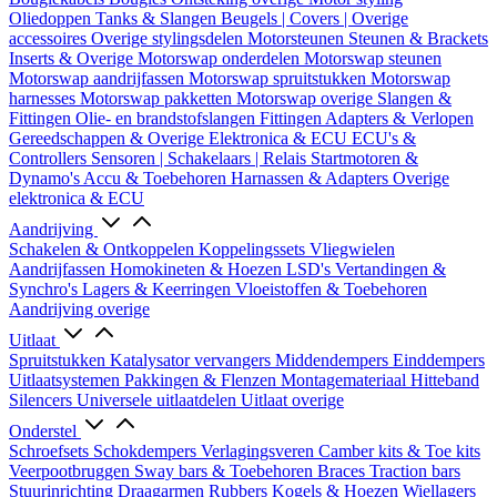
Oliedoppen
Tanks & Slangen
Beugels | Covers | Overige
accessoires
Overige stylingsdelen
Motorsteunen
Steunen & Brackets
Inserts & Overige
Motorswap onderdelen
Motorswap steunen
Motorswap aandrijfassen
Motorswap spruitstukken
Motorswap
harnesses
Motorswap pakketten
Motorswap overige
Slangen &
Fittingen
Olie- en brandstofslangen
Fittingen
Adapters & Verlopen
Gereedschappen & Overige
Elektronica & ECU
ECU's &
Controllers
Sensoren | Schakelaars | Relais
Startmotoren &
Dynamo's
Accu & Toebehoren
Harnassen & Adapters
Overige
elektronica & ECU
Aandrijving
Schakelen & Ontkoppelen
Koppelingssets
Vliegwielen
Aandrijfassen
Homokineten & Hoezen
LSD's
Vertandingen &
Synchro's
Lagers & Keerringen
Vloeistoffen & Toebehoren
Aandrijving overige
Uitlaat
Spruitstukken
Katalysator vervangers
Middendempers
Einddempers
Uitlaatsystemen
Pakkingen & Flenzen
Montagemateriaal
Hitteband
Silencers
Universele uitlaatdelen
Uitlaat overige
Onderstel
Schroefsets
Schokdempers
Verlagingsveren
Camber kits & Toe kits
Veerpootbruggen
Sway bars & Toebehoren
Braces
Traction bars
Stuurinrichting
Draagarmen
Rubbers
Kogels & Hoezen
Wiellagers