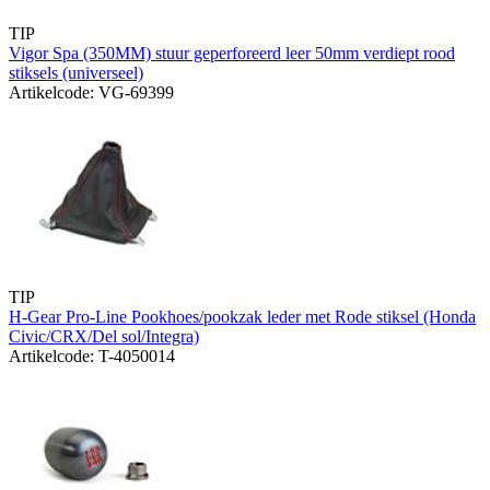
TIP
Vigor Spa (350MM) stuur geperforeerd leer 50mm verdiept rood
stiksels (universeel)
Artikelcode: VG-69399
TIP
H-Gear Pro-Line Pookhoes/pookzak leder met Rode stiksel (Honda
Civic/CRX/Del sol/Integra)
Artikelcode: T-4050014