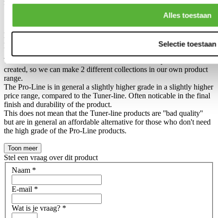
floormats for your model.
Alles toestaan
Difference between ''Pro-Line'' and ''Tuner line'' H-gear
Selectie toestaan
products?
The difference between an Tuner-line and Pro-line product has been
created, so we can make 2 different collections in our own product
range.
The Pro-Line is in general a slightly higher grade in a slightly higher
price range, compared to the Tuner-line. Often noticable in the final
finish and durability of the product.
This does not mean that the Tuner-line products are ''bad quality''
but are in general an affordable alternative for those who don't need
the high grade of the Pro-Line products.
Toon meer
Stel een vraag over dit product
Naam
*
E-mail
*
Wat is je vraag?
*