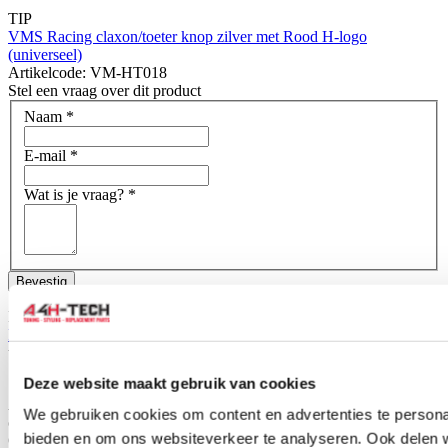
TIP
VMS Racing claxon/toeter knop zilver met Rood H-logo
(universeel)
Artikelcode: VM-HT018
Stel een vraag over dit product
Naam
*
E-mail
*
Wat is je vraag?
*
Bevestig
Dit formulier wordt beschermd door reCAPTCHA - het
Privacybeleid van Google
en
Servicevoorwaarden
zijn van
toepassing.
Deze website maakt gebruik van cookies
Schrijf je eigen review
Alleen geregistreerde gebruikers kunnen reviews schrijven.
Log in
We gebruiken cookies om content en advertenties te personal
of
maak een account aan
.
bieden en om ons websiteverkeer te analyseren. Ook delen 
Omschrijving