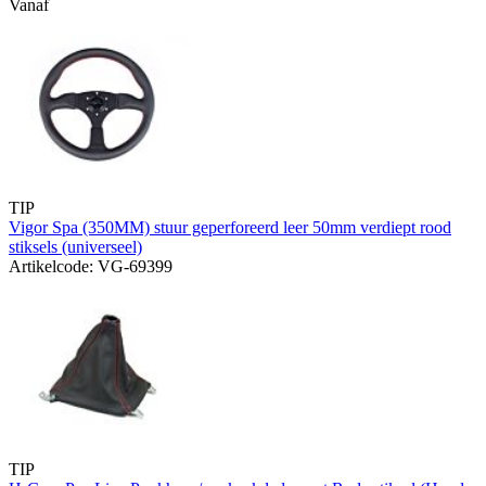
Vanaf
TIP
Vigor Spa (350MM) stuur geperforeerd leer 50mm verdiept rood
stiksels (universeel)
Artikelcode: VG-69399
TIP