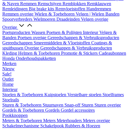
& Naven
Remmen
Remschijven
Remblokken
Remklauwen
Remleidingen
Big brake kits
Remvloeistoffen
Handremmen
Remmen overige
Wielen & Toebehoren
Velgen | Wielen
Banden
Spoorverbreders
Wielmoeren
Draadeinden
Velgen overige
Overige
Poetsproducten
Wassen
Poetsen & Polijsten
Interieur
Velgen &
Banden
Poetsen overige
Gereedschappen & Verbruiksproducten
Gereedschappen
Smeermiddelen & Vloeistoffen
Coatings &
spuitbussen
Overige Gereedschappen & Verbruiksproducten
Kleding
Helmen & Toebehoren
Promotie & Stickers
Cadeaubonnen
Honda Onderhoudspakketten
Merken
Nieuw
Sale!
Outlet
Home
Interieur
Stoelen & Toebehoren
Kuipstoelen
Verstelbare stoelen
Stoelframes
Stoelrails
Sturen & Toebehoren
Stuurnaven
Snap-off
Sturen
Sturen overige
Gordels & Toebehoren
Gordels
Gordel accessoires
Pookknoppen
Meters & Toebehoren
Meters
Meterhouders
Meters overige
Schakelmechanisme
Schakelpook
Rubbers & Hoezen