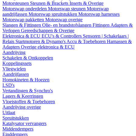
Motorsteunen
Steunen & Brackets
Inserts & Overige
Motorswap onderdelen
Motorswap steunen
Motorswap
aandrijfassen
Motorswap spruitstukken
Motorswap harnesses
Motorswap pakketten
Motorswap overige
Slangen & Fittingen
Olie- en brandstofslangen
Fittingen
Adapters &
Verlopen
Gereedschappen & Overige
Elektronica & ECU
ECU's & Controllers
Sensoren | Schakelaars |
Relais
Startmotoren & Dynamo's
Accu & Toebehoren
Harnassen &
Adapters
Overige elektronica & ECU
Aandrijving
Schakelen & Ontkoppelen
Koppelingssets
Vliegwielen
Aandrijfassen
Homokineten & Hoezen
LSD's
Vertandingen & Synchro's
Lagers & Keerringen
Vloeistoffen & Toebehoren
Aandrijving overige
Uitlaat
Spruitstukken
Katalysator vervangers
Middendempers
Einddempers