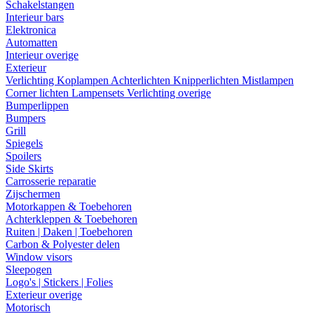
Schakelstangen
Interieur bars
Elektronica
Automatten
Interieur overige
Exterieur
Verlichting
Koplampen
Achterlichten
Knipperlichten
Mistlampen
Corner lichten
Lampensets
Verlichting overige
Bumperlippen
Bumpers
Grill
Spiegels
Spoilers
Side Skirts
Carrosserie reparatie
Zijschermen
Motorkappen & Toebehoren
Achterkleppen & Toebehoren
Ruiten | Daken | Toebehoren
Carbon & Polyester delen
Window visors
Sleepogen
Logo's | Stickers | Folies
Exterieur overige
Motorisch