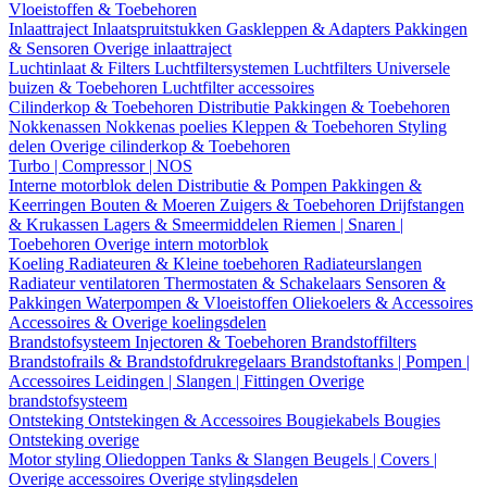
Vloeistoffen & Toebehoren
Inlaattraject
Inlaatspruitstukken
Gaskleppen & Adapters
Pakkingen
& Sensoren
Overige inlaattraject
Luchtinlaat & Filters
Luchtfiltersystemen
Luchtfilters
Universele
buizen & Toebehoren
Luchtfilter accessoires
Cilinderkop & Toebehoren
Distributie
Pakkingen & Toebehoren
Nokkenassen
Nokkenas poelies
Kleppen & Toebehoren
Styling
delen
Overige cilinderkop & Toebehoren
Turbo | Compressor | NOS
Interne motorblok delen
Distributie & Pompen
Pakkingen &
Keerringen
Bouten & Moeren
Zuigers & Toebehoren
Drijfstangen
& Krukassen
Lagers & Smeermiddelen
Riemen | Snaren |
Toebehoren
Overige intern motorblok
Koeling
Radiateuren & Kleine toebehoren
Radiateurslangen
Radiateur ventilatoren
Thermostaten & Schakelaars
Sensoren &
Pakkingen
Waterpompen & Vloeistoffen
Oliekoelers & Accessoires
Accessoires & Overige koelingsdelen
Brandstofsysteem
Injectoren & Toebehoren
Brandstoffilters
Brandstofrails & Brandstofdrukregelaars
Brandstoftanks | Pompen |
Accessoires
Leidingen | Slangen | Fittingen
Overige
brandstofsysteem
Ontsteking
Ontstekingen & Accessoires
Bougiekabels
Bougies
Ontsteking overige
Motor styling
Oliedoppen
Tanks & Slangen
Beugels | Covers |
Overige accessoires
Overige stylingsdelen