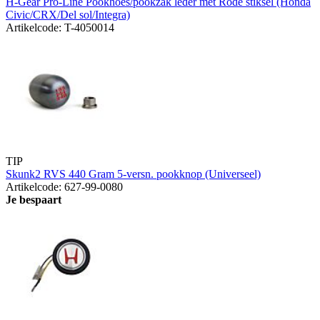
H-Gear Pro-Line Pookhoes/pookzak leder met Rode stiksel (Honda
Civic/CRX/Del sol/Integra)
Artikelcode: T-4050014
TIP
Skunk2 RVS 440 Gram 5-versn. pookknop (Universeel)
Artikelcode: 627-99-0080
Je bespaart