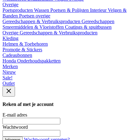
Overige
Poetsproducten
Wassen
Poetsen & Polijsten
Interieur
Velgen &
Banden
Poetsen overige
Gereedschappen & Verbruiksproducten
Gereedschappen
Smeermiddelen & Vloeistoffen
Coatings & spuitbussen
Overige Gereedschappen & Verbruiksproducten
Kleding
Helmen & Toebehoren
Promotie & Stickers
Cadeaubonnen
Honda Onderhoudspakketten
Merken
Nieuw
Sale!
Outlet
Reken af met je account
E-mail adres
Wachtwoord
Wachtwoord vergeten?
Inloggen