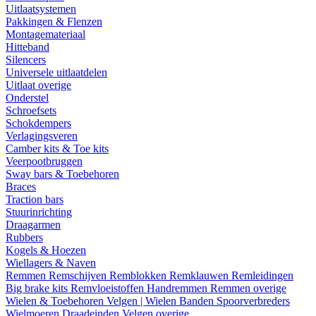
Uitlaatsystemen
Pakkingen & Flenzen
Montagemateriaal
Hitteband
Silencers
Universele uitlaatdelen
Uitlaat overige
Onderstel
Schroefsets
Schokdempers
Verlagingsveren
Camber kits & Toe kits
Veerpootbruggen
Sway bars & Toebehoren
Braces
Traction bars
Stuurinrichting
Draagarmen
Rubbers
Kogels & Hoezen
Wiellagers & Naven
Remmen
Remschijven
Remblokken
Remklauwen
Remleidingen
Big brake kits
Remvloeistoffen
Handremmen
Remmen overige
Wielen & Toebehoren
Velgen | Wielen
Banden
Spoorverbreders
Wielmoeren
Draadeinden
Velgen overige