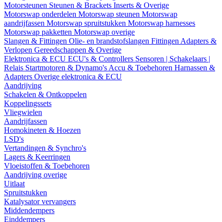
Motorsteunen
Steunen & Brackets
Inserts & Overige
Motorswap onderdelen
Motorswap steunen
Motorswap
aandrijfassen
Motorswap spruitstukken
Motorswap harnesses
Motorswap pakketten
Motorswap overige
Slangen & Fittingen
Olie- en brandstofslangen
Fittingen
Adapters &
Verlopen
Gereedschappen & Overige
Elektronica & ECU
ECU's & Controllers
Sensoren | Schakelaars |
Relais
Startmotoren & Dynamo's
Accu & Toebehoren
Harnassen &
Adapters
Overige elektronica & ECU
Aandrijving
Schakelen & Ontkoppelen
Koppelingssets
Vliegwielen
Aandrijfassen
Homokineten & Hoezen
LSD's
Vertandingen & Synchro's
Lagers & Keerringen
Vloeistoffen & Toebehoren
Aandrijving overige
Uitlaat
Spruitstukken
Katalysator vervangers
Middendempers
Einddempers