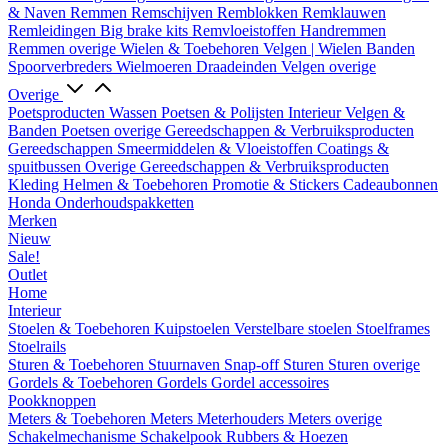
& Naven
Remmen
Remschijven
Remblokken
Remklauwen
Remleidingen
Big brake kits
Remvloeistoffen
Handremmen
Remmen overige
Wielen & Toebehoren
Velgen | Wielen
Banden
Spoorverbreders
Wielmoeren
Draadeinden
Velgen overige
Overige
Poetsproducten
Wassen
Poetsen & Polijsten
Interieur
Velgen &
Banden
Poetsen overige
Gereedschappen & Verbruiksproducten
Gereedschappen
Smeermiddelen & Vloeistoffen
Coatings &
spuitbussen
Overige Gereedschappen & Verbruiksproducten
Kleding
Helmen & Toebehoren
Promotie & Stickers
Cadeaubonnen
Honda Onderhoudspakketten
Merken
Nieuw
Sale!
Outlet
Home
Interieur
Stoelen & Toebehoren
Kuipstoelen
Verstelbare stoelen
Stoelframes
Stoelrails
Sturen & Toebehoren
Stuurnaven
Snap-off
Sturen
Sturen overige
Gordels & Toebehoren
Gordels
Gordel accessoires
Pookknoppen
Meters & Toebehoren
Meters
Meterhouders
Meters overige
Schakelmechanisme
Schakelpook
Rubbers & Hoezen