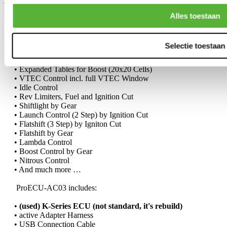
The additional installed ProECU-K will control the Engine. With
this setup even Boost Applications and all the Features of ProECU-
Alles toestaan
K can be used.
• Plug-n-Play, no need to change any Sensors
Selectie toestaan
• All the features of ProECU-K
• Edit Fuel, Ignition Tables
• Expanded Tables for Boost (20x20 Cells)
• VTEC Control incl. full VTEC Window
• Idle Control
• Rev Limiters, Fuel and Ignition Cut
• Shiftlight by Gear
• Launch Control (2 Step) by Ignition Cut
• Flatshift (3 Step) by Igniton Cut
• Flatshift by Gear
• Lambda Control
• Boost Control by Gear
• Nitrous Control
• And much more …
ProECU-AC03 includes:
•
(used) K-Series ECU (not standard, it's rebuild)
• active Adapter Harness
• USB Connection Cable