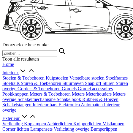
Doorzoek de hele winkel
Toon alle resultaten
Home
Interieur
Stoelen & Toebehoren
Kuipstoelen
Verstelbare stoelen
Stoelframes
Stoelrails
Sturen & Toebehoren
Stuurnaven
Snap-off
Sturen
Sturen
overige
Gordels & Toebehoren
Gordels
Gordel accessoires
Pookknoppen
Meters & Toebehoren
Meters
Meterhouders
Meters
overige
Schakelmechanisme
Schakelpook
Rubbers & Hoezen
Schakelstangen
Interieur bars
Elektronica
Automatten
Interieur
overige
Exterieur
Verlichting
Koplampen
Achterlichten
Knipperlichten
Mistlampen
Corner lichten
Lampensets
Verlichting overige
Bumperlippen