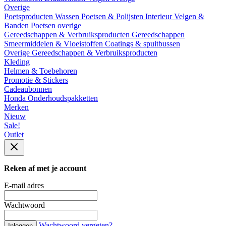
Overige
Poetsproducten
Wassen
Poetsen & Polijsten
Interieur
Velgen &
Banden
Poetsen overige
Gereedschappen & Verbruiksproducten
Gereedschappen
Smeermiddelen & Vloeistoffen
Coatings & spuitbussen
Overige Gereedschappen & Verbruiksproducten
Kleding
Helmen & Toebehoren
Promotie & Stickers
Cadeaubonnen
Honda Onderhoudspakketten
Merken
Nieuw
Sale!
Outlet
Reken af met je account
E-mail adres
Wachtwoord
Wachtwoord vergeten?
Inloggen