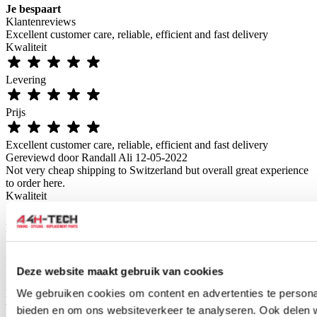
Je bespaart
Klantenreviews
Excellent customer care, reliable, efficient and fast delivery
Kwaliteit
Levering
Prijs
Excellent customer care, reliable, efficient and fast delivery
Gereviewd door
Randall Ali
12-05-2022
Not very cheap shipping to Switzerland but overall great experience
to order here.
Kwaliteit
Levering
Prijs
Deze website maakt gebruik van cookies
We gebruiken cookies om content en advertenties te personal
Not very cheap shipping to Switzerland but overall great experience
to order here.
bieden en om ons websiteverkeer te analyseren. Ook delen 