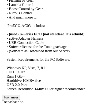
• Flatshift by Gear
• Lambda Control
• Boost Control by Gear
• Nitrous Control
• And much more …
ProECU-AC03 includes:
•
(used) K-Series ECU (not standard, it's rebuild)
• active Adapter Harness
• USB Connection Cable
• Softwarelicense for the Tuningpackage
• (Software as Download from our Server)
System Requirements for the PC Software:
Windows XP, Vista, 7, 8.1
CPU 1 GHz+
Ram 1 GB+
Harddrive 10MB+ free
USB 2.0 Port
Screen Resolution 1440x900 or higher recommended
Toon meer
Toepasbaar op: