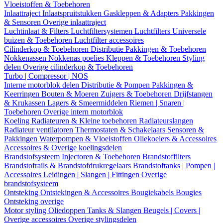
Vloeistoffen & Toebehoren
Inlaattraject
Inlaatspruitstukken
Gaskleppen & Adapters
Pakkingen
& Sensoren
Overige inlaattraject
Luchtinlaat & Filters
Luchtfiltersystemen
Luchtfilters
Universele
buizen & Toebehoren
Luchtfilter accessoires
Cilinderkop & Toebehoren
Distributie
Pakkingen & Toebehoren
Nokkenassen
Nokkenas poelies
Kleppen & Toebehoren
Styling
delen
Overige cilinderkop & Toebehoren
Turbo | Compressor | NOS
Interne motorblok delen
Distributie & Pompen
Pakkingen &
Keerringen
Bouten & Moeren
Zuigers & Toebehoren
Drijfstangen
& Krukassen
Lagers & Smeermiddelen
Riemen | Snaren |
Toebehoren
Overige intern motorblok
Koeling
Radiateuren & Kleine toebehoren
Radiateurslangen
Radiateur ventilatoren
Thermostaten & Schakelaars
Sensoren &
Pakkingen
Waterpompen & Vloeistoffen
Oliekoelers & Accessoires
Accessoires & Overige koelingsdelen
Brandstofsysteem
Injectoren & Toebehoren
Brandstoffilters
Brandstofrails & Brandstofdrukregelaars
Brandstoftanks | Pompen |
Accessoires
Leidingen | Slangen | Fittingen
Overige
brandstofsysteem
Ontsteking
Ontstekingen & Accessoires
Bougiekabels
Bougies
Ontsteking overige
Motor styling
Oliedoppen
Tanks & Slangen
Beugels | Covers |
Overige accessoires
Overige stylingsdelen