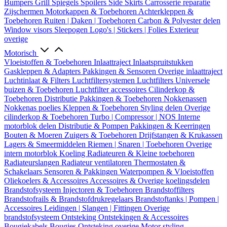
Bumpers
Grill
Spiegels
Spoilers
Side Skirts
Carrosserie reparatie
Zijschermen
Motorkappen & Toebehoren
Achterkleppen &
Toebehoren
Ruiten | Daken | Toebehoren
Carbon & Polyester delen
Window visors
Sleepogen
Logo's | Stickers | Folies
Exterieur
overige
Motorisch
Vloeistoffen & Toebehoren
Inlaattraject
Inlaatspruitstukken
Gaskleppen & Adapters
Pakkingen & Sensoren
Overige inlaattraject
Luchtinlaat & Filters
Luchtfiltersystemen
Luchtfilters
Universele
buizen & Toebehoren
Luchtfilter accessoires
Cilinderkop &
Toebehoren
Distributie
Pakkingen & Toebehoren
Nokkenassen
Nokkenas poelies
Kleppen & Toebehoren
Styling delen
Overige
cilinderkop & Toebehoren
Turbo | Compressor | NOS
Interne
motorblok delen
Distributie & Pompen
Pakkingen & Keerringen
Bouten & Moeren
Zuigers & Toebehoren
Drijfstangen & Krukassen
Lagers & Smeermiddelen
Riemen | Snaren | Toebehoren
Overige
intern motorblok
Koeling
Radiateuren & Kleine toebehoren
Radiateurslangen
Radiateur ventilatoren
Thermostaten &
Schakelaars
Sensoren & Pakkingen
Waterpompen & Vloeistoffen
Oliekoelers & Accessoires
Accessoires & Overige koelingsdelen
Brandstofsysteem
Injectoren & Toebehoren
Brandstoffilters
Brandstofrails & Brandstofdrukregelaars
Brandstoftanks | Pompen |
Accessoires
Leidingen | Slangen | Fittingen
Overige
brandstofsysteem
Ontsteking
Ontstekingen & Accessoires
Bougiekabels
Bougies
Ontsteking overige
Motor styling