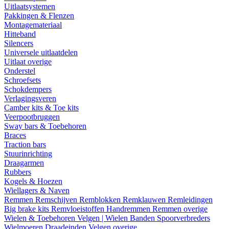
Uitlaatsystemen
Pakkingen & Flenzen
Montagemateriaal
Hitteband
Silencers
Universele uitlaatdelen
Uitlaat overige
Onderstel
Schroefsets
Schokdempers
Verlagingsveren
Camber kits & Toe kits
Veerpootbruggen
Sway bars & Toebehoren
Braces
Traction bars
Stuurinrichting
Draagarmen
Rubbers
Kogels & Hoezen
Wiellagers & Naven
Remmen
Remschijven
Remblokken
Remklauwen
Remleidingen
Big brake kits
Remvloeistoffen
Handremmen
Remmen overige
Wielen & Toebehoren
Velgen | Wielen
Banden
Spoorverbreders
Wielmoeren
Draadeinden
Velgen overige