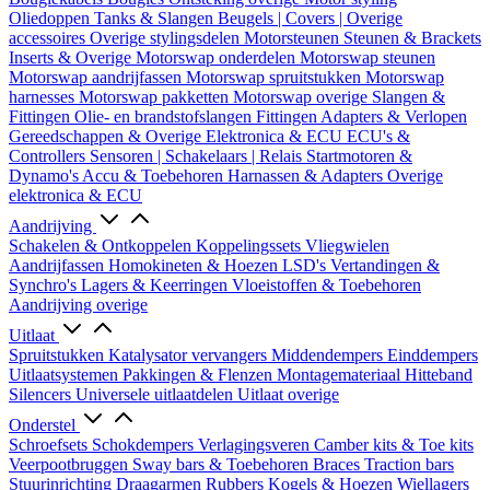
Oliedoppen
Tanks & Slangen
Beugels | Covers | Overige
accessoires
Overige stylingsdelen
Motorsteunen
Steunen & Brackets
Inserts & Overige
Motorswap onderdelen
Motorswap steunen
Motorswap aandrijfassen
Motorswap spruitstukken
Motorswap
harnesses
Motorswap pakketten
Motorswap overige
Slangen &
Fittingen
Olie- en brandstofslangen
Fittingen
Adapters & Verlopen
Gereedschappen & Overige
Elektronica & ECU
ECU's &
Controllers
Sensoren | Schakelaars | Relais
Startmotoren &
Dynamo's
Accu & Toebehoren
Harnassen & Adapters
Overige
elektronica & ECU
Aandrijving
Schakelen & Ontkoppelen
Koppelingssets
Vliegwielen
Aandrijfassen
Homokineten & Hoezen
LSD's
Vertandingen &
Synchro's
Lagers & Keerringen
Vloeistoffen & Toebehoren
Aandrijving overige
Uitlaat
Spruitstukken
Katalysator vervangers
Middendempers
Einddempers
Uitlaatsystemen
Pakkingen & Flenzen
Montagemateriaal
Hitteband
Silencers
Universele uitlaatdelen
Uitlaat overige
Onderstel
Schroefsets
Schokdempers
Verlagingsveren
Camber kits & Toe kits
Veerpootbruggen
Sway bars & Toebehoren
Braces
Traction bars
Stuurinrichting
Draagarmen
Rubbers
Kogels & Hoezen
Wiellagers