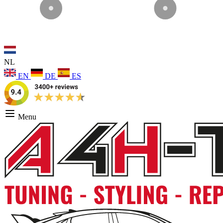
NL
EN
DE
ES
Menu