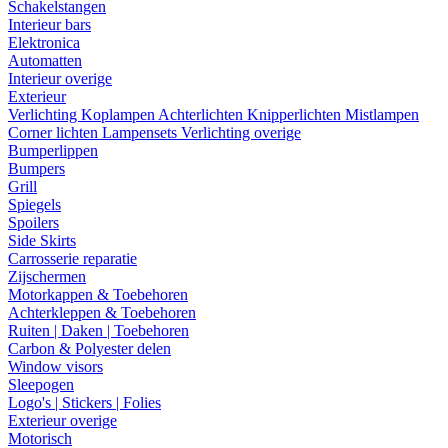
Schakelstangen
Interieur bars
Elektronica
Automatten
Interieur overige
Exterieur
Verlichting
Koplampen
Achterlichten
Knipperlichten
Mistlampen
Corner lichten
Lampensets
Verlichting overige
Bumperlippen
Bumpers
Grill
Spiegels
Spoilers
Side Skirts
Carrosserie reparatie
Zijschermen
Motorkappen & Toebehoren
Achterkleppen & Toebehoren
Ruiten | Daken | Toebehoren
Carbon & Polyester delen
Window visors
Sleepogen
Logo's | Stickers | Folies
Exterieur overige
Motorisch