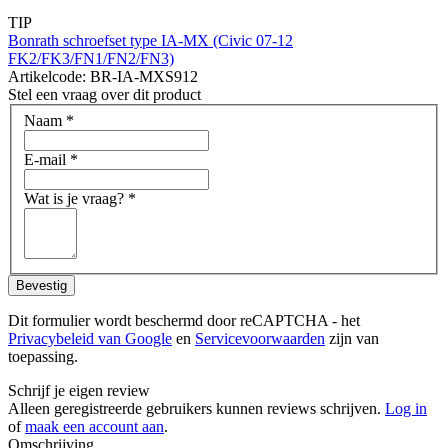
TIP
Bonrath schroefset type IA-MX (Civic 07-12
FK2/FK3/FN1/FN2/FN3)
Artikelcode: BR-IA-MXS912
Stel een vraag over dit product
Naam
*
E-mail
*
Wat is je vraag?
*
Bevestig
Dit formulier wordt beschermd door reCAPTCHA - het
Privacybeleid van Google
en
Servicevoorwaarden
zijn van
toepassing.
Schrijf je eigen review
Alleen geregistreerde gebruikers kunnen reviews schrijven.
Log in
of
maak een account aan
.
Omschrijving