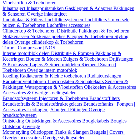
Vloeistoffen & Toebehoren
Inlaattraject
Inlaatspruitstukken
Gaskleppen & Adapters
Pakkingen
& Sensoren
Overige inlaattraject
Luchtinlaat & Filters
Luchtfiltersystemen
Luchtfilters
Universele
buizen & Toebehoren
Luchtfilter accessoires
Cilinderkop & Toebehoren
Distributie
Pakkingen & Toebehoren
Nokkenassen
Nokkenas poelies
Kleppen & Toebehoren
Styling
delen
Overige cilinderkop & Toebehoren
Turbo | Compressor | NOS
Interne motorblok delen
Distributie & Pompen
Pakkingen &
Keerringen
Bouten & Moeren
Zuigers & Toebehoren
Drijfstangen
& Krukassen
Lagers & Smeermiddelen
Riemen | Snaren |
Toebehoren
Overige intern motorblok
Koeling
Radiateuren & Kleine toebehoren
Radiateurslangen
Radiateur ventilatoren
Thermostaten & Schakelaars
Sensoren &
Pakkingen
Waterpompen & Vloeistoffen
Oliekoelers & Accessoires
Accessoires & Overige koelingsdelen
Brandstofsysteem
Injectoren & Toebehoren
Brandstoffilters
Brandstofrails & Brandstofdrukregelaars
Brandstoftanks | Pompen |
Accessoires
Leidingen | Slangen | Fittingen
Overige
brandstofsysteem
Ontsteking
Ontstekingen & Accessoires
Bougiekabels
Bougies
Ontsteking overige
Motor styling
Oliedoppen
Tanks & Slangen
Beugels | Covers |
Overige accessoires
Overige stylingsdelen