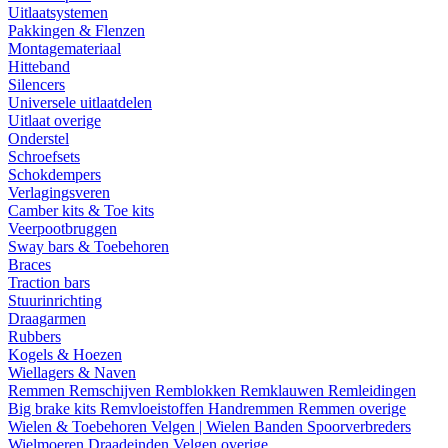
Uitlaatsystemen
Pakkingen & Flenzen
Montagemateriaal
Hitteband
Silencers
Universele uitlaatdelen
Uitlaat overige
Onderstel
Schroefsets
Schokdempers
Verlagingsveren
Camber kits & Toe kits
Veerpootbruggen
Sway bars & Toebehoren
Braces
Traction bars
Stuurinrichting
Draagarmen
Rubbers
Kogels & Hoezen
Wiellagers & Naven
Remmen
Remschijven
Remblokken
Remklauwen
Remleidingen
Big brake kits
Remvloeistoffen
Handremmen
Remmen overige
Wielen & Toebehoren
Velgen | Wielen
Banden
Spoorverbreders
Wielmoeren
Draadeinden
Velgen overige