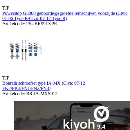
TIP
Powerstop G3000 geboorde/gegroefde remschijven voorzijde (Civic
01-06 Type R/Civic 07-12 Type R)
Artikelcode: PS-JBR991XPR
TIP
Bonrath schroefset type IA-MX (Civic 07-12
FK2/FK3/FN1/FN2/FN3)
Artikelcode: BR-IA-MXS912