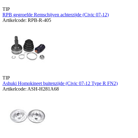
TIP
RPB gegroefde Remschijven achterzijde (Civic 07-12)
Artikelcode: RPB-R-405
TIP
Ashuki Homokineet buitenzijde (Civic 07-12 Type R FN2)
Artikelcode: ASH-H281A68