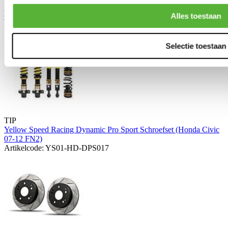
KW Suspension Schroefset Variant 1 Inox Line incl. TUV (Honda
Civic 07-12 Type R)
Alles toestaan
Artikelcode: 10250021
Selectie toestaan
TIP
Yellow Speed Racing Dynamic Pro Sport Schroefset (Honda Civic
07-12 FN2)
Artikelcode: YS01-HD-DPS017