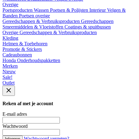
Overige
Poetsproducten
Wassen
Poetsen & Polijsten
Interieur
Velgen &
Banden
Poetsen overige
Gereedschappen & Verbruiksproducten
Gereedschappen
Smeermiddelen & Vloeistoffen
Coatings & spuitbussen
Overige Gereedschappen & Verbruiksproducten
Kleding
Helmen & Toebehoren
Promotie & Stickers
Cadeaubonnen
Honda Onderhoudspakketten
Merken
Nieuw
Sale!
Outlet
Reken af met je account
E-mail adres
Wachtwoord
Wachtwoord vergeten?
Inloggen