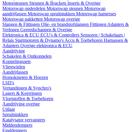
Motorsteunen
Steunen & Brackets
Inserts & Overige
Motorswap onderdelen
Motorswap steunen
Motorswap
aandrijfassen
Motorswap spruitstukken
Motorswap harnesses
Motorswap pakketten
Motorswap overige
Slangen & Fittingen
Olie- en brandstofslangen
Fittingen
Adapters &
Verlopen
Gereedschappen & Overige
Elektronica & ECU
ECU's & Controllers
Sensoren | Schakelaars |
Relais
Startmotoren & Dynamo's
Accu & Toebehoren
Harnassen &
Adapters
Overige elektronica & ECU
Aandrijving
Schakelen & Ontkoppelen
Koppelingssets
Vliegwielen
Aandrijfassen
Homokineten & Hoezen
LSD's
Vertandingen & Synchro's
Lagers & Keerringen
Vloeistoffen & Toebehoren
Aandrijving overige
Uitlaat
Spruitstukken
Katalysator vervangers
Middendempers
Einddempers