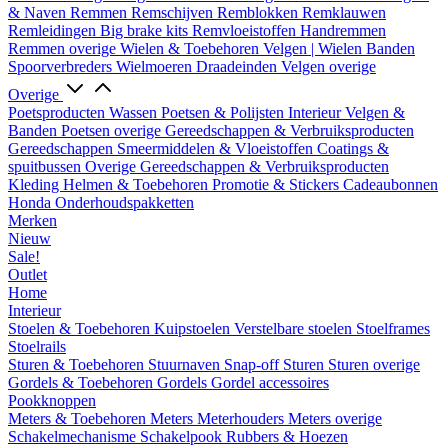
& Naven
Remmen
Remschijven
Remblokken
Remklauwen
Remleidingen
Big brake kits
Remvloeistoffen
Handremmen
Remmen overige
Wielen & Toebehoren
Velgen | Wielen
Banden
Spoorverbreders
Wielmoeren
Draadeinden
Velgen overige
Overige
Poetsproducten
Wassen
Poetsen & Polijsten
Interieur
Velgen &
Banden
Poetsen overige
Gereedschappen & Verbruiksproducten
Gereedschappen
Smeermiddelen & Vloeistoffen
Coatings &
spuitbussen
Overige Gereedschappen & Verbruiksproducten
Kleding
Helmen & Toebehoren
Promotie & Stickers
Cadeaubonnen
Honda Onderhoudspakketten
Merken
Nieuw
Sale!
Outlet
Home
Interieur
Stoelen & Toebehoren
Kuipstoelen
Verstelbare stoelen
Stoelframes
Stoelrails
Sturen & Toebehoren
Stuurnaven
Snap-off
Sturen
Sturen overige
Gordels & Toebehoren
Gordels
Gordel accessoires
Pookknoppen
Meters & Toebehoren
Meters
Meterhouders
Meters overige
Schakelmechanisme
Schakelpook
Rubbers & Hoezen