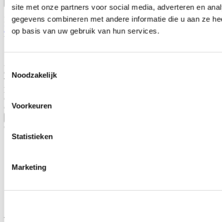
Bevestig
site met onze partners voor social media, adverteren en an
gegevens combineren met andere informatie die u aan ze hee
Dit formulier wordt beschermd door reCAPTCHA - het
Privacybeleid van Google
en
Servicevoorwaarden
zijn van
op basis van uw gebruik van hun services.
toepassing.
Schrijf je eigen review
Alleen geregistreerde gebruikers kunnen reviews schrijven.
Log in
Toestemmingsselectie
of
maak een account aan
.
Noodzakelijk
Toepasbaar op:
Honda
Civic 3 deurs/hatchback 2007-2008 2.0i Type R (FN2)
Voorkeuren
Civic 3 deurs/hatchback 2008-2012 2.0i Type R (FN2)
Toon meer
Gerelateerde producten
Statistieken
Marketing
TIP