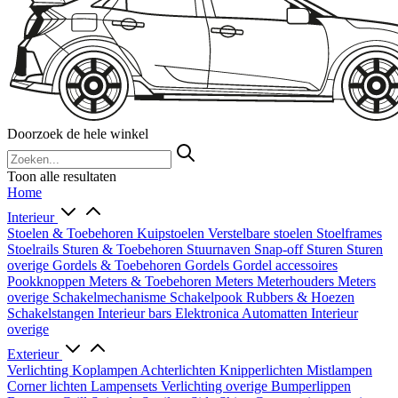
Doorzoek de hele winkel
Toon alle resultaten
Home
Interieur
Stoelen & Toebehoren
Kuipstoelen
Verstelbare stoelen
Stoelframes
Stoelrails
Sturen & Toebehoren
Stuurnaven
Snap-off
Sturen
Sturen
overige
Gordels & Toebehoren
Gordels
Gordel accessoires
Pookknoppen
Meters & Toebehoren
Meters
Meterhouders
Meters
overige
Schakelmechanisme
Schakelpook
Rubbers & Hoezen
Schakelstangen
Interieur bars
Elektronica
Automatten
Interieur
overige
Exterieur
Verlichting
Koplampen
Achterlichten
Knipperlichten
Mistlampen
Corner lichten
Lampensets
Verlichting overige
Bumperlippen