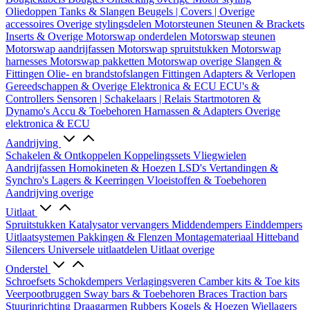
Oliedoppen
Tanks & Slangen
Beugels | Covers | Overige
accessoires
Overige stylingsdelen
Motorsteunen
Steunen & Brackets
Inserts & Overige
Motorswap onderdelen
Motorswap steunen
Motorswap aandrijfassen
Motorswap spruitstukken
Motorswap
harnesses
Motorswap pakketten
Motorswap overige
Slangen &
Fittingen
Olie- en brandstofslangen
Fittingen
Adapters & Verlopen
Gereedschappen & Overige
Elektronica & ECU
ECU's &
Controllers
Sensoren | Schakelaars | Relais
Startmotoren &
Dynamo's
Accu & Toebehoren
Harnassen & Adapters
Overige
elektronica & ECU
Aandrijving
Schakelen & Ontkoppelen
Koppelingssets
Vliegwielen
Aandrijfassen
Homokineten & Hoezen
LSD's
Vertandingen &
Synchro's
Lagers & Keerringen
Vloeistoffen & Toebehoren
Aandrijving overige
Uitlaat
Spruitstukken
Katalysator vervangers
Middendempers
Einddempers
Uitlaatsystemen
Pakkingen & Flenzen
Montagemateriaal
Hitteband
Silencers
Universele uitlaatdelen
Uitlaat overige
Onderstel
Schroefsets
Schokdempers
Verlagingsveren
Camber kits & Toe kits
Veerpootbruggen
Sway bars & Toebehoren
Braces
Traction bars
Stuurinrichting
Draagarmen
Rubbers
Kogels & Hoezen
Wiellagers