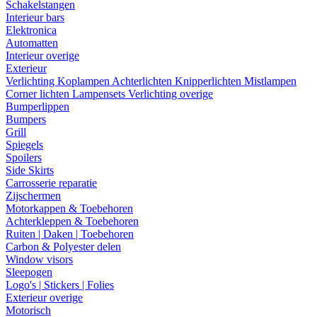
Schakelstangen
Interieur bars
Elektronica
Automatten
Interieur overige
Exterieur
Verlichting
Koplampen
Achterlichten
Knipperlichten
Mistlampen
Corner lichten
Lampensets
Verlichting overige
Bumperlippen
Bumpers
Grill
Spiegels
Spoilers
Side Skirts
Carrosserie reparatie
Zijschermen
Motorkappen & Toebehoren
Achterkleppen & Toebehoren
Ruiten | Daken | Toebehoren
Carbon & Polyester delen
Window visors
Sleepogen
Logo's | Stickers | Folies
Exterieur overige
Motorisch