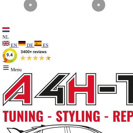
NL
EN
DE
ES
Menu