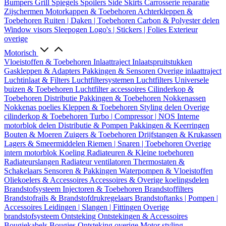
Bumpers
Grill
Spiegels
Spoilers
Side Skirts
Carrosserie reparatie
Zijschermen
Motorkappen & Toebehoren
Achterkleppen &
Toebehoren
Ruiten | Daken | Toebehoren
Carbon & Polyester delen
Window visors
Sleepogen
Logo's | Stickers | Folies
Exterieur
overige
Motorisch
Vloeistoffen & Toebehoren
Inlaattraject
Inlaatspruitstukken
Gaskleppen & Adapters
Pakkingen & Sensoren
Overige inlaattraject
Luchtinlaat & Filters
Luchtfiltersystemen
Luchtfilters
Universele
buizen & Toebehoren
Luchtfilter accessoires
Cilinderkop &
Toebehoren
Distributie
Pakkingen & Toebehoren
Nokkenassen
Nokkenas poelies
Kleppen & Toebehoren
Styling delen
Overige
cilinderkop & Toebehoren
Turbo | Compressor | NOS
Interne
motorblok delen
Distributie & Pompen
Pakkingen & Keerringen
Bouten & Moeren
Zuigers & Toebehoren
Drijfstangen & Krukassen
Lagers & Smeermiddelen
Riemen | Snaren | Toebehoren
Overige
intern motorblok
Koeling
Radiateuren & Kleine toebehoren
Radiateurslangen
Radiateur ventilatoren
Thermostaten &
Schakelaars
Sensoren & Pakkingen
Waterpompen & Vloeistoffen
Oliekoelers & Accessoires
Accessoires & Overige koelingsdelen
Brandstofsysteem
Injectoren & Toebehoren
Brandstoffilters
Brandstofrails & Brandstofdrukregelaars
Brandstoftanks | Pompen |
Accessoires
Leidingen | Slangen | Fittingen
Overige
brandstofsysteem
Ontsteking
Ontstekingen & Accessoires
Bougiekabels
Bougies
Ontsteking overige
Motor styling