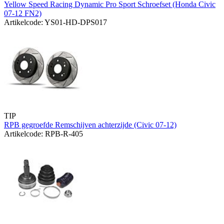
Yellow Speed Racing Dynamic Pro Sport Schroefset (Honda Civic
07-12 FN2)
Artikelcode: YS01-HD-DPS017
TIP
RPB gegroefde Remschijven achterzijde (Civic 07-12)
Artikelcode: RPB-R-405