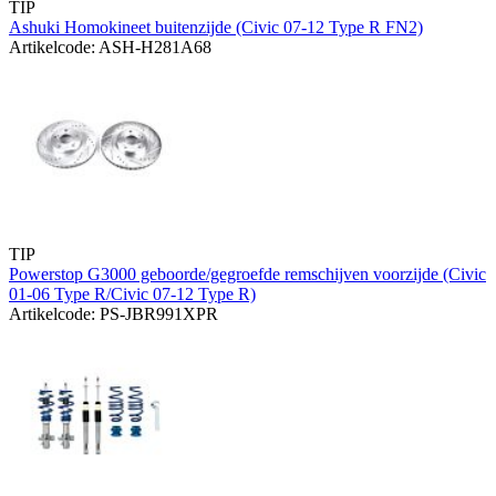
TIP
Ashuki Homokineet buitenzijde (Civic 07-12 Type R FN2)
Artikelcode: ASH-H281A68
TIP
Powerstop G3000 geboorde/gegroefde remschijven voorzijde (Civic
01-06 Type R/Civic 07-12 Type R)
Artikelcode: PS-JBR991XPR