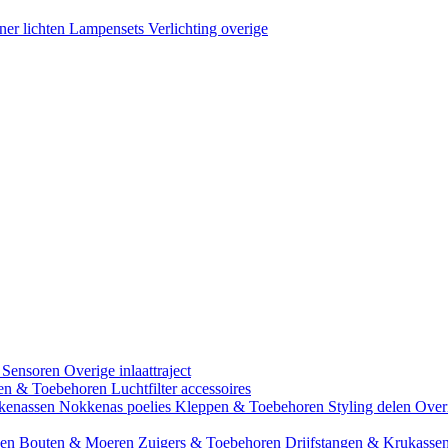
ner lichten
Lampensets
Verlichting overige
 Sensoren
Overige inlaattraject
zen & Toebehoren
Luchtfilter accessoires
kenassen
Nokkenas poelies
Kleppen & Toebehoren
Styling delen
Over
gen
Bouten & Moeren
Zuigers & Toebehoren
Drijfstangen & Krukasse