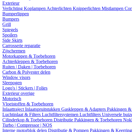
Exterieur
Verlichting
Koplampen
Achterlichten
Knipperlichten
Mistlampen
Cor
Bumperlippen
Bumpers
Grill
Spiegels
Spoilers
Side Skirts
Carrosserie reparatie
Zijschermen
Motorkappen & Toebehoren
Achterkleppen & Toebehoren
Ruiten | Daken | Toebehoren
Carbon & Polyester delen
Window visors
Sleepogen
Logo's | Stickers | Folies
Exterieur overige
Motorisch
Vloeistoffen & Toebehoren
Inlaattraject
Inlaatspruitstukken
Gaskleppen & Adapters
Pakkingen &
Luchtinlaat & Filters
Luchtfiltersystemen
Luchtfilters
Universele bui
Cilinderkop & Toebehoren
Distributie
Pakkingen & Toebehoren
Nok
Turbo | Compressor | NOS
Interne motorblok delen
Distributie & Pompen
Pakkingen & Keerrin