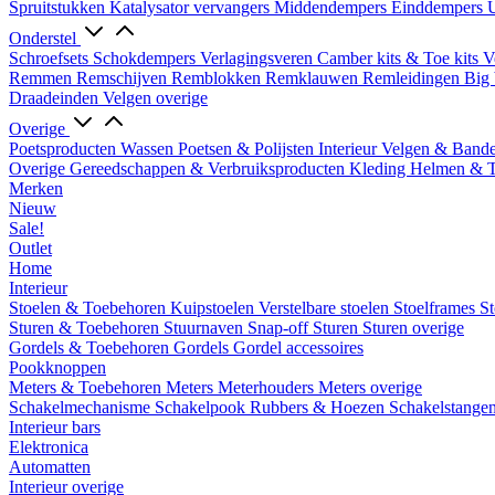
Spruitstukken
Katalysator vervangers
Middendempers
Einddempers
U
Onderstel
Schroefsets
Schokdempers
Verlagingsveren
Camber kits & Toe kits
V
Remmen
Remschijven
Remblokken
Remklauwen
Remleidingen
Big 
Draadeinden
Velgen overige
Overige
Poetsproducten
Wassen
Poetsen & Polijsten
Interieur
Velgen & Band
Overige Gereedschappen & Verbruiksproducten
Kleding
Helmen & 
Merken
Nieuw
Sale!
Outlet
Home
Interieur
Stoelen & Toebehoren
Kuipstoelen
Verstelbare stoelen
Stoelframes
St
Sturen & Toebehoren
Stuurnaven
Snap-off
Sturen
Sturen overige
Gordels & Toebehoren
Gordels
Gordel accessoires
Pookknoppen
Meters & Toebehoren
Meters
Meterhouders
Meters overige
Schakelmechanisme
Schakelpook
Rubbers & Hoezen
Schakelstange
Interieur bars
Elektronica
Automatten
Interieur overige