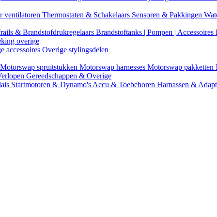
r ventilatoren
Thermostaten & Schakelaars
Sensoren & Pakkingen
Wat
rails & Brandstofdrukregelaars
Brandstoftanks | Pompen | Accessoires
eking overige
ge accessoires
Overige stylingsdelen
Motorswap spruitstukken
Motorswap harnesses
Motorswap pakketten
Verlopen
Gereedschappen & Overige
lais
Startmotoren & Dynamo's
Accu & Toebehoren
Harnassen & Adap