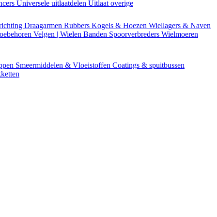
encers
Universele uitlaatdelen
Uitlaat overige
richting
Draagarmen
Rubbers
Kogels & Hoezen
Wiellagers & Naven
Toebehoren
Velgen | Wielen
Banden
Spoorverbreders
Wielmoeren
appen
Smeermiddelen & Vloeistoffen
Coatings & spuitbussen
ketten