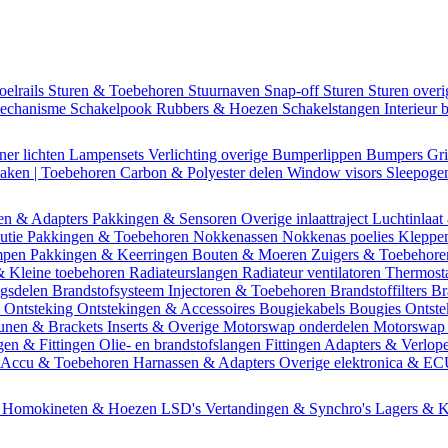
oelrails
Sturen & Toebehoren
Stuurnaven
Snap-off
Sturen
Sturen over
mechanisme
Schakelpook
Rubbers & Hoezen
Schakelstangen
Interieur 
ner lichten
Lampensets
Verlichting overige
Bumperlippen
Bumpers
Gri
Daken | Toebehoren
Carbon & Polyester delen
Window visors
Sleepog
en & Adapters
Pakkingen & Sensoren
Overige inlaattraject
Luchtinlaat
butie
Pakkingen & Toebehoren
Nokkenassen
Nokkenas poelies
Kleppe
ompen
Pakkingen & Keerringen
Bouten & Moeren
Zuigers & Toebehor
& Kleine toebehoren
Radiateurslangen
Radiateur ventilatoren
Thermost
ngsdelen
Brandstofsysteem
Injectoren & Toebehoren
Brandstoffilters
Br
m
Ontsteking
Ontstekingen & Accessoires
Bougiekabels
Bougies
Ontste
unen & Brackets
Inserts & Overige
Motorswap onderdelen
Motorswap
gen & Fittingen
Olie- en brandstofslangen
Fittingen
Adapters & Verlop
Accu & Toebehoren
Harnassen & Adapters
Overige elektronica & E
n
Homokineten & Hoezen
LSD's
Vertandingen & Synchro's
Lagers & K