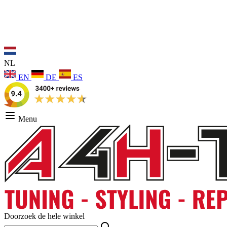
NL
EN
DE
ES
Menu
Doorzoek de hele winkel