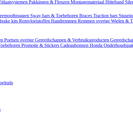
itlaatsystemen
Pakkingen & Flenzen
Montagemateriaal
Hitteband
Sil
eerpootbruggen
Sway bars & Toebehoren
Braces
Traction bars
Stuurin
brake kits
Remvloeistoffen
Handremmen
Remmen overige
Wielen & 
en
Poetsen overige
Gereedschappen & Verbruiksproducten
Gereedsch
Toebehoren
Promotie & Stickers
Cadeaubonnen
Honda Onderhoudspak
oelrails
n