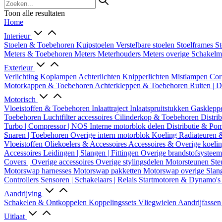
Toon alle resultaten
Home
Interieur
Stoelen & Toebehoren
Kuipstoelen
Verstelbare stoelen
Stoelframes
St
Meters & Toebehoren
Meters
Meterhouders
Meters overige
Schakel
Exterieur
Verlichting
Koplampen
Achterlichten
Knipperlichten
Mistlampen
Cor
Motorkappen & Toebehoren
Achterkleppen & Toebehoren
Ruiten | 
Motorisch
Vloeistoffen & Toebehoren
Inlaattraject
Inlaatspruitstukken
Gasklepp
Toebehoren
Luchtfilter accessoires
Cilinderkop & Toebehoren
Distri
Turbo | Compressor | NOS
Interne motorblok delen
Distributie & P
Snaren | Toebehoren
Overige intern motorblok
Koeling
Radiateuren 
Vloeistoffen
Oliekoelers & Accessoires
Accessoires & Overige koeli
Accessoires
Leidingen | Slangen | Fittingen
Overige brandstofsystee
Covers | Overige accessoires
Overige stylingsdelen
Motorsteunen
Ste
Motorswap harnesses
Motorswap pakketten
Motorswap overige
Slan
Controllers
Sensoren | Schakelaars | Relais
Startmotoren & Dynamo's
Aandrijving
Schakelen & Ontkoppelen
Koppelingssets
Vliegwielen
Aandrijfasse
Uitlaat