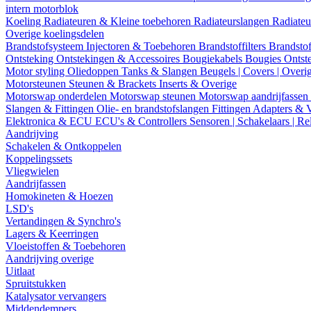
intern motorblok
Koeling
Radiateuren & Kleine toebehoren
Radiateurslangen
Radiateu
Overige koelingsdelen
Brandstofsysteem
Injectoren & Toebehoren
Brandstoffilters
Brandstof
Ontsteking
Ontstekingen & Accessoires
Bougiekabels
Bougies
Ontst
Motor styling
Oliedoppen
Tanks & Slangen
Beugels | Covers | Overi
Motorsteunen
Steunen & Brackets
Inserts & Overige
Motorswap onderdelen
Motorswap steunen
Motorswap aandrijfassen
Slangen & Fittingen
Olie- en brandstofslangen
Fittingen
Adapters & 
Elektronica & ECU
ECU's & Controllers
Sensoren | Schakelaars | Re
Aandrijving
Schakelen & Ontkoppelen
Koppelingssets
Vliegwielen
Aandrijfassen
Homokineten & Hoezen
LSD's
Vertandingen & Synchro's
Lagers & Keerringen
Vloeistoffen & Toebehoren
Aandrijving overige
Uitlaat
Spruitstukken
Katalysator vervangers
Middendempers