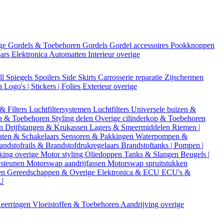
ige
Gordels & Toebehoren
Gordels
Gordel accessoires
Pookknoppen
bars
Elektronica
Automatten
Interieur overige
ll
Spiegels
Spoilers
Side Skirts
Carrosserie reparatie
Zijschermen
en
Logo's | Stickers | Folies
Exterieur overige
 & Filters
Luchtfiltersystemen
Luchtfilters
Universele buizen &
n & Toebehoren
Styling delen
Overige cilinderkop & Toebehoren
en
Drijfstangen & Krukassen
Lagers & Smeermiddelen
Riemen |
aten & Schakelaars
Sensoren & Pakkingen
Waterpompen &
andstofrails & Brandstofdrukregelaars
Brandstoftanks | Pompen |
king overige
Motor styling
Oliedoppen
Tanks & Slangen
Beugels |
 steunen
Motorswap aandrijfassen
Motorswap spruitstukken
en
Gereedschappen & Overige
Elektronica & ECU
ECU's &
CU
eerringen
Vloeistoffen & Toebehoren
Aandrijving overige