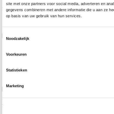
brands like Tegiwa, Skunk2, K-tuned or Blox.
site met onze partners voor social media, adverteren en an
Features:
gegevens combineren met andere informatie die u aan ze hee
op basis van uw gebruik van hun services.
Replacement gasket for Honda K-Series throttle bodies
Compatible with PRB and RBC intake manifolds
Designed for multi bolt pattern throttle bodies
Toestemmingsselectie
Toon meer
Noodzakelijk
Stel een vraag over dit product
Naam
*
Voorkeuren
E-mail
*
Wat is je vraag?
*
Statistieken
Marketing
Bevestig
Dit formulier wordt beschermd door reCAPTCHA - het
Privacybeleid van Google
en
Servicevoorwaarden
zijn van
toepassing.