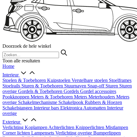
Doorzoek de hele winkel
Toon alle resultaten
Home
Interieur
Stoelen & Toebehoren
Kuipstoelen
Verstelbare stoelen
Stoelframes
Stoelrails
Sturen & Toebehoren
Stuurnaven
Snap-off
Sturen
Sturen
overige
Gordels & Toebehoren
Gordels
Gordel accessoires
Pookknoppen
Meters & Toebehoren
Meters
Meterhouders
Meters
overige
Schakelmechanisme
Schakelpook
Rubbers & Hoezen
Schakelstangen
Interieur bars
Elektronica
Automatten
Interieur
overige
Exterieur
Verlichting
Koplampen
Achterlichten
Knipperlichten
Mistlampen
Corner lichten
Lampensets
Verlichting overige
Bumperlippen