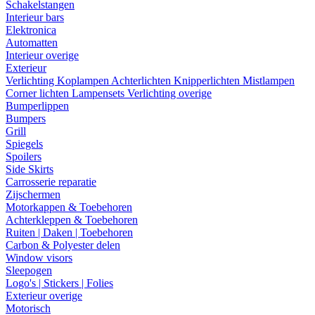
Schakelstangen
Interieur bars
Elektronica
Automatten
Interieur overige
Exterieur
Verlichting
Koplampen
Achterlichten
Knipperlichten
Mistlampen
Corner lichten
Lampensets
Verlichting overige
Bumperlippen
Bumpers
Grill
Spiegels
Spoilers
Side Skirts
Carrosserie reparatie
Zijschermen
Motorkappen & Toebehoren
Achterkleppen & Toebehoren
Ruiten | Daken | Toebehoren
Carbon & Polyester delen
Window visors
Sleepogen
Logo's | Stickers | Folies
Exterieur overige
Motorisch