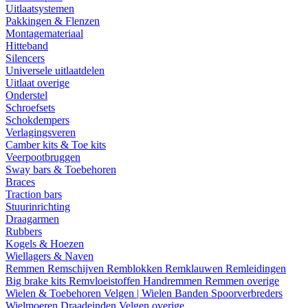
Uitlaatsystemen
Pakkingen & Flenzen
Montagemateriaal
Hitteband
Silencers
Universele uitlaatdelen
Uitlaat overige
Onderstel
Schroefsets
Schokdempers
Verlagingsveren
Camber kits & Toe kits
Veerpootbruggen
Sway bars & Toebehoren
Braces
Traction bars
Stuurinrichting
Draagarmen
Rubbers
Kogels & Hoezen
Wiellagers & Naven
Remmen
Remschijven
Remblokken
Remklauwen
Remleidingen
Big brake kits
Remvloeistoffen
Handremmen
Remmen overige
Wielen & Toebehoren
Velgen | Wielen
Banden
Spoorverbreders
Wielmoeren
Draadeinden
Velgen overige