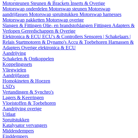
Motorsteunen
Steunen & Brackets
Inserts & Overige
Motorswap onderdelen
Motorswap steunen
Motorswap
aandrijfassen
Motorswap spruitstukken
Motorswap harnesses
Motorswap pakketten
Motorswap overige
Slangen & Fittingen
Olie- en brandstofslangen
Fittingen
Adapters &
Verlopen
Gereedschappen & Overige
Elektronica & ECU
ECU's & Controllers
Sensoren | Schakelaars |
Relais
Startmotoren & Dynamo's
Accu & Toebehoren
Harnassen &
Adapters
Overige elektronica & ECU
Aandrijving
Schakelen & Ontkoppelen
Koppelingssets
Vliegwielen
Aandrijfassen
Homokineten & Hoezen
LSD's
Vertandingen & Synchro's
Lagers & Keerringen
Vloeistoffen & Toebehoren
Aandrijving overige
Uitlaat
Spruitstukken
Katalysator vervangers
Middendempers
Einddempers