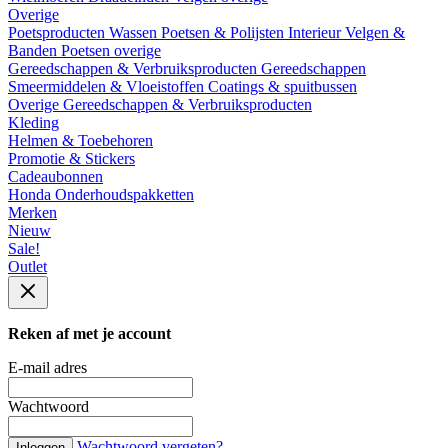
Overige
Poetsproducten
Wassen
Poetsen & Polijsten
Interieur
Velgen &
Banden
Poetsen overige
Gereedschappen & Verbruiksproducten
Gereedschappen
Smeermiddelen & Vloeistoffen
Coatings & spuitbussen
Overige Gereedschappen & Verbruiksproducten
Kleding
Helmen & Toebehoren
Promotie & Stickers
Cadeaubonnen
Honda Onderhoudspakketten
Merken
Nieuw
Sale!
Outlet
Reken af met je account
E-mail adres
Wachtwoord
Wachtwoord vergeten?
Inloggen