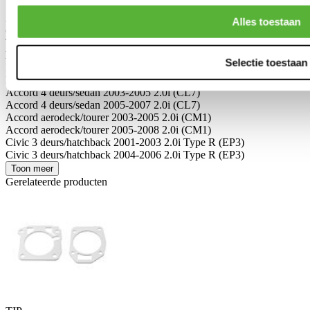
Schrijf je eigen review
Alleen geregistreerde gebruikers kunnen reviews schrijven.
Log in
Alles toestaan
of
maak een account aan
.
Toepasbaar op:
Honda
Selectie toestaan
Integra 2001-2006 2.0i Type R (JDM) (DC5)
Integra 2001-2006 2.0i Acura RSX Type S (DC5)
Accord 4 deurs/sedan 2003-2005 2.0i (CL7)
Accord 4 deurs/sedan 2005-2007 2.0i (CL7)
Accord aerodeck/tourer 2003-2005 2.0i (CM1)
Accord aerodeck/tourer 2005-2008 2.0i (CM1)
Civic 3 deurs/hatchback 2001-2003 2.0i Type R (EP3)
Civic 3 deurs/hatchback 2004-2006 2.0i Type R (EP3)
Toon meer
Gerelateerde producten