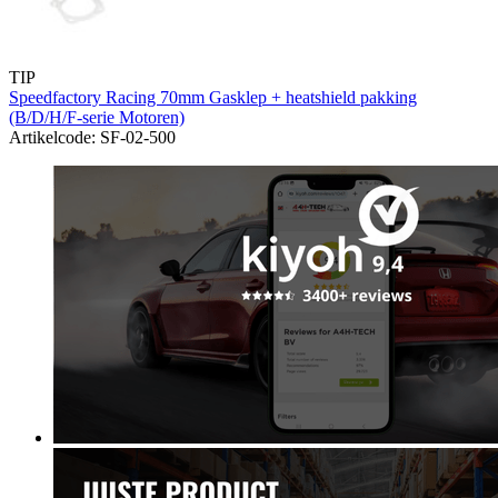
TIP
Speedfactory Racing 70mm Gasklep + heatshield pakking
(B/D/H/F-serie Motoren)
Artikelcode: SF-02-500