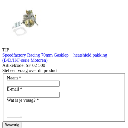
TIP
Speedfactory Racing 70mm Gasklep + heatshield pakking
(B/D/H/F-serie Motoren)
Artikelcode: SF-02-500
Stel een vraag over dit product
Naam
*
E-mail
*
Wat is je vraag?
*
Bevestig