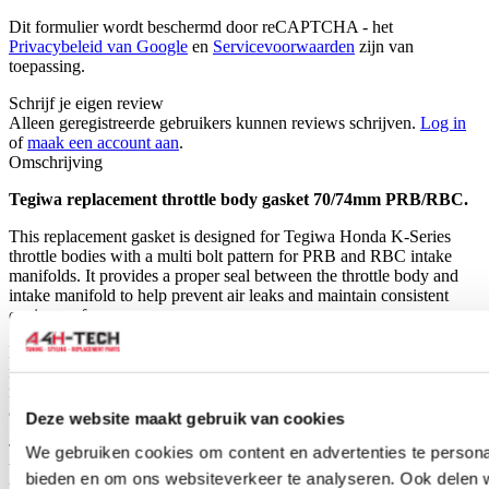
Dit formulier wordt beschermd door reCAPTCHA - het
Privacybeleid van Google
en
Servicevoorwaarden
zijn van
toepassing.
Schrijf je eigen review
Alleen geregistreerde gebruikers kunnen reviews schrijven.
Log in
of
maak een account aan
.
Omschrijving
Tegiwa replacement throttle body gasket 70/74mm PRB/RBC.
This replacement gasket is designed for Tegiwa Honda K-Series
throttle bodies with a multi bolt pattern for PRB and RBC intake
manifolds. It provides a proper seal between the throttle body and
intake manifold to help prevent air leaks and maintain consistent
engine performance.
Manufactured for accurate fitment, this gasket is suitable as a direct
replacement for worn or damaged throttle body gaskets. Ideal for
maintenance, repairs, or throttle body installation on Honda K-Series
applications.
Deze website maakt gebruik van cookies
This gasket is only usable for K-serie throttle bodies with a multi
We gebruiken cookies om content en advertenties te personal
bolt pattern for the PRB/RBC intake manifolds. Throttle body
bieden en om ons websiteverkeer te analyseren. Ook delen 