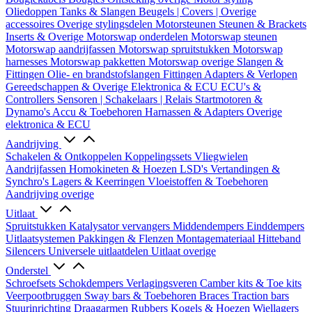
Oliedoppen
Tanks & Slangen
Beugels | Covers | Overige
accessoires
Overige stylingsdelen
Motorsteunen
Steunen & Brackets
Inserts & Overige
Motorswap onderdelen
Motorswap steunen
Motorswap aandrijfassen
Motorswap spruitstukken
Motorswap
harnesses
Motorswap pakketten
Motorswap overige
Slangen &
Fittingen
Olie- en brandstofslangen
Fittingen
Adapters & Verlopen
Gereedschappen & Overige
Elektronica & ECU
ECU's &
Controllers
Sensoren | Schakelaars | Relais
Startmotoren &
Dynamo's
Accu & Toebehoren
Harnassen & Adapters
Overige
elektronica & ECU
Aandrijving
Schakelen & Ontkoppelen
Koppelingssets
Vliegwielen
Aandrijfassen
Homokineten & Hoezen
LSD's
Vertandingen &
Synchro's
Lagers & Keerringen
Vloeistoffen & Toebehoren
Aandrijving overige
Uitlaat
Spruitstukken
Katalysator vervangers
Middendempers
Einddempers
Uitlaatsystemen
Pakkingen & Flenzen
Montagemateriaal
Hitteband
Silencers
Universele uitlaatdelen
Uitlaat overige
Onderstel
Schroefsets
Schokdempers
Verlagingsveren
Camber kits & Toe kits
Veerpootbruggen
Sway bars & Toebehoren
Braces
Traction bars
Stuurinrichting
Draagarmen
Rubbers
Kogels & Hoezen
Wiellagers