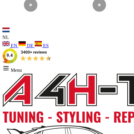
NL
EN
DE
ES
Menu