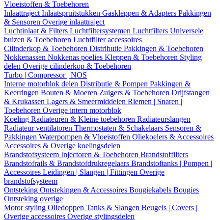
Vloeistoffen & Toebehoren
Inlaattraject
Inlaatspruitstukken
Gaskleppen & Adapters
Pakkingen
& Sensoren
Overige inlaattraject
Luchtinlaat & Filters
Luchtfiltersystemen
Luchtfilters
Universele
buizen & Toebehoren
Luchtfilter accessoires
Cilinderkop & Toebehoren
Distributie
Pakkingen & Toebehoren
Nokkenassen
Nokkenas poelies
Kleppen & Toebehoren
Styling
delen
Overige cilinderkop & Toebehoren
Turbo | Compressor | NOS
Interne motorblok delen
Distributie & Pompen
Pakkingen &
Keerringen
Bouten & Moeren
Zuigers & Toebehoren
Drijfstangen
& Krukassen
Lagers & Smeermiddelen
Riemen | Snaren |
Toebehoren
Overige intern motorblok
Koeling
Radiateuren & Kleine toebehoren
Radiateurslangen
Radiateur ventilatoren
Thermostaten & Schakelaars
Sensoren &
Pakkingen
Waterpompen & Vloeistoffen
Oliekoelers & Accessoires
Accessoires & Overige koelingsdelen
Brandstofsysteem
Injectoren & Toebehoren
Brandstoffilters
Brandstofrails & Brandstofdrukregelaars
Brandstoftanks | Pompen |
Accessoires
Leidingen | Slangen | Fittingen
Overige
brandstofsysteem
Ontsteking
Ontstekingen & Accessoires
Bougiekabels
Bougies
Ontsteking overige
Motor styling
Oliedoppen
Tanks & Slangen
Beugels | Covers |
Overige accessoires
Overige stylingsdelen