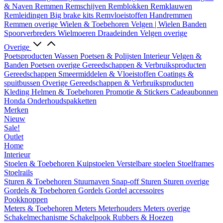
& Naven
Remmen
Remschijven
Remblokken
Remklauwen
Remleidingen
Big brake kits
Remvloeistoffen
Handremmen
Remmen overige
Wielen & Toebehoren
Velgen | Wielen
Banden
Spoorverbreders
Wielmoeren
Draadeinden
Velgen overige
Overige
Poetsproducten
Wassen
Poetsen & Polijsten
Interieur
Velgen &
Banden
Poetsen overige
Gereedschappen & Verbruiksproducten
Gereedschappen
Smeermiddelen & Vloeistoffen
Coatings &
spuitbussen
Overige Gereedschappen & Verbruiksproducten
Kleding
Helmen & Toebehoren
Promotie & Stickers
Cadeaubonnen
Honda Onderhoudspakketten
Merken
Nieuw
Sale!
Outlet
Home
Interieur
Stoelen & Toebehoren
Kuipstoelen
Verstelbare stoelen
Stoelframes
Stoelrails
Sturen & Toebehoren
Stuurnaven
Snap-off
Sturen
Sturen overige
Gordels & Toebehoren
Gordels
Gordel accessoires
Pookknoppen
Meters & Toebehoren
Meters
Meterhouders
Meters overige
Schakelmechanisme
Schakelpook
Rubbers & Hoezen