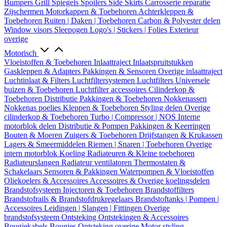
Bumpers
Grill
Spiegels
Spoilers
Side Skirts
Carrosserie reparatie
Zijschermen
Motorkappen & Toebehoren
Achterkleppen &
Toebehoren
Ruiten | Daken | Toebehoren
Carbon & Polyester delen
Window visors
Sleepogen
Logo's | Stickers | Folies
Exterieur
overige
Motorisch
Vloeistoffen & Toebehoren
Inlaattraject
Inlaatspruitstukken
Gaskleppen & Adapters
Pakkingen & Sensoren
Overige inlaattraject
Luchtinlaat & Filters
Luchtfiltersystemen
Luchtfilters
Universele
buizen & Toebehoren
Luchtfilter accessoires
Cilinderkop &
Toebehoren
Distributie
Pakkingen & Toebehoren
Nokkenassen
Nokkenas poelies
Kleppen & Toebehoren
Styling delen
Overige
cilinderkop & Toebehoren
Turbo | Compressor | NOS
Interne
motorblok delen
Distributie & Pompen
Pakkingen & Keerringen
Bouten & Moeren
Zuigers & Toebehoren
Drijfstangen & Krukassen
Lagers & Smeermiddelen
Riemen | Snaren | Toebehoren
Overige
intern motorblok
Koeling
Radiateuren & Kleine toebehoren
Radiateurslangen
Radiateur ventilatoren
Thermostaten &
Schakelaars
Sensoren & Pakkingen
Waterpompen & Vloeistoffen
Oliekoelers & Accessoires
Accessoires & Overige koelingsdelen
Brandstofsysteem
Injectoren & Toebehoren
Brandstoffilters
Brandstofrails & Brandstofdrukregelaars
Brandstoftanks | Pompen |
Accessoires
Leidingen | Slangen | Fittingen
Overige
brandstofsysteem
Ontsteking
Ontstekingen & Accessoires
Bougiekabels
Bougies
Ontsteking overige
Motor styling