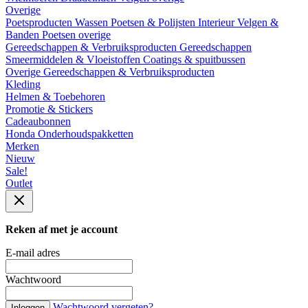
Overige
Poetsproducten
Wassen
Poetsen & Polijsten
Interieur
Velgen &
Banden
Poetsen overige
Gereedschappen & Verbruiksproducten
Gereedschappen
Smeermiddelen & Vloeistoffen
Coatings & spuitbussen
Overige Gereedschappen & Verbruiksproducten
Kleding
Helmen & Toebehoren
Promotie & Stickers
Cadeaubonnen
Honda Onderhoudspakketten
Merken
Nieuw
Sale!
Outlet
Reken af met je account
E-mail adres
Wachtwoord
Wachtwoord vergeten?
Inloggen