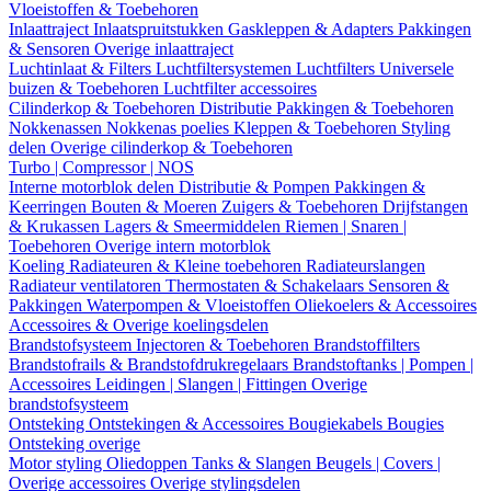
Vloeistoffen & Toebehoren
Inlaattraject
Inlaatspruitstukken
Gaskleppen & Adapters
Pakkingen
& Sensoren
Overige inlaattraject
Luchtinlaat & Filters
Luchtfiltersystemen
Luchtfilters
Universele
buizen & Toebehoren
Luchtfilter accessoires
Cilinderkop & Toebehoren
Distributie
Pakkingen & Toebehoren
Nokkenassen
Nokkenas poelies
Kleppen & Toebehoren
Styling
delen
Overige cilinderkop & Toebehoren
Turbo | Compressor | NOS
Interne motorblok delen
Distributie & Pompen
Pakkingen &
Keerringen
Bouten & Moeren
Zuigers & Toebehoren
Drijfstangen
& Krukassen
Lagers & Smeermiddelen
Riemen | Snaren |
Toebehoren
Overige intern motorblok
Koeling
Radiateuren & Kleine toebehoren
Radiateurslangen
Radiateur ventilatoren
Thermostaten & Schakelaars
Sensoren &
Pakkingen
Waterpompen & Vloeistoffen
Oliekoelers & Accessoires
Accessoires & Overige koelingsdelen
Brandstofsysteem
Injectoren & Toebehoren
Brandstoffilters
Brandstofrails & Brandstofdrukregelaars
Brandstoftanks | Pompen |
Accessoires
Leidingen | Slangen | Fittingen
Overige
brandstofsysteem
Ontsteking
Ontstekingen & Accessoires
Bougiekabels
Bougies
Ontsteking overige
Motor styling
Oliedoppen
Tanks & Slangen
Beugels | Covers |
Overige accessoires
Overige stylingsdelen