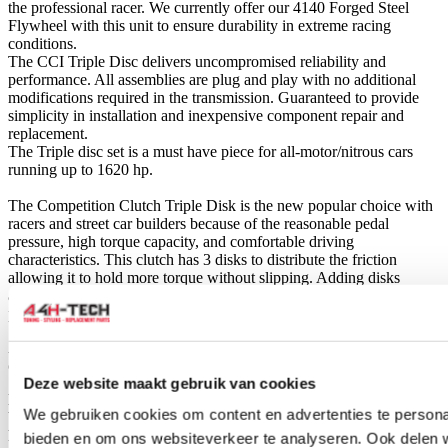
the professional racer. We currently offer our 4140 Forged Steel
Flywheel with this unit to ensure durability in extreme racing
conditions.
The CCI Triple Disc delivers uncompromised reliability and
performance. All assemblies are plug and play with no additional
modifications required in the transmission. Guaranteed to provide
simplicity in installation and inexpensive component repair and
replacement.
The Triple disc set is a must have piece for all-motor/nitrous cars
running up to 1620 hp.
The Competition Clutch Triple Disk is the new popular choice with
racers and street car builders because of the reasonable pedal
pressure, high torque capacity, and comfortable driving
characteristics. This clutch has 3 disks to distribute the friction
allowing it to hold more torque without slipping. Adding disks
allows the clutch to hold more torque without having to increase
pedal pressure.
A complete Competition Clutch RACE kit includes pressure plate,
clutch disc, flywheel bolts, flywheel and alignment pin.
Deze website maakt gebruik van cookies
NOTE: NO CLUTCH RELEASE BEARING IS INCLUDED
We gebruiken cookies om content en advertenties te personal
WITH THIS KIT. COMPETITION CLUTCH
RECOMMENDS YOU USE CLUTCHMASTERS
bieden en om ons websiteverkeer te analyseren. Ook delen 