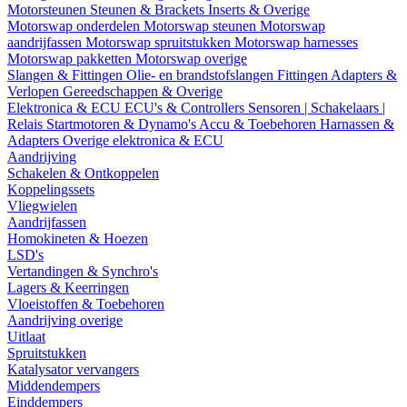
Motorsteunen
Steunen & Brackets
Inserts & Overige
Motorswap onderdelen
Motorswap steunen
Motorswap
aandrijfassen
Motorswap spruitstukken
Motorswap harnesses
Motorswap pakketten
Motorswap overige
Slangen & Fittingen
Olie- en brandstofslangen
Fittingen
Adapters &
Verlopen
Gereedschappen & Overige
Elektronica & ECU
ECU's & Controllers
Sensoren | Schakelaars |
Relais
Startmotoren & Dynamo's
Accu & Toebehoren
Harnassen &
Adapters
Overige elektronica & ECU
Aandrijving
Schakelen & Ontkoppelen
Koppelingssets
Vliegwielen
Aandrijfassen
Homokineten & Hoezen
LSD's
Vertandingen & Synchro's
Lagers & Keerringen
Vloeistoffen & Toebehoren
Aandrijving overige
Uitlaat
Spruitstukken
Katalysator vervangers
Middendempers
Einddempers