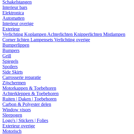
Schakelstangen
Interieur bars
Elektronica
Automatten
Interieur overige
Exterieur
Verlichting
Koplampen
Achterlichten
Knipperlichten
Mistlampen
Corner lichten
Lampensets
Verlichting overige
Bumperlippen
Bumpers
Grill
Spiegels
Spoilers
Side Skirts
Carrosserie reparatie
Zijschermen
Motorkappen & Toebehoren
Achterkleppen & Toebehoren
Ruiten | Daken | Toebehoren
Carbon & Polyester delen
Window visors
Sleepogen
Logo's | Stickers | Folies
Exterieur overige
Motorisch