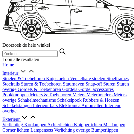
Doorzoek de hele winkel
Toon alle resultaten
Home
Interieur
Stoelen & Toebehoren
Kuipstoelen
Verstelbare stoelen
Stoelframes
Stoelrails
Sturen & Toebehoren
Stuurnaven
Snap-off
Sturen
Sturen
overige
Gordels & Toebehoren
Gordels
Gordel accessoires
Pookknoppen
Meters & Toebehoren
Meters
Meterhouders
Meters
overige
Schakelmechanisme
Schakelpook
Rubbers & Hoezen
Schakelstangen
Interieur bars
Elektronica
Automatten
Interieur
overige
Exterieur
Verlichting
Koplampen
Achterlichten
Knipperlichten
Mistlampen
Corner lichten
Lampensets
Verlichting overige
Bumperlippen