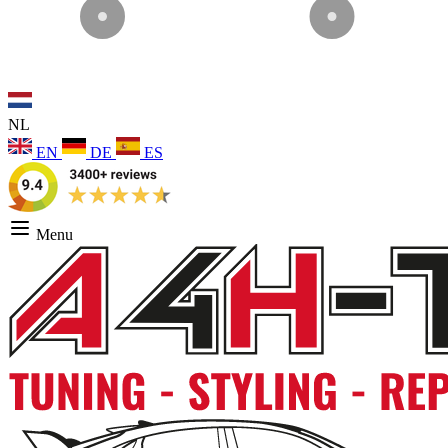
NL
EN
DE
ES
Menu