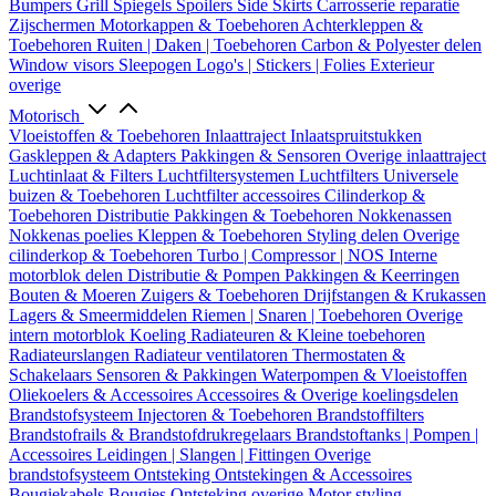
Bumpers
Grill
Spiegels
Spoilers
Side Skirts
Carrosserie reparatie
Zijschermen
Motorkappen & Toebehoren
Achterkleppen &
Toebehoren
Ruiten | Daken | Toebehoren
Carbon & Polyester delen
Window visors
Sleepogen
Logo's | Stickers | Folies
Exterieur
overige
Motorisch
Vloeistoffen & Toebehoren
Inlaattraject
Inlaatspruitstukken
Gaskleppen & Adapters
Pakkingen & Sensoren
Overige inlaattraject
Luchtinlaat & Filters
Luchtfiltersystemen
Luchtfilters
Universele
buizen & Toebehoren
Luchtfilter accessoires
Cilinderkop &
Toebehoren
Distributie
Pakkingen & Toebehoren
Nokkenassen
Nokkenas poelies
Kleppen & Toebehoren
Styling delen
Overige
cilinderkop & Toebehoren
Turbo | Compressor | NOS
Interne
motorblok delen
Distributie & Pompen
Pakkingen & Keerringen
Bouten & Moeren
Zuigers & Toebehoren
Drijfstangen & Krukassen
Lagers & Smeermiddelen
Riemen | Snaren | Toebehoren
Overige
intern motorblok
Koeling
Radiateuren & Kleine toebehoren
Radiateurslangen
Radiateur ventilatoren
Thermostaten &
Schakelaars
Sensoren & Pakkingen
Waterpompen & Vloeistoffen
Oliekoelers & Accessoires
Accessoires & Overige koelingsdelen
Brandstofsysteem
Injectoren & Toebehoren
Brandstoffilters
Brandstofrails & Brandstofdrukregelaars
Brandstoftanks | Pompen |
Accessoires
Leidingen | Slangen | Fittingen
Overige
brandstofsysteem
Ontsteking
Ontstekingen & Accessoires
Bougiekabels
Bougies
Ontsteking overige
Motor styling