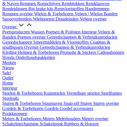
& Naven
Remmen
Remschijven
Remblokken
Remklauwen
Remleidingen
Big brake kits
Remvloeistoffen
Handremmen
Remmen overige
Wielen & Toebehoren
Velgen | Wielen
Banden
Spoorverbreders
Wielmoeren
Draadeinden
Velgen overige
Overige
Poetsproducten
Wassen
Poetsen & Polijsten
Interieur
Velgen &
Banden
Poetsen overige
Gereedschappen & Verbruiksproducten
Gereedschappen
Smeermiddelen & Vloeistoffen
Coatings &
spuitbussen
Overige Gereedschappen & Verbruiksproducten
Kleding
Helmen & Toebehoren
Promotie & Stickers
Cadeaubonnen
Honda Onderhoudspakketten
Merken
Nieuw
Sale!
Outlet
Home
Interieur
Stoelen & Toebehoren
Kuipstoelen
Verstelbare stoelen
Stoelframes
Stoelrails
Sturen & Toebehoren
Stuurnaven
Snap-off
Sturen
Sturen overige
Gordels & Toebehoren
Gordels
Gordel accessoires
Pookknoppen
Meters & Toebehoren
Meters
Meterhouders
Meters overige
Schakelmechanisme
Schakelpook
Rubbers & Hoezen