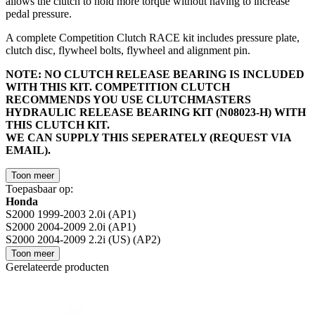
allows the clutch to hold more torque without having to increase
pedal pressure.
A complete Competition Clutch RACE kit includes pressure plate,
clutch disc, flywheel bolts, flywheel and alignment pin.
NOTE: NO CLUTCH RELEASE BEARING IS INCLUDED
WITH THIS KIT. COMPETITION CLUTCH
RECOMMENDS YOU USE CLUTCHMASTERS
HYDRAULIC RELEASE BEARING KIT (N08023-H) WITH
THIS CLUTCH KIT.
WE CAN SUPPLY THIS SEPERATELY (REQUEST VIA
EMAIL).
Toon meer
Toepasbaar op:
Honda
S2000 1999-2003 2.0i (AP1)
S2000 2004-2009 2.0i (AP1)
S2000 2004-2009 2.2i (US) (AP2)
Toon meer
Gerelateerde producten