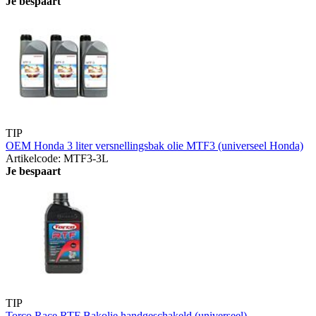
Je bespaart
TIP
OEM Honda 3 liter versnellingsbak olie MTF3 (universeel Honda)
Artikelcode: MTF3-3L
Je bespaart
TIP
Torco Race RTF Bakolie handgeschakeld (universeel)