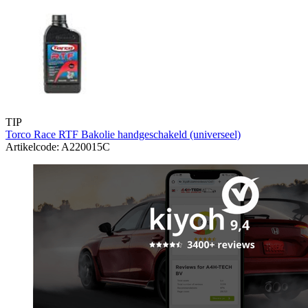
TIP
Torco Race RTF Bakolie handgeschakeld (universeel)
Artikelcode: A220015C