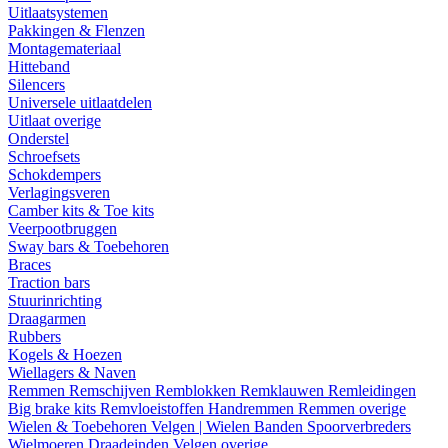
Uitlaatsystemen
Pakkingen & Flenzen
Montagemateriaal
Hitteband
Silencers
Universele uitlaatdelen
Uitlaat overige
Onderstel
Schroefsets
Schokdempers
Verlagingsveren
Camber kits & Toe kits
Veerpootbruggen
Sway bars & Toebehoren
Braces
Traction bars
Stuurinrichting
Draagarmen
Rubbers
Kogels & Hoezen
Wiellagers & Naven
Remmen
Remschijven
Remblokken
Remklauwen
Remleidingen
Big brake kits
Remvloeistoffen
Handremmen
Remmen overige
Wielen & Toebehoren
Velgen | Wielen
Banden
Spoorverbreders
Wielmoeren
Draadeinden
Velgen overige