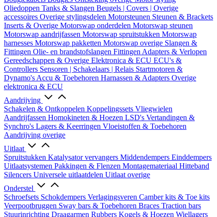
Oliedoppen
Tanks & Slangen
Beugels | Covers | Overige
accessoires
Overige stylingsdelen
Motorsteunen
Steunen & Brackets
Inserts & Overige
Motorswap onderdelen
Motorswap steunen
Motorswap aandrijfassen
Motorswap spruitstukken
Motorswap
harnesses
Motorswap pakketten
Motorswap overige
Slangen &
Fittingen
Olie- en brandstofslangen
Fittingen
Adapters & Verlopen
Gereedschappen & Overige
Elektronica & ECU
ECU's &
Controllers
Sensoren | Schakelaars | Relais
Startmotoren &
Dynamo's
Accu & Toebehoren
Harnassen & Adapters
Overige
elektronica & ECU
Aandrijving
Schakelen & Ontkoppelen
Koppelingssets
Vliegwielen
Aandrijfassen
Homokineten & Hoezen
LSD's
Vertandingen &
Synchro's
Lagers & Keerringen
Vloeistoffen & Toebehoren
Aandrijving overige
Uitlaat
Spruitstukken
Katalysator vervangers
Middendempers
Einddempers
Uitlaatsystemen
Pakkingen & Flenzen
Montagemateriaal
Hitteband
Silencers
Universele uitlaatdelen
Uitlaat overige
Onderstel
Schroefsets
Schokdempers
Verlagingsveren
Camber kits & Toe kits
Veerpootbruggen
Sway bars & Toebehoren
Braces
Traction bars
Stuurinrichting
Draagarmen
Rubbers
Kogels & Hoezen
Wiellagers