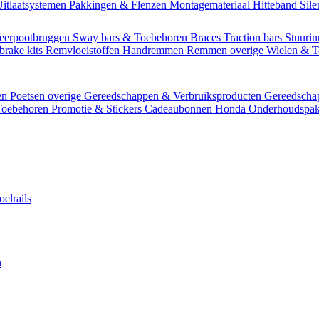
itlaatsystemen
Pakkingen & Flenzen
Montagemateriaal
Hitteband
Sil
eerpootbruggen
Sway bars & Toebehoren
Braces
Traction bars
Stuurin
brake kits
Remvloeistoffen
Handremmen
Remmen overige
Wielen & 
en
Poetsen overige
Gereedschappen & Verbruiksproducten
Gereedsch
Toebehoren
Promotie & Stickers
Cadeaubonnen
Honda Onderhoudspak
oelrails
n