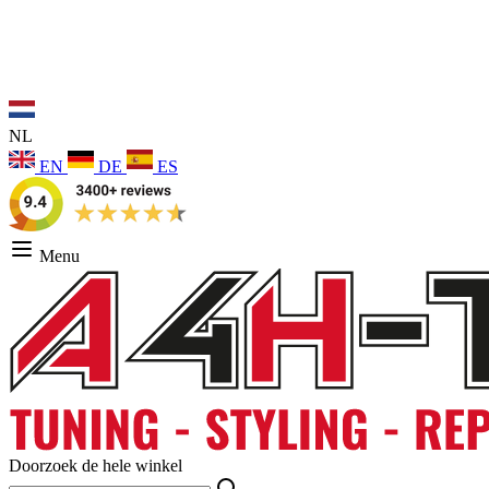
NL
EN
DE
ES
Menu
Doorzoek de hele winkel