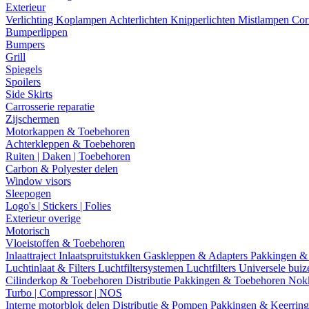
Exterieur
Verlichting
Koplampen
Achterlichten
Knipperlichten
Mistlampen
Cor
Bumperlippen
Bumpers
Grill
Spiegels
Spoilers
Side Skirts
Carrosserie reparatie
Zijschermen
Motorkappen & Toebehoren
Achterkleppen & Toebehoren
Ruiten | Daken | Toebehoren
Carbon & Polyester delen
Window visors
Sleepogen
Logo's | Stickers | Folies
Exterieur overige
Motorisch
Vloeistoffen & Toebehoren
Inlaattraject
Inlaatspruitstukken
Gaskleppen & Adapters
Pakkingen &
Luchtinlaat & Filters
Luchtfiltersystemen
Luchtfilters
Universele bui
Cilinderkop & Toebehoren
Distributie
Pakkingen & Toebehoren
Nok
Turbo | Compressor | NOS
Interne motorblok delen
Distributie & Pompen
Pakkingen & Keerrin