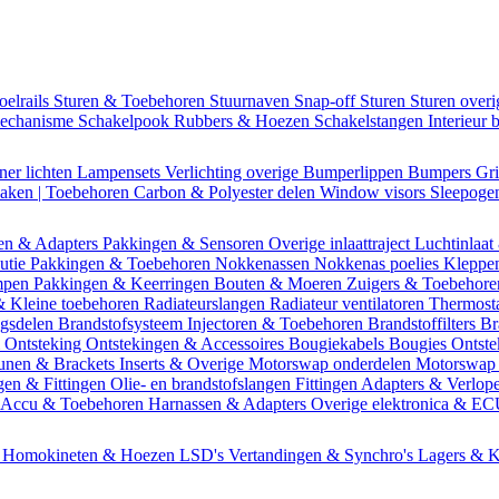
oelrails
Sturen & Toebehoren
Stuurnaven
Snap-off
Sturen
Sturen over
mechanisme
Schakelpook
Rubbers & Hoezen
Schakelstangen
Interieur 
ner lichten
Lampensets
Verlichting overige
Bumperlippen
Bumpers
Gri
Daken | Toebehoren
Carbon & Polyester delen
Window visors
Sleepog
en & Adapters
Pakkingen & Sensoren
Overige inlaattraject
Luchtinlaat
butie
Pakkingen & Toebehoren
Nokkenassen
Nokkenas poelies
Kleppe
ompen
Pakkingen & Keerringen
Bouten & Moeren
Zuigers & Toebehor
& Kleine toebehoren
Radiateurslangen
Radiateur ventilatoren
Thermost
ngsdelen
Brandstofsysteem
Injectoren & Toebehoren
Brandstoffilters
Br
m
Ontsteking
Ontstekingen & Accessoires
Bougiekabels
Bougies
Ontste
unen & Brackets
Inserts & Overige
Motorswap onderdelen
Motorswap
gen & Fittingen
Olie- en brandstofslangen
Fittingen
Adapters & Verlop
Accu & Toebehoren
Harnassen & Adapters
Overige elektronica & E
n
Homokineten & Hoezen
LSD's
Vertandingen & Synchro's
Lagers & K