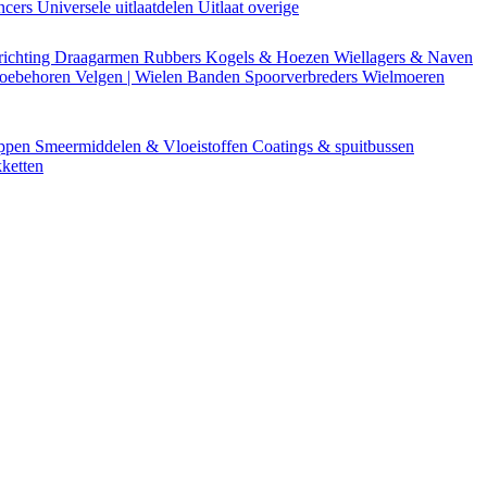
encers
Universele uitlaatdelen
Uitlaat overige
richting
Draagarmen
Rubbers
Kogels & Hoezen
Wiellagers & Naven
Toebehoren
Velgen | Wielen
Banden
Spoorverbreders
Wielmoeren
appen
Smeermiddelen & Vloeistoffen
Coatings & spuitbussen
ketten