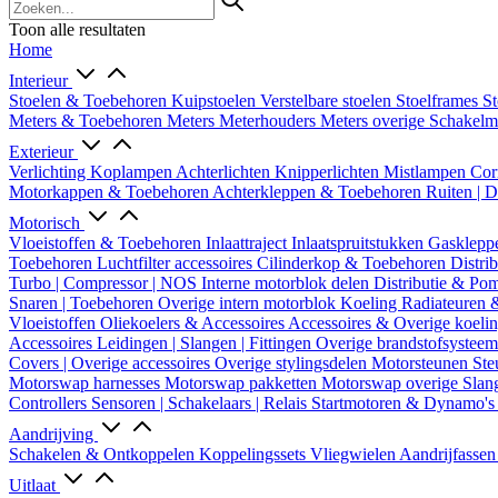
Toon alle resultaten
Home
Interieur
Stoelen & Toebehoren
Kuipstoelen
Verstelbare stoelen
Stoelframes
St
Meters & Toebehoren
Meters
Meterhouders
Meters overige
Schakel
Exterieur
Verlichting
Koplampen
Achterlichten
Knipperlichten
Mistlampen
Cor
Motorkappen & Toebehoren
Achterkleppen & Toebehoren
Ruiten | 
Motorisch
Vloeistoffen & Toebehoren
Inlaattraject
Inlaatspruitstukken
Gasklepp
Toebehoren
Luchtfilter accessoires
Cilinderkop & Toebehoren
Distri
Turbo | Compressor | NOS
Interne motorblok delen
Distributie & P
Snaren | Toebehoren
Overige intern motorblok
Koeling
Radiateuren 
Vloeistoffen
Oliekoelers & Accessoires
Accessoires & Overige koeli
Accessoires
Leidingen | Slangen | Fittingen
Overige brandstofsystee
Covers | Overige accessoires
Overige stylingsdelen
Motorsteunen
Ste
Motorswap harnesses
Motorswap pakketten
Motorswap overige
Slan
Controllers
Sensoren | Schakelaars | Relais
Startmotoren & Dynamo's
Aandrijving
Schakelen & Ontkoppelen
Koppelingssets
Vliegwielen
Aandrijfasse
Uitlaat