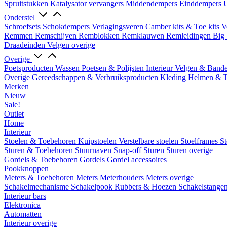
Spruitstukken
Katalysator vervangers
Middendempers
Einddempers
U
Onderstel
Schroefsets
Schokdempers
Verlagingsveren
Camber kits & Toe kits
V
Remmen
Remschijven
Remblokken
Remklauwen
Remleidingen
Big 
Draadeinden
Velgen overige
Overige
Poetsproducten
Wassen
Poetsen & Polijsten
Interieur
Velgen & Band
Overige Gereedschappen & Verbruiksproducten
Kleding
Helmen & 
Merken
Nieuw
Sale!
Outlet
Home
Interieur
Stoelen & Toebehoren
Kuipstoelen
Verstelbare stoelen
Stoelframes
St
Sturen & Toebehoren
Stuurnaven
Snap-off
Sturen
Sturen overige
Gordels & Toebehoren
Gordels
Gordel accessoires
Pookknoppen
Meters & Toebehoren
Meters
Meterhouders
Meters overige
Schakelmechanisme
Schakelpook
Rubbers & Hoezen
Schakelstange
Interieur bars
Elektronica
Automatten
Interieur overige