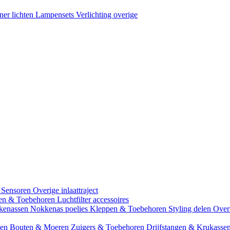
ner lichten
Lampensets
Verlichting overige
 Sensoren
Overige inlaattraject
zen & Toebehoren
Luchtfilter accessoires
kenassen
Nokkenas poelies
Kleppen & Toebehoren
Styling delen
Over
gen
Bouten & Moeren
Zuigers & Toebehoren
Drijfstangen & Krukasse