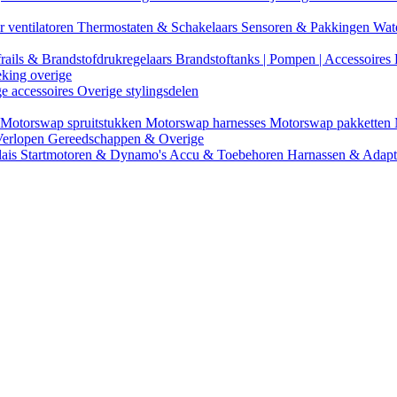
r ventilatoren
Thermostaten & Schakelaars
Sensoren & Pakkingen
Wat
rails & Brandstofdrukregelaars
Brandstoftanks | Pompen | Accessoires
eking overige
ge accessoires
Overige stylingsdelen
Motorswap spruitstukken
Motorswap harnesses
Motorswap pakketten
Verlopen
Gereedschappen & Overige
lais
Startmotoren & Dynamo's
Accu & Toebehoren
Harnassen & Adap