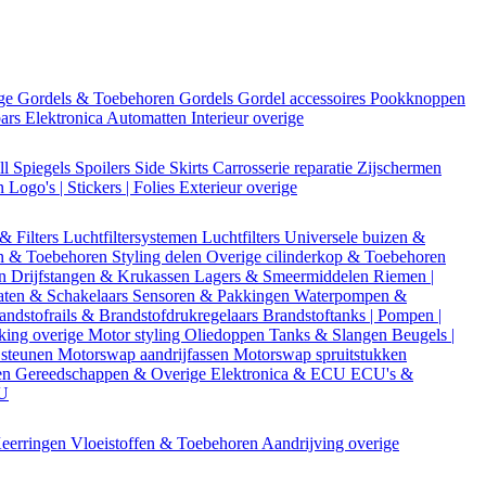
ige
Gordels & Toebehoren
Gordels
Gordel accessoires
Pookknoppen
bars
Elektronica
Automatten
Interieur overige
ll
Spiegels
Spoilers
Side Skirts
Carrosserie reparatie
Zijschermen
en
Logo's | Stickers | Folies
Exterieur overige
 & Filters
Luchtfiltersystemen
Luchtfilters
Universele buizen &
n & Toebehoren
Styling delen
Overige cilinderkop & Toebehoren
en
Drijfstangen & Krukassen
Lagers & Smeermiddelen
Riemen |
aten & Schakelaars
Sensoren & Pakkingen
Waterpompen &
andstofrails & Brandstofdrukregelaars
Brandstoftanks | Pompen |
king overige
Motor styling
Oliedoppen
Tanks & Slangen
Beugels |
 steunen
Motorswap aandrijfassen
Motorswap spruitstukken
en
Gereedschappen & Overige
Elektronica & ECU
ECU's &
CU
eerringen
Vloeistoffen & Toebehoren
Aandrijving overige