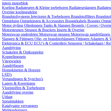
intern motorblok
Koeling
Radiateuren & Kleine toebehoren
Radiateurslangen
Radiateu
Overige koelingsdelen
Brandstofsysteem
Injectoren & Toebehoren
Brandstoffilters
Brandstof
Ontsteking
Ontstekingen & Accessoires
Bougiekabels
Bougies
Ontst
Motor styling
Oliedoppen
Tanks & Slangen
Beugels | Covers | Overi
Motorsteunen
Steunen & Brackets
Inserts & Overige
Motorswap onderdelen
Motorswap steunen
Motorswap aandrijfassen
Slangen & Fittingen
Olie- en brandstofslangen
Fittingen
Adapters & 
Elektronica & ECU
ECU's & Controllers
Sensoren | Schakelaars | Re
Aandrijving
Schakelen & Ontkoppelen
Koppelingssets
Vliegwielen
Aandrijfassen
Homokineten & Hoezen
LSD's
Vertandingen & Synchro's
Lagers & Keerringen
Vloeistoffen & Toebehoren
Aandrijving overige
Uitlaat
Spruitstukken
Katalysator vervangers
Middendempers