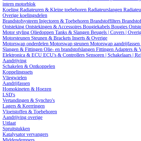
intern motorblok
Koeling
Radiateuren & Kleine toebehoren
Radiateurslangen
Radiateu
Overige koelingsdelen
Brandstofsysteem
Injectoren & Toebehoren
Brandstoffilters
Brandstof
Ontsteking
Ontstekingen & Accessoires
Bougiekabels
Bougies
Ontst
Motor styling
Oliedoppen
Tanks & Slangen
Beugels | Covers | Overi
Motorsteunen
Steunen & Brackets
Inserts & Overige
Motorswap onderdelen
Motorswap steunen
Motorswap aandrijfassen
Slangen & Fittingen
Olie- en brandstofslangen
Fittingen
Adapters & 
Elektronica & ECU
ECU's & Controllers
Sensoren | Schakelaars | Re
Aandrijving
Schakelen & Ontkoppelen
Koppelingssets
Vliegwielen
Aandrijfassen
Homokineten & Hoezen
LSD's
Vertandingen & Synchro's
Lagers & Keerringen
Vloeistoffen & Toebehoren
Aandrijving overige
Uitlaat
Spruitstukken
Katalysator vervangers
Middendempers