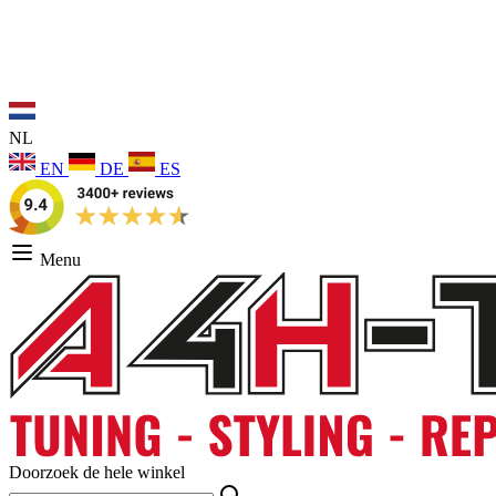
NL
EN
DE
ES
Menu
Doorzoek de hele winkel