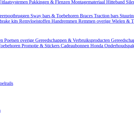
itlaatsystemen
Pakkingen & Flenzen
Montagemateriaal
Hitteband
Sil
eerpootbruggen
Sway bars & Toebehoren
Braces
Traction bars
Stuurin
brake kits
Remvloeistoffen
Handremmen
Remmen overige
Wielen & 
en
Poetsen overige
Gereedschappen & Verbruiksproducten
Gereedsch
Toebehoren
Promotie & Stickers
Cadeaubonnen
Honda Onderhoudspak
oelrails
n