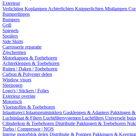
Exterieur
Verlichting
Koplampen
Achterlichten
Knipperlichten
Mistlampen
Cor
Bumperlippen
Bumpers
Grill
Spiegels
Spoilers
Side Skirts
Carrosserie reparatie
Zijschermen
Motorkappen & Toebehoren
Achterkleppen & Toebehoren
Ruiten | Daken | Toebehoren
Carbon & Polyester delen
Window visors
Sleepogen
Logo's | Stickers | Folies
Exterieur overige
Motorisch
Vloeistoffen & Toebehoren
Inlaattraject
Inlaatspruitstukken
Gaskleppen & Adapters
Pakkingen &
Luchtinlaat & Filters
Luchtfiltersystemen
Luchtfilters
Universele bui
Cilinderkop & Toebehoren
Distributie
Pakkingen & Toebehoren
Nok
Turbo | Compressor | NOS
Interne motorblok delen
Distributie & Pompen
Pakkingen & Keerrin