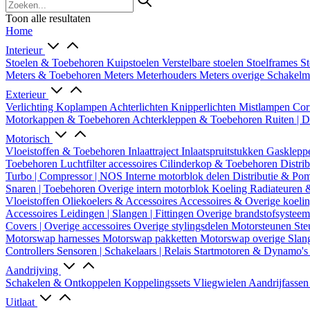
Toon alle resultaten
Home
Interieur
Stoelen & Toebehoren
Kuipstoelen
Verstelbare stoelen
Stoelframes
St
Meters & Toebehoren
Meters
Meterhouders
Meters overige
Schakel
Exterieur
Verlichting
Koplampen
Achterlichten
Knipperlichten
Mistlampen
Cor
Motorkappen & Toebehoren
Achterkleppen & Toebehoren
Ruiten | 
Motorisch
Vloeistoffen & Toebehoren
Inlaattraject
Inlaatspruitstukken
Gasklepp
Toebehoren
Luchtfilter accessoires
Cilinderkop & Toebehoren
Distri
Turbo | Compressor | NOS
Interne motorblok delen
Distributie & P
Snaren | Toebehoren
Overige intern motorblok
Koeling
Radiateuren 
Vloeistoffen
Oliekoelers & Accessoires
Accessoires & Overige koeli
Accessoires
Leidingen | Slangen | Fittingen
Overige brandstofsystee
Covers | Overige accessoires
Overige stylingsdelen
Motorsteunen
Ste
Motorswap harnesses
Motorswap pakketten
Motorswap overige
Slan
Controllers
Sensoren | Schakelaars | Relais
Startmotoren & Dynamo's
Aandrijving
Schakelen & Ontkoppelen
Koppelingssets
Vliegwielen
Aandrijfasse
Uitlaat