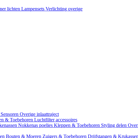
ner lichten
Lampensets
Verlichting overige
 Sensoren
Overige inlaattraject
zen & Toebehoren
Luchtfilter accessoires
kenassen
Nokkenas poelies
Kleppen & Toebehoren
Styling delen
Over
gen
Bouten & Moeren
Zuigers & Toebehoren
Drijfstangen & Krukasse