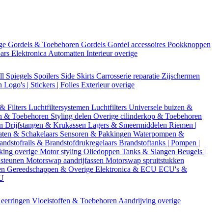
ige
Gordels & Toebehoren
Gordels
Gordel accessoires
Pookknoppen
bars
Elektronica
Automatten
Interieur overige
ll
Spiegels
Spoilers
Side Skirts
Carrosserie reparatie
Zijschermen
en
Logo's | Stickers | Folies
Exterieur overige
 & Filters
Luchtfiltersystemen
Luchtfilters
Universele buizen &
n & Toebehoren
Styling delen
Overige cilinderkop & Toebehoren
en
Drijfstangen & Krukassen
Lagers & Smeermiddelen
Riemen |
aten & Schakelaars
Sensoren & Pakkingen
Waterpompen &
andstofrails & Brandstofdrukregelaars
Brandstoftanks | Pompen |
king overige
Motor styling
Oliedoppen
Tanks & Slangen
Beugels |
 steunen
Motorswap aandrijfassen
Motorswap spruitstukken
en
Gereedschappen & Overige
Elektronica & ECU
ECU's &
CU
eerringen
Vloeistoffen & Toebehoren
Aandrijving overige