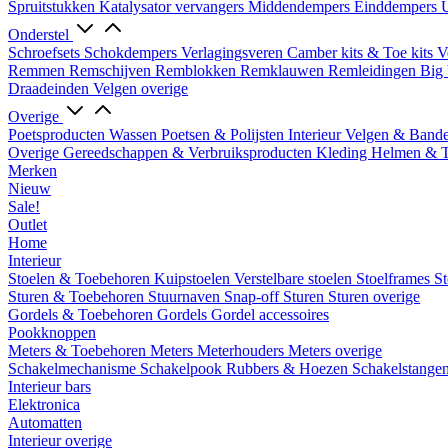
Spruitstukken
Katalysator vervangers
Middendempers
Einddempers
U
Onderstel
Schroefsets
Schokdempers
Verlagingsveren
Camber kits & Toe kits
V
Remmen
Remschijven
Remblokken
Remklauwen
Remleidingen
Big 
Draadeinden
Velgen overige
Overige
Poetsproducten
Wassen
Poetsen & Polijsten
Interieur
Velgen & Band
Overige Gereedschappen & Verbruiksproducten
Kleding
Helmen & 
Merken
Nieuw
Sale!
Outlet
Home
Interieur
Stoelen & Toebehoren
Kuipstoelen
Verstelbare stoelen
Stoelframes
St
Sturen & Toebehoren
Stuurnaven
Snap-off
Sturen
Sturen overige
Gordels & Toebehoren
Gordels
Gordel accessoires
Pookknoppen
Meters & Toebehoren
Meters
Meterhouders
Meters overige
Schakelmechanisme
Schakelpook
Rubbers & Hoezen
Schakelstange
Interieur bars
Elektronica
Automatten
Interieur overige