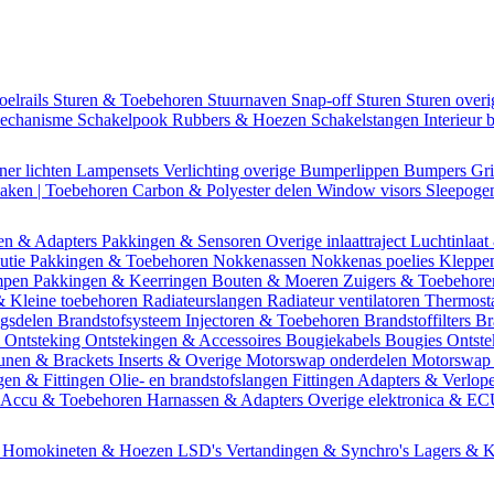
oelrails
Sturen & Toebehoren
Stuurnaven
Snap-off
Sturen
Sturen over
mechanisme
Schakelpook
Rubbers & Hoezen
Schakelstangen
Interieur 
ner lichten
Lampensets
Verlichting overige
Bumperlippen
Bumpers
Gri
Daken | Toebehoren
Carbon & Polyester delen
Window visors
Sleepog
en & Adapters
Pakkingen & Sensoren
Overige inlaattraject
Luchtinlaat
butie
Pakkingen & Toebehoren
Nokkenassen
Nokkenas poelies
Kleppe
ompen
Pakkingen & Keerringen
Bouten & Moeren
Zuigers & Toebehor
& Kleine toebehoren
Radiateurslangen
Radiateur ventilatoren
Thermost
ngsdelen
Brandstofsysteem
Injectoren & Toebehoren
Brandstoffilters
Br
m
Ontsteking
Ontstekingen & Accessoires
Bougiekabels
Bougies
Ontste
unen & Brackets
Inserts & Overige
Motorswap onderdelen
Motorswap
gen & Fittingen
Olie- en brandstofslangen
Fittingen
Adapters & Verlop
Accu & Toebehoren
Harnassen & Adapters
Overige elektronica & E
n
Homokineten & Hoezen
LSD's
Vertandingen & Synchro's
Lagers & K