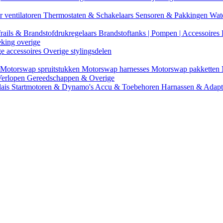
r ventilatoren
Thermostaten & Schakelaars
Sensoren & Pakkingen
Wat
rails & Brandstofdrukregelaars
Brandstoftanks | Pompen | Accessoires
eking overige
ge accessoires
Overige stylingsdelen
Motorswap spruitstukken
Motorswap harnesses
Motorswap pakketten
Verlopen
Gereedschappen & Overige
lais
Startmotoren & Dynamo's
Accu & Toebehoren
Harnassen & Adap