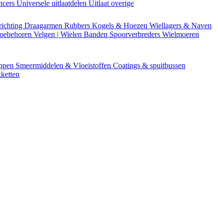
encers
Universele uitlaatdelen
Uitlaat overige
richting
Draagarmen
Rubbers
Kogels & Hoezen
Wiellagers & Naven
Toebehoren
Velgen | Wielen
Banden
Spoorverbreders
Wielmoeren
appen
Smeermiddelen & Vloeistoffen
Coatings & spuitbussen
ketten