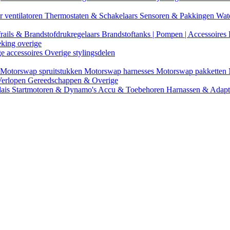
r ventilatoren
Thermostaten & Schakelaars
Sensoren & Pakkingen
Wat
rails & Brandstofdrukregelaars
Brandstoftanks | Pompen | Accessoires
eking overige
ge accessoires
Overige stylingsdelen
Motorswap spruitstukken
Motorswap harnesses
Motorswap pakketten
Verlopen
Gereedschappen & Overige
lais
Startmotoren & Dynamo's
Accu & Toebehoren
Harnassen & Adap