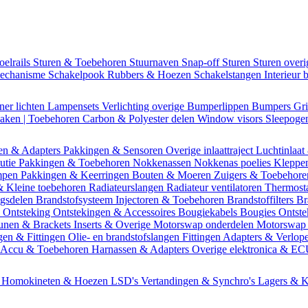
oelrails
Sturen & Toebehoren
Stuurnaven
Snap-off
Sturen
Sturen over
mechanisme
Schakelpook
Rubbers & Hoezen
Schakelstangen
Interieur 
ner lichten
Lampensets
Verlichting overige
Bumperlippen
Bumpers
Gri
Daken | Toebehoren
Carbon & Polyester delen
Window visors
Sleepog
en & Adapters
Pakkingen & Sensoren
Overige inlaattraject
Luchtinlaat
butie
Pakkingen & Toebehoren
Nokkenassen
Nokkenas poelies
Kleppe
ompen
Pakkingen & Keerringen
Bouten & Moeren
Zuigers & Toebehor
& Kleine toebehoren
Radiateurslangen
Radiateur ventilatoren
Thermost
ngsdelen
Brandstofsysteem
Injectoren & Toebehoren
Brandstoffilters
Br
m
Ontsteking
Ontstekingen & Accessoires
Bougiekabels
Bougies
Ontste
unen & Brackets
Inserts & Overige
Motorswap onderdelen
Motorswap
gen & Fittingen
Olie- en brandstofslangen
Fittingen
Adapters & Verlop
Accu & Toebehoren
Harnassen & Adapters
Overige elektronica & E
n
Homokineten & Hoezen
LSD's
Vertandingen & Synchro's
Lagers & K