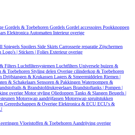
ige
Gordels & Toebehoren
Gordels
Gordel accessoires
Pookknoppen
bars
Elektronica
Automatten
Interieur overige
ll
Spiegels
Spoilers
Side Skirts
Carrosserie reparatie
Zijschermen
en
Logo's | Stickers | Folies
Exterieur overige
 & Filters
Luchtfiltersystemen
Luchtfilters
Universele buizen &
n & Toebehoren
Styling delen
Overige cilinderkop & Toebehoren
en
Drijfstangen & Krukassen
Lagers & Smeermiddelen
Riemen |
aten & Schakelaars
Sensoren & Pakkingen
Waterpompen &
andstofrails & Brandstofdrukregelaars
Brandstoftanks | Pompen |
king overige
Motor styling
Oliedoppen
Tanks & Slangen
Beugels |
 steunen
Motorswap aandrijfassen
Motorswap spruitstukken
en
Gereedschappen & Overige
Elektronica & ECU
ECU's &
CU
eerringen
Vloeistoffen & Toebehoren
Aandrijving overige