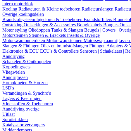
intern motorblok
Koeling
Radiateuren & Kleine toebehoren
Radiateurslangen
Radiateu
Overige koelingsdelen
Brandstofsysteem
Injectoren & Toebehoren
Brandstoffilters
Brandstof
Ontsteking
Ontstekingen & Accessoires
Bougiekabels
Bougies
Ontst
Motor styling
Oliedoppen
Tanks & Slangen
Beugels | Covers | Overi
Motorsteunen
Steunen & Brackets
Inserts & Overige
Motorswap onderdelen
Motorswap steunen
Motorswap aandrijfassen
Slangen & Fittingen
Olie- en brandstofslangen
Fittingen
Adapters & 
Elektronica & ECU
ECU's & Controllers
Sensoren | Schakelaars | Re
Aandrijving
Schakelen & Ontkoppelen
Koppelingssets
Vliegwielen
Aandrijfassen
Homokineten & Hoezen
LSD's
Vertandingen & Synchro's
Lagers & Keerringen
Vloeistoffen & Toebehoren
Aandrijving overige
Uitlaat
Spruitstukken
Katalysator vervangers
Middendempers