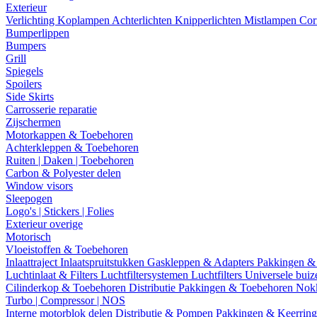
Exterieur
Verlichting
Koplampen
Achterlichten
Knipperlichten
Mistlampen
Cor
Bumperlippen
Bumpers
Grill
Spiegels
Spoilers
Side Skirts
Carrosserie reparatie
Zijschermen
Motorkappen & Toebehoren
Achterkleppen & Toebehoren
Ruiten | Daken | Toebehoren
Carbon & Polyester delen
Window visors
Sleepogen
Logo's | Stickers | Folies
Exterieur overige
Motorisch
Vloeistoffen & Toebehoren
Inlaattraject
Inlaatspruitstukken
Gaskleppen & Adapters
Pakkingen &
Luchtinlaat & Filters
Luchtfiltersystemen
Luchtfilters
Universele bui
Cilinderkop & Toebehoren
Distributie
Pakkingen & Toebehoren
Nok
Turbo | Compressor | NOS
Interne motorblok delen
Distributie & Pompen
Pakkingen & Keerrin