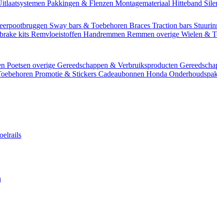
itlaatsystemen
Pakkingen & Flenzen
Montagemateriaal
Hitteband
Sil
eerpootbruggen
Sway bars & Toebehoren
Braces
Traction bars
Stuurin
brake kits
Remvloeistoffen
Handremmen
Remmen overige
Wielen & 
en
Poetsen overige
Gereedschappen & Verbruiksproducten
Gereedsch
Toebehoren
Promotie & Stickers
Cadeaubonnen
Honda Onderhoudspak
oelrails
n