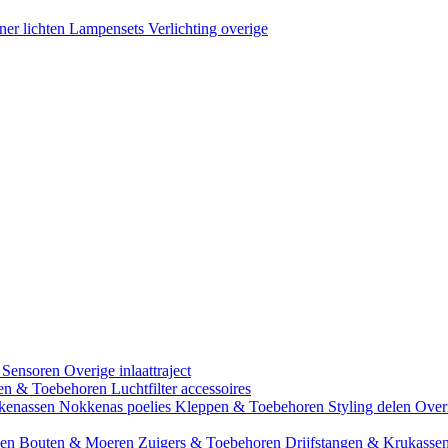
ner lichten
Lampensets
Verlichting overige
 Sensoren
Overige inlaattraject
zen & Toebehoren
Luchtfilter accessoires
kenassen
Nokkenas poelies
Kleppen & Toebehoren
Styling delen
Over
gen
Bouten & Moeren
Zuigers & Toebehoren
Drijfstangen & Krukasse