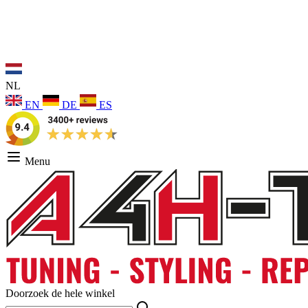
NL
EN
DE
ES
Menu
Doorzoek de hele winkel