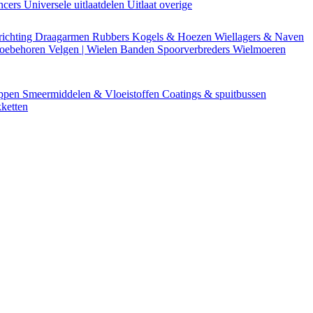
encers
Universele uitlaatdelen
Uitlaat overige
richting
Draagarmen
Rubbers
Kogels & Hoezen
Wiellagers & Naven
Toebehoren
Velgen | Wielen
Banden
Spoorverbreders
Wielmoeren
appen
Smeermiddelen & Vloeistoffen
Coatings & spuitbussen
ketten