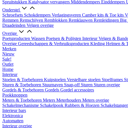
Spruitstukken
Katalysator vervangers
Middendempers
Einddempers
U
Onderstel
Schroefsets
Schokdempers
Verlagingsveren
Camber kits & Toe kits
V
Remmen
Remschijven
Remblokken
Remklauwen
Remleidingen
Big 
Draadeinden
Velgen overige
Overige
Poetsproducten
Wassen
Poetsen & Polijsten
Interieur
Velgen & Band
Overige Gereedschappen & Verbruiksproducten
Kleding
Helmen & 
Merken
Nieuw
Sale!
Outlet
Home
Interieur
Stoelen & Toebehoren
Kuipstoelen
Verstelbare stoelen
Stoelframes
St
Sturen & Toebehoren
Stuurnaven
Snap-off
Sturen
Sturen overige
Gordels & Toebehoren
Gordels
Gordel accessoires
Pookknoppen
Meters & Toebehoren
Meters
Meterhouders
Meters overige
Schakelmechanisme
Schakelpook
Rubbers & Hoezen
Schakelstange
Interieur bars
Elektronica
Automatten
Interieur overige