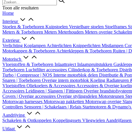
Toon alle resultaten
Home
Interieur
Stoelen & Toebehoren
Kuipstoelen
Verstelbare stoelen
Stoelframes
St
Meters & Toebehoren
Meters
Meterhouders
Meters overige
Schakel
Exterieur
Verlichting
Koplampen
Achterlichten
Knipperlichten
Mistlampen
Cor
Motorkappen & Toebehoren
Achterkleppen & Toebehoren
Ruiten | 
Motorisch
Vloeistoffen & Toebehoren
Inlaattraject
Inlaatspruitstukken
Gasklepp
Toebehoren
Luchtfilter accessoires
Cilinderkop & Toebehoren
Distri
Turbo | Compressor | NOS
Interne motorblok delen
Distributie & P
Snaren | Toebehoren
Overige intern motorblok
Koeling
Radiateuren 
Vloeistoffen
Oliekoelers & Accessoires
Accessoires & Overige koeli
Accessoires
Leidingen | Slangen | Fittingen
Overige brandstofsystee
Covers | Overige accessoires
Overige stylingsdelen
Motorsteunen
Ste
Motorswap harnesses
Motorswap pakketten
Motorswap overige
Slan
Controllers
Sensoren | Schakelaars | Relais
Startmotoren & Dynamo's
Aandrijving
Schakelen & Ontkoppelen
Koppelingssets
Vliegwielen
Aandrijfasse
Uitlaat