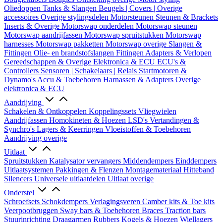
Oliedoppen
Tanks & Slangen
Beugels | Covers | Overige
accessoires
Overige stylingsdelen
Motorsteunen
Steunen & Brackets
Inserts & Overige
Motorswap onderdelen
Motorswap steunen
Motorswap aandrijfassen
Motorswap spruitstukken
Motorswap
harnesses
Motorswap pakketten
Motorswap overige
Slangen &
Fittingen
Olie- en brandstofslangen
Fittingen
Adapters & Verlopen
Gereedschappen & Overige
Elektronica & ECU
ECU's &
Controllers
Sensoren | Schakelaars | Relais
Startmotoren &
Dynamo's
Accu & Toebehoren
Harnassen & Adapters
Overige
elektronica & ECU
Aandrijving
Schakelen & Ontkoppelen
Koppelingssets
Vliegwielen
Aandrijfassen
Homokineten & Hoezen
LSD's
Vertandingen &
Synchro's
Lagers & Keerringen
Vloeistoffen & Toebehoren
Aandrijving overige
Uitlaat
Spruitstukken
Katalysator vervangers
Middendempers
Einddempers
Uitlaatsystemen
Pakkingen & Flenzen
Montagemateriaal
Hitteband
Silencers
Universele uitlaatdelen
Uitlaat overige
Onderstel
Schroefsets
Schokdempers
Verlagingsveren
Camber kits & Toe kits
Veerpootbruggen
Sway bars & Toebehoren
Braces
Traction bars
Stuurinrichting
Draagarmen
Rubbers
Kogels & Hoezen
Wiellagers