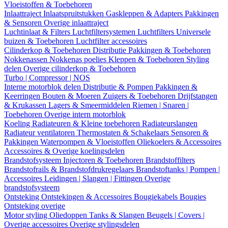
Vloeistoffen & Toebehoren
Inlaattraject
Inlaatspruitstukken
Gaskleppen & Adapters
Pakkingen
& Sensoren
Overige inlaattraject
Luchtinlaat & Filters
Luchtfiltersystemen
Luchtfilters
Universele
buizen & Toebehoren
Luchtfilter accessoires
Cilinderkop & Toebehoren
Distributie
Pakkingen & Toebehoren
Nokkenassen
Nokkenas poelies
Kleppen & Toebehoren
Styling
delen
Overige cilinderkop & Toebehoren
Turbo | Compressor | NOS
Interne motorblok delen
Distributie & Pompen
Pakkingen &
Keerringen
Bouten & Moeren
Zuigers & Toebehoren
Drijfstangen
& Krukassen
Lagers & Smeermiddelen
Riemen | Snaren |
Toebehoren
Overige intern motorblok
Koeling
Radiateuren & Kleine toebehoren
Radiateurslangen
Radiateur ventilatoren
Thermostaten & Schakelaars
Sensoren &
Pakkingen
Waterpompen & Vloeistoffen
Oliekoelers & Accessoires
Accessoires & Overige koelingsdelen
Brandstofsysteem
Injectoren & Toebehoren
Brandstoffilters
Brandstofrails & Brandstofdrukregelaars
Brandstoftanks | Pompen |
Accessoires
Leidingen | Slangen | Fittingen
Overige
brandstofsysteem
Ontsteking
Ontstekingen & Accessoires
Bougiekabels
Bougies
Ontsteking overige
Motor styling
Oliedoppen
Tanks & Slangen
Beugels | Covers |
Overige accessoires
Overige stylingsdelen