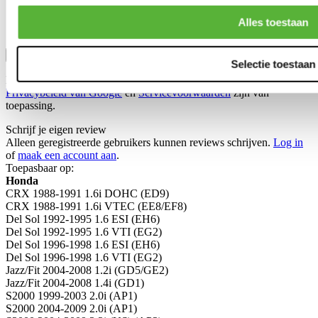
Alles toestaan
Bevestig
Selectie toestaan
Dit formulier wordt beschermd door reCAPTCHA - het
Privacybeleid van Google
en
Servicevoorwaarden
zijn van
toepassing.
Schrijf je eigen review
Alleen geregistreerde gebruikers kunnen reviews schrijven.
Log in
of
maak een account aan
.
Toepasbaar op:
Honda
CRX 1988-1991 1.6i DOHC (ED9)
CRX 1988-1991 1.6i VTEC (EE8/EF8)
Del Sol 1992-1995 1.6 ESI (EH6)
Del Sol 1992-1995 1.6 VTI (EG2)
Del Sol 1996-1998 1.6 ESI (EH6)
Del Sol 1996-1998 1.6 VTI (EG2)
Jazz/Fit 2004-2008 1.2i (GD5/GE2)
Jazz/Fit 2004-2008 1.4i (GD1)
S2000 1999-2003 2.0i (AP1)
S2000 2004-2009 2.0i (AP1)