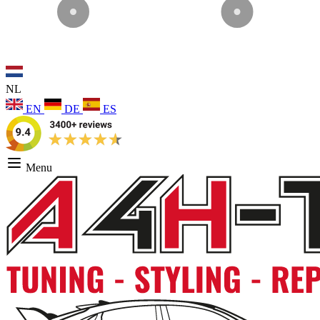
NL
EN
DE
ES
Menu