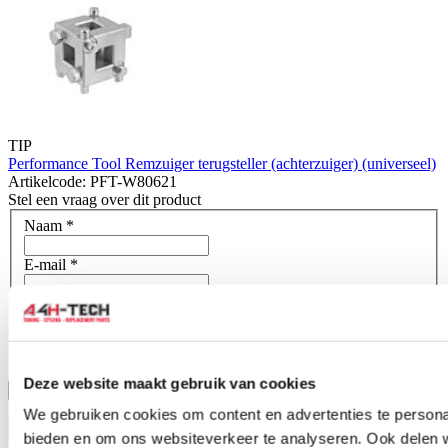
TIP
Performance Tool Remzuiger terugsteller (achterzuiger) (universeel)
Artikelcode: PFT-W80621
Stel een vraag over dit product
Naam
*
E-mail
*
Wat is je vraag?
*
Deze website maakt gebruik van cookies
Bevestig
We gebruiken cookies om content en advertenties te personal
Dit formulier wordt beschermd door reCAPTCHA - het
bieden en om ons websiteverkeer te analyseren. Ook delen 
Privacybeleid van Google
en
Servicevoorwaarden
zijn van