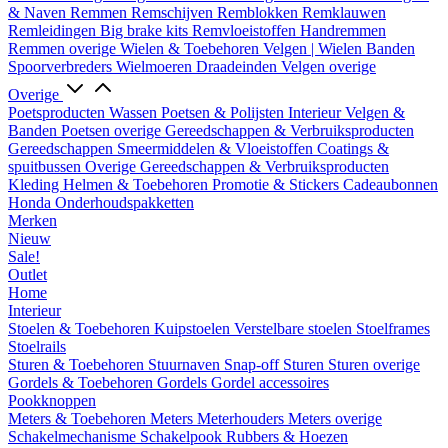
& Naven
Remmen
Remschijven
Remblokken
Remklauwen
Remleidingen
Big brake kits
Remvloeistoffen
Handremmen
Remmen overige
Wielen & Toebehoren
Velgen | Wielen
Banden
Spoorverbreders
Wielmoeren
Draadeinden
Velgen overige
Overige
Poetsproducten
Wassen
Poetsen & Polijsten
Interieur
Velgen &
Banden
Poetsen overige
Gereedschappen & Verbruiksproducten
Gereedschappen
Smeermiddelen & Vloeistoffen
Coatings &
spuitbussen
Overige Gereedschappen & Verbruiksproducten
Kleding
Helmen & Toebehoren
Promotie & Stickers
Cadeaubonnen
Honda Onderhoudspakketten
Merken
Nieuw
Sale!
Outlet
Home
Interieur
Stoelen & Toebehoren
Kuipstoelen
Verstelbare stoelen
Stoelframes
Stoelrails
Sturen & Toebehoren
Stuurnaven
Snap-off
Sturen
Sturen overige
Gordels & Toebehoren
Gordels
Gordel accessoires
Pookknoppen
Meters & Toebehoren
Meters
Meterhouders
Meters overige
Schakelmechanisme
Schakelpook
Rubbers & Hoezen