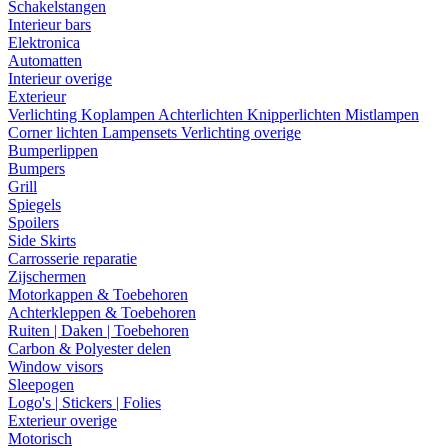
Schakelstangen
Interieur bars
Elektronica
Automatten
Interieur overige
Exterieur
Verlichting
Koplampen
Achterlichten
Knipperlichten
Mistlampen
Corner lichten
Lampensets
Verlichting overige
Bumperlippen
Bumpers
Grill
Spiegels
Spoilers
Side Skirts
Carrosserie reparatie
Zijschermen
Motorkappen & Toebehoren
Achterkleppen & Toebehoren
Ruiten | Daken | Toebehoren
Carbon & Polyester delen
Window visors
Sleepogen
Logo's | Stickers | Folies
Exterieur overige
Motorisch