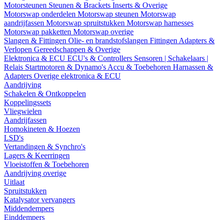
Motorsteunen
Steunen & Brackets
Inserts & Overige
Motorswap onderdelen
Motorswap steunen
Motorswap
aandrijfassen
Motorswap spruitstukken
Motorswap harnesses
Motorswap pakketten
Motorswap overige
Slangen & Fittingen
Olie- en brandstofslangen
Fittingen
Adapters &
Verlopen
Gereedschappen & Overige
Elektronica & ECU
ECU's & Controllers
Sensoren | Schakelaars |
Relais
Startmotoren & Dynamo's
Accu & Toebehoren
Harnassen &
Adapters
Overige elektronica & ECU
Aandrijving
Schakelen & Ontkoppelen
Koppelingssets
Vliegwielen
Aandrijfassen
Homokineten & Hoezen
LSD's
Vertandingen & Synchro's
Lagers & Keerringen
Vloeistoffen & Toebehoren
Aandrijving overige
Uitlaat
Spruitstukken
Katalysator vervangers
Middendempers
Einddempers