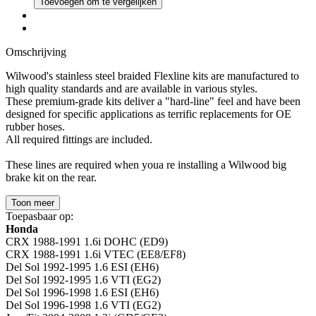
Toevoegen om te vergelijken
Omschrijving
Wilwood's stainless steel braided Flexline kits are manufactured to
high quality standards and are available in various styles.
These premium-grade kits deliver a "hard-line" feel and have been
designed for specific applications as terrific replacements for OE
rubber hoses.
All required fittings are included.
These lines are required when youa re installing a Wilwood big
brake kit on the rear.
Toon meer
Toepasbaar op:
Honda
CRX 1988-1991 1.6i DOHC (ED9)
CRX 1988-1991 1.6i VTEC (EE8/EF8)
Del Sol 1992-1995 1.6 ESI (EH6)
Del Sol 1992-1995 1.6 VTI (EG2)
Del Sol 1996-1998 1.6 ESI (EH6)
Del Sol 1996-1998 1.6 VTI (EG2)