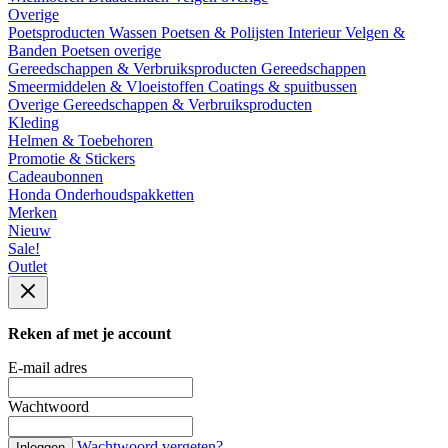
Overige
Poetsproducten
Wassen
Poetsen & Polijsten
Interieur
Velgen &
Banden
Poetsen overige
Gereedschappen & Verbruiksproducten
Gereedschappen
Smeermiddelen & Vloeistoffen
Coatings & spuitbussen
Overige Gereedschappen & Verbruiksproducten
Kleding
Helmen & Toebehoren
Promotie & Stickers
Cadeaubonnen
Honda Onderhoudspakketten
Merken
Nieuw
Sale!
Outlet
Reken af met je account
E-mail adres
Wachtwoord
Wachtwoord vergeten?
Inloggen