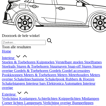
Doorzoek de hele winkel
Toon alle resultaten
Home
Interieur
Stoelen & Toebehoren
Kuipstoelen
Verstelbare stoelen
Stoelframes
Stoelrails
Sturen & Toebehoren
Stuurnaven
Snap-off
Sturen
Sturen
overige
Gordels & Toebehoren
Gordels
Gordel accessoires
Pookknoppen
Meters & Toebehoren
Meters
Meterhouders
Meters
overige
Schakelmechanisme
Schakelpook
Rubbers & Hoezen
Schakelstangen
Interieur bars
Elektronica
Automatten
Interieur
overige
Exterieur
Verlichting
Koplampen
Achterlichten
Knipperlichten
Mistlampen
Corner lichten
Lampensets
Verlichting overige
Bumperlippen