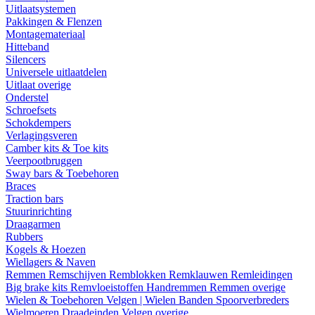
Uitlaatsystemen
Pakkingen & Flenzen
Montagemateriaal
Hitteband
Silencers
Universele uitlaatdelen
Uitlaat overige
Onderstel
Schroefsets
Schokdempers
Verlagingsveren
Camber kits & Toe kits
Veerpootbruggen
Sway bars & Toebehoren
Braces
Traction bars
Stuurinrichting
Draagarmen
Rubbers
Kogels & Hoezen
Wiellagers & Naven
Remmen
Remschijven
Remblokken
Remklauwen
Remleidingen
Big brake kits
Remvloeistoffen
Handremmen
Remmen overige
Wielen & Toebehoren
Velgen | Wielen
Banden
Spoorverbreders
Wielmoeren
Draadeinden
Velgen overige