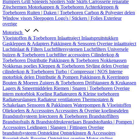
Bumpers
Grill
Spiegels
Spoilers
Side Skirts
Carrosserie reparatie
Zijschermen
Motorkappen & Toebehoren
Achterkleppen &
Toebehoren
Ruiten | Daken | Toebehoren
Carbon & Polyester delen
Window visors
Sleepogen
Logo's | Stickers | Folies
Exterieur
overige
Motorisch
Vloeistoffen & Toebehoren
Inlaattraject
Inlaatspruitstukken
Gaskleppen & Adapters
Pakkingen & Sensoren
Overige inlaattraject
Luchtinlaat & Filters
Luchtfiltersystemen
Luchtfilters
Universele
buizen & Toebehoren
Luchtfilter accessoires
Cilinderkop &
Toebehoren
Distributie
Pakkingen & Toebehoren
Nokkenassen
Nokkenas poelies
Kleppen & Toebehoren
Styling delen
Overige
cilinderkop & Toebehoren
Turbo | Compressor | NOS
Interne
motorblok delen
Distributie & Pompen
Pakkingen & Keerringen
Bouten & Moeren
Zuigers & Toebehoren
Drijfstangen & Krukassen
Lagers & Smeermiddelen
Riemen | Snaren | Toebehoren
Overige
intern motorblok
Koeling
Radiateuren & Kleine toebehoren
Radiateurslangen
Radiateur ventilatoren
Thermostaten &
Schakelaars
Sensoren & Pakkingen
Waterpompen & Vloeistoffen
Oliekoelers & Accessoires
Accessoires & Overige koelingsdelen
Brandstofsysteem
Injectoren & Toebehoren
Brandstoffilters
Brandstofrails & Brandstofdrukregelaars
Brandstoftanks | Pompen |
Accessoires
Leidingen | Slangen | Fittingen
Overige
brandstofsysteem
Ontsteking
Ontstekingen & Accessoires
Bougiekabels
Bougies
Ontsteking overige
Motor styling