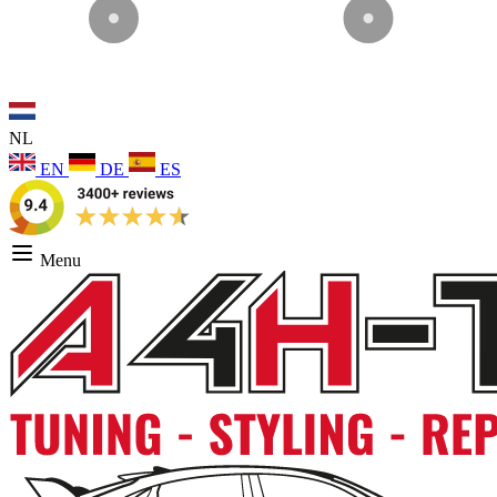
NL
EN
DE
ES
Menu