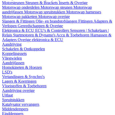
Motorsteunen
Steunen & Brackets
Inserts & Overige
Motorswap onderdelen
Motorswap steunen
Motorswap
aandrijfassen
Motorswap spruitstukken
Motorswap harnesses
Motorswap pakketten
Motorswap overige
Slangen & Fittingen
Olie- en brandstofslangen
Fittingen
Adapters &
Verlopen
Gereedschappen & Overige
Elektronica & ECU
ECU's & Controllers
Sensoren | Schakelaars |
Relais
Startmotoren & Dynamo's
Accu & Toebehoren
Harnassen &
Adapters
Overige elektronica & ECU
Aandrijving
Schakelen & Ontkoppelen
Koppelingssets
Vliegwielen
Aandrijfassen
Homokineten & Hoezen
LSD's
Vertandingen & Synchro's
Lagers & Keerringen
Vloeistoffen & Toebehoren
Aandrijving overige
Uitlaat
Spruitstukken
Katalysator vervangers
Middendempers
Einddempers