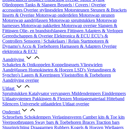
Oliedoppen
Tanks & Slangen
Beugels | Covers | Overige
accessoires
Overige stylingsdelen
Motorsteunen
Steunen & Brackets
Inserts & Overige
Motorswap onderdelen
Motorswap steunen
Motorswap aandrijfassen
Motorswap spruitstukken
Motorswap
harnesses
Motorswap pakketten
Motorswap overige
Slangen &
Fittingen
Olie- en brandstofslangen
Fittingen
Adapters & Verlopen
Gereedschappen & Overige
Elektronica & ECU
ECU's &
Controllers
Sensoren | Schakelaars | Relais
Startmotoren &
Dynamo's
Accu & Toebehoren
Harnassen & Adapters
Overige
elektronica & ECU
Aandrijving
Schakelen & Ontkoppelen
Koppelingssets
Vliegwielen
Aandrijfassen
Homokineten & Hoezen
LSD's
Vertandingen &
Synchro's
Lagers & Keerringen
Vloeistoffen & Toebehoren
Aandrijving overige
Uitlaat
Spruitstukken
Katalysator vervangers
Middendempers
Einddempers
Uitlaatsystemen
Pakkingen & Flenzen
Montagemateriaal
Hitteband
Silencers
Universele uitlaatdelen
Uitlaat overige
Onderstel
Schroefsets
Schokdempers
Verlagingsveren
Camber kits & Toe kits
Veerpootbruggen
Sway bars & Toebehoren
Braces
Traction bars
Stuurinrichting
Draagarmen
Rubbers
Kogels & Hoezen
Wiellagers