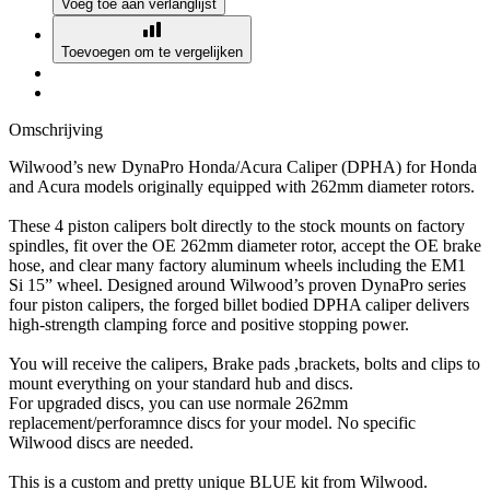
Voeg toe aan verlanglijst
Toevoegen om te vergelijken
Omschrijving
Wilwood’s new DynaPro Honda/Acura Caliper (DPHA) for Honda
and Acura models originally equipped with 262mm diameter rotors.
These 4 piston calipers bolt directly to the stock mounts on factory
spindles, fit over the OE 262mm diameter rotor, accept the OE brake
hose, and clear many factory aluminum wheels including the EM1
Si 15” wheel. Designed around Wilwood’s proven DynaPro series
four piston calipers, the forged billet bodied DPHA caliper delivers
high-strength clamping force and positive stopping power.
You will receive the calipers, Brake pads ,brackets, bolts and clips to
mount everything on your standard hub and discs.
For upgraded discs, you can use normale 262mm
replacement/perforamnce discs for your model. No specific
Wilwood discs are needed.
This is a custom and pretty unique BLUE kit from Wilwood.