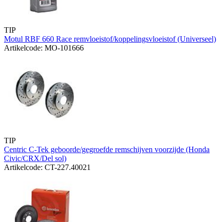
TIP
Motul RBF 660 Race remvloeistof/koppelingsvloeistof (Universeel)
Artikelcode: MO-101666
TIP
Centric C-Tek geboorde/gegroefde remschijven voorzijde (Honda
Civic/CRX/Del sol)
Artikelcode: CT-227.40021