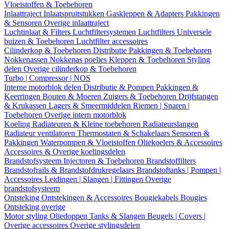
Vloeistoffen & Toebehoren
Inlaattraject
Inlaatspruitstukken
Gaskleppen & Adapters
Pakkingen
& Sensoren
Overige inlaattraject
Luchtinlaat & Filters
Luchtfiltersystemen
Luchtfilters
Universele
buizen & Toebehoren
Luchtfilter accessoires
Cilinderkop & Toebehoren
Distributie
Pakkingen & Toebehoren
Nokkenassen
Nokkenas poelies
Kleppen & Toebehoren
Styling
delen
Overige cilinderkop & Toebehoren
Turbo | Compressor | NOS
Interne motorblok delen
Distributie & Pompen
Pakkingen &
Keerringen
Bouten & Moeren
Zuigers & Toebehoren
Drijfstangen
& Krukassen
Lagers & Smeermiddelen
Riemen | Snaren |
Toebehoren
Overige intern motorblok
Koeling
Radiateuren & Kleine toebehoren
Radiateurslangen
Radiateur ventilatoren
Thermostaten & Schakelaars
Sensoren &
Pakkingen
Waterpompen & Vloeistoffen
Oliekoelers & Accessoires
Accessoires & Overige koelingsdelen
Brandstofsysteem
Injectoren & Toebehoren
Brandstoffilters
Brandstofrails & Brandstofdrukregelaars
Brandstoftanks | Pompen |
Accessoires
Leidingen | Slangen | Fittingen
Overige
brandstofsysteem
Ontsteking
Ontstekingen & Accessoires
Bougiekabels
Bougies
Ontsteking overige
Motor styling
Oliedoppen
Tanks & Slangen
Beugels | Covers |
Overige accessoires
Overige stylingsdelen