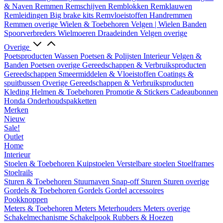
& Naven
Remmen
Remschijven
Remblokken
Remklauwen
Remleidingen
Big brake kits
Remvloeistoffen
Handremmen
Remmen overige
Wielen & Toebehoren
Velgen | Wielen
Banden
Spoorverbreders
Wielmoeren
Draadeinden
Velgen overige
Overige
Poetsproducten
Wassen
Poetsen & Polijsten
Interieur
Velgen &
Banden
Poetsen overige
Gereedschappen & Verbruiksproducten
Gereedschappen
Smeermiddelen & Vloeistoffen
Coatings &
spuitbussen
Overige Gereedschappen & Verbruiksproducten
Kleding
Helmen & Toebehoren
Promotie & Stickers
Cadeaubonnen
Honda Onderhoudspakketten
Merken
Nieuw
Sale!
Outlet
Home
Interieur
Stoelen & Toebehoren
Kuipstoelen
Verstelbare stoelen
Stoelframes
Stoelrails
Sturen & Toebehoren
Stuurnaven
Snap-off
Sturen
Sturen overige
Gordels & Toebehoren
Gordels
Gordel accessoires
Pookknoppen
Meters & Toebehoren
Meters
Meterhouders
Meters overige
Schakelmechanisme
Schakelpook
Rubbers & Hoezen