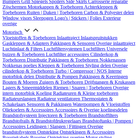
Bumpers
Grill
Spiegels
Spoilers
Side Skirts
Carrosserie reparatie
Zijschermen
Motorkappen & Toebehoren
Achterkleppen &
Toebehoren
Ruiten | Daken | Toebehoren
Carbon & Polyester delen
Window visors
Sleepogen
Logo's | Stickers | Folies
Exterieur
overige
Motorisch
Vloeistoffen & Toebehoren
Inlaattraject
Inlaatspruitstukken
Gaskleppen & Adapters
Pakkingen & Sensoren
Overige inlaattraject
Luchtinlaat & Filters
Luchtfiltersystemen
Luchtfilters
Universele
buizen & Toebehoren
Luchtfilter accessoires
Cilinderkop &
Toebehoren
Distributie
Pakkingen & Toebehoren
Nokkenassen
Nokkenas poelies
Kleppen & Toebehoren
Styling delen
Overige
cilinderkop & Toebehoren
Turbo | Compressor | NOS
Interne
motorblok delen
Distributie & Pompen
Pakkingen & Keerringen
Bouten & Moeren
Zuigers & Toebehoren
Drijfstangen & Krukassen
Lagers & Smeermiddelen
Riemen | Snaren | Toebehoren
Overige
intern motorblok
Koeling
Radiateuren & Kleine toebehoren
Radiateurslangen
Radiateur ventilatoren
Thermostaten &
Schakelaars
Sensoren & Pakkingen
Waterpompen & Vloeistoffen
Oliekoelers & Accessoires
Accessoires & Overige koelingsdelen
Brandstofsysteem
Injectoren & Toebehoren
Brandstoffilters
Brandstofrails & Brandstofdrukregelaars
Brandstoftanks | Pompen |
Accessoires
Leidingen | Slangen | Fittingen
Overige
brandstofsysteem
Ontsteking
Ontstekingen & Accessoires
Bougiekabels
Bougies
Ontsteking overige
Motor styling