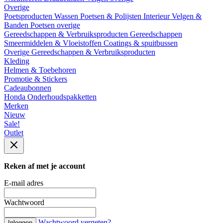
Overige
Poetsproducten
Wassen
Poetsen & Polijsten
Interieur
Velgen &
Banden
Poetsen overige
Gereedschappen & Verbruiksproducten
Gereedschappen
Smeermiddelen & Vloeistoffen
Coatings & spuitbussen
Overige Gereedschappen & Verbruiksproducten
Kleding
Helmen & Toebehoren
Promotie & Stickers
Cadeaubonnen
Honda Onderhoudspakketten
Merken
Nieuw
Sale!
Outlet
Reken af met je account
E-mail adres
Wachtwoord
Wachtwoord vergeten?
Inloggen