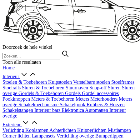
Doorzoek de hele winkel
Toon alle resultaten
Home
Interieur
Stoelen & Toebehoren
Kuipstoelen
Verstelbare stoelen
Stoelframes
Stoelrails
Sturen & Toebehoren
Stuurnaven
Snap-off
Sturen
Sturen
overige
Gordels & Toebehoren
Gordels
Gordel accessoires
Pookknoppen
Meters & Toebehoren
Meters
Meterhouders
Meters
overige
Schakelmechanisme
Schakelpook
Rubbers & Hoezen
Schakelstangen
Interieur bars
Elektronica
Automatten
Interieur
overige
Exterieur
Verlichting
Koplampen
Achterlichten
Knipperlichten
Mistlampen
Corner lichten
Lampensets
Verlichting overige
Bumperlippen