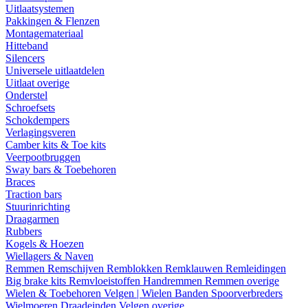
Uitlaatsystemen
Pakkingen & Flenzen
Montagemateriaal
Hitteband
Silencers
Universele uitlaatdelen
Uitlaat overige
Onderstel
Schroefsets
Schokdempers
Verlagingsveren
Camber kits & Toe kits
Veerpootbruggen
Sway bars & Toebehoren
Braces
Traction bars
Stuurinrichting
Draagarmen
Rubbers
Kogels & Hoezen
Wiellagers & Naven
Remmen
Remschijven
Remblokken
Remklauwen
Remleidingen
Big brake kits
Remvloeistoffen
Handremmen
Remmen overige
Wielen & Toebehoren
Velgen | Wielen
Banden
Spoorverbreders
Wielmoeren
Draadeinden
Velgen overige