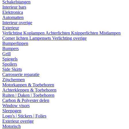
Schakelstangen
Interieur bars
Elektronica
Automatten
Interieur overige
Exterieur
Verlichting
Koplampen
Achterlichten
Knipperlichten
Mistlampen
Corner lichten
Lampensets
Verlichting overige
Bumperlippen
Bumpers
Grill
Spiegels
Spoilers
Side Skirts
Carrosserie reparatie
Zijschermen
Motorkappen & Toebehoren
Achterkleppen & Toebehoren
Ruiten | Daken | Toebehoren
Carbon & Polyester delen
Window visors
Sleepogen
Logo's | Stickers | Folies
Exterieur overige
Motorisch