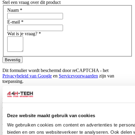
Stel een vraag over dit product
Naam
*
E-mail
*
Wat is je vraag?
*
Bevestig
Dit formulier wordt beschermd door reCAPTCHA - het
Privacybeleid van Google
en
Servicevoorwaarden
zijn van
toepassing.
Schrijf je eigen review
Alleen geregistreerde gebruikers kunnen reviews schrijven.
Log in
of
maak een account aan
.
Omschrijving
Deze website maakt gebruik van cookies
Wilwood’s new DynaPro Honda/Acura Caliper (DPHA) for Honda
and Acura models originally equipped with 262mm diameter rotors.
We gebruiken cookies om content en advertenties te personal
bieden en om ons websiteverkeer te analyseren. Ook delen 
These 4 piston calipers bolt directly to the stock mounts on factory