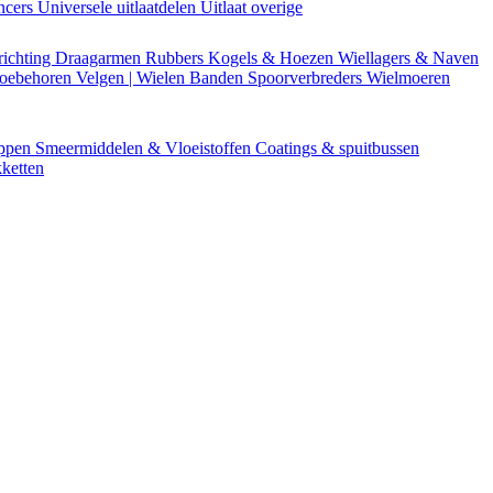
encers
Universele uitlaatdelen
Uitlaat overige
richting
Draagarmen
Rubbers
Kogels & Hoezen
Wiellagers & Naven
Toebehoren
Velgen | Wielen
Banden
Spoorverbreders
Wielmoeren
appen
Smeermiddelen & Vloeistoffen
Coatings & spuitbussen
ketten