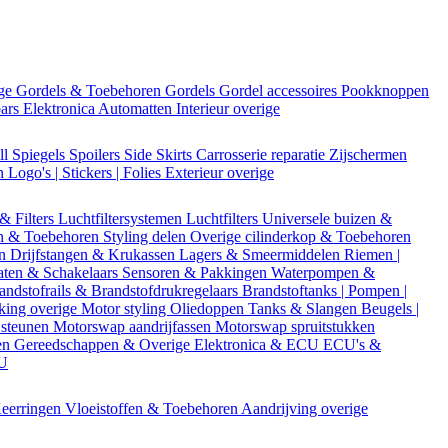
ige
Gordels & Toebehoren
Gordels
Gordel accessoires
Pookknoppen
bars
Elektronica
Automatten
Interieur overige
ll
Spiegels
Spoilers
Side Skirts
Carrosserie reparatie
Zijschermen
en
Logo's | Stickers | Folies
Exterieur overige
 & Filters
Luchtfiltersystemen
Luchtfilters
Universele buizen &
n & Toebehoren
Styling delen
Overige cilinderkop & Toebehoren
en
Drijfstangen & Krukassen
Lagers & Smeermiddelen
Riemen |
aten & Schakelaars
Sensoren & Pakkingen
Waterpompen &
andstofrails & Brandstofdrukregelaars
Brandstoftanks | Pompen |
king overige
Motor styling
Oliedoppen
Tanks & Slangen
Beugels |
 steunen
Motorswap aandrijfassen
Motorswap spruitstukken
en
Gereedschappen & Overige
Elektronica & ECU
ECU's &
CU
eerringen
Vloeistoffen & Toebehoren
Aandrijving overige