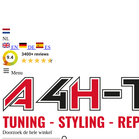
NL
EN
DE
ES
Menu
Doorzoek de hele winkel