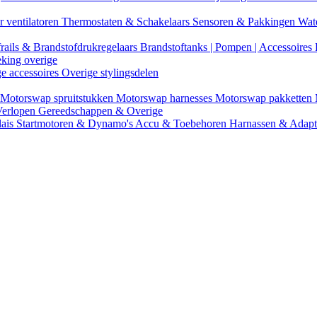
r ventilatoren
Thermostaten & Schakelaars
Sensoren & Pakkingen
Wat
rails & Brandstofdrukregelaars
Brandstoftanks | Pompen | Accessoires
eking overige
ge accessoires
Overige stylingsdelen
Motorswap spruitstukken
Motorswap harnesses
Motorswap pakketten
Verlopen
Gereedschappen & Overige
lais
Startmotoren & Dynamo's
Accu & Toebehoren
Harnassen & Adap