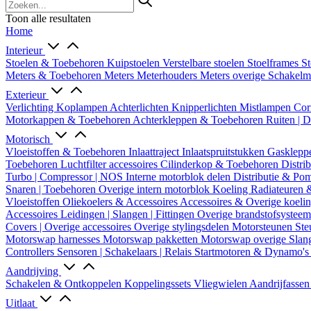
Toon alle resultaten
Home
Interieur
Stoelen & Toebehoren
Kuipstoelen
Verstelbare stoelen
Stoelframes
St
Meters & Toebehoren
Meters
Meterhouders
Meters overige
Schakel
Exterieur
Verlichting
Koplampen
Achterlichten
Knipperlichten
Mistlampen
Cor
Motorkappen & Toebehoren
Achterkleppen & Toebehoren
Ruiten | 
Motorisch
Vloeistoffen & Toebehoren
Inlaattraject
Inlaatspruitstukken
Gasklepp
Toebehoren
Luchtfilter accessoires
Cilinderkop & Toebehoren
Distri
Turbo | Compressor | NOS
Interne motorblok delen
Distributie & P
Snaren | Toebehoren
Overige intern motorblok
Koeling
Radiateuren 
Vloeistoffen
Oliekoelers & Accessoires
Accessoires & Overige koeli
Accessoires
Leidingen | Slangen | Fittingen
Overige brandstofsystee
Covers | Overige accessoires
Overige stylingsdelen
Motorsteunen
Ste
Motorswap harnesses
Motorswap pakketten
Motorswap overige
Slan
Controllers
Sensoren | Schakelaars | Relais
Startmotoren & Dynamo's
Aandrijving
Schakelen & Ontkoppelen
Koppelingssets
Vliegwielen
Aandrijfasse
Uitlaat