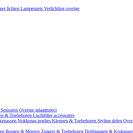
ner lichten
Lampensets
Verlichting overige
 Sensoren
Overige inlaattraject
zen & Toebehoren
Luchtfilter accessoires
kenassen
Nokkenas poelies
Kleppen & Toebehoren
Styling delen
Over
gen
Bouten & Moeren
Zuigers & Toebehoren
Drijfstangen & Krukasse