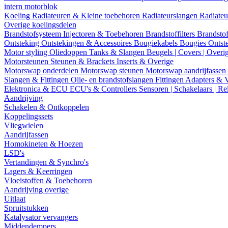
intern motorblok
Koeling
Radiateuren & Kleine toebehoren
Radiateurslangen
Radiateu
Overige koelingsdelen
Brandstofsysteem
Injectoren & Toebehoren
Brandstoffilters
Brandstof
Ontsteking
Ontstekingen & Accessoires
Bougiekabels
Bougies
Ontst
Motor styling
Oliedoppen
Tanks & Slangen
Beugels | Covers | Overi
Motorsteunen
Steunen & Brackets
Inserts & Overige
Motorswap onderdelen
Motorswap steunen
Motorswap aandrijfassen
Slangen & Fittingen
Olie- en brandstofslangen
Fittingen
Adapters & 
Elektronica & ECU
ECU's & Controllers
Sensoren | Schakelaars | Re
Aandrijving
Schakelen & Ontkoppelen
Koppelingssets
Vliegwielen
Aandrijfassen
Homokineten & Hoezen
LSD's
Vertandingen & Synchro's
Lagers & Keerringen
Vloeistoffen & Toebehoren
Aandrijving overige
Uitlaat
Spruitstukken
Katalysator vervangers
Middendempers