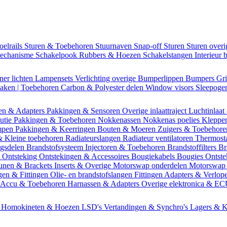
oelrails
Sturen & Toebehoren
Stuurnaven
Snap-off
Sturen
Sturen over
mechanisme
Schakelpook
Rubbers & Hoezen
Schakelstangen
Interieur 
ner lichten
Lampensets
Verlichting overige
Bumperlippen
Bumpers
Gri
Daken | Toebehoren
Carbon & Polyester delen
Window visors
Sleepog
en & Adapters
Pakkingen & Sensoren
Overige inlaattraject
Luchtinlaat
butie
Pakkingen & Toebehoren
Nokkenassen
Nokkenas poelies
Kleppe
ompen
Pakkingen & Keerringen
Bouten & Moeren
Zuigers & Toebehor
& Kleine toebehoren
Radiateurslangen
Radiateur ventilatoren
Thermost
ngsdelen
Brandstofsysteem
Injectoren & Toebehoren
Brandstoffilters
Br
m
Ontsteking
Ontstekingen & Accessoires
Bougiekabels
Bougies
Ontste
unen & Brackets
Inserts & Overige
Motorswap onderdelen
Motorswap
gen & Fittingen
Olie- en brandstofslangen
Fittingen
Adapters & Verlop
Accu & Toebehoren
Harnassen & Adapters
Overige elektronica & E
n
Homokineten & Hoezen
LSD's
Vertandingen & Synchro's
Lagers & K