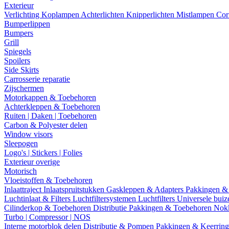
Exterieur
Verlichting
Koplampen
Achterlichten
Knipperlichten
Mistlampen
Cor
Bumperlippen
Bumpers
Grill
Spiegels
Spoilers
Side Skirts
Carrosserie reparatie
Zijschermen
Motorkappen & Toebehoren
Achterkleppen & Toebehoren
Ruiten | Daken | Toebehoren
Carbon & Polyester delen
Window visors
Sleepogen
Logo's | Stickers | Folies
Exterieur overige
Motorisch
Vloeistoffen & Toebehoren
Inlaattraject
Inlaatspruitstukken
Gaskleppen & Adapters
Pakkingen &
Luchtinlaat & Filters
Luchtfiltersystemen
Luchtfilters
Universele bui
Cilinderkop & Toebehoren
Distributie
Pakkingen & Toebehoren
Nok
Turbo | Compressor | NOS
Interne motorblok delen
Distributie & Pompen
Pakkingen & Keerrin