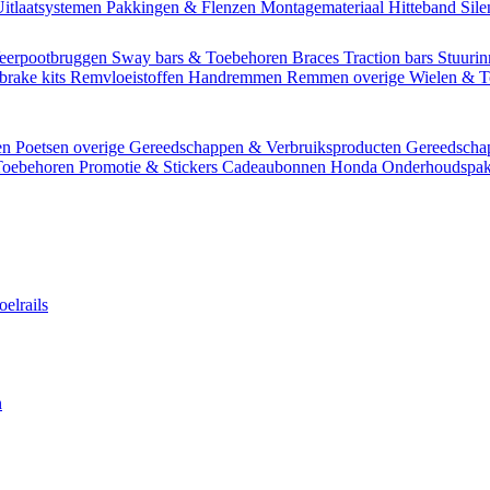
itlaatsystemen
Pakkingen & Flenzen
Montagemateriaal
Hitteband
Sil
eerpootbruggen
Sway bars & Toebehoren
Braces
Traction bars
Stuurin
brake kits
Remvloeistoffen
Handremmen
Remmen overige
Wielen & 
en
Poetsen overige
Gereedschappen & Verbruiksproducten
Gereedsch
Toebehoren
Promotie & Stickers
Cadeaubonnen
Honda Onderhoudspak
oelrails
n