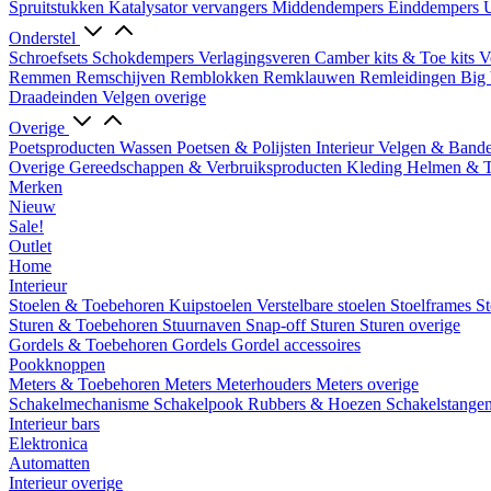
Spruitstukken
Katalysator vervangers
Middendempers
Einddempers
U
Onderstel
Schroefsets
Schokdempers
Verlagingsveren
Camber kits & Toe kits
V
Remmen
Remschijven
Remblokken
Remklauwen
Remleidingen
Big 
Draadeinden
Velgen overige
Overige
Poetsproducten
Wassen
Poetsen & Polijsten
Interieur
Velgen & Band
Overige Gereedschappen & Verbruiksproducten
Kleding
Helmen & 
Merken
Nieuw
Sale!
Outlet
Home
Interieur
Stoelen & Toebehoren
Kuipstoelen
Verstelbare stoelen
Stoelframes
St
Sturen & Toebehoren
Stuurnaven
Snap-off
Sturen
Sturen overige
Gordels & Toebehoren
Gordels
Gordel accessoires
Pookknoppen
Meters & Toebehoren
Meters
Meterhouders
Meters overige
Schakelmechanisme
Schakelpook
Rubbers & Hoezen
Schakelstange
Interieur bars
Elektronica
Automatten
Interieur overige