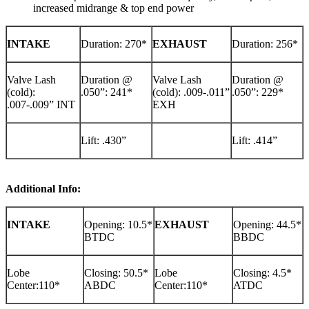
increased midrange & top end power
INTAKE
Duration: 270*
EXHAUST
Duration: 256*
Valve Lash
Duration @
Valve Lash
Duration @
(cold):
.050”: 241*
(cold): .009-.011”
.050”: 229*
.007-.009” INT
EXH
Lift: .430”
Lift: .414”
Additional Info:
INTAKE
Opening: 10.5*
EXHAUST
Opening: 44.5*
BTDC
BBDC
Lobe
Closing: 50.5*
Lobe
Closing: 4.5*
Center:110*
ABDC
Center:110*
ATDC