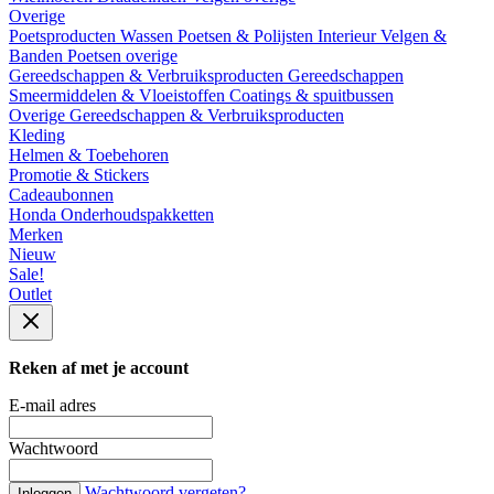
Overige
Poetsproducten
Wassen
Poetsen & Polijsten
Interieur
Velgen &
Banden
Poetsen overige
Gereedschappen & Verbruiksproducten
Gereedschappen
Smeermiddelen & Vloeistoffen
Coatings & spuitbussen
Overige Gereedschappen & Verbruiksproducten
Kleding
Helmen & Toebehoren
Promotie & Stickers
Cadeaubonnen
Honda Onderhoudspakketten
Merken
Nieuw
Sale!
Outlet
Reken af met je account
E-mail adres
Wachtwoord
Wachtwoord vergeten?
Inloggen