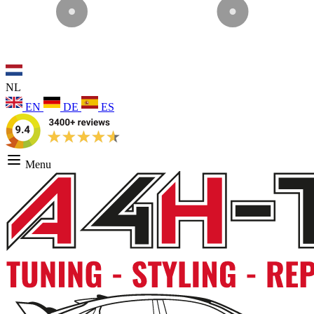
NL
EN
DE
ES
Menu