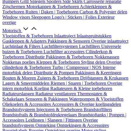
Bumpers
Grill
Spiegels
Spoilers
Side Skirts
Carrosserie reparatie
Zijschermen
Motorkappen & Toebehoren
Achterkleppen &
Toebehoren
Ruiten | Daken | Toebehoren
Carbon & Polyester delen
Window visors
Sleepogen
Logo's | Stickers | Folies
Exterieur
overige
Motorisch
Vloeistoffen & Toebehoren
Inlaattraject
Inlaatspruitstukken
Gaskleppen & Adapters
Pakkingen & Sensoren
Overige inlaattraject
Luchtinlaat & Filters
Luchtfiltersystemen
Luchtfilters
Universele
buizen & Toebehoren
Luchtfilter accessoires
Cilinderkop &
Toebehoren
Distributie
Pakkingen & Toebehoren
Nokkenassen
Nokkenas poelies
Kleppen & Toebehoren
Styling delen
Overige
cilinderkop & Toebehoren
Turbo | Compressor | NOS
Interne
motorblok delen
Distributie & Pompen
Pakkingen & Keerringen
Bouten & Moeren
Zuigers & Toebehoren
Drijfstangen & Krukassen
Lagers & Smeermiddelen
Riemen | Snaren | Toebehoren
Overige
intern motorblok
Koeling
Radiateuren & Kleine toebehoren
Radiateurslangen
Radiateur ventilatoren
Thermostaten &
Schakelaars
Sensoren & Pakkingen
Waterpompen & Vloeistoffen
Oliekoelers & Accessoires
Accessoires & Overige koelingsdelen
Brandstofsysteem
Injectoren & Toebehoren
Brandstoffilters
Brandstofrails & Brandstofdrukregelaars
Brandstoftanks | Pompen |
Accessoires
Leidingen | Slangen | Fittingen
Overige
brandstofsysteem
Ontsteking
Ontstekingen & Accessoires
Bougiekabels
Bougies
Ontsteking overige
Motor styling