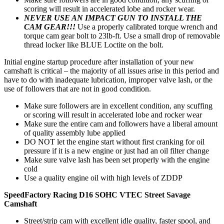
scoring will result in accelerated lobe and rocker wear.
NEVER USE AN IMPACT GUN TO INSTALL THE
CAM GEAR!!!
Use a properly calibrated torque wrench and
torque cam gear bolt to 23lb-ft. Use a small drop of removable
thread locker like BLUE Loctite on the bolt.
Initial engine startup procedure after installation of your new
camshaft is critical – the majority of all issues arise in this period and
have to do with inadequate lubrication, improper valve lash, or the
use of followers that are not in good condition.
Make sure followers are in excellent condition, any scuffing
or scoring will result in accelerated lobe and rocker wear
Make sure the entire cam and followers have a liberal amount
of quality assembly lube applied
DO NOT let the engine start without first cranking for oil
pressure if it is a new engine or just had an oil filter change
Make sure valve lash has been set properly with the engine
cold
Use a quality engine oil with high levels of ZDDP
SpeedFactory Racing
D16 SOHC VTEC
Street Savage
Camshaft
Street/strip cam with excellent idle quality, faster spool, and