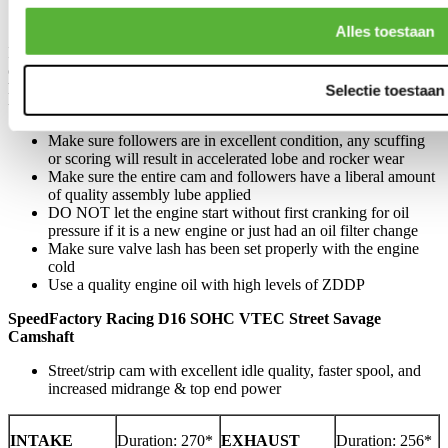
torque cam gear bolt to 23lb-ft. Use a small drop of removable
thread locker like BLUE Loctite on the bolt.
Alles toestaan
Initial engine startup procedure after installation of your new
camshaft is critical – the majority of all issues arise in this period and
have to do with inadequate lubrication, improper valve lash, or the
Selectie toestaan
use of followers that are not in good condition.
Make sure followers are in excellent condition, any scuffing
or scoring will result in accelerated lobe and rocker wear
Make sure the entire cam and followers have a liberal amount
of quality assembly lube applied
DO NOT let the engine start without first cranking for oil
pressure if it is a new engine or just had an oil filter change
Make sure valve lash has been set properly with the engine
cold
Use a quality engine oil with high levels of ZDDP
SpeedFactory Racing
D16 SOHC VTEC
Street Savage
Camshaft
Street/strip cam with excellent idle quality, faster spool, and
increased midrange & top end power
INTAKE
Duration: 270*
EXHAUST
Duration: 256*