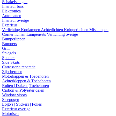
Schakelstangen
Interieur bars
Elektronica
Automatten
Interieur overige
Exterieur
Verlichting
Koplampen
Achterlichten
Knipperlichten
Mistlampen
Corner lichten
Lampensets
Verlichting overige
Bumperlippen
Bumpers
Grill
Spiegels
Spoilers
Side Skirts
Carrosserie reparatie
Zijschermen
Motorkappen & Toebehoren
Achterkleppen & Toebehoren
Ruiten | Daken | Toebehoren
Carbon & Polyester delen
Window visors
Sleepogen
Logo's | Stickers | Folies
Exterieur overige
Motorisch