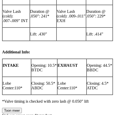
Valve Lash
Duration @
Valve Lash
Duration @
(cold):
.050”: 241*
(cold): .009-.011”
.050”: 229*
.007-.009” INT
EXH
Lift: .430”
Lift: .414”
Additional Info:
INTAKE
Opening: 10.5*
EXHAUST
Opening: 44.5*
BTDC
BBDC
Lobe
Closing: 50.5*
Lobe
Closing: 4.5*
Center:110*
ABDC
Center:110*
ATDC
*Valve timing is checked with zero lash @ 0.050” lift
Toon meer