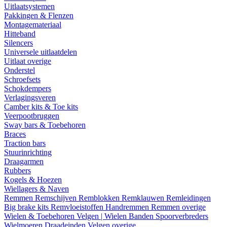
Uitlaatsystemen
Pakkingen & Flenzen
Montagemateriaal
Hitteband
Silencers
Universele uitlaatdelen
Uitlaat overige
Onderstel
Schroefsets
Schokdempers
Verlagingsveren
Camber kits & Toe kits
Veerpootbruggen
Sway bars & Toebehoren
Braces
Traction bars
Stuurinrichting
Draagarmen
Rubbers
Kogels & Hoezen
Wiellagers & Naven
Remmen
Remschijven
Remblokken
Remklauwen
Remleidingen
Big brake kits
Remvloeistoffen
Handremmen
Remmen overige
Wielen & Toebehoren
Velgen | Wielen
Banden
Spoorverbreders
Wielmoeren
Draadeinden
Velgen overige