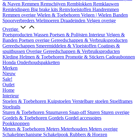
& Naven
Remmen
Remschijven
Remblokken
Remklauwen
Remleidingen
Big brake kits
Remvloeistoffen
Handremmen
Remmen overige
Wielen & Toebehoren
Velgen | Wielen
Banden
Spoorverbreders
Wielmoeren
Draadeinden
Velgen overige
Overige
Poetsproducten
Wassen
Poetsen & Polijsten
Interieur
Velgen &
Banden
Poetsen overige
Gereedschappen & Verbruiksproducten
Gereedschappen
Smeermiddelen & Vloeistoffen
Coatings &
spuitbussen
Overige Gereedschappen & Verbruiksproducten
Kleding
Helmen & Toebehoren
Promotie & Stickers
Cadeaubonnen
Honda Onderhoudspakketten
Merken
Nieuw
Sale!
Outlet
Home
Interieur
Stoelen & Toebehoren
Kuipstoelen
Verstelbare stoelen
Stoelframes
Stoelrails
Sturen & Toebehoren
Stuurnaven
Snap-off
Sturen
Sturen overige
Gordels & Toebehoren
Gordels
Gordel accessoires
Pookknoppen
Meters & Toebehoren
Meters
Meterhouders
Meters overige
Schakelmechanisme
Schakelpook
Rubbers & Hoezen