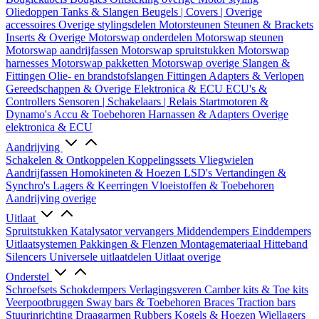
Oliedoppen
Tanks & Slangen
Beugels | Covers | Overige
accessoires
Overige stylingsdelen
Motorsteunen
Steunen & Brackets
Inserts & Overige
Motorswap onderdelen
Motorswap steunen
Motorswap aandrijfassen
Motorswap spruitstukken
Motorswap
harnesses
Motorswap pakketten
Motorswap overige
Slangen &
Fittingen
Olie- en brandstofslangen
Fittingen
Adapters & Verlopen
Gereedschappen & Overige
Elektronica & ECU
ECU's &
Controllers
Sensoren | Schakelaars | Relais
Startmotoren &
Dynamo's
Accu & Toebehoren
Harnassen & Adapters
Overige
elektronica & ECU
Aandrijving
Schakelen & Ontkoppelen
Koppelingssets
Vliegwielen
Aandrijfassen
Homokineten & Hoezen
LSD's
Vertandingen &
Synchro's
Lagers & Keerringen
Vloeistoffen & Toebehoren
Aandrijving overige
Uitlaat
Spruitstukken
Katalysator vervangers
Middendempers
Einddempers
Uitlaatsystemen
Pakkingen & Flenzen
Montagemateriaal
Hitteband
Silencers
Universele uitlaatdelen
Uitlaat overige
Onderstel
Schroefsets
Schokdempers
Verlagingsveren
Camber kits & Toe kits
Veerpootbruggen
Sway bars & Toebehoren
Braces
Traction bars
Stuurinrichting
Draagarmen
Rubbers
Kogels & Hoezen
Wiellagers