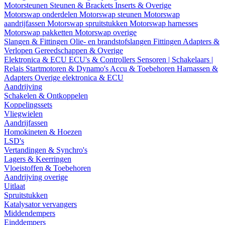
Motorsteunen
Steunen & Brackets
Inserts & Overige
Motorswap onderdelen
Motorswap steunen
Motorswap
aandrijfassen
Motorswap spruitstukken
Motorswap harnesses
Motorswap pakketten
Motorswap overige
Slangen & Fittingen
Olie- en brandstofslangen
Fittingen
Adapters &
Verlopen
Gereedschappen & Overige
Elektronica & ECU
ECU's & Controllers
Sensoren | Schakelaars |
Relais
Startmotoren & Dynamo's
Accu & Toebehoren
Harnassen &
Adapters
Overige elektronica & ECU
Aandrijving
Schakelen & Ontkoppelen
Koppelingssets
Vliegwielen
Aandrijfassen
Homokineten & Hoezen
LSD's
Vertandingen & Synchro's
Lagers & Keerringen
Vloeistoffen & Toebehoren
Aandrijving overige
Uitlaat
Spruitstukken
Katalysator vervangers
Middendempers
Einddempers