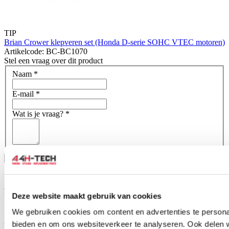
TIP
Brian Crower klepveren set (Honda D-serie SOHC VTEC motoren)
Artikelcode: BC-BC1070
Stel een vraag over dit product
Naam
*
E-mail
*
Wat is je vraag?
*
Bevestig
Dit formulier wordt beschermd door reCAPTCHA - het
Privacybeleid van Google
en
Servicevoorwaarden
zijn van
toepassing.
Deze website maakt gebruik van cookies
We gebruiken cookies om content en advertenties te personal
Schrijf je eigen review
Alleen geregistreerde gebruikers kunnen reviews schrijven.
Log in
bieden en om ons websiteverkeer te analyseren. Ook delen 