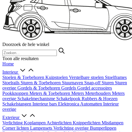
Doorzoek de hele winkel
Toon alle resultaten
Home
Interieur
Stoelen & Toebehoren
Kuipstoelen
Verstelbare stoelen
Stoelframes
Stoelrails
Sturen & Toebehoren
Stuurnaven
Snap-off
Sturen
Sturen
overige
Gordels & Toebehoren
Gordels
Gordel accessoires
Pookknoppen
Meters & Toebehoren
Meters
Meterhouders
Meters
overige
Schakelmechanisme
Schakelpook
Rubbers & Hoezen
Schakelstangen
Interieur bars
Elektronica
Automatten
Interieur
overige
Exterieur
Verlichting
Koplampen
Achterlichten
Knipperlichten
Mistlampen
Corner lichten
Lampensets
Verlichting overige
Bumperlippen