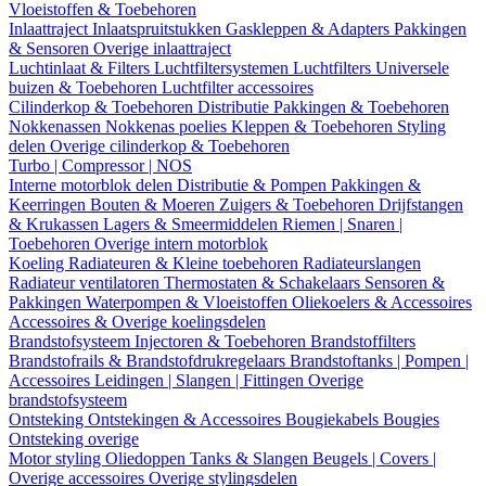
Vloeistoffen & Toebehoren
Inlaattraject
Inlaatspruitstukken
Gaskleppen & Adapters
Pakkingen
& Sensoren
Overige inlaattraject
Luchtinlaat & Filters
Luchtfiltersystemen
Luchtfilters
Universele
buizen & Toebehoren
Luchtfilter accessoires
Cilinderkop & Toebehoren
Distributie
Pakkingen & Toebehoren
Nokkenassen
Nokkenas poelies
Kleppen & Toebehoren
Styling
delen
Overige cilinderkop & Toebehoren
Turbo | Compressor | NOS
Interne motorblok delen
Distributie & Pompen
Pakkingen &
Keerringen
Bouten & Moeren
Zuigers & Toebehoren
Drijfstangen
& Krukassen
Lagers & Smeermiddelen
Riemen | Snaren |
Toebehoren
Overige intern motorblok
Koeling
Radiateuren & Kleine toebehoren
Radiateurslangen
Radiateur ventilatoren
Thermostaten & Schakelaars
Sensoren &
Pakkingen
Waterpompen & Vloeistoffen
Oliekoelers & Accessoires
Accessoires & Overige koelingsdelen
Brandstofsysteem
Injectoren & Toebehoren
Brandstoffilters
Brandstofrails & Brandstofdrukregelaars
Brandstoftanks | Pompen |
Accessoires
Leidingen | Slangen | Fittingen
Overige
brandstofsysteem
Ontsteking
Ontstekingen & Accessoires
Bougiekabels
Bougies
Ontsteking overige
Motor styling
Oliedoppen
Tanks & Slangen
Beugels | Covers |
Overige accessoires
Overige stylingsdelen