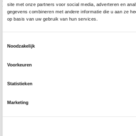
of
maak een account aan
.
site met onze partners voor social media, adverteren en an
Omschrijving
gegevens combineren met andere informatie die u aan ze hee
Product Notes:
op basis van uw gebruik van hun services.
SpeedFactory Racing camshafts are designed and
manufactured using new chill-cast blanks for superior wear
characteristics and to eliminate any possible issues with post
Toestemmingsselectie
heat treatments etc.
Noodzakelijk
Upgraded valve springs are required.
For optimal results camshaft must be degreed in with an
adjustable cam gear.
Voorkeuren
Special Note
: An adjustable cam gear is necessary to achieve
correct camshaft timing in a D16Y8 setup.
Dyno tuning to achieve optimal results with your setup is
highly recommended. Results will vary based on the quality
Statistieken
and combination of parts used and tuning.
Improperly installed camshafts can cause catastrophic
damage.
Marketing
High performance camshafts put greater stress on valvetrain
components which will cause higher wear rates.
Make sure followers are in good condition, any scuffing or
scoring will result in accelerated lobe and rocker wear.
NEVER USE AN IMPACT GUN TO INSTALL THE
CAM GEAR!!!
Use a properly calibrated torque wrench and