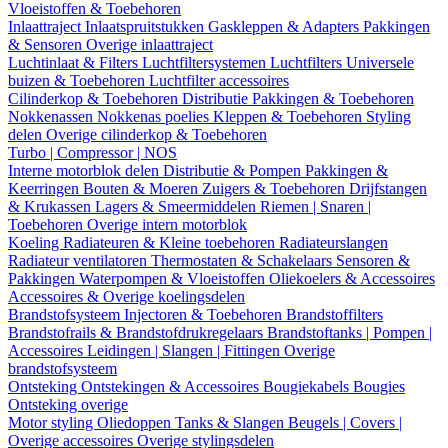
Vloeistoffen & Toebehoren
Inlaattraject
Inlaatspruitstukken
Gaskleppen & Adapters
Pakkingen
& Sensoren
Overige inlaattraject
Luchtinlaat & Filters
Luchtfiltersystemen
Luchtfilters
Universele
buizen & Toebehoren
Luchtfilter accessoires
Cilinderkop & Toebehoren
Distributie
Pakkingen & Toebehoren
Nokkenassen
Nokkenas poelies
Kleppen & Toebehoren
Styling
delen
Overige cilinderkop & Toebehoren
Turbo | Compressor | NOS
Interne motorblok delen
Distributie & Pompen
Pakkingen &
Keerringen
Bouten & Moeren
Zuigers & Toebehoren
Drijfstangen
& Krukassen
Lagers & Smeermiddelen
Riemen | Snaren |
Toebehoren
Overige intern motorblok
Koeling
Radiateuren & Kleine toebehoren
Radiateurslangen
Radiateur ventilatoren
Thermostaten & Schakelaars
Sensoren &
Pakkingen
Waterpompen & Vloeistoffen
Oliekoelers & Accessoires
Accessoires & Overige koelingsdelen
Brandstofsysteem
Injectoren & Toebehoren
Brandstoffilters
Brandstofrails & Brandstofdrukregelaars
Brandstoftanks | Pompen |
Accessoires
Leidingen | Slangen | Fittingen
Overige
brandstofsysteem
Ontsteking
Ontstekingen & Accessoires
Bougiekabels
Bougies
Ontsteking overige
Motor styling
Oliedoppen
Tanks & Slangen
Beugels | Covers |
Overige accessoires
Overige stylingsdelen