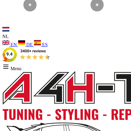
NL
EN
DE
ES
Menu