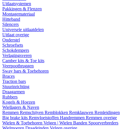
Uitlaatsystemen
Pakkingen & Flenzen
Montagemateriaal
Hitteband
Silencers
Universele uitlaatdelen
Uitlaat overige
Onderstel
Schroefsets
Schokdempers
Verlagingsveren
Camber kits & Toe kits
Veerpootbruggen
Sway bars & Toebehoren
Braces
Traction bars
Stuurinrichting
Draagarmen
Rubbers
Kogels & Hoezen
Wiellagers & Naven
Remmen
Remschijven
Remblokken
Remklauwen
Remleidingen
Big brake kits
Remvloeistoffen
Handremmen
Remmen overige
Wielen & Toebehoren
Velgen | Wielen
Banden
Spoorverbreders
Wielmoeren
Draadeinden
Velgen overige