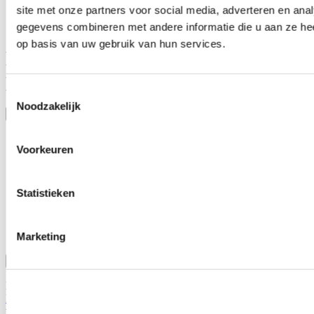
Specifications:
site met onze partners voor social media, adverteren en an
gegevens combineren met andere informatie die u aan ze hee
op basis van uw gebruik van hun services.
- Universally applicable
- Black leather
- Black spoke
- Diameter 350mm
Toestemmingsselectie
Noodzakelijk
Toon meer
Stel een vraag over dit product
Naam
*
Voorkeuren
E-mail
*
Statistieken
Wat is je vraag?
*
Marketing
Bevestig
Dit formulier wordt beschermd door reCAPTCHA - het
Privacybeleid van Google
en
Servicevoorwaarden
zijn van
toepassing.