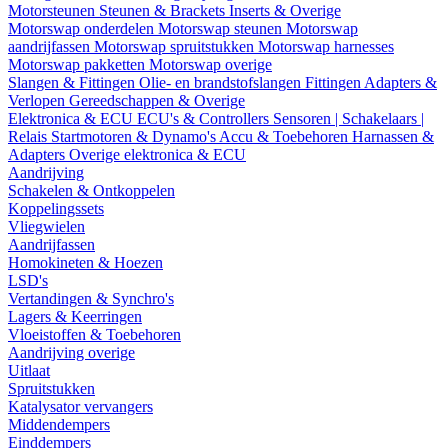
Motorsteunen
Steunen & Brackets
Inserts & Overige
Motorswap onderdelen
Motorswap steunen
Motorswap
aandrijfassen
Motorswap spruitstukken
Motorswap harnesses
Motorswap pakketten
Motorswap overige
Slangen & Fittingen
Olie- en brandstofslangen
Fittingen
Adapters &
Verlopen
Gereedschappen & Overige
Elektronica & ECU
ECU's & Controllers
Sensoren | Schakelaars |
Relais
Startmotoren & Dynamo's
Accu & Toebehoren
Harnassen &
Adapters
Overige elektronica & ECU
Aandrijving
Schakelen & Ontkoppelen
Koppelingssets
Vliegwielen
Aandrijfassen
Homokineten & Hoezen
LSD's
Vertandingen & Synchro's
Lagers & Keerringen
Vloeistoffen & Toebehoren
Aandrijving overige
Uitlaat
Spruitstukken
Katalysator vervangers
Middendempers
Einddempers