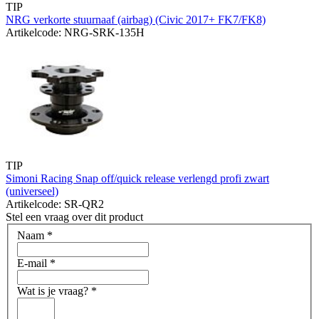
TIP
NRG verkorte stuurnaaf (airbag) (Civic 2017+ FK7/FK8)
Artikelcode: NRG-SRK-135H
TIP
Simoni Racing Snap off/quick release verlengd profi zwart
(universeel)
Artikelcode: SR-QR2
Stel een vraag over dit product
Naam
*
E-mail
*
Wat is je vraag?
*