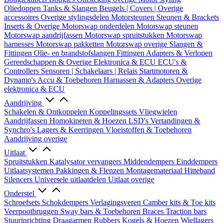
Oliedoppen
Tanks & Slangen
Beugels | Covers | Overige
accessoires
Overige stylingsdelen
Motorsteunen
Steunen & Brackets
Inserts & Overige
Motorswap onderdelen
Motorswap steunen
Motorswap aandrijfassen
Motorswap spruitstukken
Motorswap
harnesses
Motorswap pakketten
Motorswap overige
Slangen &
Fittingen
Olie- en brandstofslangen
Fittingen
Adapters & Verlopen
Gereedschappen & Overige
Elektronica & ECU
ECU's &
Controllers
Sensoren | Schakelaars | Relais
Startmotoren &
Dynamo's
Accu & Toebehoren
Harnassen & Adapters
Overige
elektronica & ECU
Aandrijving
Schakelen & Ontkoppelen
Koppelingssets
Vliegwielen
Aandrijfassen
Homokineten & Hoezen
LSD's
Vertandingen &
Synchro's
Lagers & Keerringen
Vloeistoffen & Toebehoren
Aandrijving overige
Uitlaat
Spruitstukken
Katalysator vervangers
Middendempers
Einddempers
Uitlaatsystemen
Pakkingen & Flenzen
Montagemateriaal
Hitteband
Silencers
Universele uitlaatdelen
Uitlaat overige
Onderstel
Schroefsets
Schokdempers
Verlagingsveren
Camber kits & Toe kits
Veerpootbruggen
Sway bars & Toebehoren
Braces
Traction bars
Stuurinrichting
Draagarmen
Rubbers
Kogels & Hoezen
Wiellagers