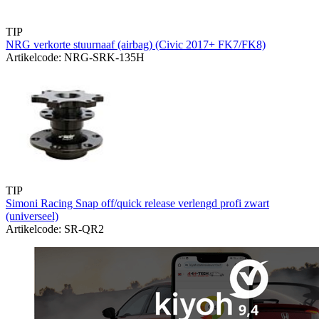
TIP
NRG verkorte stuurnaaf (airbag) (Civic 2017+ FK7/FK8)
Artikelcode: NRG-SRK-135H
TIP
Simoni Racing Snap off/quick release verlengd profi zwart
(universeel)
Artikelcode: SR-QR2