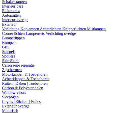
Schakelstangen
Interieur bars
Elektronica
Automatten
Interieur overige
Exterieur
Verlichting
Koplampen
Achterlichten
Knipperlichten
Mistlampen
Corner lichten
Lampensets
Verlichting overige
Bumperlippen
Bumpers
Grill
Spiegels
Spoilers
Side Skirts
Carrosserie reparatie
Zijschermen
Motorkappen & Toebehoren
Achterkleppen & Toebehoren
Ruiten | Daken | Toebehoren
Carbon & Polyester delen
Window visors
Sleepogen
Logo's | Stickers | Folies
Exterieur overige
Motorisch