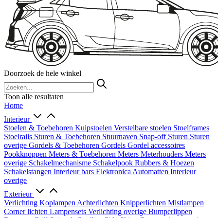
Doorzoek de hele winkel
Toon alle resultaten
Home
Interieur
Stoelen & Toebehoren
Kuipstoelen
Verstelbare stoelen
Stoelframes
Stoelrails
Sturen & Toebehoren
Stuurnaven
Snap-off
Sturen
Sturen
overige
Gordels & Toebehoren
Gordels
Gordel accessoires
Pookknoppen
Meters & Toebehoren
Meters
Meterhouders
Meters
overige
Schakelmechanisme
Schakelpook
Rubbers & Hoezen
Schakelstangen
Interieur bars
Elektronica
Automatten
Interieur
overige
Exterieur
Verlichting
Koplampen
Achterlichten
Knipperlichten
Mistlampen
Corner lichten
Lampensets
Verlichting overige
Bumperlippen