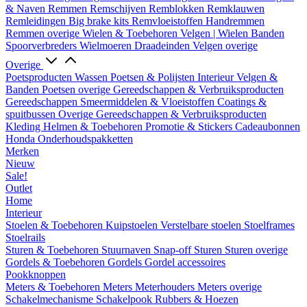
& Naven
Remmen
Remschijven
Remblokken
Remklauwen
Remleidingen
Big brake kits
Remvloeistoffen
Handremmen
Remmen overige
Wielen & Toebehoren
Velgen | Wielen
Banden
Spoorverbreders
Wielmoeren
Draadeinden
Velgen overige
Overige
Poetsproducten
Wassen
Poetsen & Polijsten
Interieur
Velgen &
Banden
Poetsen overige
Gereedschappen & Verbruiksproducten
Gereedschappen
Smeermiddelen & Vloeistoffen
Coatings &
spuitbussen
Overige Gereedschappen & Verbruiksproducten
Kleding
Helmen & Toebehoren
Promotie & Stickers
Cadeaubonnen
Honda Onderhoudspakketten
Merken
Nieuw
Sale!
Outlet
Home
Interieur
Stoelen & Toebehoren
Kuipstoelen
Verstelbare stoelen
Stoelframes
Stoelrails
Sturen & Toebehoren
Stuurnaven
Snap-off
Sturen
Sturen overige
Gordels & Toebehoren
Gordels
Gordel accessoires
Pookknoppen
Meters & Toebehoren
Meters
Meterhouders
Meters overige
Schakelmechanisme
Schakelpook
Rubbers & Hoezen