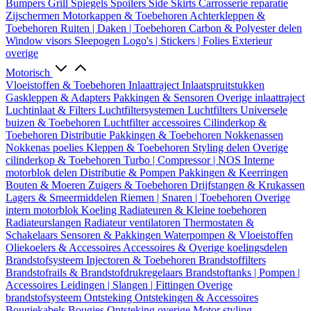
Bumpers
Grill
Spiegels
Spoilers
Side Skirts
Carrosserie reparatie
Zijschermen
Motorkappen & Toebehoren
Achterkleppen &
Toebehoren
Ruiten | Daken | Toebehoren
Carbon & Polyester delen
Window visors
Sleepogen
Logo's | Stickers | Folies
Exterieur
overige
Motorisch
Vloeistoffen & Toebehoren
Inlaattraject
Inlaatspruitstukken
Gaskleppen & Adapters
Pakkingen & Sensoren
Overige inlaattraject
Luchtinlaat & Filters
Luchtfiltersystemen
Luchtfilters
Universele
buizen & Toebehoren
Luchtfilter accessoires
Cilinderkop &
Toebehoren
Distributie
Pakkingen & Toebehoren
Nokkenassen
Nokkenas poelies
Kleppen & Toebehoren
Styling delen
Overige
cilinderkop & Toebehoren
Turbo | Compressor | NOS
Interne
motorblok delen
Distributie & Pompen
Pakkingen & Keerringen
Bouten & Moeren
Zuigers & Toebehoren
Drijfstangen & Krukassen
Lagers & Smeermiddelen
Riemen | Snaren | Toebehoren
Overige
intern motorblok
Koeling
Radiateuren & Kleine toebehoren
Radiateurslangen
Radiateur ventilatoren
Thermostaten &
Schakelaars
Sensoren & Pakkingen
Waterpompen & Vloeistoffen
Oliekoelers & Accessoires
Accessoires & Overige koelingsdelen
Brandstofsysteem
Injectoren & Toebehoren
Brandstoffilters
Brandstofrails & Brandstofdrukregelaars
Brandstoftanks | Pompen |
Accessoires
Leidingen | Slangen | Fittingen
Overige
brandstofsysteem
Ontsteking
Ontstekingen & Accessoires
Bougiekabels
Bougies
Ontsteking overige
Motor styling