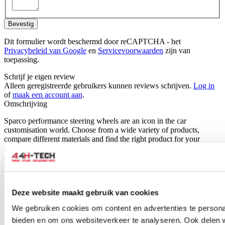
Bevestig
Dit formulier wordt beschermd door reCAPTCHA - het
Privacybeleid van Google
en
Servicevoorwaarden
zijn van
toepassing.
Schrijf je eigen review
Alleen geregistreerde gebruikers kunnen reviews schrijven.
Log in
of
maak een account aan
.
Omschrijving
Sparco performance steering wheels are an icon in the car
customisation world. Choose from a wide variety of products,
compare different materials and find the right product for your
driving style. This steering wheel is universally applicable but
should always be installed with a car model specific steering wheel
hub/boss. These are available seperately for a wide range of cars
(see for example the related products). This sport steering wheel is
ideal for the motor sport and autocross but it also provides a sporty
Deze website maakt gebruik van cookies
look.
We gebruiken cookies om content en advertenties te personal
bieden en om ons websiteverkeer te analyseren. Ook delen 