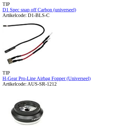
TIP
D1 Spec snap off Carbon (universeel)
Artikelcode: D1-BLS-C
TIP
H-Gear Pro-Line Airbag Fopper (Universeel)
Artikelcode: AUS-SR-1212