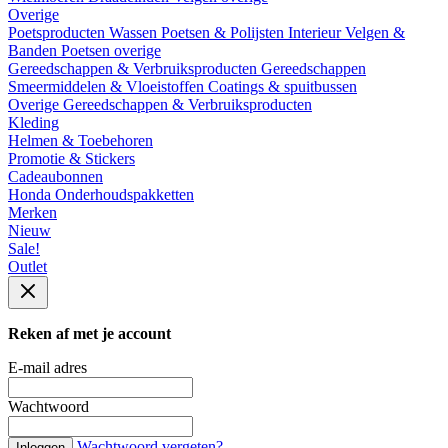
Overige
Poetsproducten
Wassen
Poetsen & Polijsten
Interieur
Velgen &
Banden
Poetsen overige
Gereedschappen & Verbruiksproducten
Gereedschappen
Smeermiddelen & Vloeistoffen
Coatings & spuitbussen
Overige Gereedschappen & Verbruiksproducten
Kleding
Helmen & Toebehoren
Promotie & Stickers
Cadeaubonnen
Honda Onderhoudspakketten
Merken
Nieuw
Sale!
Outlet
Reken af met je account
E-mail adres
Wachtwoord
Wachtwoord vergeten?
Inloggen