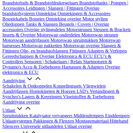
Brandstofrails & Brandstofdrukregelaars
Brandstoftanks | Pompen |
Accessoires
Leidingen | Slangen | Fittingen
Overige
brandstofsysteem
Ontsteking
Ontstekingen & Accessoires
Bougiekabels
Bougies
Ontsteking overige
Motor styling
Oliedoppen
Tanks & Slangen
Beugels | Covers | Overige
accessoires
Overige stylingsdelen
Motorsteunen
Steunen & Brackets
Inserts & Overige
Motorswap onderdelen
Motorswap steunen
Motorswap aandrijfassen
Motorswap spruitstukken
Motorswap
harnesses
Motorswap pakketten
Motorswap overige
Slangen &
Fittingen
Olie- en brandstofslangen
Fittingen
Adapters & Verlopen
Gereedschappen & Overige
Elektronica & ECU
ECU's &
Controllers
Sensoren | Schakelaars | Relais
Startmotoren &
Dynamo's
Accu & Toebehoren
Harnassen & Adapters
Overige
elektronica & ECU
Aandrijving
Schakelen & Ontkoppelen
Koppelingssets
Vliegwielen
Aandrijfassen
Homokineten & Hoezen
LSD's
Vertandingen &
Synchro's
Lagers & Keerringen
Vloeistoffen & Toebehoren
Aandrijving overige
Uitlaat
Spruitstukken
Katalysator vervangers
Middendempers
Einddempers
Uitlaatsystemen
Pakkingen & Flenzen
Montagemateriaal
Hitteband
Silencers
Universele uitlaatdelen
Uitlaat overige