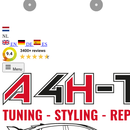
NL
EN
DE
ES
Menu