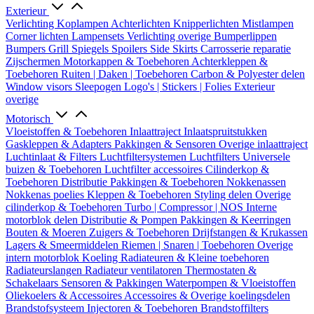
Exterieur
Verlichting
Koplampen
Achterlichten
Knipperlichten
Mistlampen
Corner lichten
Lampensets
Verlichting overige
Bumperlippen
Bumpers
Grill
Spiegels
Spoilers
Side Skirts
Carrosserie reparatie
Zijschermen
Motorkappen & Toebehoren
Achterkleppen &
Toebehoren
Ruiten | Daken | Toebehoren
Carbon & Polyester delen
Window visors
Sleepogen
Logo's | Stickers | Folies
Exterieur
overige
Motorisch
Vloeistoffen & Toebehoren
Inlaattraject
Inlaatspruitstukken
Gaskleppen & Adapters
Pakkingen & Sensoren
Overige inlaattraject
Luchtinlaat & Filters
Luchtfiltersystemen
Luchtfilters
Universele
buizen & Toebehoren
Luchtfilter accessoires
Cilinderkop &
Toebehoren
Distributie
Pakkingen & Toebehoren
Nokkenassen
Nokkenas poelies
Kleppen & Toebehoren
Styling delen
Overige
cilinderkop & Toebehoren
Turbo | Compressor | NOS
Interne
motorblok delen
Distributie & Pompen
Pakkingen & Keerringen
Bouten & Moeren
Zuigers & Toebehoren
Drijfstangen & Krukassen
Lagers & Smeermiddelen
Riemen | Snaren | Toebehoren
Overige
intern motorblok
Koeling
Radiateuren & Kleine toebehoren
Radiateurslangen
Radiateur ventilatoren
Thermostaten &
Schakelaars
Sensoren & Pakkingen
Waterpompen & Vloeistoffen
Oliekoelers & Accessoires
Accessoires & Overige koelingsdelen
Brandstofsysteem
Injectoren & Toebehoren
Brandstoffilters