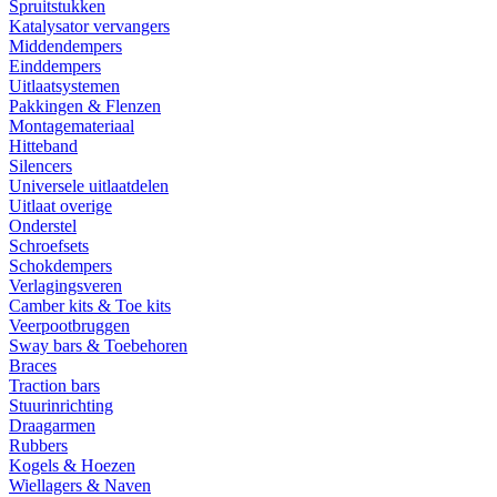
Spruitstukken
Katalysator vervangers
Middendempers
Einddempers
Uitlaatsystemen
Pakkingen & Flenzen
Montagemateriaal
Hitteband
Silencers
Universele uitlaatdelen
Uitlaat overige
Onderstel
Schroefsets
Schokdempers
Verlagingsveren
Camber kits & Toe kits
Veerpootbruggen
Sway bars & Toebehoren
Braces
Traction bars
Stuurinrichting
Draagarmen
Rubbers
Kogels & Hoezen
Wiellagers & Naven