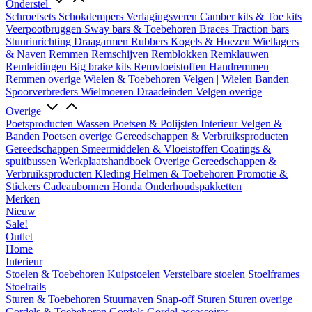
Onderstel
Schroefsets
Schokdempers
Verlagingsveren
Camber kits & Toe kits
Veerpootbruggen
Sway bars & Toebehoren
Braces
Traction bars
Stuurinrichting
Draagarmen
Rubbers
Kogels & Hoezen
Wiellagers
& Naven
Remmen
Remschijven
Remblokken
Remklauwen
Remleidingen
Big brake kits
Remvloeistoffen
Handremmen
Remmen overige
Wielen & Toebehoren
Velgen | Wielen
Banden
Spoorverbreders
Wielmoeren
Draadeinden
Velgen overige
Overige
Poetsproducten
Wassen
Poetsen & Polijsten
Interieur
Velgen &
Banden
Poetsen overige
Gereedschappen & Verbruiksproducten
Gereedschappen
Smeermiddelen & Vloeistoffen
Coatings &
spuitbussen
Werkplaatshandboek
Overige Gereedschappen &
Verbruiksproducten
Kleding
Helmen & Toebehoren
Promotie &
Stickers
Cadeaubonnen
Honda Onderhoudspakketten
Merken
Nieuw
Sale!
Outlet
Home
Interieur
Stoelen & Toebehoren
Kuipstoelen
Verstelbare stoelen
Stoelframes
Stoelrails
Sturen & Toebehoren
Stuurnaven
Snap-off
Sturen
Sturen overige
Gordels & Toebehoren
Gordels
Gordel accessoires