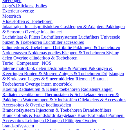
Sleepogen
Logo's | Stickers | Folies
Exterieur overige
Motorisch
Vloeistoffen & Toebehoren
Inlaattraject
Inlaatspruitstukken
Gaskleppen & Adapters
Pakkingen
& Sensoren
Overige inlaattraject
Luchtinlaat & Filters
Luchtfiltersystemen
Luchtfilters
Universele
buizen & Toebehoren
Luchtfilter accessoires
Cilinderkop & Toebehoren
Distributie
Pakkingen & Toebehoren
Nokkenassen
Nokkenas poelies
Kleppen & Toebehoren
Styling
delen
Overige cilinderkop & Toebehoren
Turbo | Compressor | NOS
Interne motorblok delen
Distributie & Pompen
Pakkingen &
Keerringen
Bouten & Moeren
Zuigers & Toebehoren
Drijfstangen
& Krukassen
Lagers & Smeermiddelen
Riemen | Snaren |
Toebehoren
Overige intern motorblok
Koeling
Radiateuren & Kleine toebehoren
Radiateurslangen
Radiateur ventilatoren
Thermostaten & Schakelaars
Sensoren &
Pakkingen
Waterpompen & Vloeistoffen
Oliekoelers & Accessoires
Accessoires & Overige koelingsdelen
Brandstofsysteem
Injectoren & Toebehoren
Brandstoffilters
Brandstofrails & Brandstofdrukregelaars
Brandstoftanks | Pompen |
Accessoires
Leidingen | Slangen | Fittingen
Overige
brandstofsysteem