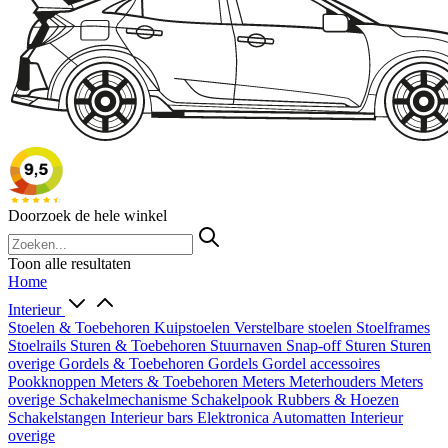
Doorzoek de hele winkel
Toon alle resultaten
Home
Interieur
Stoelen & Toebehoren
Kuipstoelen
Verstelbare stoelen
Stoelframes
Stoelrails
Sturen & Toebehoren
Stuurnaven
Snap-off
Sturen
Sturen
overige
Gordels & Toebehoren
Gordels
Gordel accessoires
Pookknoppen
Meters & Toebehoren
Meters
Meterhouders
Meters
overige
Schakelmechanisme
Schakelpook
Rubbers & Hoezen
Schakelstangen
Interieur bars
Elektronica
Automatten
Interieur
overige