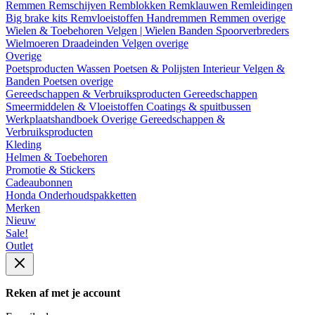
Remmen
Remschijven
Remblokken
Remklauwen
Remleidingen
Big brake kits
Remvloeistoffen
Handremmen
Remmen overige
Wielen & Toebehoren
Velgen | Wielen
Banden
Spoorverbreders
Wielmoeren
Draadeinden
Velgen overige
Overige
Poetsproducten
Wassen
Poetsen & Polijsten
Interieur
Velgen &
Banden
Poetsen overige
Gereedschappen & Verbruiksproducten
Gereedschappen
Smeermiddelen & Vloeistoffen
Coatings & spuitbussen
Werkplaatshandboek
Overige Gereedschappen &
Verbruiksproducten
Kleding
Helmen & Toebehoren
Promotie & Stickers
Cadeaubonnen
Honda Onderhoudspakketten
Merken
Nieuw
Sale!
Outlet
Reken af met je account