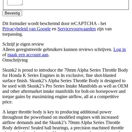
Bevestig
Dit formulier wordt beschermd door reCAPTCHA - het
Privacybeleid van Google
en
Servicevoorwaarden
zijn van
toepassing.
Schrijf je eigen review
Alleen geregistreerde gebruikers kunnen reviews schrijven.
Log in
of
maak een account aan
.
Omschrijving
Skunk2 is proud to introduce the 70mm Alpha Series Throttle Body
for Honda K Series Engines in its exclusive, fine shot-blasted
surface finish. Skunk2’s Alpha Series Throttle Body is designed to
be used with Skunk2’s Pro Series Intake Manifolds as well as OEM
and other aftermarket intake manifolds for bolt-on horsepower and
torque gains by maximizing engine airflow, all at a competitive
price.
A larger throttle body is key to producing additional power
throughout the powerband on modified engines with increased
airflow demands and the Skunk2’s 70mm Alpha Series Throttle
Body delivers! Sealed ball bearings, a precision machined throttle