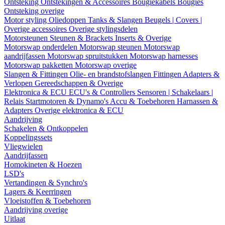
Ontsteking
Ontstekingen & Accessoires
Bougiekabels
Bougies
Ontsteking overige
Motor styling
Oliedoppen
Tanks & Slangen
Beugels | Covers |
Overige accessoires
Overige stylingsdelen
Motorsteunen
Steunen & Brackets
Inserts & Overige
Motorswap onderdelen
Motorswap steunen
Motorswap
aandrijfassen
Motorswap spruitstukken
Motorswap harnesses
Motorswap pakketten
Motorswap overige
Slangen & Fittingen
Olie- en brandstofslangen
Fittingen
Adapters &
Verlopen
Gereedschappen & Overige
Elektronica & ECU
ECU's & Controllers
Sensoren | Schakelaars |
Relais
Startmotoren & Dynamo's
Accu & Toebehoren
Harnassen &
Adapters
Overige elektronica & ECU
Aandrijving
Schakelen & Ontkoppelen
Koppelingssets
Vliegwielen
Aandrijfassen
Homokineten & Hoezen
LSD's
Vertandingen & Synchro's
Lagers & Keerringen
Vloeistoffen & Toebehoren
Aandrijving overige
Uitlaat