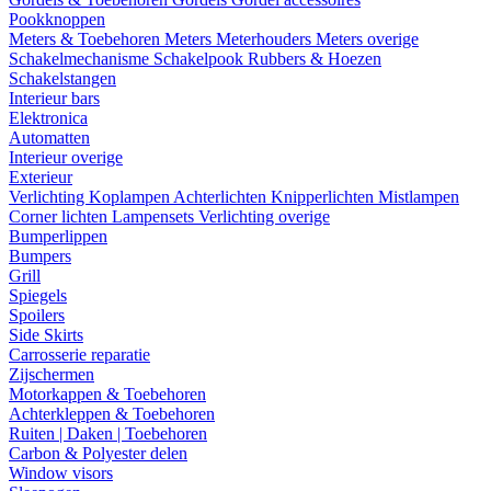
Pookknoppen
Meters & Toebehoren
Meters
Meterhouders
Meters overige
Schakelmechanisme
Schakelpook
Rubbers & Hoezen
Schakelstangen
Interieur bars
Elektronica
Automatten
Interieur overige
Exterieur
Verlichting
Koplampen
Achterlichten
Knipperlichten
Mistlampen
Corner lichten
Lampensets
Verlichting overige
Bumperlippen
Bumpers
Grill
Spiegels
Spoilers
Side Skirts
Carrosserie reparatie
Zijschermen
Motorkappen & Toebehoren
Achterkleppen & Toebehoren
Ruiten | Daken | Toebehoren
Carbon & Polyester delen
Window visors