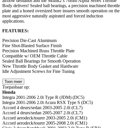
airflow demands and the Skunk2’s 70mm Alpha Series Throttle
Body delivers! Sealed ball bearings, a precision machined throttle
plate and a honed oversized bore insures smooth operation on the
most aggressive naturally aspirated and forced induction
applications.
FEATURES:
Precision Die-Cast Aluminum
Fine Shot-Blasted Surface Finish
Precision Machined Brass Throttle Plate
Compatible w/ OEM Throttle Cable
Sealed Ball Bearings for Smooth Operation
New Throttle Body Gasket and Hardware
Idle Adjustment Screws for Fine Tuning
Toon meer
Toepasbaar op:
Honda
Integra 2001-2006 2.0i Type R (JDM) (DC5)
Integra 2001-2006 2.0i Acura RSX Type S (DC5)
Accord 4 deurs/sedan 2003-2005 2.0i (CL7)
Accord 4 deurs/sedan 2005-2007 2.0i (CL7)
Accord aerodeck/tourer 2003-2005 2.0i (CM1)
Accord aerodeck/tourer 2005-2008 2.0i (CM1)