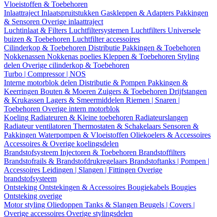
Vloeistoffen & Toebehoren
Inlaattraject
Inlaatspruitstukken
Gaskleppen & Adapters
Pakkingen
& Sensoren
Overige inlaattraject
Luchtinlaat & Filters
Luchtfiltersystemen
Luchtfilters
Universele
buizen & Toebehoren
Luchtfilter accessoires
Cilinderkop & Toebehoren
Distributie
Pakkingen & Toebehoren
Nokkenassen
Nokkenas poelies
Kleppen & Toebehoren
Styling
delen
Overige cilinderkop & Toebehoren
Turbo | Compressor | NOS
Interne motorblok delen
Distributie & Pompen
Pakkingen &
Keerringen
Bouten & Moeren
Zuigers & Toebehoren
Drijfstangen
& Krukassen
Lagers & Smeermiddelen
Riemen | Snaren |
Toebehoren
Overige intern motorblok
Koeling
Radiateuren & Kleine toebehoren
Radiateurslangen
Radiateur ventilatoren
Thermostaten & Schakelaars
Sensoren &
Pakkingen
Waterpompen & Vloeistoffen
Oliekoelers & Accessoires
Accessoires & Overige koelingsdelen
Brandstofsysteem
Injectoren & Toebehoren
Brandstoffilters
Brandstofrails & Brandstofdrukregelaars
Brandstoftanks | Pompen |
Accessoires
Leidingen | Slangen | Fittingen
Overige
brandstofsysteem
Ontsteking
Ontstekingen & Accessoires
Bougiekabels
Bougies
Ontsteking overige
Motor styling
Oliedoppen
Tanks & Slangen
Beugels | Covers |
Overige accessoires
Overige stylingsdelen