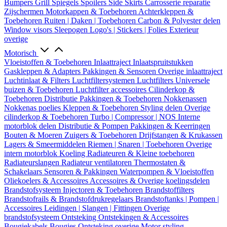
Bumpers
Grill
Spiegels
Spoilers
Side Skirts
Carrosserie reparatie
Zijschermen
Motorkappen & Toebehoren
Achterkleppen &
Toebehoren
Ruiten | Daken | Toebehoren
Carbon & Polyester delen
Window visors
Sleepogen
Logo's | Stickers | Folies
Exterieur
overige
Motorisch
Vloeistoffen & Toebehoren
Inlaattraject
Inlaatspruitstukken
Gaskleppen & Adapters
Pakkingen & Sensoren
Overige inlaattraject
Luchtinlaat & Filters
Luchtfiltersystemen
Luchtfilters
Universele
buizen & Toebehoren
Luchtfilter accessoires
Cilinderkop &
Toebehoren
Distributie
Pakkingen & Toebehoren
Nokkenassen
Nokkenas poelies
Kleppen & Toebehoren
Styling delen
Overige
cilinderkop & Toebehoren
Turbo | Compressor | NOS
Interne
motorblok delen
Distributie & Pompen
Pakkingen & Keerringen
Bouten & Moeren
Zuigers & Toebehoren
Drijfstangen & Krukassen
Lagers & Smeermiddelen
Riemen | Snaren | Toebehoren
Overige
intern motorblok
Koeling
Radiateuren & Kleine toebehoren
Radiateurslangen
Radiateur ventilatoren
Thermostaten &
Schakelaars
Sensoren & Pakkingen
Waterpompen & Vloeistoffen
Oliekoelers & Accessoires
Accessoires & Overige koelingsdelen
Brandstofsysteem
Injectoren & Toebehoren
Brandstoffilters
Brandstofrails & Brandstofdrukregelaars
Brandstoftanks | Pompen |
Accessoires
Leidingen | Slangen | Fittingen
Overige
brandstofsysteem
Ontsteking
Ontstekingen & Accessoires
Bougiekabels
Bougies
Ontsteking overige
Motor styling