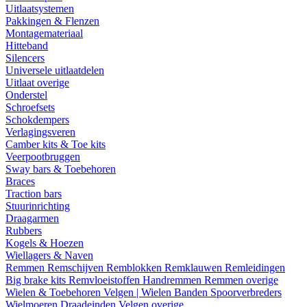
Uitlaatsystemen
Pakkingen & Flenzen
Montagemateriaal
Hitteband
Silencers
Universele uitlaatdelen
Uitlaat overige
Onderstel
Schroefsets
Schokdempers
Verlagingsveren
Camber kits & Toe kits
Veerpootbruggen
Sway bars & Toebehoren
Braces
Traction bars
Stuurinrichting
Draagarmen
Rubbers
Kogels & Hoezen
Wiellagers & Naven
Remmen
Remschijven
Remblokken
Remklauwen
Remleidingen
Big brake kits
Remvloeistoffen
Handremmen
Remmen overige
Wielen & Toebehoren
Velgen | Wielen
Banden
Spoorverbreders
Wielmoeren
Draadeinden
Velgen overige