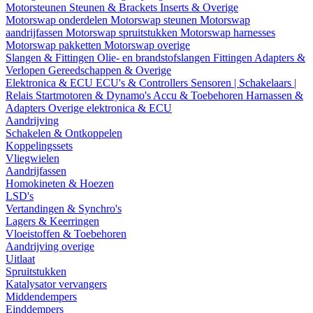
Motorsteunen
Steunen & Brackets
Inserts & Overige
Motorswap onderdelen
Motorswap steunen
Motorswap
aandrijfassen
Motorswap spruitstukken
Motorswap harnesses
Motorswap pakketten
Motorswap overige
Slangen & Fittingen
Olie- en brandstofslangen
Fittingen
Adapters &
Verlopen
Gereedschappen & Overige
Elektronica & ECU
ECU's & Controllers
Sensoren | Schakelaars |
Relais
Startmotoren & Dynamo's
Accu & Toebehoren
Harnassen &
Adapters
Overige elektronica & ECU
Aandrijving
Schakelen & Ontkoppelen
Koppelingssets
Vliegwielen
Aandrijfassen
Homokineten & Hoezen
LSD's
Vertandingen & Synchro's
Lagers & Keerringen
Vloeistoffen & Toebehoren
Aandrijving overige
Uitlaat
Spruitstukken
Katalysator vervangers
Middendempers
Einddempers