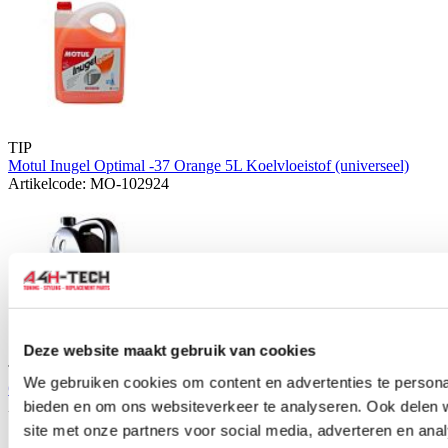
TIP
Motul Inugel Optimal -37 Orange 5L Koelvloeistof (universeel)
Artikelcode: MO-102924
Deze website maakt gebruik van cookies
TIP
We gebruiken cookies om content en advertenties te personal
OEM Honda Type 2 50/50 Koelvloeistof 5 liter (universeel)
bieden en om ons websiteverkeer te analyseren. Ook delen 
Artikelcode: 08CLA-G02-6L0-0.25
site met onze partners voor social media, adverteren en an