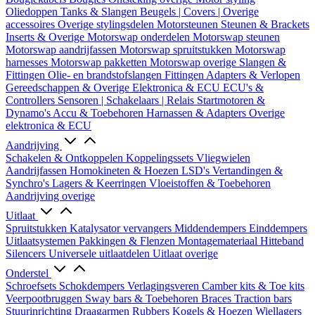
Oliedoppen
Tanks & Slangen
Beugels | Covers | Overige
accessoires
Overige stylingsdelen
Motorsteunen
Steunen & Brackets
Inserts & Overige
Motorswap onderdelen
Motorswap steunen
Motorswap aandrijfassen
Motorswap spruitstukken
Motorswap
harnesses
Motorswap pakketten
Motorswap overige
Slangen &
Fittingen
Olie- en brandstofslangen
Fittingen
Adapters & Verlopen
Gereedschappen & Overige
Elektronica & ECU
ECU's &
Controllers
Sensoren | Schakelaars | Relais
Startmotoren &
Dynamo's
Accu & Toebehoren
Harnassen & Adapters
Overige
elektronica & ECU
Aandrijving
Schakelen & Ontkoppelen
Koppelingssets
Vliegwielen
Aandrijfassen
Homokineten & Hoezen
LSD's
Vertandingen &
Synchro's
Lagers & Keerringen
Vloeistoffen & Toebehoren
Aandrijving overige
Uitlaat
Spruitstukken
Katalysator vervangers
Middendempers
Einddempers
Uitlaatsystemen
Pakkingen & Flenzen
Montagemateriaal
Hitteband
Silencers
Universele uitlaatdelen
Uitlaat overige
Onderstel
Schroefsets
Schokdempers
Verlagingsveren
Camber kits & Toe kits
Veerpootbruggen
Sway bars & Toebehoren
Braces
Traction bars
Stuurinrichting
Draagarmen
Rubbers
Kogels & Hoezen
Wiellagers