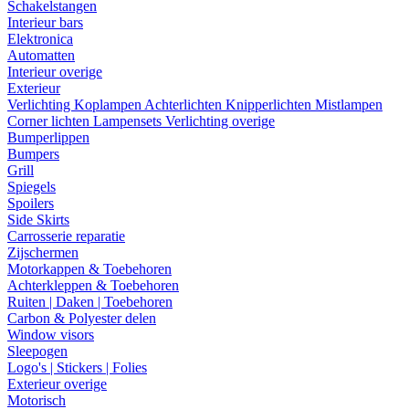
Schakelstangen
Interieur bars
Elektronica
Automatten
Interieur overige
Exterieur
Verlichting
Koplampen
Achterlichten
Knipperlichten
Mistlampen
Corner lichten
Lampensets
Verlichting overige
Bumperlippen
Bumpers
Grill
Spiegels
Spoilers
Side Skirts
Carrosserie reparatie
Zijschermen
Motorkappen & Toebehoren
Achterkleppen & Toebehoren
Ruiten | Daken | Toebehoren
Carbon & Polyester delen
Window visors
Sleepogen
Logo's | Stickers | Folies
Exterieur overige
Motorisch