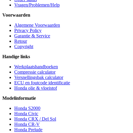
Vragen/Problemen/Help
Voorwaarden
Algemene Voorwaarden
Privacy Policy
Garantie & Service
Retour
Copyright
Handige links
Werkplaatshandboeken
Compressie calculator
Versnellingsbak calculator
ECU en foutcode identificatie
Honda olie & vloeistof
Modelinformatie
Honda S2000
Honda Civic
Honda CRX / Del Sol
Honda CR-V
Honda Prelude