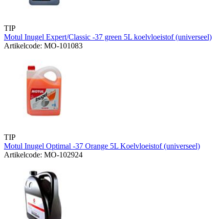
TIP
Motul Inugel Expert/Classic -37 green 5L koelvloeistof (universeel)
Artikelcode: MO-101083
TIP
Motul Inugel Optimal -37 Orange 5L Koelvloeistof (universeel)
Artikelcode: MO-102924