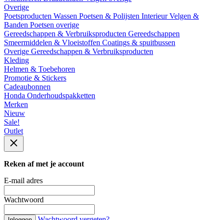
Overige
Poetsproducten
Wassen
Poetsen & Polijsten
Interieur
Velgen &
Banden
Poetsen overige
Gereedschappen & Verbruiksproducten
Gereedschappen
Smeermiddelen & Vloeistoffen
Coatings & spuitbussen
Overige Gereedschappen & Verbruiksproducten
Kleding
Helmen & Toebehoren
Promotie & Stickers
Cadeaubonnen
Honda Onderhoudspakketten
Merken
Nieuw
Sale!
Outlet
Reken af met je account
E-mail adres
Wachtwoord
Wachtwoord vergeten?
Inloggen