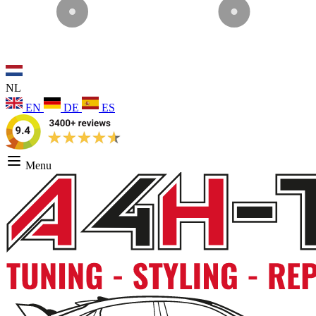
NL
EN
DE
ES
Menu