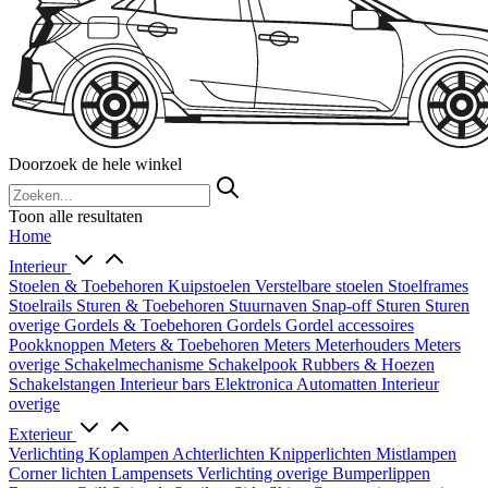
Doorzoek de hele winkel
Toon alle resultaten
Home
Interieur
Stoelen & Toebehoren
Kuipstoelen
Verstelbare stoelen
Stoelframes
Stoelrails
Sturen & Toebehoren
Stuurnaven
Snap-off
Sturen
Sturen
overige
Gordels & Toebehoren
Gordels
Gordel accessoires
Pookknoppen
Meters & Toebehoren
Meters
Meterhouders
Meters
overige
Schakelmechanisme
Schakelpook
Rubbers & Hoezen
Schakelstangen
Interieur bars
Elektronica
Automatten
Interieur
overige
Exterieur
Verlichting
Koplampen
Achterlichten
Knipperlichten
Mistlampen
Corner lichten
Lampensets
Verlichting overige
Bumperlippen