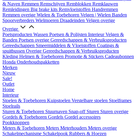
& Naven
Remmen
Remschijven
Remblokken
Remklauwen
Remleidingen
Big brake kits
Remvloeistoffen
Handremmen
Remmen overige
Wielen & Toebehoren
Velgen | Wielen
Banden
Spoorverbreders
Wielmoeren
Draadeinden
Velgen overige
Overige
Poetsproducten
Wassen
Poetsen & Polijsten
Interieur
Velgen &
Banden
Poetsen overige
Gereedschappen & Verbruiksproducten
Gereedschappen
Smeermiddelen & Vloeistoffen
Coatings &
spuitbussen
Overige Gereedschappen & Verbruiksproducten
Kleding
Helmen & Toebehoren
Promotie & Stickers
Cadeaubonnen
Honda Onderhoudspakketten
Merken
Nieuw
Sale!
Outlet
Home
Interieur
Stoelen & Toebehoren
Kuipstoelen
Verstelbare stoelen
Stoelframes
Stoelrails
Sturen & Toebehoren
Stuurnaven
Snap-off
Sturen
Sturen overige
Gordels & Toebehoren
Gordels
Gordel accessoires
Pookknoppen
Meters & Toebehoren
Meters
Meterhouders
Meters overige
Schakelmechanisme
Schakelpook
Rubbers & Hoezen