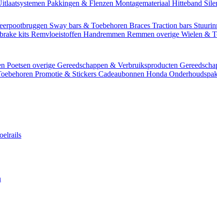
itlaatsystemen
Pakkingen & Flenzen
Montagemateriaal
Hitteband
Sil
eerpootbruggen
Sway bars & Toebehoren
Braces
Traction bars
Stuurin
brake kits
Remvloeistoffen
Handremmen
Remmen overige
Wielen & 
en
Poetsen overige
Gereedschappen & Verbruiksproducten
Gereedsch
Toebehoren
Promotie & Stickers
Cadeaubonnen
Honda Onderhoudspak
oelrails
n