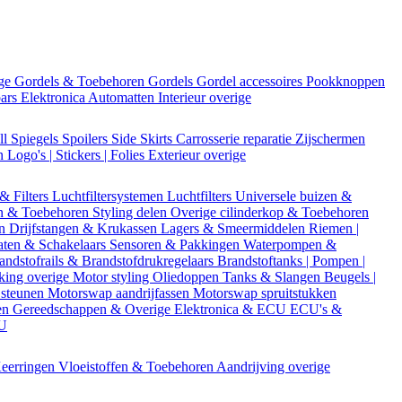
ige
Gordels & Toebehoren
Gordels
Gordel accessoires
Pookknoppen
bars
Elektronica
Automatten
Interieur overige
ll
Spiegels
Spoilers
Side Skirts
Carrosserie reparatie
Zijschermen
en
Logo's | Stickers | Folies
Exterieur overige
 & Filters
Luchtfiltersystemen
Luchtfilters
Universele buizen &
n & Toebehoren
Styling delen
Overige cilinderkop & Toebehoren
en
Drijfstangen & Krukassen
Lagers & Smeermiddelen
Riemen |
aten & Schakelaars
Sensoren & Pakkingen
Waterpompen &
andstofrails & Brandstofdrukregelaars
Brandstoftanks | Pompen |
king overige
Motor styling
Oliedoppen
Tanks & Slangen
Beugels |
 steunen
Motorswap aandrijfassen
Motorswap spruitstukken
en
Gereedschappen & Overige
Elektronica & ECU
ECU's &
CU
eerringen
Vloeistoffen & Toebehoren
Aandrijving overige