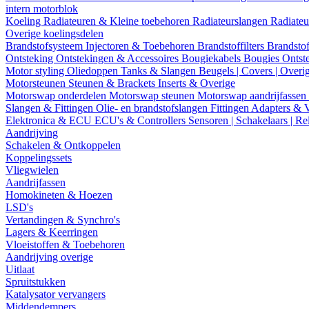
intern motorblok
Koeling
Radiateuren & Kleine toebehoren
Radiateurslangen
Radiateu
Overige koelingsdelen
Brandstofsysteem
Injectoren & Toebehoren
Brandstoffilters
Brandstof
Ontsteking
Ontstekingen & Accessoires
Bougiekabels
Bougies
Ontst
Motor styling
Oliedoppen
Tanks & Slangen
Beugels | Covers | Overi
Motorsteunen
Steunen & Brackets
Inserts & Overige
Motorswap onderdelen
Motorswap steunen
Motorswap aandrijfassen
Slangen & Fittingen
Olie- en brandstofslangen
Fittingen
Adapters & 
Elektronica & ECU
ECU's & Controllers
Sensoren | Schakelaars | Re
Aandrijving
Schakelen & Ontkoppelen
Koppelingssets
Vliegwielen
Aandrijfassen
Homokineten & Hoezen
LSD's
Vertandingen & Synchro's
Lagers & Keerringen
Vloeistoffen & Toebehoren
Aandrijving overige
Uitlaat
Spruitstukken
Katalysator vervangers
Middendempers