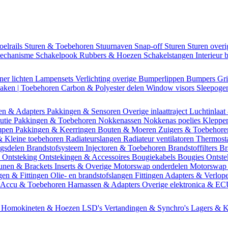
oelrails
Sturen & Toebehoren
Stuurnaven
Snap-off
Sturen
Sturen over
mechanisme
Schakelpook
Rubbers & Hoezen
Schakelstangen
Interieur 
ner lichten
Lampensets
Verlichting overige
Bumperlippen
Bumpers
Gri
Daken | Toebehoren
Carbon & Polyester delen
Window visors
Sleepog
en & Adapters
Pakkingen & Sensoren
Overige inlaattraject
Luchtinlaat
butie
Pakkingen & Toebehoren
Nokkenassen
Nokkenas poelies
Kleppe
ompen
Pakkingen & Keerringen
Bouten & Moeren
Zuigers & Toebehor
& Kleine toebehoren
Radiateurslangen
Radiateur ventilatoren
Thermost
ngsdelen
Brandstofsysteem
Injectoren & Toebehoren
Brandstoffilters
Br
m
Ontsteking
Ontstekingen & Accessoires
Bougiekabels
Bougies
Ontste
unen & Brackets
Inserts & Overige
Motorswap onderdelen
Motorswap
gen & Fittingen
Olie- en brandstofslangen
Fittingen
Adapters & Verlop
Accu & Toebehoren
Harnassen & Adapters
Overige elektronica & E
n
Homokineten & Hoezen
LSD's
Vertandingen & Synchro's
Lagers & K