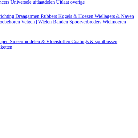
encers
Universele uitlaatdelen
Uitlaat overige
richting
Draagarmen
Rubbers
Kogels & Hoezen
Wiellagers & Naven
Toebehoren
Velgen | Wielen
Banden
Spoorverbreders
Wielmoeren
appen
Smeermiddelen & Vloeistoffen
Coatings & spuitbussen
ketten