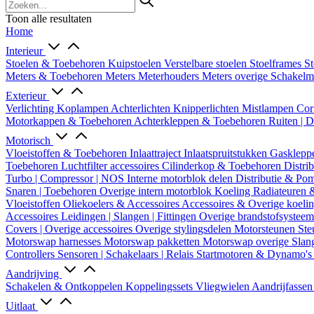
Toon alle resultaten
Home
Interieur
Stoelen & Toebehoren
Kuipstoelen
Verstelbare stoelen
Stoelframes
St
Meters & Toebehoren
Meters
Meterhouders
Meters overige
Schakel
Exterieur
Verlichting
Koplampen
Achterlichten
Knipperlichten
Mistlampen
Cor
Motorkappen & Toebehoren
Achterkleppen & Toebehoren
Ruiten | 
Motorisch
Vloeistoffen & Toebehoren
Inlaattraject
Inlaatspruitstukken
Gasklepp
Toebehoren
Luchtfilter accessoires
Cilinderkop & Toebehoren
Distri
Turbo | Compressor | NOS
Interne motorblok delen
Distributie & P
Snaren | Toebehoren
Overige intern motorblok
Koeling
Radiateuren 
Vloeistoffen
Oliekoelers & Accessoires
Accessoires & Overige koeli
Accessoires
Leidingen | Slangen | Fittingen
Overige brandstofsystee
Covers | Overige accessoires
Overige stylingsdelen
Motorsteunen
Ste
Motorswap harnesses
Motorswap pakketten
Motorswap overige
Slan
Controllers
Sensoren | Schakelaars | Relais
Startmotoren & Dynamo's
Aandrijving
Schakelen & Ontkoppelen
Koppelingssets
Vliegwielen
Aandrijfasse
Uitlaat