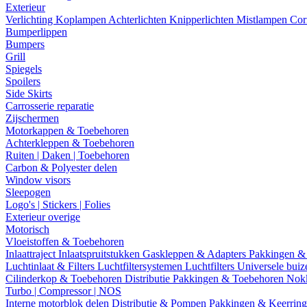
Exterieur
Verlichting
Koplampen
Achterlichten
Knipperlichten
Mistlampen
Cor
Bumperlippen
Bumpers
Grill
Spiegels
Spoilers
Side Skirts
Carrosserie reparatie
Zijschermen
Motorkappen & Toebehoren
Achterkleppen & Toebehoren
Ruiten | Daken | Toebehoren
Carbon & Polyester delen
Window visors
Sleepogen
Logo's | Stickers | Folies
Exterieur overige
Motorisch
Vloeistoffen & Toebehoren
Inlaattraject
Inlaatspruitstukken
Gaskleppen & Adapters
Pakkingen &
Luchtinlaat & Filters
Luchtfiltersystemen
Luchtfilters
Universele bui
Cilinderkop & Toebehoren
Distributie
Pakkingen & Toebehoren
Nok
Turbo | Compressor | NOS
Interne motorblok delen
Distributie & Pompen
Pakkingen & Keerrin