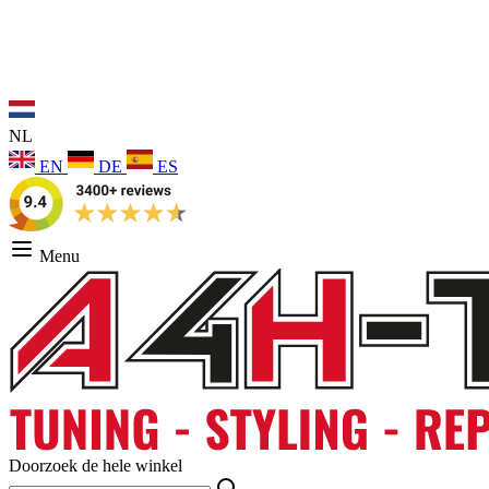
NL
EN
DE
ES
Menu
Doorzoek de hele winkel