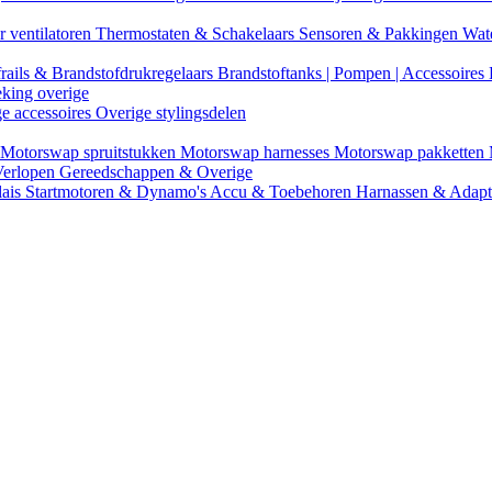
r ventilatoren
Thermostaten & Schakelaars
Sensoren & Pakkingen
Wat
rails & Brandstofdrukregelaars
Brandstoftanks | Pompen | Accessoires
eking overige
ge accessoires
Overige stylingsdelen
Motorswap spruitstukken
Motorswap harnesses
Motorswap pakketten
Verlopen
Gereedschappen & Overige
lais
Startmotoren & Dynamo's
Accu & Toebehoren
Harnassen & Adap