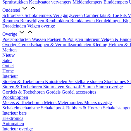
Spruitstukken
Katalysator vervangers
Middendempers
Einddempers
U
Onderstel
Schroefsets
Schokdempers
Verlagingsveren
Camber kits & Toe kits
V
Remmen
Remschijven
Remblokken
Remklauwen
Remleidingen
Big 
Draadeinden
Velgen overige
Overige
Poetsproducten
Wassen
Poetsen & Polijsten
Interieur
Velgen & Band
Overige Gereedschappen & Verbruiksproducten
Kleding
Helmen & 
Merken
Nieuw
Sale!
Outlet
Home
Interieur
Stoelen & Toebehoren
Kuipstoelen
Verstelbare stoelen
Stoelframes
St
Sturen & Toebehoren
Stuurnaven
Snap-off
Sturen
Sturen overige
Gordels & Toebehoren
Gordels
Gordel accessoires
Pookknoppen
Meters & Toebehoren
Meters
Meterhouders
Meters overige
Schakelmechanisme
Schakelpook
Rubbers & Hoezen
Schakelstange
Interieur bars
Elektronica
Automatten
Interieur overige