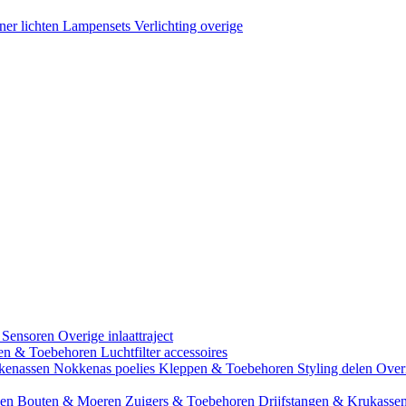
ner lichten
Lampensets
Verlichting overige
 Sensoren
Overige inlaattraject
zen & Toebehoren
Luchtfilter accessoires
kenassen
Nokkenas poelies
Kleppen & Toebehoren
Styling delen
Over
gen
Bouten & Moeren
Zuigers & Toebehoren
Drijfstangen & Krukasse