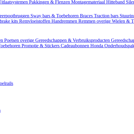
itlaatsystemen
Pakkingen & Flenzen
Montagemateriaal
Hitteband
Sil
eerpootbruggen
Sway bars & Toebehoren
Braces
Traction bars
Stuurin
brake kits
Remvloeistoffen
Handremmen
Remmen overige
Wielen & 
en
Poetsen overige
Gereedschappen & Verbruiksproducten
Gereedsch
Toebehoren
Promotie & Stickers
Cadeaubonnen
Honda Onderhoudspak
oelrails
n