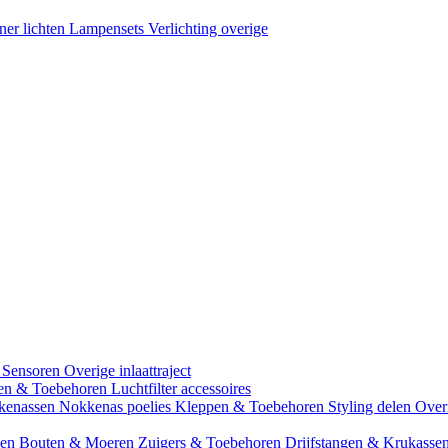
ner lichten
Lampensets
Verlichting overige
 Sensoren
Overige inlaattraject
zen & Toebehoren
Luchtfilter accessoires
kenassen
Nokkenas poelies
Kleppen & Toebehoren
Styling delen
Over
gen
Bouten & Moeren
Zuigers & Toebehoren
Drijfstangen & Krukasse