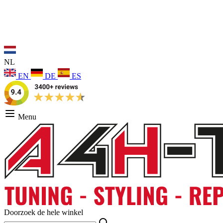
NL
EN
DE
ES
Menu
Doorzoek de hele winkel