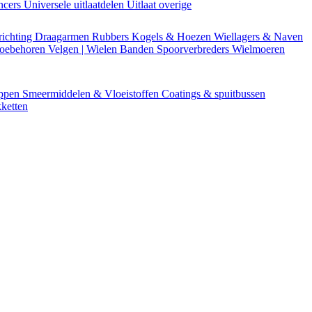
encers
Universele uitlaatdelen
Uitlaat overige
richting
Draagarmen
Rubbers
Kogels & Hoezen
Wiellagers & Naven
Toebehoren
Velgen | Wielen
Banden
Spoorverbreders
Wielmoeren
appen
Smeermiddelen & Vloeistoffen
Coatings & spuitbussen
ketten