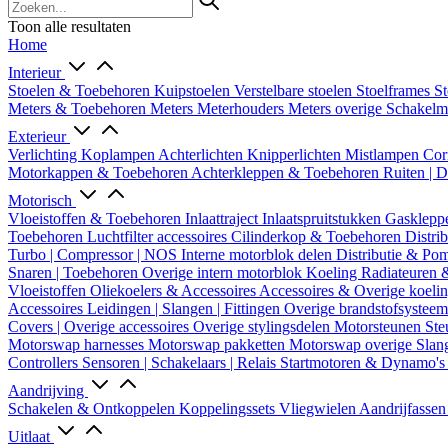
Toon alle resultaten
Home
Interieur
Stoelen & Toebehoren
Kuipstoelen
Verstelbare stoelen
Stoelframes
St
Meters & Toebehoren
Meters
Meterhouders
Meters overige
Schakel
Exterieur
Verlichting
Koplampen
Achterlichten
Knipperlichten
Mistlampen
Cor
Motorkappen & Toebehoren
Achterkleppen & Toebehoren
Ruiten | 
Motorisch
Vloeistoffen & Toebehoren
Inlaattraject
Inlaatspruitstukken
Gasklepp
Toebehoren
Luchtfilter accessoires
Cilinderkop & Toebehoren
Distri
Turbo | Compressor | NOS
Interne motorblok delen
Distributie & P
Snaren | Toebehoren
Overige intern motorblok
Koeling
Radiateuren 
Vloeistoffen
Oliekoelers & Accessoires
Accessoires & Overige koeli
Accessoires
Leidingen | Slangen | Fittingen
Overige brandstofsystee
Covers | Overige accessoires
Overige stylingsdelen
Motorsteunen
Ste
Motorswap harnesses
Motorswap pakketten
Motorswap overige
Slan
Controllers
Sensoren | Schakelaars | Relais
Startmotoren & Dynamo's
Aandrijving
Schakelen & Ontkoppelen
Koppelingssets
Vliegwielen
Aandrijfasse
Uitlaat