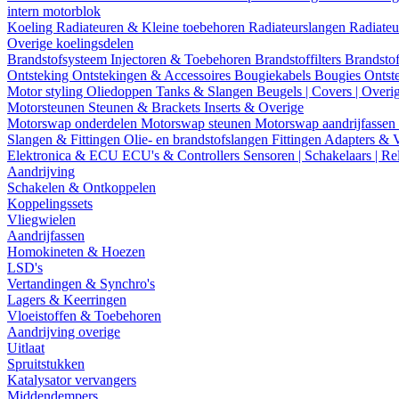
intern motorblok
Koeling
Radiateuren & Kleine toebehoren
Radiateurslangen
Radiateu
Overige koelingsdelen
Brandstofsysteem
Injectoren & Toebehoren
Brandstoffilters
Brandstof
Ontsteking
Ontstekingen & Accessoires
Bougiekabels
Bougies
Ontst
Motor styling
Oliedoppen
Tanks & Slangen
Beugels | Covers | Overi
Motorsteunen
Steunen & Brackets
Inserts & Overige
Motorswap onderdelen
Motorswap steunen
Motorswap aandrijfassen
Slangen & Fittingen
Olie- en brandstofslangen
Fittingen
Adapters & 
Elektronica & ECU
ECU's & Controllers
Sensoren | Schakelaars | Re
Aandrijving
Schakelen & Ontkoppelen
Koppelingssets
Vliegwielen
Aandrijfassen
Homokineten & Hoezen
LSD's
Vertandingen & Synchro's
Lagers & Keerringen
Vloeistoffen & Toebehoren
Aandrijving overige
Uitlaat
Spruitstukken
Katalysator vervangers
Middendempers