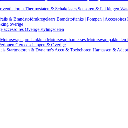
r ventilatoren
Thermostaten & Schakelaars
Sensoren & Pakkingen
Wat
rails & Brandstofdrukregelaars
Brandstoftanks | Pompen | Accessoires
eking overige
ge accessoires
Overige stylingsdelen
Motorswap spruitstukken
Motorswap harnesses
Motorswap pakketten
Verlopen
Gereedschappen & Overige
lais
Startmotoren & Dynamo's
Accu & Toebehoren
Harnassen & Adap