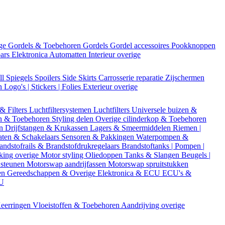
ige
Gordels & Toebehoren
Gordels
Gordel accessoires
Pookknoppen
bars
Elektronica
Automatten
Interieur overige
ll
Spiegels
Spoilers
Side Skirts
Carrosserie reparatie
Zijschermen
en
Logo's | Stickers | Folies
Exterieur overige
 & Filters
Luchtfiltersystemen
Luchtfilters
Universele buizen &
n & Toebehoren
Styling delen
Overige cilinderkop & Toebehoren
en
Drijfstangen & Krukassen
Lagers & Smeermiddelen
Riemen |
aten & Schakelaars
Sensoren & Pakkingen
Waterpompen &
andstofrails & Brandstofdrukregelaars
Brandstoftanks | Pompen |
king overige
Motor styling
Oliedoppen
Tanks & Slangen
Beugels |
 steunen
Motorswap aandrijfassen
Motorswap spruitstukken
en
Gereedschappen & Overige
Elektronica & ECU
ECU's &
CU
eerringen
Vloeistoffen & Toebehoren
Aandrijving overige