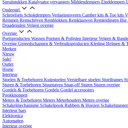
Spruitstukken
Katalysator vervangers
Middendempers
Einddempers
U
Onderstel
Schroefsets
Schokdempers
Verlagingsveren
Camber kits & Toe kits
V
Remmen
Remschijven
Remblokken
Remklauwen
Remleidingen
Big 
Draadeinden
Velgen overige
Overige
Poetsproducten
Wassen
Poetsen & Polijsten
Interieur
Velgen & Band
Overige Gereedschappen & Verbruiksproducten
Kleding
Helmen & 
Merken
Nieuw
Sale!
Outlet
Home
Interieur
Stoelen & Toebehoren
Kuipstoelen
Verstelbare stoelen
Stoelframes
St
Sturen & Toebehoren
Stuurnaven
Snap-off
Sturen
Sturen overige
Gordels & Toebehoren
Gordels
Gordel accessoires
Pookknoppen
Meters & Toebehoren
Meters
Meterhouders
Meters overige
Schakelmechanisme
Schakelpook
Rubbers & Hoezen
Schakelstange
Interieur bars
Elektronica
Automatten
Interieur overige