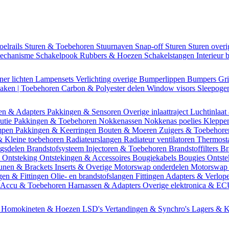
oelrails
Sturen & Toebehoren
Stuurnaven
Snap-off
Sturen
Sturen over
mechanisme
Schakelpook
Rubbers & Hoezen
Schakelstangen
Interieur 
ner lichten
Lampensets
Verlichting overige
Bumperlippen
Bumpers
Gri
Daken | Toebehoren
Carbon & Polyester delen
Window visors
Sleepog
en & Adapters
Pakkingen & Sensoren
Overige inlaattraject
Luchtinlaat
butie
Pakkingen & Toebehoren
Nokkenassen
Nokkenas poelies
Kleppe
ompen
Pakkingen & Keerringen
Bouten & Moeren
Zuigers & Toebehor
& Kleine toebehoren
Radiateurslangen
Radiateur ventilatoren
Thermost
ngsdelen
Brandstofsysteem
Injectoren & Toebehoren
Brandstoffilters
Br
m
Ontsteking
Ontstekingen & Accessoires
Bougiekabels
Bougies
Ontste
unen & Brackets
Inserts & Overige
Motorswap onderdelen
Motorswap
gen & Fittingen
Olie- en brandstofslangen
Fittingen
Adapters & Verlop
Accu & Toebehoren
Harnassen & Adapters
Overige elektronica & E
n
Homokineten & Hoezen
LSD's
Vertandingen & Synchro's
Lagers & K