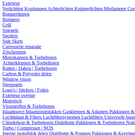
Exterieur
Verlichting
Koplampen
Achterlichten
Knipperlichten
Mistlampen
Cor
Bumperlippen
Bumpers
Grill
Spiegels
Spoilers
Side Skirts
Carrosserie reparatie
Zijschermen
Motorkappen & Toebehoren
Achterkleppen & Toebehoren
Ruiten | Daken | Toebehoren
Carbon & Polyester delen
Window visors
Sleepogen
Logo's | Stickers | Folies
Exterieur overige
Motorisch
Vloeistoffen & Toebehoren
Inlaattraject
Inlaatspruitstukken
Gaskleppen & Adapters
Pakkingen &
Luchtinlaat & Filters
Luchtfiltersystemen
Luchtfilters
Universele bui
Cilinderkop & Toebehoren
Distributie
Pakkingen & Toebehoren
Nok
Turbo | Compressor | NOS
Interne motorblok delen
Distributie & Pompen
Pakkingen & Keerrin