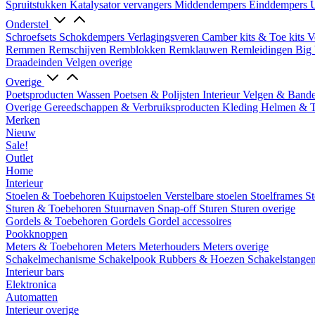
Spruitstukken
Katalysator vervangers
Middendempers
Einddempers
U
Onderstel
Schroefsets
Schokdempers
Verlagingsveren
Camber kits & Toe kits
V
Remmen
Remschijven
Remblokken
Remklauwen
Remleidingen
Big 
Draadeinden
Velgen overige
Overige
Poetsproducten
Wassen
Poetsen & Polijsten
Interieur
Velgen & Band
Overige Gereedschappen & Verbruiksproducten
Kleding
Helmen & 
Merken
Nieuw
Sale!
Outlet
Home
Interieur
Stoelen & Toebehoren
Kuipstoelen
Verstelbare stoelen
Stoelframes
St
Sturen & Toebehoren
Stuurnaven
Snap-off
Sturen
Sturen overige
Gordels & Toebehoren
Gordels
Gordel accessoires
Pookknoppen
Meters & Toebehoren
Meters
Meterhouders
Meters overige
Schakelmechanisme
Schakelpook
Rubbers & Hoezen
Schakelstange
Interieur bars
Elektronica
Automatten
Interieur overige