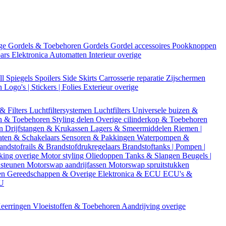
ige
Gordels & Toebehoren
Gordels
Gordel accessoires
Pookknoppen
bars
Elektronica
Automatten
Interieur overige
ll
Spiegels
Spoilers
Side Skirts
Carrosserie reparatie
Zijschermen
en
Logo's | Stickers | Folies
Exterieur overige
 & Filters
Luchtfiltersystemen
Luchtfilters
Universele buizen &
n & Toebehoren
Styling delen
Overige cilinderkop & Toebehoren
en
Drijfstangen & Krukassen
Lagers & Smeermiddelen
Riemen |
aten & Schakelaars
Sensoren & Pakkingen
Waterpompen &
andstofrails & Brandstofdrukregelaars
Brandstoftanks | Pompen |
king overige
Motor styling
Oliedoppen
Tanks & Slangen
Beugels |
 steunen
Motorswap aandrijfassen
Motorswap spruitstukken
en
Gereedschappen & Overige
Elektronica & ECU
ECU's &
CU
eerringen
Vloeistoffen & Toebehoren
Aandrijving overige