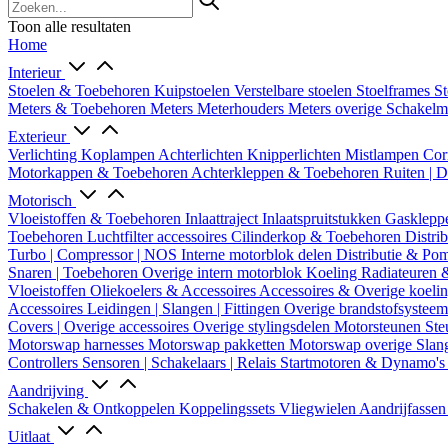
Toon alle resultaten
Home
Interieur
Stoelen & Toebehoren
Kuipstoelen
Verstelbare stoelen
Stoelframes
St
Meters & Toebehoren
Meters
Meterhouders
Meters overige
Schakel
Exterieur
Verlichting
Koplampen
Achterlichten
Knipperlichten
Mistlampen
Cor
Motorkappen & Toebehoren
Achterkleppen & Toebehoren
Ruiten | 
Motorisch
Vloeistoffen & Toebehoren
Inlaattraject
Inlaatspruitstukken
Gasklepp
Toebehoren
Luchtfilter accessoires
Cilinderkop & Toebehoren
Distri
Turbo | Compressor | NOS
Interne motorblok delen
Distributie & P
Snaren | Toebehoren
Overige intern motorblok
Koeling
Radiateuren 
Vloeistoffen
Oliekoelers & Accessoires
Accessoires & Overige koeli
Accessoires
Leidingen | Slangen | Fittingen
Overige brandstofsystee
Covers | Overige accessoires
Overige stylingsdelen
Motorsteunen
Ste
Motorswap harnesses
Motorswap pakketten
Motorswap overige
Slan
Controllers
Sensoren | Schakelaars | Relais
Startmotoren & Dynamo's
Aandrijving
Schakelen & Ontkoppelen
Koppelingssets
Vliegwielen
Aandrijfasse
Uitlaat