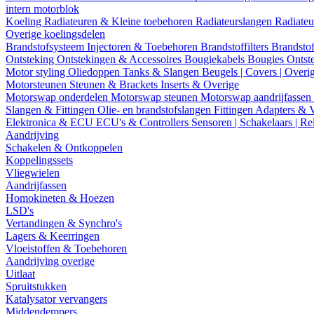
intern motorblok
Koeling
Radiateuren & Kleine toebehoren
Radiateurslangen
Radiateu
Overige koelingsdelen
Brandstofsysteem
Injectoren & Toebehoren
Brandstoffilters
Brandstof
Ontsteking
Ontstekingen & Accessoires
Bougiekabels
Bougies
Ontst
Motor styling
Oliedoppen
Tanks & Slangen
Beugels | Covers | Overi
Motorsteunen
Steunen & Brackets
Inserts & Overige
Motorswap onderdelen
Motorswap steunen
Motorswap aandrijfassen
Slangen & Fittingen
Olie- en brandstofslangen
Fittingen
Adapters & 
Elektronica & ECU
ECU's & Controllers
Sensoren | Schakelaars | Re
Aandrijving
Schakelen & Ontkoppelen
Koppelingssets
Vliegwielen
Aandrijfassen
Homokineten & Hoezen
LSD's
Vertandingen & Synchro's
Lagers & Keerringen
Vloeistoffen & Toebehoren
Aandrijving overige
Uitlaat
Spruitstukken
Katalysator vervangers
Middendempers