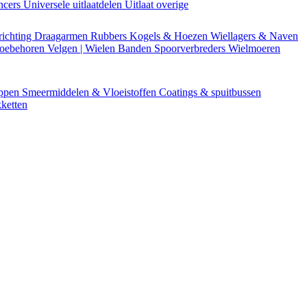
encers
Universele uitlaatdelen
Uitlaat overige
richting
Draagarmen
Rubbers
Kogels & Hoezen
Wiellagers & Naven
Toebehoren
Velgen | Wielen
Banden
Spoorverbreders
Wielmoeren
appen
Smeermiddelen & Vloeistoffen
Coatings & spuitbussen
ketten