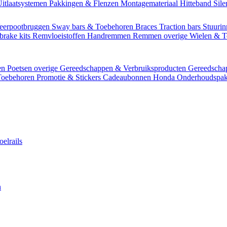
itlaatsystemen
Pakkingen & Flenzen
Montagemateriaal
Hitteband
Sil
eerpootbruggen
Sway bars & Toebehoren
Braces
Traction bars
Stuurin
brake kits
Remvloeistoffen
Handremmen
Remmen overige
Wielen & 
en
Poetsen overige
Gereedschappen & Verbruiksproducten
Gereedsch
Toebehoren
Promotie & Stickers
Cadeaubonnen
Honda Onderhoudspak
oelrails
n