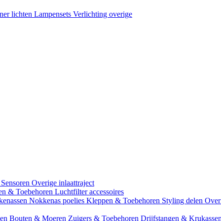
ner lichten
Lampensets
Verlichting overige
 Sensoren
Overige inlaattraject
zen & Toebehoren
Luchtfilter accessoires
kenassen
Nokkenas poelies
Kleppen & Toebehoren
Styling delen
Over
gen
Bouten & Moeren
Zuigers & Toebehoren
Drijfstangen & Krukasse