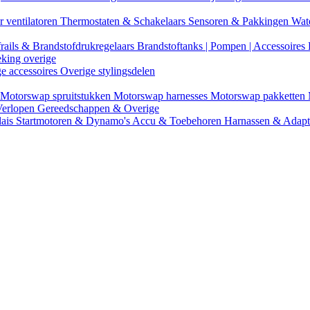
r ventilatoren
Thermostaten & Schakelaars
Sensoren & Pakkingen
Wat
rails & Brandstofdrukregelaars
Brandstoftanks | Pompen | Accessoires
eking overige
ge accessoires
Overige stylingsdelen
Motorswap spruitstukken
Motorswap harnesses
Motorswap pakketten
Verlopen
Gereedschappen & Overige
lais
Startmotoren & Dynamo's
Accu & Toebehoren
Harnassen & Adap