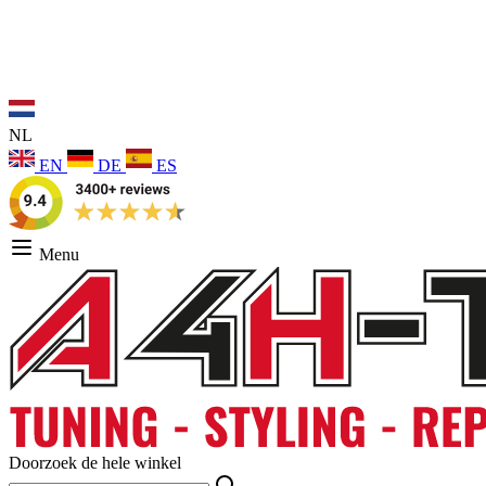
NL
EN
DE
ES
Menu
Doorzoek de hele winkel