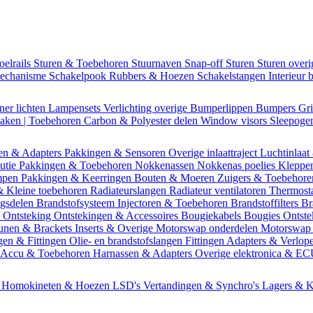
oelrails
Sturen & Toebehoren
Stuurnaven
Snap-off
Sturen
Sturen over
mechanisme
Schakelpook
Rubbers & Hoezen
Schakelstangen
Interieur 
ner lichten
Lampensets
Verlichting overige
Bumperlippen
Bumpers
Gri
Daken | Toebehoren
Carbon & Polyester delen
Window visors
Sleepog
en & Adapters
Pakkingen & Sensoren
Overige inlaattraject
Luchtinlaat
butie
Pakkingen & Toebehoren
Nokkenassen
Nokkenas poelies
Kleppe
ompen
Pakkingen & Keerringen
Bouten & Moeren
Zuigers & Toebehor
& Kleine toebehoren
Radiateurslangen
Radiateur ventilatoren
Thermost
ngsdelen
Brandstofsysteem
Injectoren & Toebehoren
Brandstoffilters
Br
m
Ontsteking
Ontstekingen & Accessoires
Bougiekabels
Bougies
Ontste
unen & Brackets
Inserts & Overige
Motorswap onderdelen
Motorswap
gen & Fittingen
Olie- en brandstofslangen
Fittingen
Adapters & Verlop
Accu & Toebehoren
Harnassen & Adapters
Overige elektronica & E
n
Homokineten & Hoezen
LSD's
Vertandingen & Synchro's
Lagers & K