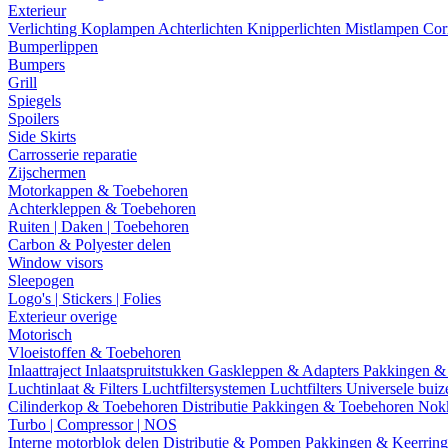
Exterieur
Verlichting
Koplampen
Achterlichten
Knipperlichten
Mistlampen
Cor
Bumperlippen
Bumpers
Grill
Spiegels
Spoilers
Side Skirts
Carrosserie reparatie
Zijschermen
Motorkappen & Toebehoren
Achterkleppen & Toebehoren
Ruiten | Daken | Toebehoren
Carbon & Polyester delen
Window visors
Sleepogen
Logo's | Stickers | Folies
Exterieur overige
Motorisch
Vloeistoffen & Toebehoren
Inlaattraject
Inlaatspruitstukken
Gaskleppen & Adapters
Pakkingen &
Luchtinlaat & Filters
Luchtfiltersystemen
Luchtfilters
Universele bui
Cilinderkop & Toebehoren
Distributie
Pakkingen & Toebehoren
Nok
Turbo | Compressor | NOS
Interne motorblok delen
Distributie & Pompen
Pakkingen & Keerrin