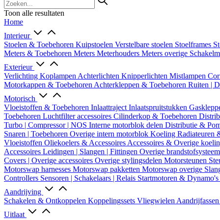
Toon alle resultaten
Home
Interieur
Stoelen & Toebehoren
Kuipstoelen
Verstelbare stoelen
Stoelframes
St
Meters & Toebehoren
Meters
Meterhouders
Meters overige
Schakel
Exterieur
Verlichting
Koplampen
Achterlichten
Knipperlichten
Mistlampen
Cor
Motorkappen & Toebehoren
Achterkleppen & Toebehoren
Ruiten | 
Motorisch
Vloeistoffen & Toebehoren
Inlaattraject
Inlaatspruitstukken
Gasklepp
Toebehoren
Luchtfilter accessoires
Cilinderkop & Toebehoren
Distri
Turbo | Compressor | NOS
Interne motorblok delen
Distributie & P
Snaren | Toebehoren
Overige intern motorblok
Koeling
Radiateuren 
Vloeistoffen
Oliekoelers & Accessoires
Accessoires & Overige koeli
Accessoires
Leidingen | Slangen | Fittingen
Overige brandstofsystee
Covers | Overige accessoires
Overige stylingsdelen
Motorsteunen
Ste
Motorswap harnesses
Motorswap pakketten
Motorswap overige
Slan
Controllers
Sensoren | Schakelaars | Relais
Startmotoren & Dynamo's
Aandrijving
Schakelen & Ontkoppelen
Koppelingssets
Vliegwielen
Aandrijfasse
Uitlaat