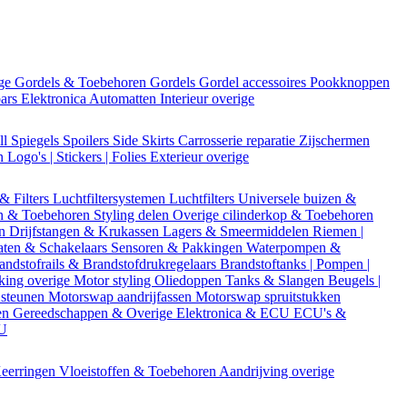
ige
Gordels & Toebehoren
Gordels
Gordel accessoires
Pookknoppen
bars
Elektronica
Automatten
Interieur overige
ll
Spiegels
Spoilers
Side Skirts
Carrosserie reparatie
Zijschermen
en
Logo's | Stickers | Folies
Exterieur overige
 & Filters
Luchtfiltersystemen
Luchtfilters
Universele buizen &
n & Toebehoren
Styling delen
Overige cilinderkop & Toebehoren
en
Drijfstangen & Krukassen
Lagers & Smeermiddelen
Riemen |
aten & Schakelaars
Sensoren & Pakkingen
Waterpompen &
andstofrails & Brandstofdrukregelaars
Brandstoftanks | Pompen |
king overige
Motor styling
Oliedoppen
Tanks & Slangen
Beugels |
 steunen
Motorswap aandrijfassen
Motorswap spruitstukken
en
Gereedschappen & Overige
Elektronica & ECU
ECU's &
CU
eerringen
Vloeistoffen & Toebehoren
Aandrijving overige