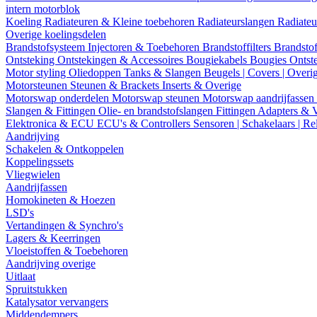
intern motorblok
Koeling
Radiateuren & Kleine toebehoren
Radiateurslangen
Radiateu
Overige koelingsdelen
Brandstofsysteem
Injectoren & Toebehoren
Brandstoffilters
Brandstof
Ontsteking
Ontstekingen & Accessoires
Bougiekabels
Bougies
Ontst
Motor styling
Oliedoppen
Tanks & Slangen
Beugels | Covers | Overi
Motorsteunen
Steunen & Brackets
Inserts & Overige
Motorswap onderdelen
Motorswap steunen
Motorswap aandrijfassen
Slangen & Fittingen
Olie- en brandstofslangen
Fittingen
Adapters & 
Elektronica & ECU
ECU's & Controllers
Sensoren | Schakelaars | Re
Aandrijving
Schakelen & Ontkoppelen
Koppelingssets
Vliegwielen
Aandrijfassen
Homokineten & Hoezen
LSD's
Vertandingen & Synchro's
Lagers & Keerringen
Vloeistoffen & Toebehoren
Aandrijving overige
Uitlaat
Spruitstukken
Katalysator vervangers
Middendempers