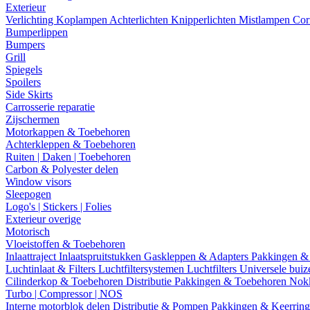
Exterieur
Verlichting
Koplampen
Achterlichten
Knipperlichten
Mistlampen
Cor
Bumperlippen
Bumpers
Grill
Spiegels
Spoilers
Side Skirts
Carrosserie reparatie
Zijschermen
Motorkappen & Toebehoren
Achterkleppen & Toebehoren
Ruiten | Daken | Toebehoren
Carbon & Polyester delen
Window visors
Sleepogen
Logo's | Stickers | Folies
Exterieur overige
Motorisch
Vloeistoffen & Toebehoren
Inlaattraject
Inlaatspruitstukken
Gaskleppen & Adapters
Pakkingen &
Luchtinlaat & Filters
Luchtfiltersystemen
Luchtfilters
Universele bui
Cilinderkop & Toebehoren
Distributie
Pakkingen & Toebehoren
Nok
Turbo | Compressor | NOS
Interne motorblok delen
Distributie & Pompen
Pakkingen & Keerrin