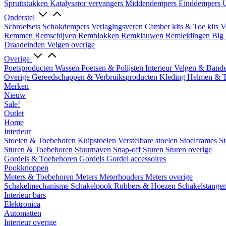
Spruitstukken
Katalysator vervangers
Middendempers
Einddempers
U
Onderstel
Schroefsets
Schokdempers
Verlagingsveren
Camber kits & Toe kits
V
Remmen
Remschijven
Remblokken
Remklauwen
Remleidingen
Big 
Draadeinden
Velgen overige
Overige
Poetsproducten
Wassen
Poetsen & Polijsten
Interieur
Velgen & Band
Overige Gereedschappen & Verbruiksproducten
Kleding
Helmen & 
Merken
Nieuw
Sale!
Outlet
Home
Interieur
Stoelen & Toebehoren
Kuipstoelen
Verstelbare stoelen
Stoelframes
St
Sturen & Toebehoren
Stuurnaven
Snap-off
Sturen
Sturen overige
Gordels & Toebehoren
Gordels
Gordel accessoires
Pookknoppen
Meters & Toebehoren
Meters
Meterhouders
Meters overige
Schakelmechanisme
Schakelpook
Rubbers & Hoezen
Schakelstange
Interieur bars
Elektronica
Automatten
Interieur overige