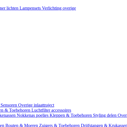
ner lichten
Lampensets
Verlichting overige
 Sensoren
Overige inlaattraject
zen & Toebehoren
Luchtfilter accessoires
kenassen
Nokkenas poelies
Kleppen & Toebehoren
Styling delen
Over
gen
Bouten & Moeren
Zuigers & Toebehoren
Drijfstangen & Krukasse