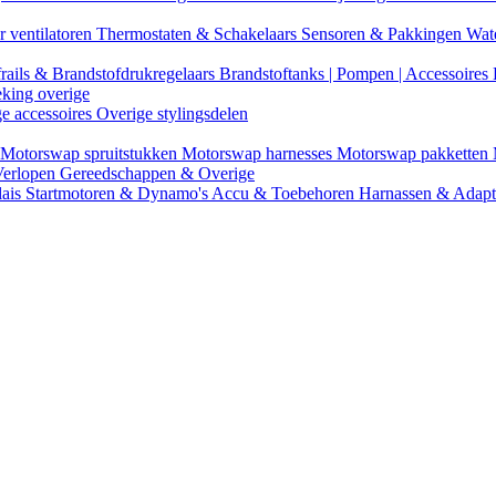
r ventilatoren
Thermostaten & Schakelaars
Sensoren & Pakkingen
Wat
rails & Brandstofdrukregelaars
Brandstoftanks | Pompen | Accessoires
eking overige
ge accessoires
Overige stylingsdelen
Motorswap spruitstukken
Motorswap harnesses
Motorswap pakketten
Verlopen
Gereedschappen & Overige
lais
Startmotoren & Dynamo's
Accu & Toebehoren
Harnassen & Adap