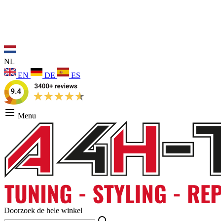
NL
EN
DE
ES
Menu
Doorzoek de hele winkel