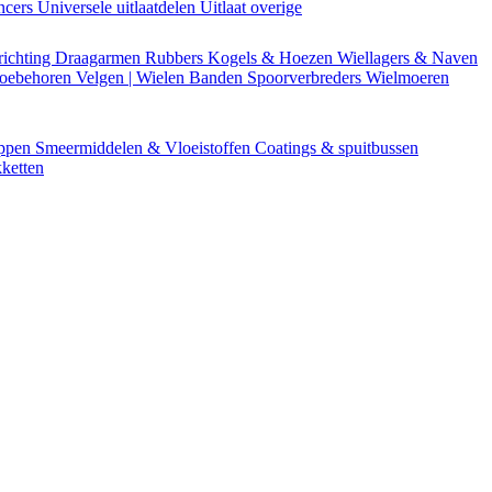
encers
Universele uitlaatdelen
Uitlaat overige
richting
Draagarmen
Rubbers
Kogels & Hoezen
Wiellagers & Naven
Toebehoren
Velgen | Wielen
Banden
Spoorverbreders
Wielmoeren
appen
Smeermiddelen & Vloeistoffen
Coatings & spuitbussen
ketten