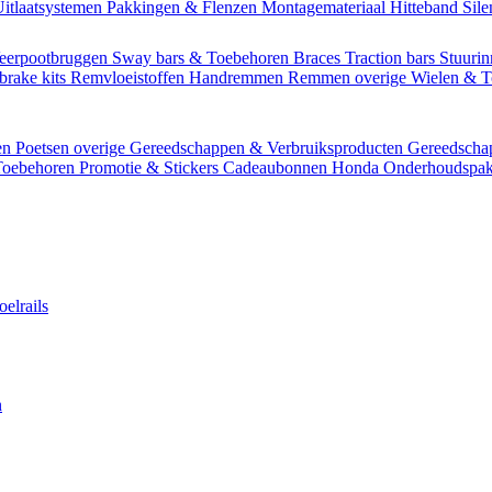
itlaatsystemen
Pakkingen & Flenzen
Montagemateriaal
Hitteband
Sil
eerpootbruggen
Sway bars & Toebehoren
Braces
Traction bars
Stuurin
brake kits
Remvloeistoffen
Handremmen
Remmen overige
Wielen & 
en
Poetsen overige
Gereedschappen & Verbruiksproducten
Gereedsch
Toebehoren
Promotie & Stickers
Cadeaubonnen
Honda Onderhoudspak
oelrails
n