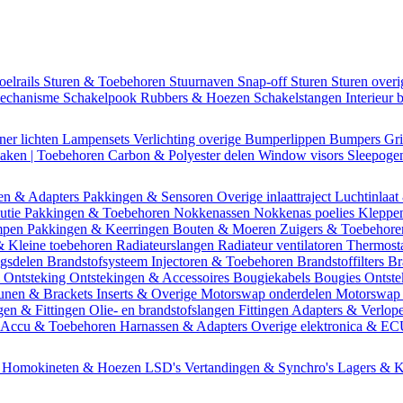
oelrails
Sturen & Toebehoren
Stuurnaven
Snap-off
Sturen
Sturen over
mechanisme
Schakelpook
Rubbers & Hoezen
Schakelstangen
Interieur 
ner lichten
Lampensets
Verlichting overige
Bumperlippen
Bumpers
Gri
Daken | Toebehoren
Carbon & Polyester delen
Window visors
Sleepog
en & Adapters
Pakkingen & Sensoren
Overige inlaattraject
Luchtinlaat
butie
Pakkingen & Toebehoren
Nokkenassen
Nokkenas poelies
Kleppe
ompen
Pakkingen & Keerringen
Bouten & Moeren
Zuigers & Toebehor
& Kleine toebehoren
Radiateurslangen
Radiateur ventilatoren
Thermost
ngsdelen
Brandstofsysteem
Injectoren & Toebehoren
Brandstoffilters
Br
m
Ontsteking
Ontstekingen & Accessoires
Bougiekabels
Bougies
Ontste
unen & Brackets
Inserts & Overige
Motorswap onderdelen
Motorswap
gen & Fittingen
Olie- en brandstofslangen
Fittingen
Adapters & Verlop
Accu & Toebehoren
Harnassen & Adapters
Overige elektronica & E
n
Homokineten & Hoezen
LSD's
Vertandingen & Synchro's
Lagers & K