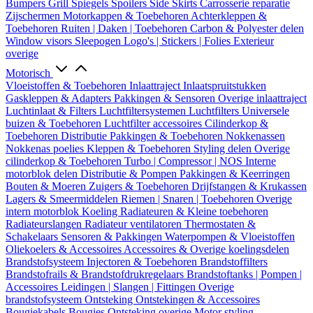
Bumpers
Grill
Spiegels
Spoilers
Side Skirts
Carrosserie reparatie
Zijschermen
Motorkappen & Toebehoren
Achterkleppen &
Toebehoren
Ruiten | Daken | Toebehoren
Carbon & Polyester delen
Window visors
Sleepogen
Logo's | Stickers | Folies
Exterieur
overige
Motorisch
Vloeistoffen & Toebehoren
Inlaattraject
Inlaatspruitstukken
Gaskleppen & Adapters
Pakkingen & Sensoren
Overige inlaattraject
Luchtinlaat & Filters
Luchtfiltersystemen
Luchtfilters
Universele
buizen & Toebehoren
Luchtfilter accessoires
Cilinderkop &
Toebehoren
Distributie
Pakkingen & Toebehoren
Nokkenassen
Nokkenas poelies
Kleppen & Toebehoren
Styling delen
Overige
cilinderkop & Toebehoren
Turbo | Compressor | NOS
Interne
motorblok delen
Distributie & Pompen
Pakkingen & Keerringen
Bouten & Moeren
Zuigers & Toebehoren
Drijfstangen & Krukassen
Lagers & Smeermiddelen
Riemen | Snaren | Toebehoren
Overige
intern motorblok
Koeling
Radiateuren & Kleine toebehoren
Radiateurslangen
Radiateur ventilatoren
Thermostaten &
Schakelaars
Sensoren & Pakkingen
Waterpompen & Vloeistoffen
Oliekoelers & Accessoires
Accessoires & Overige koelingsdelen
Brandstofsysteem
Injectoren & Toebehoren
Brandstoffilters
Brandstofrails & Brandstofdrukregelaars
Brandstoftanks | Pompen |
Accessoires
Leidingen | Slangen | Fittingen
Overige
brandstofsysteem
Ontsteking
Ontstekingen & Accessoires
Bougiekabels
Bougies
Ontsteking overige
Motor styling