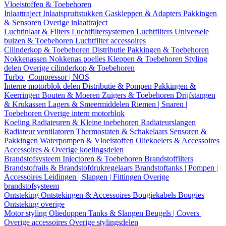
Vloeistoffen & Toebehoren
Inlaattraject
Inlaatspruitstukken
Gaskleppen & Adapters
Pakkingen
& Sensoren
Overige inlaattraject
Luchtinlaat & Filters
Luchtfiltersystemen
Luchtfilters
Universele
buizen & Toebehoren
Luchtfilter accessoires
Cilinderkop & Toebehoren
Distributie
Pakkingen & Toebehoren
Nokkenassen
Nokkenas poelies
Kleppen & Toebehoren
Styling
delen
Overige cilinderkop & Toebehoren
Turbo | Compressor | NOS
Interne motorblok delen
Distributie & Pompen
Pakkingen &
Keerringen
Bouten & Moeren
Zuigers & Toebehoren
Drijfstangen
& Krukassen
Lagers & Smeermiddelen
Riemen | Snaren |
Toebehoren
Overige intern motorblok
Koeling
Radiateuren & Kleine toebehoren
Radiateurslangen
Radiateur ventilatoren
Thermostaten & Schakelaars
Sensoren &
Pakkingen
Waterpompen & Vloeistoffen
Oliekoelers & Accessoires
Accessoires & Overige koelingsdelen
Brandstofsysteem
Injectoren & Toebehoren
Brandstoffilters
Brandstofrails & Brandstofdrukregelaars
Brandstoftanks | Pompen |
Accessoires
Leidingen | Slangen | Fittingen
Overige
brandstofsysteem
Ontsteking
Ontstekingen & Accessoires
Bougiekabels
Bougies
Ontsteking overige
Motor styling
Oliedoppen
Tanks & Slangen
Beugels | Covers |
Overige accessoires
Overige stylingsdelen