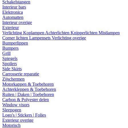
Schakelstangen
Interieur bars
Elektronica
Automatten
Interieur overige
Exterieur
Verlichting
Koplampen
Achterlichten
Knipperlichten
Mistlampen
Corner lichten
Lampensets
Verlichting overige
Bumperlippen
Bumpers
Grill
Spiegels
Spoilers
Side Skirts
Carrosserie reparatie
Zijschermen
Motorkappen & Toebehoren
Achterkleppen & Toebehoren
Ruiten | Daken | Toebehoren
Carbon & Polyester delen
Window visors
Sleepogen
Logo's | Stickers | Folies
Exterieur overige
Motorisch