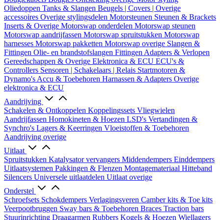
Oliedoppen
Tanks & Slangen
Beugels | Covers | Overige
accessoires
Overige stylingsdelen
Motorsteunen
Steunen & Brackets
Inserts & Overige
Motorswap onderdelen
Motorswap steunen
Motorswap aandrijfassen
Motorswap spruitstukken
Motorswap
harnesses
Motorswap pakketten
Motorswap overige
Slangen &
Fittingen
Olie- en brandstofslangen
Fittingen
Adapters & Verlopen
Gereedschappen & Overige
Elektronica & ECU
ECU's &
Controllers
Sensoren | Schakelaars | Relais
Startmotoren &
Dynamo's
Accu & Toebehoren
Harnassen & Adapters
Overige
elektronica & ECU
Aandrijving
Schakelen & Ontkoppelen
Koppelingssets
Vliegwielen
Aandrijfassen
Homokineten & Hoezen
LSD's
Vertandingen &
Synchro's
Lagers & Keerringen
Vloeistoffen & Toebehoren
Aandrijving overige
Uitlaat
Spruitstukken
Katalysator vervangers
Middendempers
Einddempers
Uitlaatsystemen
Pakkingen & Flenzen
Montagemateriaal
Hitteband
Silencers
Universele uitlaatdelen
Uitlaat overige
Onderstel
Schroefsets
Schokdempers
Verlagingsveren
Camber kits & Toe kits
Veerpootbruggen
Sway bars & Toebehoren
Braces
Traction bars
Stuurinrichting
Draagarmen
Rubbers
Kogels & Hoezen
Wiellagers