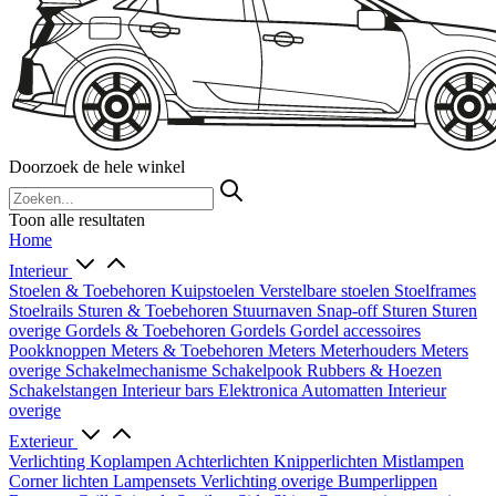
Doorzoek de hele winkel
Toon alle resultaten
Home
Interieur
Stoelen & Toebehoren
Kuipstoelen
Verstelbare stoelen
Stoelframes
Stoelrails
Sturen & Toebehoren
Stuurnaven
Snap-off
Sturen
Sturen
overige
Gordels & Toebehoren
Gordels
Gordel accessoires
Pookknoppen
Meters & Toebehoren
Meters
Meterhouders
Meters
overige
Schakelmechanisme
Schakelpook
Rubbers & Hoezen
Schakelstangen
Interieur bars
Elektronica
Automatten
Interieur
overige
Exterieur
Verlichting
Koplampen
Achterlichten
Knipperlichten
Mistlampen
Corner lichten
Lampensets
Verlichting overige
Bumperlippen