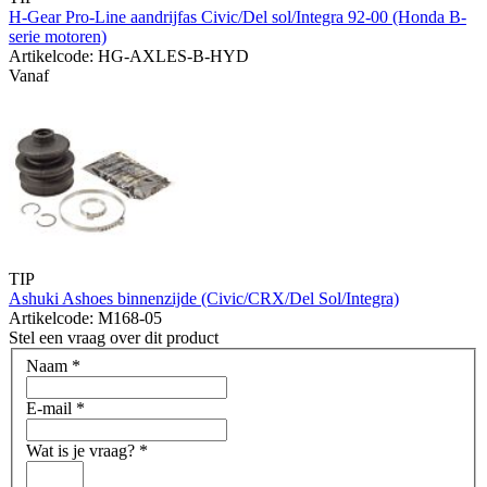
H-Gear Pro-Line aandrijfas Civic/Del sol/Integra 92-00 (Honda B-
serie motoren)
Artikelcode: HG-AXLES-B-HYD
Vanaf
TIP
Ashuki Ashoes binnenzijde (Civic/CRX/Del Sol/Integra)
Artikelcode: M168-05
Stel een vraag over dit product
Naam
*
E-mail
*
Wat is je vraag?
*