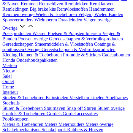
& Naven
Remmen
Remschijven
Remblokken
Remklauwen
Remleidingen
Big brake kits
Remvloeistoffen
Handremmen
Remmen overige
Wielen & Toebehoren
Velgen | Wielen
Banden
Spoorverbreders
Wielmoeren
Draadeinden
Velgen overige
Overige
Poetsproducten
Wassen
Poetsen & Polijsten
Interieur
Velgen &
Banden
Poetsen overige
Gereedschappen & Verbruiksproducten
Gereedschappen
Smeermiddelen & Vloeistoffen
Coatings &
spuitbussen
Overige Gereedschappen & Verbruiksproducten
Kleding
Helmen & Toebehoren
Promotie & Stickers
Cadeaubonnen
Honda Onderhoudspakketten
Merken
Nieuw
Sale!
Outlet
Home
Interieur
Stoelen & Toebehoren
Kuipstoelen
Verstelbare stoelen
Stoelframes
Stoelrails
Sturen & Toebehoren
Stuurnaven
Snap-off
Sturen
Sturen overige
Gordels & Toebehoren
Gordels
Gordel accessoires
Pookknoppen
Meters & Toebehoren
Meters
Meterhouders
Meters overige
Schakelmechanisme
Schakelpook
Rubbers & Hoezen