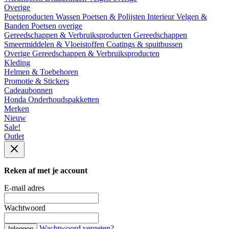
Overige
Poetsproducten
Wassen
Poetsen & Polijsten
Interieur
Velgen &
Banden
Poetsen overige
Gereedschappen & Verbruiksproducten
Gereedschappen
Smeermiddelen & Vloeistoffen
Coatings & spuitbussen
Overige Gereedschappen & Verbruiksproducten
Kleding
Helmen & Toebehoren
Promotie & Stickers
Cadeaubonnen
Honda Onderhoudspakketten
Merken
Nieuw
Sale!
Outlet
Reken af met je account
E-mail adres
Wachtwoord
Wachtwoord vergeten?
Inloggen