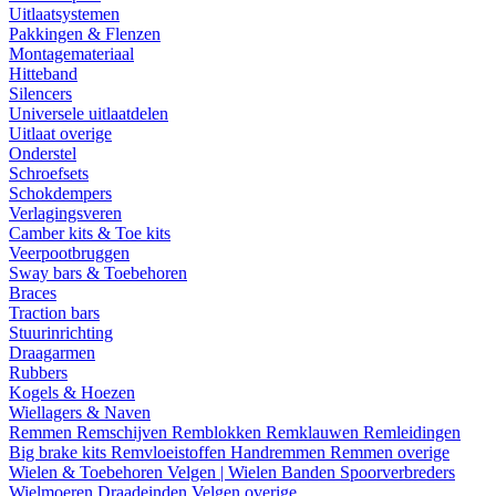
Uitlaatsystemen
Pakkingen & Flenzen
Montagemateriaal
Hitteband
Silencers
Universele uitlaatdelen
Uitlaat overige
Onderstel
Schroefsets
Schokdempers
Verlagingsveren
Camber kits & Toe kits
Veerpootbruggen
Sway bars & Toebehoren
Braces
Traction bars
Stuurinrichting
Draagarmen
Rubbers
Kogels & Hoezen
Wiellagers & Naven
Remmen
Remschijven
Remblokken
Remklauwen
Remleidingen
Big brake kits
Remvloeistoffen
Handremmen
Remmen overige
Wielen & Toebehoren
Velgen | Wielen
Banden
Spoorverbreders
Wielmoeren
Draadeinden
Velgen overige