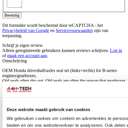
Bevestig
Dit formulier wordt beschermd door reCAPTCHA - het
Privacybeleid van Google
en
Servicevoorwaarden
zijn van
toepassing.
Schrijf je eigen review
Alleen geregistreerde gebruikers kunnen reviews schrijven.
Log in
of
maak een account aan
.
Omschrijving
OEM Honda driveshaft/axles seal set (links+rechts) for B-series
engines/gearboxes.
Old seals often dry out. Old seals are often the reason that gearboxes
start to leak.
Genuine Honda Parts vs. Counterfeit Parts
We would like to inform all of our customers that all OEM /
Deze website maakt gebruik van cookies
Genuine Honda parts we offer in our shop (including discounted
items), are 100% genuine Honda products purchased through
We gebruiken cookies om content en advertenties te personal
official and legitimate channels.
bieden en om ons websiteverkeer te analyseren. Ook delen 