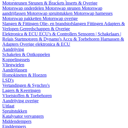
Motorsteunen
Steunen & Brackets
Inserts & Overige
Motorswap onderdelen
Motorswap steunen
Motorswap
aandrijfassen
Motorswap spruitstukken
Motorswap harnesses
Motorswap pakketten
Motorswap overige
Slangen & Fittingen
Olie- en brandstofslangen
Fittingen
Adapters &
Verlopen
Gereedschappen & Overige
Elektronica & ECU
ECU's & Controllers
Sensoren | Schakelaars |
Relais
Startmotoren & Dynamo's
Accu & Toebehoren
Harnassen &
Adapters
Overige elektronica & ECU
Aandrijving
Schakelen & Ontkoppelen
Koppelingssets
Vliegwielen
Aandrijfassen
Homokineten & Hoezen
LSD's
Vertandingen & Synchro's
Lagers & Keerringen
Vloeistoffen & Toebehoren
Aandrijving overige
Uitlaat
Spruitstukken
Katalysator vervangers
Middendempers
Einddempers