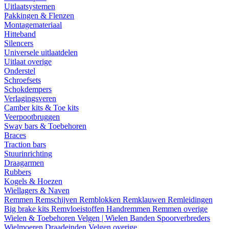
Uitlaatsystemen
Pakkingen & Flenzen
Montagemateriaal
Hitteband
Silencers
Universele uitlaatdelen
Uitlaat overige
Onderstel
Schroefsets
Schokdempers
Verlagingsveren
Camber kits & Toe kits
Veerpootbruggen
Sway bars & Toebehoren
Braces
Traction bars
Stuurinrichting
Draagarmen
Rubbers
Kogels & Hoezen
Wiellagers & Naven
Remmen
Remschijven
Remblokken
Remklauwen
Remleidingen
Big brake kits
Remvloeistoffen
Handremmen
Remmen overige
Wielen & Toebehoren
Velgen | Wielen
Banden
Spoorverbreders
Wielmoeren
Draadeinden
Velgen overige