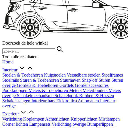
Doorzoek de hele winkel
Toon alle resultaten
Home
Interieur
Stoelen & Toebehoren
Kuipstoelen
Verstelbare stoelen
Stoelframes
Stoelrails
Sturen & Toebehoren
Stuurnaven
Snap-off
Sturen
Sturen
overige
Gordels & Toebehoren
Gordels
Gordel accessoires
Pookknoppen
Meters & Toebehoren
Meters
Meterhouders
Meters
overige
Schakelmechanisme
Schakelpook
Rubbers & Hoezen
Schakelstangen
Interieur bars
Elektronica
Automatten
Interieur
overige
Exterieur
Verlichting
Koplampen
Achterlichten
Knipperlichten
Mistlampen
Corner lichten
Lampensets
Verlichting overige
Bumperlippen