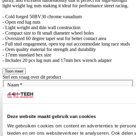
purity, and excellent hardenability that is perfect for high-strength
light weight lug nuts making it ideal for performance street racing.
- Cold forged 50BV30 chrome vanadium
- Open end lug nuts
- Light weight and thin wall construction
- Compact size to fit small diameter wheel holes
- Oversized 60 degree taper seat for better contact area
- Full stud engagement, open top nut accommodate long race studs
- Oem quality material for strength and durability
- 17mm standard hex size
- Includes 20 pcs lug nuts and 17mm hex wrench adapter
Toon meer
Stel een vraag over dit product
Naam
*
E-mail
*
Wat is je vraag?
*
Deze website maakt gebruik van cookies
We gebruiken cookies om content en advertenties te personal
bieden en om ons websiteverkeer te analyseren. Ook delen 
Bevestig