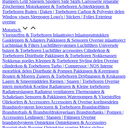
Bumpers
Grill
Spiegels
Spoilers
Side Skirts
Carrosserie reparatie
Zijschermen
Motorkappen & Toebehoren
Achterkleppen &
Toebehoren
Ruiten | Daken | Toebehoren
Carbon & Polyester delen
Window visors
Sleepogen
Logo's | Stickers | Folies
Exterieur
overige
Motorisch
Vloeistoffen & Toebehoren
Inlaattraject
Inlaatspruitstukken
Gaskleppen & Adapters
Pakkingen & Sensoren
Overige inlaattraject
Luchtinlaat & Filters
Luchtfiltersystemen
Luchtfilters
Universele
buizen & Toebehoren
Luchtfilter accessoires
Cilinderkop &
Toebehoren
Distributie
Pakkingen & Toebehoren
Nokkenassen
Nokkenas poelies
Kleppen & Toebehoren
Styling delen
Overige
cilinderkop & Toebehoren
Turbo | Compressor | NOS
Interne
motorblok delen
Distributie & Pompen
Pakkingen & Keerringen
Bouten & Moeren
Zuigers & Toebehoren
Drijfstangen & Krukassen
Lagers & Smeermiddelen
Riemen | Snaren | Toebehoren
Overige
intern motorblok
Koeling
Radiateuren & Kleine toebehoren
Radiateurslangen
Radiateur ventilatoren
Thermostaten &
Schakelaars
Sensoren & Pakkingen
Waterpompen & Vloeistoffen
Oliekoelers & Accessoires
Accessoires & Overige koelingsdelen
Brandstofsysteem
Injectoren & Toebehoren
Brandstoffilters
Brandstofrails & Brandstofdrukregelaars
Brandstoftanks | Pompen |
Accessoires
Leidingen | Slangen | Fittingen
Overige
brandstofsysteem
Ontsteking
Ontstekingen & Accessoires
Bougiekabels
Bougies
Ontsteking overige
Motor styling