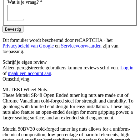
Wat is je vraag?
*
Bevestig
Dit formulier wordt beschermd door reCAPTCHA - het
Privacybeleid van Google
en
Servicevoorwaarden
zijn van
toepassing.
Schrijf je eigen review
Alleen geregistreerde gebruikers kunnen reviews schrijven.
Log in
of
maak een account aan
.
Omschrijving
MUTEKI Wheel Nuts.
These Muteki SR48 Open Ended tuner lug nuts are made out of
Chrome Vanadium cold-forged steel for strength and durability. To
go along with knurled end design for easy installation. These lug
nuts also feature an open-ended design for more gripping power, a
larger seating surface, and an extended stud engagement.
Muteki 50BV30 cold-forged tuner lug nuts allows for a uniform-
chemical composition, low percentage of harmful elements, high