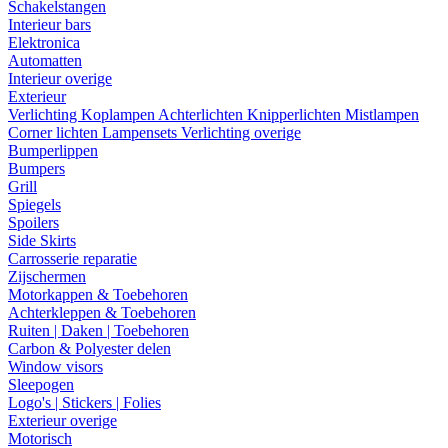
Schakelstangen
Interieur bars
Elektronica
Automatten
Interieur overige
Exterieur
Verlichting
Koplampen
Achterlichten
Knipperlichten
Mistlampen
Corner lichten
Lampensets
Verlichting overige
Bumperlippen
Bumpers
Grill
Spiegels
Spoilers
Side Skirts
Carrosserie reparatie
Zijschermen
Motorkappen & Toebehoren
Achterkleppen & Toebehoren
Ruiten | Daken | Toebehoren
Carbon & Polyester delen
Window visors
Sleepogen
Logo's | Stickers | Folies
Exterieur overige
Motorisch