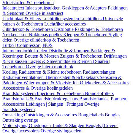
Vloeistoffen & Toebehoren
Inlaattraject
Inlaatspruitstukken
Gaskleppen & Adapters
Pakkingen
& Sensoren
Overige inlaattraject
Luchtinlaat & Filters
Luchtfiltersystemen
Luchtfilters
Universele
buizen & Toebehoren
Luchtfilter accessoires
Cilinderkop & Toebehoren
Distributie
Pakkingen & Toebehoren
Nokkenassen
Nokkenas poelies
Kleppen & Toebehoren
Styling
delen
Overige cilinderkop & Toebehoren
Turbo | Compressor | NOS
Interne motorblok delen
Distributie & Pompen
Pakkingen &
Keerringen
Bouten & Moeren
Zuigers & Toebehoren
Drijfstangen
& Krukassen
Lagers & Smeermiddelen
Riemen | Snaren |
Toebehoren
Overige intern motorblok
Koeling
Radiateuren & Kleine toebehoren
Radiateurslangen
Radiateur ventilatoren
Thermostaten & Schakelaars
Sensoren &
Pakkingen
Waterpompen & Vloeistoffen
Oliekoelers & Accessoires
Accessoires & Overige koelingsdelen
Brandstofsysteem
Injectoren & Toebehoren
Brandstoffilters
Brandstofrails & Brandstofdrukregelaars
Brandstoftanks | Pompen |
Accessoires
Leidingen | Slangen | Fittingen
Overige
brandstofsysteem
Ontsteking
Ontstekingen & Accessoires
Bougiekabels
Bougies
Ontsteking overige
Motor styling
Oliedoppen
Tanks & Slangen
Beugels | Covers |
Overige accessoires
Overige stylingsdelen