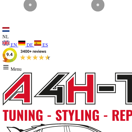
NL
EN
DE
ES
Menu