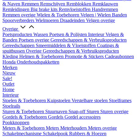
& Naven
Remmen
Remschijven
Remblokken
Remklauwen
Remleidingen
Big brake kits
Remvloeistoffen
Handremmen
Remmen overige
Wielen & Toebehoren
Velgen | Wielen
Banden
Spoorverbreders
Wielmoeren
Draadeinden
Velgen overige
Overige
Poetsproducten
Wassen
Poetsen & Polijsten
Interieur
Velgen &
Banden
Poetsen overige
Gereedschappen & Verbruiksproducten
Gereedschappen
Smeermiddelen & Vloeistoffen
Coatings &
spuitbussen
Overige Gereedschappen & Verbruiksproducten
Kleding
Helmen & Toebehoren
Promotie & Stickers
Cadeaubonnen
Honda Onderhoudspakketten
Merken
Nieuw
Sale!
Outlet
Home
Interieur
Stoelen & Toebehoren
Kuipstoelen
Verstelbare stoelen
Stoelframes
Stoelrails
Sturen & Toebehoren
Stuurnaven
Snap-off
Sturen
Sturen overige
Gordels & Toebehoren
Gordels
Gordel accessoires
Pookknoppen
Meters & Toebehoren
Meters
Meterhouders
Meters overige
Schakelmechanisme
Schakelpook
Rubbers & Hoezen