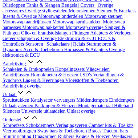
Oliedoppen
Tanks & Slangen
Beugels | Covers | Overige
accessoires
Overige stylingsdelen
Motorsteunen
Steunen & Brackets
Inserts & Overige
Motorswap onderdelen
Motorswap steunen
Motorswap aandrijfassen
Motorswap spruitstukken
Motorswap
harnesses
Motorswap pakketten
Motorswap overige
Slangen &
Fittingen
Olie- en brandstofslangen
Fittingen
Adapters & Verlopen
Gereedschappen & Overige
Elektronica & ECU
ECU's &
Controllers
Sensoren | Schakelaars | Relais
Startmotoren &
Dynamo's
Accu & Toebehoren
Harnassen & Adapters
Overige
elektronica & ECU
Aandrijving
Schakelen & Ontkoppelen
Koppelingssets
Vliegwielen
Aandrijfassen
Homokineten & Hoezen
LSD's
Vertandingen &
Synchro's
Lagers & Keerringen
Vloeistoffen & Toebehoren
Aandrijving overige
Uitlaat
Spruitstukken
Katalysator vervangers
Middendempers
Einddempers
Uitlaatsystemen
Pakkingen & Flenzen
Montagemateriaal
Hitteband
Silencers
Universele uitlaatdelen
Uitlaat overige
Onderstel
Schroefsets
Schokdempers
Verlagingsveren
Camber kits & Toe kits
Veerpootbruggen
Sway bars & Toebehoren
Braces
Traction bars
Stuurinrichting
Draagarmen
Rubbers
Kogels & Hoezen
Wiellagers