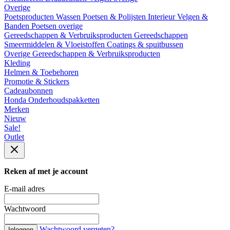
Overige
Poetsproducten
Wassen
Poetsen & Polijsten
Interieur
Velgen &
Banden
Poetsen overige
Gereedschappen & Verbruiksproducten
Gereedschappen
Smeermiddelen & Vloeistoffen
Coatings & spuitbussen
Overige Gereedschappen & Verbruiksproducten
Kleding
Helmen & Toebehoren
Promotie & Stickers
Cadeaubonnen
Honda Onderhoudspakketten
Merken
Nieuw
Sale!
Outlet
Reken af met je account
E-mail adres
Wachtwoord
Wachtwoord vergeten?
Inloggen