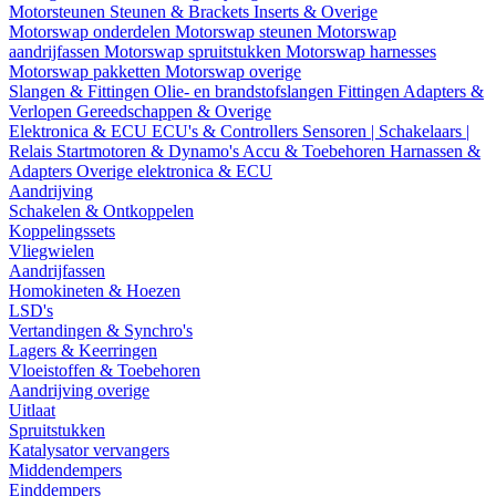
Motorsteunen
Steunen & Brackets
Inserts & Overige
Motorswap onderdelen
Motorswap steunen
Motorswap
aandrijfassen
Motorswap spruitstukken
Motorswap harnesses
Motorswap pakketten
Motorswap overige
Slangen & Fittingen
Olie- en brandstofslangen
Fittingen
Adapters &
Verlopen
Gereedschappen & Overige
Elektronica & ECU
ECU's & Controllers
Sensoren | Schakelaars |
Relais
Startmotoren & Dynamo's
Accu & Toebehoren
Harnassen &
Adapters
Overige elektronica & ECU
Aandrijving
Schakelen & Ontkoppelen
Koppelingssets
Vliegwielen
Aandrijfassen
Homokineten & Hoezen
LSD's
Vertandingen & Synchro's
Lagers & Keerringen
Vloeistoffen & Toebehoren
Aandrijving overige
Uitlaat
Spruitstukken
Katalysator vervangers
Middendempers
Einddempers