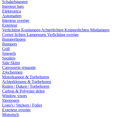
Schakelstangen
Interieur bars
Elektronica
Automatten
Interieur overige
Exterieur
Verlichting
Koplampen
Achterlichten
Knipperlichten
Mistlampen
Corner lichten
Lampensets
Verlichting overige
Bumperlippen
Bumpers
Grill
Spiegels
Spoilers
Side Skirts
Carrosserie reparatie
Zijschermen
Motorkappen & Toebehoren
Achterkleppen & Toebehoren
Ruiten | Daken | Toebehoren
Carbon & Polyester delen
Window visors
Sleepogen
Logo's | Stickers | Folies
Exterieur overige
Motorisch