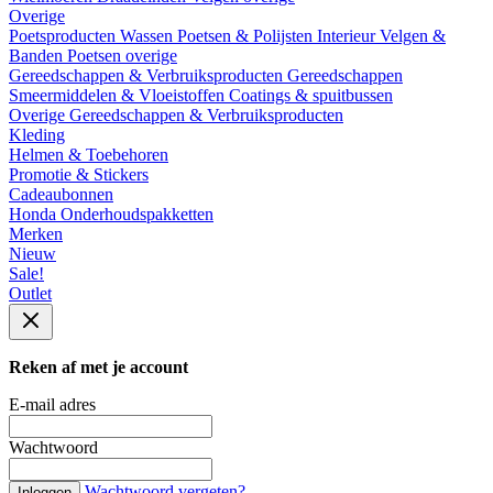
Overige
Poetsproducten
Wassen
Poetsen & Polijsten
Interieur
Velgen &
Banden
Poetsen overige
Gereedschappen & Verbruiksproducten
Gereedschappen
Smeermiddelen & Vloeistoffen
Coatings & spuitbussen
Overige Gereedschappen & Verbruiksproducten
Kleding
Helmen & Toebehoren
Promotie & Stickers
Cadeaubonnen
Honda Onderhoudspakketten
Merken
Nieuw
Sale!
Outlet
Reken af met je account
E-mail adres
Wachtwoord
Wachtwoord vergeten?
Inloggen