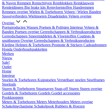
& Naven
Remmen
Remschijven
Remblokken
Remklauwen
Remleidingen
Big brake kits
Remvloeistoffen
Handremmen
Remmen overige
Wielen & Toebehoren
Velgen | Wielen
Banden
Spoorverbreders
Wielmoeren
Draadeinden
Velgen overige
Overige
Poetsproducten
Wassen
Poetsen & Polijsten
Interieur
Velgen &
Banden
Poetsen overige
Gereedschappen & Verbruiksproducten
Gereedschappen
Smeermiddelen & Vloeistoffen
Coatings &
spuitbussen
Overige Gereedschappen & Verbruiksproducten
Kleding
Helmen & Toebehoren
Promotie & Stickers
Cadeaubonnen
Honda Onderhoudspakketten
Merken
Nieuw
Sale!
Outlet
Home
Interieur
Stoelen & Toebehoren
Kuipstoelen
Verstelbare stoelen
Stoelframes
Stoelrails
Sturen & Toebehoren
Stuurnaven
Snap-off
Sturen
Sturen overige
Gordels & Toebehoren
Gordels
Gordel accessoires
Pookknoppen
Meters & Toebehoren
Meters
Meterhouders
Meters overige
Schakelmechanisme
Schakelpook
Rubbers & Hoezen