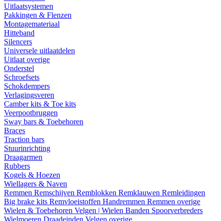
Uitlaatsystemen
Pakkingen & Flenzen
Montagemateriaal
Hitteband
Silencers
Universele uitlaatdelen
Uitlaat overige
Onderstel
Schroefsets
Schokdempers
Verlagingsveren
Camber kits & Toe kits
Veerpootbruggen
Sway bars & Toebehoren
Braces
Traction bars
Stuurinrichting
Draagarmen
Rubbers
Kogels & Hoezen
Wiellagers & Naven
Remmen
Remschijven
Remblokken
Remklauwen
Remleidingen
Big brake kits
Remvloeistoffen
Handremmen
Remmen overige
Wielen & Toebehoren
Velgen | Wielen
Banden
Spoorverbreders
Wielmoeren
Draadeinden
Velgen overige