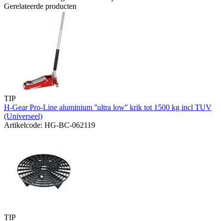
Gerelateerde producten
TIP
H-Gear Pro-Line aluminium ''ultra low'' krik tot 1500 kg incl TUV
(Universeel)
Artikelcode: HG-BC-062119
TIP