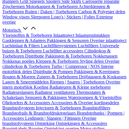
Bumpers
Grill
Spiegels
Spoilers
Side Skirts
Carrosserie reparatie
Zijschermen
Motorkappen & Toebehoren
Achterkleppen &
Toebehoren
Ruiten | Daken | Toebehoren
Carbon & Polyester delen
Window visors
Sleepogen
Logo's | Stickers | Folies
Exterieur
overige
Motorisch
Vloeistoffen & Toebehoren
Inlaattraject
Inlaatspruitstukken
Gaskleppen & Adapters
Pakkingen & Sensoren
Overige inlaattraject
Luchtinlaat & Filters
Luchtfiltersystemen
Luchtfilters
Universele
buizen & Toebehoren
Luchtfilter accessoires
Cilinderkop &
Toebehoren
Distributie
Pakkingen & Toebehoren
Nokkenassen
Nokkenas poelies
Kleppen & Toebehoren
Styling delen
Overige
cilinderkop & Toebehoren
Turbo | Compressor | NOS
Interne
motorblok delen
Distributie & Pompen
Pakkingen & Keerringen
Bouten & Moeren
Zuigers & Toebehoren
Drijfstangen & Krukassen
Lagers & Smeermiddelen
Riemen | Snaren | Toebehoren
Overige
intern motorblok
Koeling
Radiateuren & Kleine toebehoren
Radiateurslangen
Radiateur ventilatoren
Thermostaten &
Schakelaars
Sensoren & Pakkingen
Waterpompen & Vloeistoffen
Oliekoelers & Accessoires
Accessoires & Overige koelingsdelen
Brandstofsysteem
Injectoren & Toebehoren
Brandstoffilters
Brandstofrails & Brandstofdrukregelaars
Brandstoftanks | Pompen |
Accessoires
Leidingen | Slangen | Fittingen
Overige
brandstofsysteem
Ontsteking
Ontstekingen & Accessoires
Bougiekabels
Bougies
Ontsteking overige
Motor styling