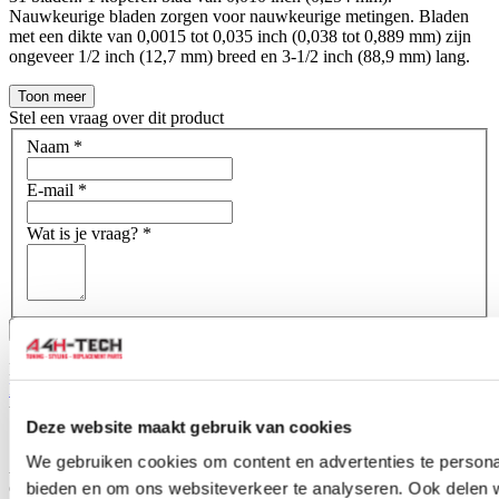
Nauwkeurige bladen zorgen voor nauwkeurige metingen. Bladen
met een dikte van 0,0015 tot 0,035 inch (0,038 tot 0,889 mm) zijn
ongeveer 1/2 inch (12,7 mm) breed en 3-1/2 inch (88,9 mm) lang.
Toon meer
Stel een vraag over dit product
Naam
*
E-mail
*
Wat is je vraag?
*
Bevestig
Dit formulier wordt beschermd door reCAPTCHA - het
Privacybeleid van Google
en
Servicevoorwaarden
zijn van
toepassing.
Deze website maakt gebruik van cookies
Schrijf je eigen review
We gebruiken cookies om content en advertenties te personal
Alleen geregistreerde gebruikers kunnen reviews schrijven.
Log in
of
maak een account aan
.
bieden en om ons websiteverkeer te analyseren. Ook delen 