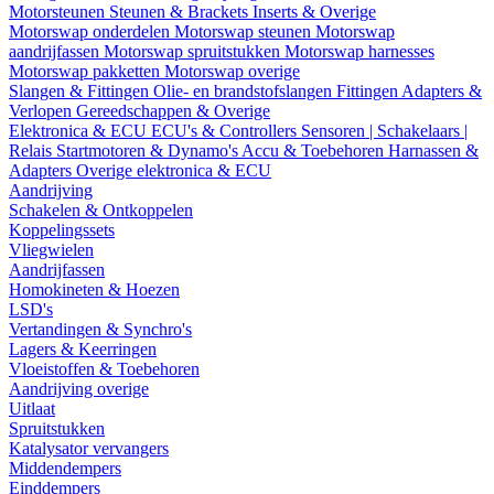
Motorsteunen
Steunen & Brackets
Inserts & Overige
Motorswap onderdelen
Motorswap steunen
Motorswap
aandrijfassen
Motorswap spruitstukken
Motorswap harnesses
Motorswap pakketten
Motorswap overige
Slangen & Fittingen
Olie- en brandstofslangen
Fittingen
Adapters &
Verlopen
Gereedschappen & Overige
Elektronica & ECU
ECU's & Controllers
Sensoren | Schakelaars |
Relais
Startmotoren & Dynamo's
Accu & Toebehoren
Harnassen &
Adapters
Overige elektronica & ECU
Aandrijving
Schakelen & Ontkoppelen
Koppelingssets
Vliegwielen
Aandrijfassen
Homokineten & Hoezen
LSD's
Vertandingen & Synchro's
Lagers & Keerringen
Vloeistoffen & Toebehoren
Aandrijving overige
Uitlaat
Spruitstukken
Katalysator vervangers
Middendempers
Einddempers