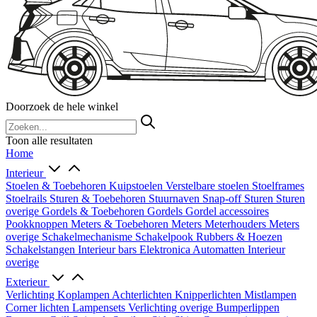
Doorzoek de hele winkel
Toon alle resultaten
Home
Interieur
Stoelen & Toebehoren
Kuipstoelen
Verstelbare stoelen
Stoelframes
Stoelrails
Sturen & Toebehoren
Stuurnaven
Snap-off
Sturen
Sturen
overige
Gordels & Toebehoren
Gordels
Gordel accessoires
Pookknoppen
Meters & Toebehoren
Meters
Meterhouders
Meters
overige
Schakelmechanisme
Schakelpook
Rubbers & Hoezen
Schakelstangen
Interieur bars
Elektronica
Automatten
Interieur
overige
Exterieur
Verlichting
Koplampen
Achterlichten
Knipperlichten
Mistlampen
Corner lichten
Lampensets
Verlichting overige
Bumperlippen