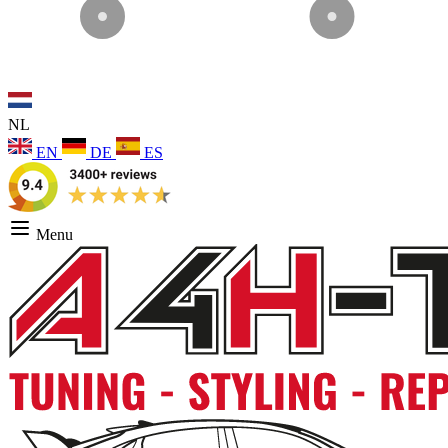
NL
EN
DE
ES
Menu