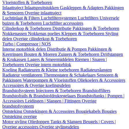
Vloeistoffen & Toebehoren
Inlaattraject
Inlaatspruitstukken
Gaskleppen & Adapters
Pakkingen
& Sensoren
Overige inlaattraject
Luchtinlaat & Filters
Luchtfiltersystemen
Luchtfilters
Universele
buizen & Toebehoren
Luchtfilter accessoires
Cilinderkop & Toebehoren
Distributie
Pakkingen & Toebehoren
Nokkenassen
Nokkenas poelies
Kleppen & Toebehoren
Styling
delen
Overige cilinderkop & Toebehoren
Turbo | Compressor | NOS
Interne motorblok delen
Distributie & Pompen
Pakkingen &
Keerringen
Bouten & Moeren
Zuigers & Toebehoren
Drijfstangen
& Krukassen
Lagers & Smeermiddelen
Riemen | Snaren |
Toebehoren
Overige intern motorblok
Koeling
Radiateuren & Kleine toebehoren
Radiateurslangen
Radiateur ventilatoren
Thermostaten & Schakelaars
Sensoren &
Pakkingen
Waterpompen & Vloeistoffen
Oliekoelers & Accessoires
Accessoires & Overige koelingsdelen
Brandstofsysteem
Injectoren & Toebehoren
Brandstoffilters
Brandstofrails & Brandstofdrukregelaars
Brandstoftanks | Pompen |
Accessoires
Leidingen | Slangen | Fittingen
Overige
brandstofsysteem
Ontsteking
Ontstekingen & Accessoires
Bougiekabels
Bougies
Ontsteking overige
Motor styling
Oliedoppen
Tanks & Slangen
Beugels | Covers |
Overige accessoires
Overige stylingsdelen