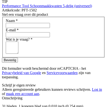
TIP
Performance Tool Schoonmaakkwasten 5-delig (universeel)
Artikelcode: PFT-1502
Stel een vraag over dit product
Naam
*
E-mail
*
Wat is je vraag?
*
Bevestig
Dit formulier wordt beschermd door reCAPTCHA - het
Privacybeleid van Google
en
Servicevoorwaarden
zijn van
toepassing.
Schrijf je eigen review
Alleen geregistreerde gebruikers kunnen reviews schrijven.
Log in
of
maak een account aan
.
Omschrijving
31 bladen. 1 koperen blad van 0,010 inch (0,254 mm).