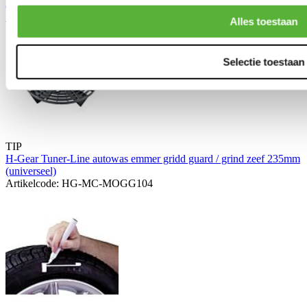
(Universeel)
Artikelcode: HG-BC-062119
Alles toestaan
Selectie toestaan
TIP
H-Gear Tuner-Line autowas emmer gridd guard / grind zeef 235mm
(universeel)
Artikelcode: HG-MC-MOGG104