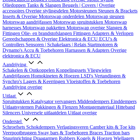
Oliedoppen
Tanks & Slangen
Beugels | Covers | Overige
accessoires
Overige stylingsdelen
Motorsteunen
Steunen & Brackets
Inserts & Overige
Motorswap onderdelen
Motorswap steunen
Motorswap aandrijfassen
Motorswap spruitstukken
Motorswap
harnesses
Motorswap pakketten
Motorswap overige
Slangen &
Fittingen
Olie- en brandstofslangen
Fittingen
Adapters & Verlopen
Gereedschappen & Overige
Elektronica & ECU
ECU's &
Controllers
Sensoren | Schakelaars | Relais
Startmotoren &
Dynamo's
Accu & Toebehoren
Harnassen & Adapters
Overige
elektronica & ECU
Aandrijving
Schakelen & Ontkoppelen
Koppelingssets
Vliegwielen
Aandrijfassen
Homokineten & Hoezen
LSD's
Vertandingen &
Synchro's
Lagers & Keerringen
Vloeistoffen & Toebehoren
Aandrijving overige
Uitlaat
Spruitstukken
Katalysator vervangers
Middendempers
Einddempers
Uitlaatsystemen
Pakkingen & Flenzen
Montagemateriaal
Hitteband
Silencers
Universele uitlaatdelen
Uitlaat overige
Onderstel
Schroefsets
Schokdempers
Verlagingsveren
Camber kits & Toe kits
Veerpootbruggen
Sway bars & Toebehoren
Braces
Traction bars
Stuurinrichting
Draagarmen
Rubbers
Kogels & Hoezen
Wiellagers