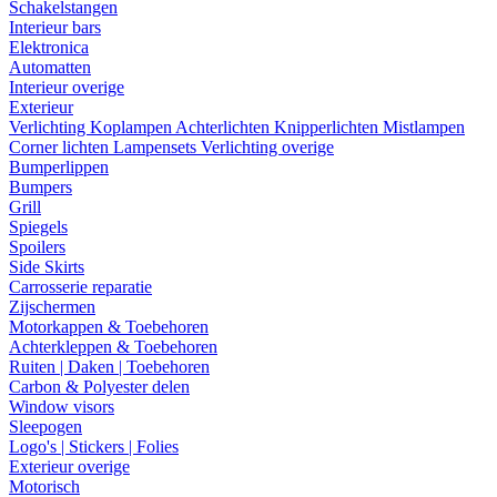
Schakelstangen
Interieur bars
Elektronica
Automatten
Interieur overige
Exterieur
Verlichting
Koplampen
Achterlichten
Knipperlichten
Mistlampen
Corner lichten
Lampensets
Verlichting overige
Bumperlippen
Bumpers
Grill
Spiegels
Spoilers
Side Skirts
Carrosserie reparatie
Zijschermen
Motorkappen & Toebehoren
Achterkleppen & Toebehoren
Ruiten | Daken | Toebehoren
Carbon & Polyester delen
Window visors
Sleepogen
Logo's | Stickers | Folies
Exterieur overige
Motorisch