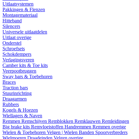
Uitlaatsystemen
Pakkingen & Flenzen
Montagemateriaal
Hitteband
Silencers
Universele uitlaatdelen
Uitlaat overige
Onderstel
Schroefsets
Schokdempers
Verlagingsveren
Camber kits & Toe kits
Veerpootbruggen
Sway bars & Toebehoren
Braces
Traction bars
Stuurinrichting
Draagarmen
Rubbers
Kogels & Hoezen
Wiellagers & Naven
Remmen
Remschijven
Remblokken
Remklauwen
Remleidingen
Big brake kits
Remvloeistoffen
Handremmen
Remmen overige
Wielen & Toebehoren
Velgen | Wielen
Banden
Spoorverbreders
Wielmoeren
Draadeinden
Velgen overige