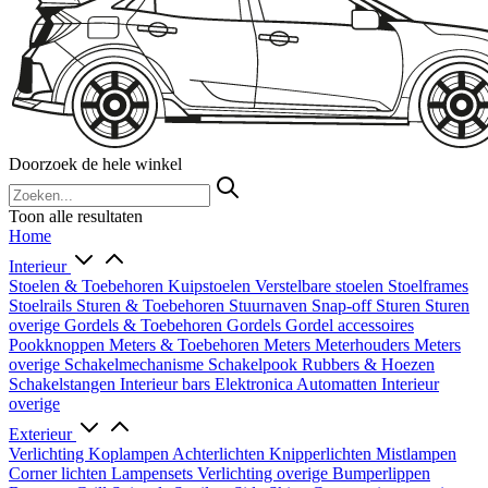
Doorzoek de hele winkel
Toon alle resultaten
Home
Interieur
Stoelen & Toebehoren
Kuipstoelen
Verstelbare stoelen
Stoelframes
Stoelrails
Sturen & Toebehoren
Stuurnaven
Snap-off
Sturen
Sturen
overige
Gordels & Toebehoren
Gordels
Gordel accessoires
Pookknoppen
Meters & Toebehoren
Meters
Meterhouders
Meters
overige
Schakelmechanisme
Schakelpook
Rubbers & Hoezen
Schakelstangen
Interieur bars
Elektronica
Automatten
Interieur
overige
Exterieur
Verlichting
Koplampen
Achterlichten
Knipperlichten
Mistlampen
Corner lichten
Lampensets
Verlichting overige
Bumperlippen