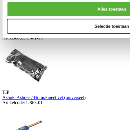
Alles toestaan
Selectie toestaan
TIP
Ashuki 383-delig rubberen o-ring set (universeel)
Artikelcode: U861-15
TIP
Ashuki Ashoes / Homokineet vet (universeel)
Artikelcode: U863-01