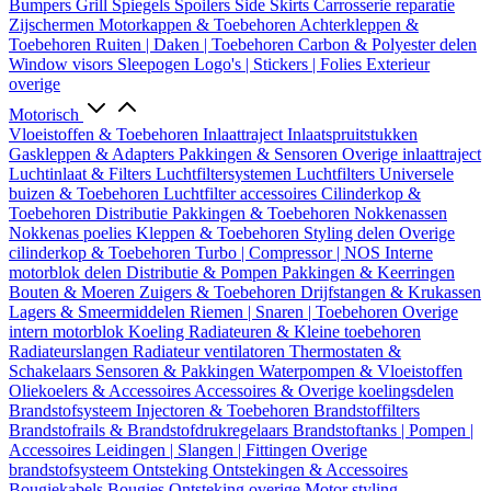
Bumpers
Grill
Spiegels
Spoilers
Side Skirts
Carrosserie reparatie
Zijschermen
Motorkappen & Toebehoren
Achterkleppen &
Toebehoren
Ruiten | Daken | Toebehoren
Carbon & Polyester delen
Window visors
Sleepogen
Logo's | Stickers | Folies
Exterieur
overige
Motorisch
Vloeistoffen & Toebehoren
Inlaattraject
Inlaatspruitstukken
Gaskleppen & Adapters
Pakkingen & Sensoren
Overige inlaattraject
Luchtinlaat & Filters
Luchtfiltersystemen
Luchtfilters
Universele
buizen & Toebehoren
Luchtfilter accessoires
Cilinderkop &
Toebehoren
Distributie
Pakkingen & Toebehoren
Nokkenassen
Nokkenas poelies
Kleppen & Toebehoren
Styling delen
Overige
cilinderkop & Toebehoren
Turbo | Compressor | NOS
Interne
motorblok delen
Distributie & Pompen
Pakkingen & Keerringen
Bouten & Moeren
Zuigers & Toebehoren
Drijfstangen & Krukassen
Lagers & Smeermiddelen
Riemen | Snaren | Toebehoren
Overige
intern motorblok
Koeling
Radiateuren & Kleine toebehoren
Radiateurslangen
Radiateur ventilatoren
Thermostaten &
Schakelaars
Sensoren & Pakkingen
Waterpompen & Vloeistoffen
Oliekoelers & Accessoires
Accessoires & Overige koelingsdelen
Brandstofsysteem
Injectoren & Toebehoren
Brandstoffilters
Brandstofrails & Brandstofdrukregelaars
Brandstoftanks | Pompen |
Accessoires
Leidingen | Slangen | Fittingen
Overige
brandstofsysteem
Ontsteking
Ontstekingen & Accessoires
Bougiekabels
Bougies
Ontsteking overige
Motor styling