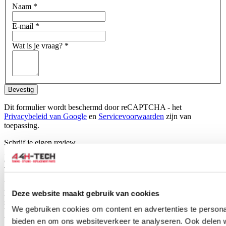
Naam
*
E-mail
*
Wat is je vraag?
*
Bevestig
Dit formulier wordt beschermd door reCAPTCHA - het
Privacybeleid van Google
en
Servicevoorwaarden
zijn van
toepassing.
Schrijf je eigen review
Alleen geregistreerde gebruikers kunnen reviews schrijven.
Log in
of
maak een account aan
.
Toepasbaar op:
Universeel
Dit product is universeel toepasbaar. Dit betekent dat het niet
Deze website maakt gebruik van cookies
specifiek voor een bepaald automerk of model is ontworpen.
We gebruiken cookies om content en advertenties te personal
Universele producten hebben vaak een slim ontwerp waardoor ze
breed inzetbaar zijn.
bieden en om ons websiteverkeer te analyseren. Ook delen 