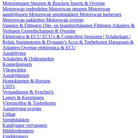
Motorsteunen
Steunen & Brackets
Inserts & Overige
Motorswap onderdelen
Motorswap steunen
Motorswap
aandrijfassen
Motorswap spruitstukken
Motorswap harnesses
Motorswap pakketten
Motorswap overige
Slangen & Fittingen
Olie- en brandstofslangen
Fittingen
Adapters &
Verlopen
Gereedschappen & Overige
Elektronica & ECU
ECU's & Controllers
Sensoren | Schakelaars |
Relais
Startmotoren & Dynamo's
Accu & Toebehoren
Harnassen &
Adapters
Overige elektronica & ECU
Aandrijving
Schakelen & Ontkoppelen
Koppelingssets
Vliegwielen
Aandrijfassen
Homokineten & Hoezen
LSD's
Vertandingen & Synchro's
Lagers & Keerringen
Vloeistoffen & Toebehoren
Aandrijving overige
Uitlaat
Spruitstukken
Katalysator vervangers
Middendempers
Einddempers