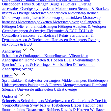
Oliedoppen
Tanks & Slangen
Beugels | Covers | Overige
accessoires
Overige stylingsdelen
Motorsteunen
Steunen & Brackets
Inserts & Overige
Motorswap onderdelen
Motorswap steunen
Motorswap aandrijfassen
Motorswap spruitstukken
Motorswap
harnesses
Motorswap pakketten
Motorswap overige
Slangen &
Fittingen
Olie- en brandstofslangen
Fittingen
Adapters & Verlopen
Gereedschappen & Overige
Elektronica & ECU
ECU's &
Controllers
Sensoren | Schakelaars | Relais
Startmotoren &
Dynamo's
Accu & Toebehoren
Harnassen & Adapters
Overige
elektronica & ECU
Aandrijving
Schakelen & Ontkoppelen
Koppelingssets
Vliegwielen
Aandrijfassen
Homokineten & Hoezen
LSD's
Vertandingen &
Synchro's
Lagers & Keerringen
Vloeistoffen & Toebehoren
Aandrijving overige
Uitlaat
Spruitstukken
Katalysator vervangers
Middendempers
Einddempers
Uitlaatsystemen
Pakkingen & Flenzen
Montagemateriaal
Hitteband
Silencers
Universele uitlaatdelen
Uitlaat overige
Onderstel
Schroefsets
Schokdempers
Verlagingsveren
Camber kits & Toe kits
Veerpootbruggen
Sway bars & Toebehoren
Braces
Traction bars
Stuurinrichting
Draagarmen
Rubbers
Kogels & Hoezen
Wiellagers