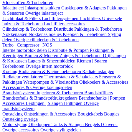
Vloeistoffen & Toebehoren
Inlaattraject
Inlaatspruitstukken
Gaskleppen & Adapters
Pakkingen
& Sensoren
Overige inlaattraject
Luchtinlaat & Filters
Luchtfiltersystemen
Luchtfilters
Universele
buizen & Toebehoren
Luchtfilter accessoires
Cilinderkop & Toebehoren
Distributie
Pakkingen & Toebehoren
Nokkenassen
Nokkenas poelies
Kleppen & Toebehoren
Styling
delen
Overige cilinderkop & Toebehoren
Turbo | Compressor | NOS
Interne motorblok delen
Distributie & Pompen
Pakkingen &
Keerringen
Bouten & Moeren
Zuigers & Toebehoren
Drijfstangen
& Krukassen
Lagers & Smeermiddelen
Riemen | Snaren |
Toebehoren
Overige intern motorblok
Koeling
Radiateuren & Kleine toebehoren
Radiateurslangen
Radiateur ventilatoren
Thermostaten & Schakelaars
Sensoren &
Pakkingen
Waterpompen & Vloeistoffen
Oliekoelers & Accessoires
Accessoires & Overige koelingsdelen
Brandstofsysteem
Injectoren & Toebehoren
Brandstoffilters
Brandstofrails & Brandstofdrukregelaars
Brandstoftanks | Pompen |
Accessoires
Leidingen | Slangen | Fittingen
Overige
brandstofsysteem
Ontsteking
Ontstekingen & Accessoires
Bougiekabels
Bougies
Ontsteking overige
Motor styling
Oliedoppen
Tanks & Slangen
Beugels | Covers |
Overige accessoires
Overige stylingsdelen