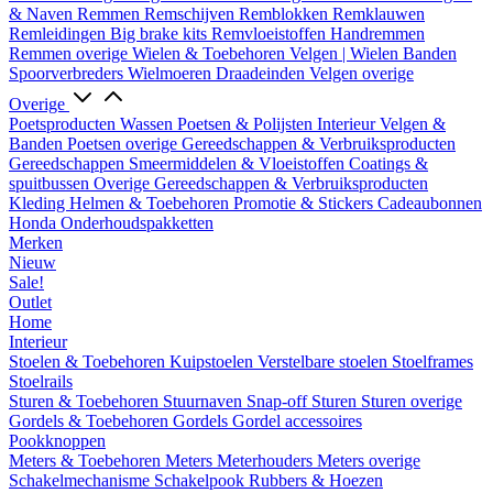
& Naven
Remmen
Remschijven
Remblokken
Remklauwen
Remleidingen
Big brake kits
Remvloeistoffen
Handremmen
Remmen overige
Wielen & Toebehoren
Velgen | Wielen
Banden
Spoorverbreders
Wielmoeren
Draadeinden
Velgen overige
Overige
Poetsproducten
Wassen
Poetsen & Polijsten
Interieur
Velgen &
Banden
Poetsen overige
Gereedschappen & Verbruiksproducten
Gereedschappen
Smeermiddelen & Vloeistoffen
Coatings &
spuitbussen
Overige Gereedschappen & Verbruiksproducten
Kleding
Helmen & Toebehoren
Promotie & Stickers
Cadeaubonnen
Honda Onderhoudspakketten
Merken
Nieuw
Sale!
Outlet
Home
Interieur
Stoelen & Toebehoren
Kuipstoelen
Verstelbare stoelen
Stoelframes
Stoelrails
Sturen & Toebehoren
Stuurnaven
Snap-off
Sturen
Sturen overige
Gordels & Toebehoren
Gordels
Gordel accessoires
Pookknoppen
Meters & Toebehoren
Meters
Meterhouders
Meters overige
Schakelmechanisme
Schakelpook
Rubbers & Hoezen