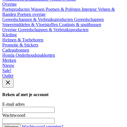
Overige
Poetsproducten
Wassen
Poetsen & Polijsten
Interieur
Velgen &
Banden
Poetsen overige
Gereedschappen & Verbruiksproducten
Gereedschappen
Smeermiddelen & Vloeistoffen
Coatings & spuitbussen
Overige Gereedschappen & Verbruiksproducten
Kleding
Helmen & Toebehoren
Promotie & Stickers
Cadeaubonnen
Honda Onderhoudspakketten
Merken
Nieuw
Sale!
Outlet
Reken af met je account
E-mail adres
Wachtwoord
Wachtwoord vergeten?
Inloggen