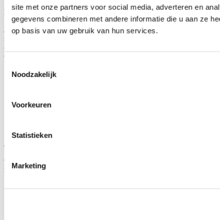
site met onze partners voor social media, adverteren en an
Hoe weet je of dit product geschikt is voor jouw auto?
gegevens combineren met andere informatie die u aan ze hee
Je schaft dit product aan op basis van eigen inzicht. Door de
op basis van uw gebruik van hun services.
specificaties, afbeelding of titel van het product te raadplegen, kun je
controleren of het geschikt is voor jouw auto.
Gerelateerde producten
Toestemmingsselectie
Noodzakelijk
Voorkeuren
Statistieken
TIP
ARP zuigerveer compressor verschillende boringen (universeel)
Artikelcode: ARP-901-750X
Marketing
Vanaf