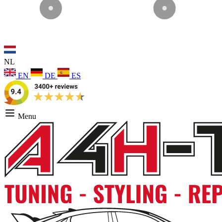
NL
EN
DE
ES
Menu