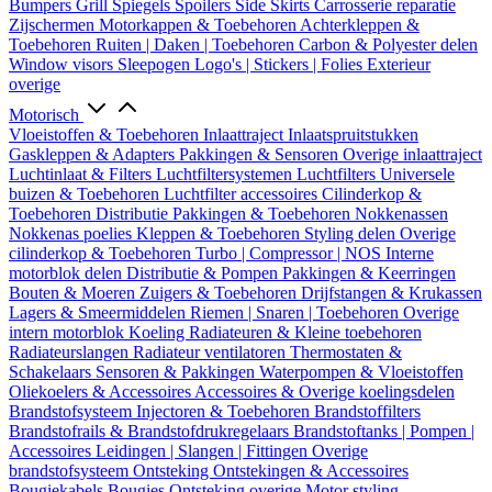
Bumpers
Grill
Spiegels
Spoilers
Side Skirts
Carrosserie reparatie
Zijschermen
Motorkappen & Toebehoren
Achterkleppen &
Toebehoren
Ruiten | Daken | Toebehoren
Carbon & Polyester delen
Window visors
Sleepogen
Logo's | Stickers | Folies
Exterieur
overige
Motorisch
Vloeistoffen & Toebehoren
Inlaattraject
Inlaatspruitstukken
Gaskleppen & Adapters
Pakkingen & Sensoren
Overige inlaattraject
Luchtinlaat & Filters
Luchtfiltersystemen
Luchtfilters
Universele
buizen & Toebehoren
Luchtfilter accessoires
Cilinderkop &
Toebehoren
Distributie
Pakkingen & Toebehoren
Nokkenassen
Nokkenas poelies
Kleppen & Toebehoren
Styling delen
Overige
cilinderkop & Toebehoren
Turbo | Compressor | NOS
Interne
motorblok delen
Distributie & Pompen
Pakkingen & Keerringen
Bouten & Moeren
Zuigers & Toebehoren
Drijfstangen & Krukassen
Lagers & Smeermiddelen
Riemen | Snaren | Toebehoren
Overige
intern motorblok
Koeling
Radiateuren & Kleine toebehoren
Radiateurslangen
Radiateur ventilatoren
Thermostaten &
Schakelaars
Sensoren & Pakkingen
Waterpompen & Vloeistoffen
Oliekoelers & Accessoires
Accessoires & Overige koelingsdelen
Brandstofsysteem
Injectoren & Toebehoren
Brandstoffilters
Brandstofrails & Brandstofdrukregelaars
Brandstoftanks | Pompen |
Accessoires
Leidingen | Slangen | Fittingen
Overige
brandstofsysteem
Ontsteking
Ontstekingen & Accessoires
Bougiekabels
Bougies
Ontsteking overige
Motor styling