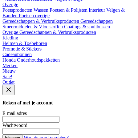
Overige
Poetsproducten
Wassen
Poetsen & Polijsten
Interieur
Velgen &
Banden
Poetsen overige
Gereedschappen & Verbruiksproducten
Gereedschappen
Smeermiddelen & Vloeistoffen
Coatings & spuitbussen
Overige Gereedschappen & Verbruiksproducten
Kleding
Helmen & Toebehoren
Promotie & Stickers
Cadeaubonnen
Honda Onderhoudspakketten
Merken
Nieuw
Sale!
Outlet
Reken af met je account
E-mail adres
Wachtwoord
Wachtwoord vergeten?
Inloggen