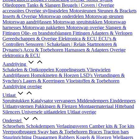
Oliedoppen
Tanks & Slangen
Beugels | Covers | Overige
accessoires
Overige stylingsdelen
Motorsteunen
Steunen & Brackets
Inserts & Overige
Motorswap onderdelen
Motorswap steunen
Motorswap aandrijfassen
Motorswap spruitstukken
Motorswap
harnesses
Motorswap pakketten
Motorswap overige
Slangen &
Fittingen
Olie- en brandstofslangen
Fittingen
Adapters & Verlopen
Gereedschappen & Overige
Elektronica & ECU
ECU's &
Controllers
Sensoren | Schakelaars | Relais
Startmotoren &
Dynamo's
Accu & Toebehoren
Harnassen & Adapters
Overige
elektronica & ECU
Aandrijving
Schakelen & Ontkoppelen
Koppelingssets
Vliegwielen
Aandrijfassen
Homokineten & Hoezen
LSD's
Vertandingen &
Synchro's
Lagers & Keerringen
Vloeistoffen & Toebehoren
Aandrijving overige
Uitlaat
Spruitstukken
Katalysator vervangers
Middendempers
Einddempers
Uitlaatsystemen
Pakkingen & Flenzen
Montagemateriaal
Hitteband
Silencers
Universele uitlaatdelen
Uitlaat overige
Onderstel
Schroefsets
Schokdempers
Verlagingsveren
Camber kits & Toe kits
Veerpootbruggen
Sway bars & Toebehoren
Braces
Traction bars
Stuurinrichting
Draagarmen
Rubbers
Kogels & Hoezen
Wiellagers