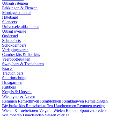
Uitlaatsystemen
Pakkingen & Flenzen
Montagemateriaal
Hitteband
Silencers
Universele uitlaatdelen
Uitlaat overige
Onderstel
Schroefsets
Schokdempers
Verlagingsveren
Camber kits & Toe kits
Veerpootbruggen
Sway bars & Toebehoren
Braces
Traction bars
Stuurinrichting
Draagarmen
Rubbers
Kogels & Hoezen
Wiellagers & Naven
Remmen
Remschijven
Remblokken
Remklauwen
Remleidingen
Big brake kits
Remvloeistoffen
Handremmen
Remmen overige
Wielen & Toebehoren
Velgen | Wielen
Banden
Spoorverbreders
Wielmoeren
Draadeinden
Velgen overige