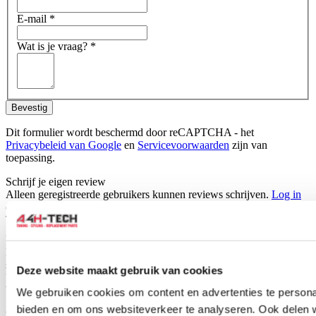
E-mail
*
Wat is je vraag?
*
Bevestig
Dit formulier wordt beschermd door reCAPTCHA - het
Privacybeleid van Google
en
Servicevoorwaarden
zijn van
toepassing.
Schrijf je eigen review
Alleen geregistreerde gebruikers kunnen reviews schrijven.
Log in
of
maak een account aan
.
Toepasbaar op:
Universeel
Dit product is universeel toepasbaar. Dit betekent dat het niet
specifiek voor een bepaald automerk of model is ontworpen.
Deze website maakt gebruik van cookies
Universele producten hebben vaak een slim ontwerp waardoor ze
breed inzetbaar zijn.
We gebruiken cookies om content en advertenties te personal
bieden en om ons websiteverkeer te analyseren. Ook delen 
Hoe weet je of dit product geschikt is voor jouw auto?