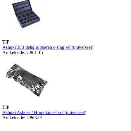
TIP
Ashuki 383-delig rubberen o-ring set (universeel)
Artikelcode: U861-15
TIP
Ashuki Ashoes / Homokineet vet (universeel)
Artikelcode: U863-01