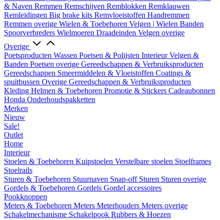
& Naven
Remmen
Remschijven
Remblokken
Remklauwen
Remleidingen
Big brake kits
Remvloeistoffen
Handremmen
Remmen overige
Wielen & Toebehoren
Velgen | Wielen
Banden
Spoorverbreders
Wielmoeren
Draadeinden
Velgen overige
Overige
Poetsproducten
Wassen
Poetsen & Polijsten
Interieur
Velgen &
Banden
Poetsen overige
Gereedschappen & Verbruiksproducten
Gereedschappen
Smeermiddelen & Vloeistoffen
Coatings &
spuitbussen
Overige Gereedschappen & Verbruiksproducten
Kleding
Helmen & Toebehoren
Promotie & Stickers
Cadeaubonnen
Honda Onderhoudspakketten
Merken
Nieuw
Sale!
Outlet
Home
Interieur
Stoelen & Toebehoren
Kuipstoelen
Verstelbare stoelen
Stoelframes
Stoelrails
Sturen & Toebehoren
Stuurnaven
Snap-off
Sturen
Sturen overige
Gordels & Toebehoren
Gordels
Gordel accessoires
Pookknoppen
Meters & Toebehoren
Meters
Meterhouders
Meters overige
Schakelmechanisme
Schakelpook
Rubbers & Hoezen