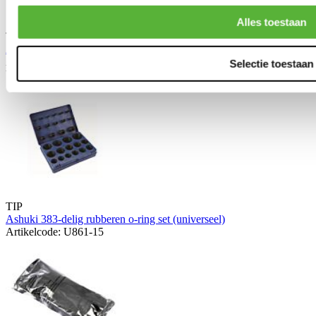
Alles toestaan
TIP
ARP zuigerveer compressor verschillende boringen (universeel)
Artikelcode: ARP-901-750X
Selectie toestaan
Vanaf
TIP
Ashuki 383-delig rubberen o-ring set (universeel)
Artikelcode: U861-15