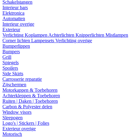
Schakelstangen
Interieur bars
Elektronica
Automatten
Interieur overige
Exterieur
Verlichting
Koplampen
Achterlichten
Knipperlichten
Mistlampen
Corner lichten
Lampensets
Verlichting overige
Bumperlippen
Bumpers
Grill
Spiegels
Spoilers
Side Skirts
Carrosserie reparatie
Zijschermen
Motorkappen & Toebehoren
Achterkleppen & Toebehoren
Ruiten | Daken | Toebehoren
Carbon & Polyester delen
Window visors
Sleepogen
Logo's | Stickers | Folies
Exterieur overige
Motorisch