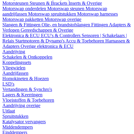
Motorsteunen
Steunen & Brackets
Inserts & Overige
Motorswap onderdelen
Motorswap steunen
Motorswap
aandrijfassen
Motorswap spruitstukken
Motorswap harnesses
Motorswap pakketten
Motorswap overige
Slangen & Fittingen
Olie- en brandstofslangen
Fittingen
Adapters &
Verlopen
Gereedschappen & Overige
Elektronica & ECU
ECU's & Controllers
Sensoren | Schakelaars |
Relais
Startmotoren & Dynamo's
Accu & Toebehoren
Harnassen &
Adapters
Overige elektronica & ECU
Aandrijving
Schakelen & Ontkoppelen
Koppelingssets
Vliegwielen
Aandrijfassen
Homokineten & Hoezen
LSD's
Vertandingen & Synchro's
Lagers & Keerringen
Vloeistoffen & Toebehoren
Aandrijving overige
Uitlaat
Spruitstukken
Katalysator vervangers
Middendempers
Einddempers