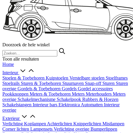
Doorzoek de hele winkel
Toon alle resultaten
Home
Interieur
Stoelen & Toebehoren
Kuipstoelen
Verstelbare stoelen
Stoelframes
Stoelrails
Sturen & Toebehoren
Stuurnaven
Snap-off
Sturen
Sturen
overige
Gordels & Toebehoren
Gordels
Gordel accessoires
Pookknoppen
Meters & Toebehoren
Meters
Meterhouders
Meters
overige
Schakelmechanisme
Schakelpook
Rubbers & Hoezen
Schakelstangen
Interieur bars
Elektronica
Automatten
Interieur
overige
Exterieur
Verlichting
Koplampen
Achterlichten
Knipperlichten
Mistlampen
Corner lichten
Lampensets
Verlichting overige
Bumperlippen