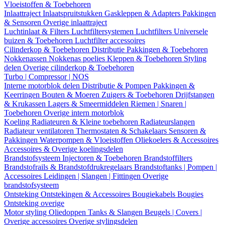
Vloeistoffen & Toebehoren
Inlaattraject
Inlaatspruitstukken
Gaskleppen & Adapters
Pakkingen
& Sensoren
Overige inlaattraject
Luchtinlaat & Filters
Luchtfiltersystemen
Luchtfilters
Universele
buizen & Toebehoren
Luchtfilter accessoires
Cilinderkop & Toebehoren
Distributie
Pakkingen & Toebehoren
Nokkenassen
Nokkenas poelies
Kleppen & Toebehoren
Styling
delen
Overige cilinderkop & Toebehoren
Turbo | Compressor | NOS
Interne motorblok delen
Distributie & Pompen
Pakkingen &
Keerringen
Bouten & Moeren
Zuigers & Toebehoren
Drijfstangen
& Krukassen
Lagers & Smeermiddelen
Riemen | Snaren |
Toebehoren
Overige intern motorblok
Koeling
Radiateuren & Kleine toebehoren
Radiateurslangen
Radiateur ventilatoren
Thermostaten & Schakelaars
Sensoren &
Pakkingen
Waterpompen & Vloeistoffen
Oliekoelers & Accessoires
Accessoires & Overige koelingsdelen
Brandstofsysteem
Injectoren & Toebehoren
Brandstoffilters
Brandstofrails & Brandstofdrukregelaars
Brandstoftanks | Pompen |
Accessoires
Leidingen | Slangen | Fittingen
Overige
brandstofsysteem
Ontsteking
Ontstekingen & Accessoires
Bougiekabels
Bougies
Ontsteking overige
Motor styling
Oliedoppen
Tanks & Slangen
Beugels | Covers |
Overige accessoires
Overige stylingsdelen