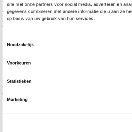
site met onze partners voor social media, adverteren en an
Je schaft dit product aan op basis van eigen inzicht. Door de
gegevens combineren met andere informatie die u aan ze hee
specificaties, afbeelding of titel van het product te raadplegen, kun je
op basis van uw gebruik van hun services.
controleren of het geschikt is voor jouw auto.
Gerelateerde producten
Toestemmingsselectie
Noodzakelijk
Voorkeuren
Statistieken
TIP
Castrol Edge 10W60 motorolie vol-synthetisch 1 liter (Universeel)
Artikelcode: CA-10W60-EDGE-SUP-1
Marketing