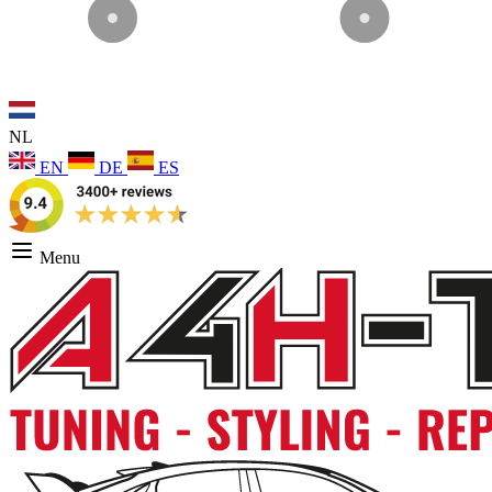
NL
EN
DE
ES
Menu