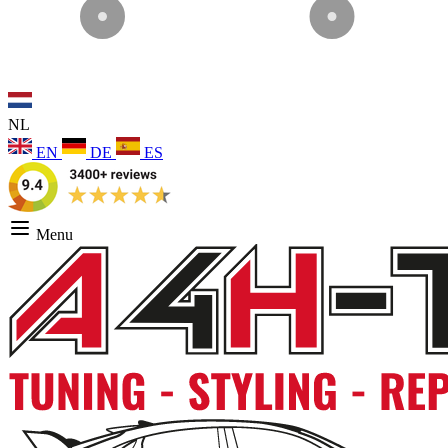
NL
EN
DE
ES
Menu