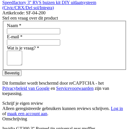
Speedfactory 3'' RVS buizen kit DIY uitlaatsysteem
(Civic/CRX/Del sol/Integra)
Artikelcode: SF-04-200
Stel een vraag over dit product
Naam
*
E-mail
*
Wat is je vraag?
*
Bevestig
Dit formulier wordt beschermd door reCAPTCHA - het
Privacybeleid van Google
en
Servicevoorwaarden
zijn van
toepassing.
Schrijf je eigen review
Alleen geregistreerde gebruikers kunnen reviews schrijven.
Log in
of
maak een account aan
.
Omschrijving
Invidia GT300 3'' Burned tip universal rear muffler.