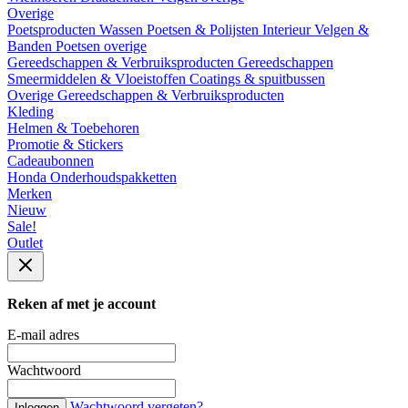
Overige
Poetsproducten
Wassen
Poetsen & Polijsten
Interieur
Velgen &
Banden
Poetsen overige
Gereedschappen & Verbruiksproducten
Gereedschappen
Smeermiddelen & Vloeistoffen
Coatings & spuitbussen
Overige Gereedschappen & Verbruiksproducten
Kleding
Helmen & Toebehoren
Promotie & Stickers
Cadeaubonnen
Honda Onderhoudspakketten
Merken
Nieuw
Sale!
Outlet
Reken af met je account
E-mail adres
Wachtwoord
Wachtwoord vergeten?
Inloggen