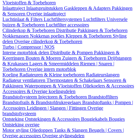
Vloeistoffen & Toebehoren
Inlaattraject
Inlaatspruitstukken
Gaskleppen & Adapters
Pakkingen
& Sensoren
Overige inlaattraject
Luchtinlaat & Filters
Luchtfiltersystemen
Luchtfilters
Universele
buizen & Toebehoren
Luchtfilter accessoires
Cilinderkop & Toebehoren
Distributie
Pakkingen & Toebehoren
Nokkenassen
Nokkenas poelies
Kleppen & Toebehoren
Styling
delen
Overige cilinderkop & Toebehoren
Turbo | Compressor | NOS
Interne motorblok delen
Distributie & Pompen
Pakkingen &
Keerringen
Bouten & Moeren
Zuigers & Toebehoren
Drijfstangen
& Krukassen
Lagers & Smeermiddelen
Riemen | Snaren |
Toebehoren
Overige intern motorblok
Koeling
Radiateuren & Kleine toebehoren
Radiateurslangen
Radiateur ventilatoren
Thermostaten & Schakelaars
Sensoren &
Pakkingen
Waterpompen & Vloeistoffen
Oliekoelers & Accessoires
Accessoires & Overige koelingsdelen
Brandstofsysteem
Injectoren & Toebehoren
Brandstoffilters
Brandstofrails & Brandstofdrukregelaars
Brandstoftanks | Pompen |
Accessoires
Leidingen | Slangen | Fittingen
Overige
brandstofsysteem
Ontsteking
Ontstekingen & Accessoires
Bougiekabels
Bougies
Ontsteking overige
Motor styling
Oliedoppen
Tanks & Slangen
Beugels | Covers |
Overige accessoires
Overige stylingsdelen