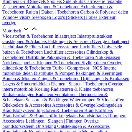
Bumpers
Grill
Spiegels
Spoilers
Side Skirts
Carrosserie reparatie
Zijschermen
Motorkappen & Toebehoren
Achterkleppen &
Toebehoren
Ruiten | Daken | Toebehoren
Carbon & Polyester delen
Window visors
Sleepogen
Logo's | Stickers | Folies
Exterieur
overige
Motorisch
Vloeistoffen & Toebehoren
Inlaattraject
Inlaatspruitstukken
Gaskleppen & Adapters
Pakkingen & Sensoren
Overige inlaattraject
Luchtinlaat & Filters
Luchtfiltersystemen
Luchtfilters
Universele
buizen & Toebehoren
Luchtfilter accessoires
Cilinderkop &
Toebehoren
Distributie
Pakkingen & Toebehoren
Nokkenassen
Nokkenas poelies
Kleppen & Toebehoren
Styling delen
Overige
cilinderkop & Toebehoren
Turbo | Compressor | NOS
Interne
motorblok delen
Distributie & Pompen
Pakkingen & Keerringen
Bouten & Moeren
Zuigers & Toebehoren
Drijfstangen & Krukassen
Lagers & Smeermiddelen
Riemen | Snaren | Toebehoren
Overige
intern motorblok
Koeling
Radiateuren & Kleine toebehoren
Radiateurslangen
Radiateur ventilatoren
Thermostaten &
Schakelaars
Sensoren & Pakkingen
Waterpompen & Vloeistoffen
Oliekoelers & Accessoires
Accessoires & Overige koelingsdelen
Brandstofsysteem
Injectoren & Toebehoren
Brandstoffilters
Brandstofrails & Brandstofdrukregelaars
Brandstoftanks | Pompen |
Accessoires
Leidingen | Slangen | Fittingen
Overige
brandstofsysteem
Ontsteking
Ontstekingen & Accessoires
Bougiekabels
Bougies
Ontsteking overige
Motor styling