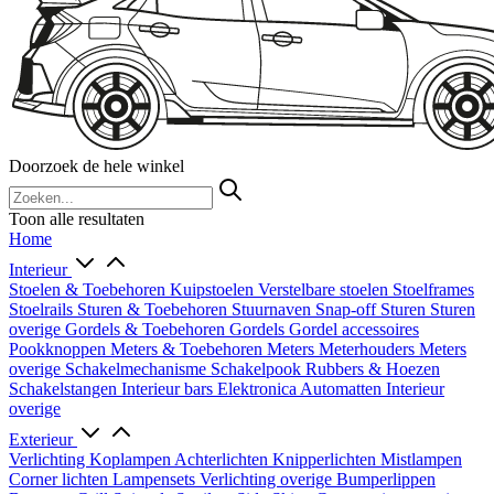
Doorzoek de hele winkel
Toon alle resultaten
Home
Interieur
Stoelen & Toebehoren
Kuipstoelen
Verstelbare stoelen
Stoelframes
Stoelrails
Sturen & Toebehoren
Stuurnaven
Snap-off
Sturen
Sturen
overige
Gordels & Toebehoren
Gordels
Gordel accessoires
Pookknoppen
Meters & Toebehoren
Meters
Meterhouders
Meters
overige
Schakelmechanisme
Schakelpook
Rubbers & Hoezen
Schakelstangen
Interieur bars
Elektronica
Automatten
Interieur
overige
Exterieur
Verlichting
Koplampen
Achterlichten
Knipperlichten
Mistlampen
Corner lichten
Lampensets
Verlichting overige
Bumperlippen