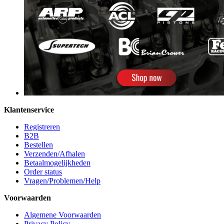
Klantenservice
Registreren
B2B
Bestellen
Verzenden/Afhalen
Betaalmogelijkheden
Order status
Vragen/Problemen/Help
Voorwaarden
Algemene Voorwaarden
Privacy Policy