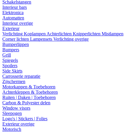
Schakelstangen
Interieur bars
Elektronica
Automatten
Interieur overige
Exterieur
Verlichting
Koplampen
Achterlichten
Knipperlichten
Mistlampen
Corner lichten
Lampensets
Verlichting overige
Bumperlippen
Bumpers
Grill
Spiegels
Spoilers
Side Skirts
Carrosserie reparatie
Zijschermen
Motorkappen & Toebehoren
Achterkleppen & Toebehoren
Ruiten | Daken | Toebehoren
Carbon & Polyester delen
Window visors
Sleepogen
Logo's | Stickers | Folies
Exterieur overige
Motorisch