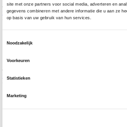
site met onze partners voor social media, adverteren en an
TIP
gegevens combineren met andere informatie die u aan ze hee
H-Gear Pro-Line RVS 2-bouts flens 3''/76mm (universeel)
op basis van uw gebruik van hun services.
Artikelcode: T-1540005
Toestemmingsselectie
Noodzakelijk
Voorkeuren
TIP
Vibrant ultra quiet RVS demper ovaal 3'' (universeel)
Statistieken
Artikelcode: VB-1142
Marketing