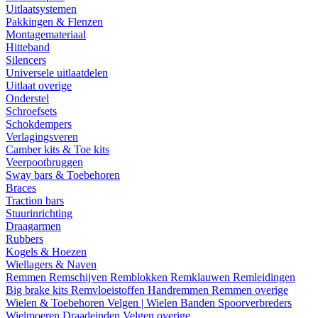
Uitlaatsystemen
Pakkingen & Flenzen
Montagemateriaal
Hitteband
Silencers
Universele uitlaatdelen
Uitlaat overige
Onderstel
Schroefsets
Schokdempers
Verlagingsveren
Camber kits & Toe kits
Veerpootbruggen
Sway bars & Toebehoren
Braces
Traction bars
Stuurinrichting
Draagarmen
Rubbers
Kogels & Hoezen
Wiellagers & Naven
Remmen
Remschijven
Remblokken
Remklauwen
Remleidingen
Big brake kits
Remvloeistoffen
Handremmen
Remmen overige
Wielen & Toebehoren
Velgen | Wielen
Banden
Spoorverbreders
Wielmoeren
Draadeinden
Velgen overige