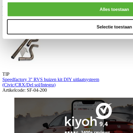
TIP
Alles toestaan
Vibrant RVS 3-bouts flens 3'' (universeel)
Artikelcode: VB-1483S
Selectie toestaan
TIP
Speedfactory 3'' RVS buizen kit DIY uitlaatsysteem
(Civic/CRX/Del sol/Integra)
Artikelcode: SF-04-200