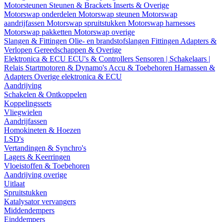
Motorsteunen
Steunen & Brackets
Inserts & Overige
Motorswap onderdelen
Motorswap steunen
Motorswap
aandrijfassen
Motorswap spruitstukken
Motorswap harnesses
Motorswap pakketten
Motorswap overige
Slangen & Fittingen
Olie- en brandstofslangen
Fittingen
Adapters &
Verlopen
Gereedschappen & Overige
Elektronica & ECU
ECU's & Controllers
Sensoren | Schakelaars |
Relais
Startmotoren & Dynamo's
Accu & Toebehoren
Harnassen &
Adapters
Overige elektronica & ECU
Aandrijving
Schakelen & Ontkoppelen
Koppelingssets
Vliegwielen
Aandrijfassen
Homokineten & Hoezen
LSD's
Vertandingen & Synchro's
Lagers & Keerringen
Vloeistoffen & Toebehoren
Aandrijving overige
Uitlaat
Spruitstukken
Katalysator vervangers
Middendempers
Einddempers