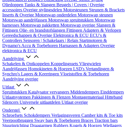
Oliedoppen
Tanks & Slangen
Beugels | Covers | Overige
accessoires
Overige stylingsdelen
Motorsteunen
Steunen & Brackets
Inserts & Overige
Motorswap onderdelen
Motorswap steunen
Motorswap aandrijfassen
Motorswap spruitstukken
Motorswap
harnesses
Motorswap pakketten
Motorswap overige
Slangen &
Fittingen
Olie- en brandstofslangen
Fittingen
Adapters & Verlopen
Gereedschappen & Overige
Elektronica & ECU
ECU's &
Controllers
Sensoren | Schakelaars | Relais
Startmotoren &
Dynamo's
Accu & Toebehoren
Harnassen & Adapters
Overige
elektronica & ECU
Aandrijving
Schakelen & Ontkoppelen
Koppelingssets
Vliegwielen
Aandrijfassen
Homokineten & Hoezen
LSD's
Vertandingen &
Synchro's
Lagers & Keerringen
Vloeistoffen & Toebehoren
Aandrijving overige
Uitlaat
Spruitstukken
Katalysator vervangers
Middendempers
Einddempers
Uitlaatsystemen
Pakkingen & Flenzen
Montagemateriaal
Hitteband
Silencers
Universele uitlaatdelen
Uitlaat overige
Onderstel
Schroefsets
Schokdempers
Verlagingsveren
Camber kits & Toe kits
Veerpootbruggen
Sway bars & Toebehoren
Braces
Traction bars
Stuurinrichting
Draagarmen
Rubbers
Kogels & Hoezen
Wiellagers