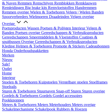
& Naven
Remmen
Remschijven
Remblokken
Remklauwen
Remleidingen
Big brake kits
Remvloeistoffen
Handremmen
Remmen overige
Wielen & Toebehoren
Velgen | Wielen
Banden
Spoorverbreders
Wielmoeren
Draadeinden
Velgen overige
Overige
Poetsproducten
Wassen
Poetsen & Polijsten
Interieur
Velgen &
Banden
Poetsen overige
Gereedschappen & Verbruiksproducten
Gereedschappen
Smeermiddelen & Vloeistoffen
Coatings &
spuitbussen
Overige Gereedschappen & Verbruiksproducten
Kleding
Helmen & Toebehoren
Promotie & Stickers
Cadeaubonnen
Honda Onderhoudspakketten
Merken
Nieuw
Sale!
Outlet
Home
Interieur
Stoelen & Toebehoren
Kuipstoelen
Verstelbare stoelen
Stoelframes
Stoelrails
Sturen & Toebehoren
Stuurnaven
Snap-off
Sturen
Sturen overige
Gordels & Toebehoren
Gordels
Gordel accessoires
Pookknoppen
Meters & Toebehoren
Meters
Meterhouders
Meters overige
Schakelmechanisme
Schakelpook
Rubbers & Hoezen