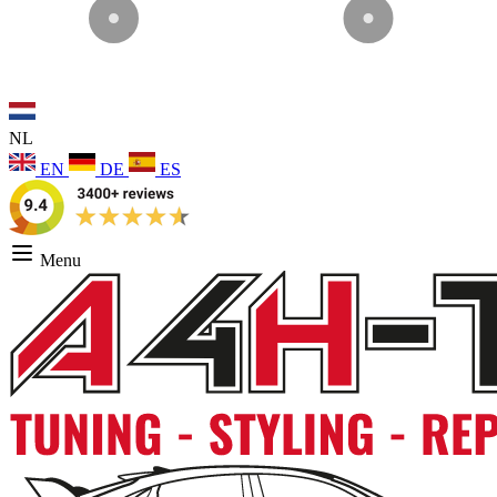
NL
EN
DE
ES
Menu