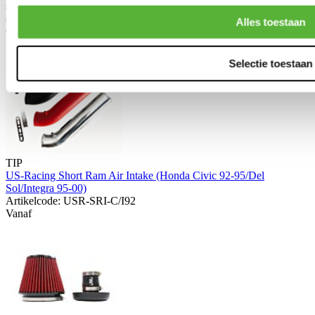
specificaties, afbeelding of titel van het product te raadplegen, kun je
controleren of het geschikt is voor jouw auto.
Alles toestaan
Gerelateerde producten
Selectie toestaan
TIP
US-Racing Short Ram Air Intake (Honda Civic 92-95/Del
Sol/Integra 95-00)
Artikelcode: USR-SRI-C/I92
Vanaf