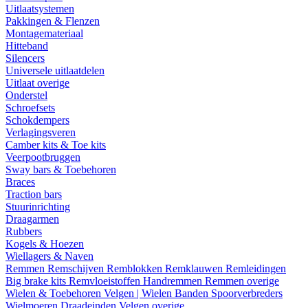
Uitlaatsystemen
Pakkingen & Flenzen
Montagemateriaal
Hitteband
Silencers
Universele uitlaatdelen
Uitlaat overige
Onderstel
Schroefsets
Schokdempers
Verlagingsveren
Camber kits & Toe kits
Veerpootbruggen
Sway bars & Toebehoren
Braces
Traction bars
Stuurinrichting
Draagarmen
Rubbers
Kogels & Hoezen
Wiellagers & Naven
Remmen
Remschijven
Remblokken
Remklauwen
Remleidingen
Big brake kits
Remvloeistoffen
Handremmen
Remmen overige
Wielen & Toebehoren
Velgen | Wielen
Banden
Spoorverbreders
Wielmoeren
Draadeinden
Velgen overige