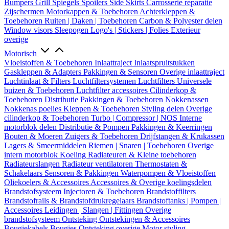
Bumpers
Grill
Spiegels
Spoilers
Side Skirts
Carrosserie reparatie
Zijschermen
Motorkappen & Toebehoren
Achterkleppen &
Toebehoren
Ruiten | Daken | Toebehoren
Carbon & Polyester delen
Window visors
Sleepogen
Logo's | Stickers | Folies
Exterieur
overige
Motorisch
Vloeistoffen & Toebehoren
Inlaattraject
Inlaatspruitstukken
Gaskleppen & Adapters
Pakkingen & Sensoren
Overige inlaattraject
Luchtinlaat & Filters
Luchtfiltersystemen
Luchtfilters
Universele
buizen & Toebehoren
Luchtfilter accessoires
Cilinderkop &
Toebehoren
Distributie
Pakkingen & Toebehoren
Nokkenassen
Nokkenas poelies
Kleppen & Toebehoren
Styling delen
Overige
cilinderkop & Toebehoren
Turbo | Compressor | NOS
Interne
motorblok delen
Distributie & Pompen
Pakkingen & Keerringen
Bouten & Moeren
Zuigers & Toebehoren
Drijfstangen & Krukassen
Lagers & Smeermiddelen
Riemen | Snaren | Toebehoren
Overige
intern motorblok
Koeling
Radiateuren & Kleine toebehoren
Radiateurslangen
Radiateur ventilatoren
Thermostaten &
Schakelaars
Sensoren & Pakkingen
Waterpompen & Vloeistoffen
Oliekoelers & Accessoires
Accessoires & Overige koelingsdelen
Brandstofsysteem
Injectoren & Toebehoren
Brandstoffilters
Brandstofrails & Brandstofdrukregelaars
Brandstoftanks | Pompen |
Accessoires
Leidingen | Slangen | Fittingen
Overige
brandstofsysteem
Ontsteking
Ontstekingen & Accessoires
Bougiekabels
Bougies
Ontsteking overige
Motor styling