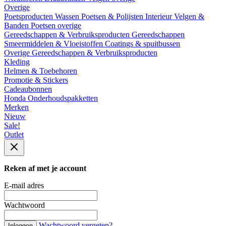
Overige
Poetsproducten
Wassen
Poetsen & Polijsten
Interieur
Velgen &
Banden
Poetsen overige
Gereedschappen & Verbruiksproducten
Gereedschappen
Smeermiddelen & Vloeistoffen
Coatings & spuitbussen
Overige Gereedschappen & Verbruiksproducten
Kleding
Helmen & Toebehoren
Promotie & Stickers
Cadeaubonnen
Honda Onderhoudspakketten
Merken
Nieuw
Sale!
Outlet
Reken af met je account
E-mail adres
Wachtwoord
Wachtwoord vergeten?
Inloggen