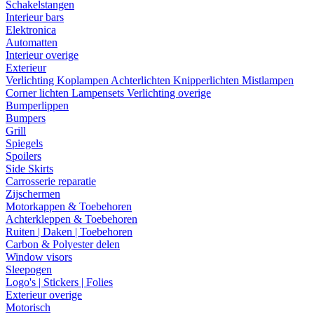
Schakelstangen
Interieur bars
Elektronica
Automatten
Interieur overige
Exterieur
Verlichting
Koplampen
Achterlichten
Knipperlichten
Mistlampen
Corner lichten
Lampensets
Verlichting overige
Bumperlippen
Bumpers
Grill
Spiegels
Spoilers
Side Skirts
Carrosserie reparatie
Zijschermen
Motorkappen & Toebehoren
Achterkleppen & Toebehoren
Ruiten | Daken | Toebehoren
Carbon & Polyester delen
Window visors
Sleepogen
Logo's | Stickers | Folies
Exterieur overige
Motorisch