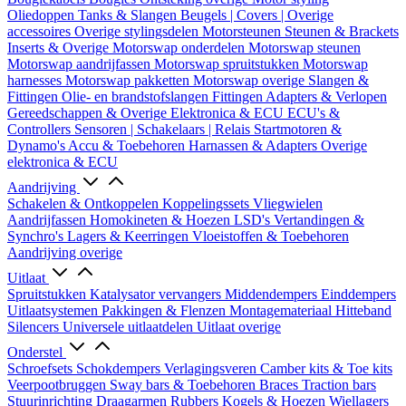
Oliedoppen
Tanks & Slangen
Beugels | Covers | Overige
accessoires
Overige stylingsdelen
Motorsteunen
Steunen & Brackets
Inserts & Overige
Motorswap onderdelen
Motorswap steunen
Motorswap aandrijfassen
Motorswap spruitstukken
Motorswap
harnesses
Motorswap pakketten
Motorswap overige
Slangen &
Fittingen
Olie- en brandstofslangen
Fittingen
Adapters & Verlopen
Gereedschappen & Overige
Elektronica & ECU
ECU's &
Controllers
Sensoren | Schakelaars | Relais
Startmotoren &
Dynamo's
Accu & Toebehoren
Harnassen & Adapters
Overige
elektronica & ECU
Aandrijving
Schakelen & Ontkoppelen
Koppelingssets
Vliegwielen
Aandrijfassen
Homokineten & Hoezen
LSD's
Vertandingen &
Synchro's
Lagers & Keerringen
Vloeistoffen & Toebehoren
Aandrijving overige
Uitlaat
Spruitstukken
Katalysator vervangers
Middendempers
Einddempers
Uitlaatsystemen
Pakkingen & Flenzen
Montagemateriaal
Hitteband
Silencers
Universele uitlaatdelen
Uitlaat overige
Onderstel
Schroefsets
Schokdempers
Verlagingsveren
Camber kits & Toe kits
Veerpootbruggen
Sway bars & Toebehoren
Braces
Traction bars
Stuurinrichting
Draagarmen
Rubbers
Kogels & Hoezen
Wiellagers