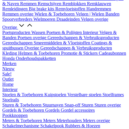
& Naven
Remmen
Remschijven
Remblokken
Remklauwen
Remleidingen
Big brake kits
Remvloeistoffen
Handremmen
Remmen overige
Wielen & Toebehoren
Velgen | Wielen
Banden
Spoorverbreders
Wielmoeren
Draadeinden
Velgen overige
Overige
Poetsproducten
Wassen
Poetsen & Polijsten
Interieur
Velgen &
Banden
Poetsen overige
Gereedschappen & Verbruiksproducten
Gereedschappen
Smeermiddelen & Vloeistoffen
Coatings &
spuitbussen
Overige Gereedschappen & Verbruiksproducten
Kleding
Helmen & Toebehoren
Promotie & Stickers
Cadeaubonnen
Honda Onderhoudspakketten
Merken
Nieuw
Sale!
Outlet
Home
Interieur
Stoelen & Toebehoren
Kuipstoelen
Verstelbare stoelen
Stoelframes
Stoelrails
Sturen & Toebehoren
Stuurnaven
Snap-off
Sturen
Sturen overige
Gordels & Toebehoren
Gordels
Gordel accessoires
Pookknoppen
Meters & Toebehoren
Meters
Meterhouders
Meters overige
Schakelmechanisme
Schakelpook
Rubbers & Hoezen