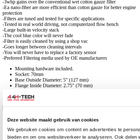
-3whp gains over the conventional wet cotton gauze filter
-Ea nano-fiber are more efficient than cotton gauze for better engine
protection
-Filters are tuned and tested for specific applications
-Tested in real world driving, not computerized flow bench
-Large built-in velocity stack
-The cool blue color will never fade
-Filter is easily cleaned by using a shop vac
-Goes longer between cleaning intervals
-You will never have to replace a factory sensor
-Preferred Filtering media used by OE manufacturers
Mounting hardware included.
Socket: 70mm
Base Outside Diameter: 5" (127 mm)
Flange Inside Diameter: 2.75" (70 mm)
Height: 5"(127 mm)
Top Outside Diameter: 4" (102 mm)
Toon meer
Stel een vraag over dit product
Deze website maakt gebruik van cookies
Naam
*
We gebruiken cookies om content en advertenties te personal
E-mail
*
bieden en om ons websiteverkeer te analyseren. Ook delen 