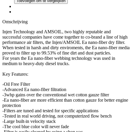
Toevoegen om te vergelijken
Omschrijving
Injen Technology and AMSOIL, two highly reputable and
successful companies have come together to co-brand a line of high
performance air filters, the Injen/AMSOIL Ea nano-fiber dry filter.
When tested in harsh and dirty enviroments, the Ea nano-fiber media
proved to filter up to 99.53% of fine dirt and dust particles.
For years the Ea nano-fiber webbing technology was used in
medium to heavy-duty diesel trucks.
Key Features:
-Oil Free Filter
-Advanced Ea nano-fiber filtration
-3whp gains over the conventional wet cotton gauze filter
-Ea nano-fiber are more efficient than cotton gauze for better engine
protection
-Filters are tuned and tested for specific applications
-Tested in real world driving, not computerized flow bench
-Large built-in velocity stack
-The cool blue color will never fade
-Filter is easily cleaned by using a shop vac