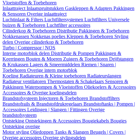
Vloeistoffen & Toebehoren
Inlaattraject
Inlaatspruitstukken
Gaskleppen & Adapters
Pakkingen
& Sensoren
Overige inlaattraject
Luchtinlaat & Filters
Luchtfiltersystemen
Luchtfilters
Universele
buizen & Toebehoren
Luchtfilter accessoires
Cilinderkop & Toebehoren
Distributie
Pakkingen & Toebehoren
Nokkenassen
Nokkenas poelies
Kleppen & Toebehoren
Styling
delen
Overige cilinderkop & Toebehoren
Turbo | Compressor | NOS
Interne motorblok delen
Distributie & Pompen
Pakkingen &
Keerringen
Bouten & Moeren
Zuigers & Toebehoren
Drijfstangen
& Krukassen
Lagers & Smeermiddelen
Riemen | Snaren |
Toebehoren
Overige intern motorblok
Koeling
Radiateuren & Kleine toebehoren
Radiateurslangen
Radiateur ventilatoren
Thermostaten & Schakelaars
Sensoren &
Pakkingen
Waterpompen & Vloeistoffen
Oliekoelers & Accessoires
Accessoires & Overige koelingsdelen
Brandstofsysteem
Injectoren & Toebehoren
Brandstoffilters
Brandstofrails & Brandstofdrukregelaars
Brandstoftanks | Pompen |
Accessoires
Leidingen | Slangen | Fittingen
Overige
brandstofsysteem
Ontsteking
Ontstekingen & Accessoires
Bougiekabels
Bougies
Ontsteking overige
Motor styling
Oliedoppen
Tanks & Slangen
Beugels | Covers |
Overige accessoires
Overige stylingsdelen