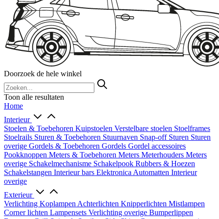
Doorzoek de hele winkel
Toon alle resultaten
Home
Interieur
Stoelen & Toebehoren
Kuipstoelen
Verstelbare stoelen
Stoelframes
Stoelrails
Sturen & Toebehoren
Stuurnaven
Snap-off
Sturen
Sturen
overige
Gordels & Toebehoren
Gordels
Gordel accessoires
Pookknoppen
Meters & Toebehoren
Meters
Meterhouders
Meters
overige
Schakelmechanisme
Schakelpook
Rubbers & Hoezen
Schakelstangen
Interieur bars
Elektronica
Automatten
Interieur
overige
Exterieur
Verlichting
Koplampen
Achterlichten
Knipperlichten
Mistlampen
Corner lichten
Lampensets
Verlichting overige
Bumperlippen