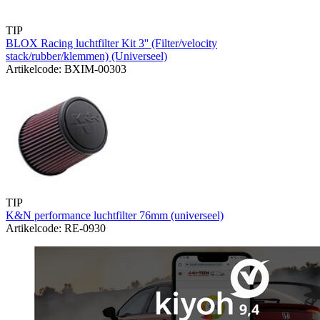
TIP
BLOX Racing luchtfilter Kit 3'' (Filter/velocity
stack/rubber/klemmen) (Universeel)
Artikelcode: BXIM-00303
TIP
K&N performance luchtfilter 76mm (universeel)
Artikelcode: RE-0930