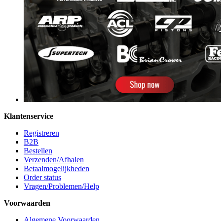
Klantenservice
Registreren
B2B
Bestellen
Verzenden/Afhalen
Betaalmogelijkheden
Order status
Vragen/Problemen/Help
Voorwaarden
Algemene Voorwaarden