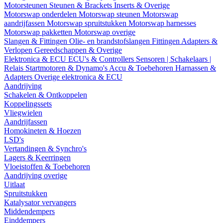
Motorsteunen
Steunen & Brackets
Inserts & Overige
Motorswap onderdelen
Motorswap steunen
Motorswap
aandrijfassen
Motorswap spruitstukken
Motorswap harnesses
Motorswap pakketten
Motorswap overige
Slangen & Fittingen
Olie- en brandstofslangen
Fittingen
Adapters &
Verlopen
Gereedschappen & Overige
Elektronica & ECU
ECU's & Controllers
Sensoren | Schakelaars |
Relais
Startmotoren & Dynamo's
Accu & Toebehoren
Harnassen &
Adapters
Overige elektronica & ECU
Aandrijving
Schakelen & Ontkoppelen
Koppelingssets
Vliegwielen
Aandrijfassen
Homokineten & Hoezen
LSD's
Vertandingen & Synchro's
Lagers & Keerringen
Vloeistoffen & Toebehoren
Aandrijving overige
Uitlaat
Spruitstukken
Katalysator vervangers
Middendempers
Einddempers