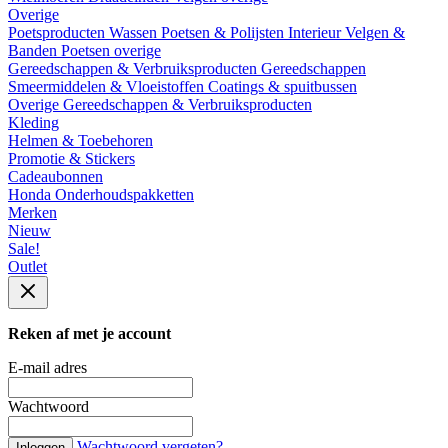
Overige
Poetsproducten
Wassen
Poetsen & Polijsten
Interieur
Velgen &
Banden
Poetsen overige
Gereedschappen & Verbruiksproducten
Gereedschappen
Smeermiddelen & Vloeistoffen
Coatings & spuitbussen
Overige Gereedschappen & Verbruiksproducten
Kleding
Helmen & Toebehoren
Promotie & Stickers
Cadeaubonnen
Honda Onderhoudspakketten
Merken
Nieuw
Sale!
Outlet
Reken af met je account
E-mail adres
Wachtwoord
Wachtwoord vergeten?
Inloggen