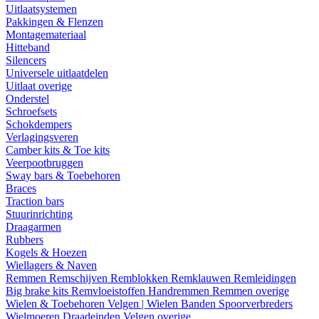
Uitlaatsystemen
Pakkingen & Flenzen
Montagemateriaal
Hitteband
Silencers
Universele uitlaatdelen
Uitlaat overige
Onderstel
Schroefsets
Schokdempers
Verlagingsveren
Camber kits & Toe kits
Veerpootbruggen
Sway bars & Toebehoren
Braces
Traction bars
Stuurinrichting
Draagarmen
Rubbers
Kogels & Hoezen
Wiellagers & Naven
Remmen
Remschijven
Remblokken
Remklauwen
Remleidingen
Big brake kits
Remvloeistoffen
Handremmen
Remmen overige
Wielen & Toebehoren
Velgen | Wielen
Banden
Spoorverbreders
Wielmoeren
Draadeinden
Velgen overige