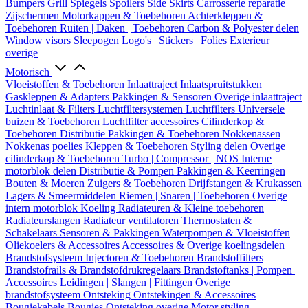
Bumpers
Grill
Spiegels
Spoilers
Side Skirts
Carrosserie reparatie
Zijschermen
Motorkappen & Toebehoren
Achterkleppen &
Toebehoren
Ruiten | Daken | Toebehoren
Carbon & Polyester delen
Window visors
Sleepogen
Logo's | Stickers | Folies
Exterieur
overige
Motorisch
Vloeistoffen & Toebehoren
Inlaattraject
Inlaatspruitstukken
Gaskleppen & Adapters
Pakkingen & Sensoren
Overige inlaattraject
Luchtinlaat & Filters
Luchtfiltersystemen
Luchtfilters
Universele
buizen & Toebehoren
Luchtfilter accessoires
Cilinderkop &
Toebehoren
Distributie
Pakkingen & Toebehoren
Nokkenassen
Nokkenas poelies
Kleppen & Toebehoren
Styling delen
Overige
cilinderkop & Toebehoren
Turbo | Compressor | NOS
Interne
motorblok delen
Distributie & Pompen
Pakkingen & Keerringen
Bouten & Moeren
Zuigers & Toebehoren
Drijfstangen & Krukassen
Lagers & Smeermiddelen
Riemen | Snaren | Toebehoren
Overige
intern motorblok
Koeling
Radiateuren & Kleine toebehoren
Radiateurslangen
Radiateur ventilatoren
Thermostaten &
Schakelaars
Sensoren & Pakkingen
Waterpompen & Vloeistoffen
Oliekoelers & Accessoires
Accessoires & Overige koelingsdelen
Brandstofsysteem
Injectoren & Toebehoren
Brandstoffilters
Brandstofrails & Brandstofdrukregelaars
Brandstoftanks | Pompen |
Accessoires
Leidingen | Slangen | Fittingen
Overige
brandstofsysteem
Ontsteking
Ontstekingen & Accessoires
Bougiekabels
Bougies
Ontsteking overige
Motor styling