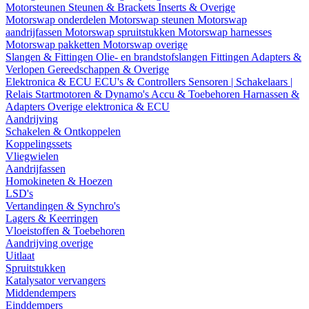
Motorsteunen
Steunen & Brackets
Inserts & Overige
Motorswap onderdelen
Motorswap steunen
Motorswap
aandrijfassen
Motorswap spruitstukken
Motorswap harnesses
Motorswap pakketten
Motorswap overige
Slangen & Fittingen
Olie- en brandstofslangen
Fittingen
Adapters &
Verlopen
Gereedschappen & Overige
Elektronica & ECU
ECU's & Controllers
Sensoren | Schakelaars |
Relais
Startmotoren & Dynamo's
Accu & Toebehoren
Harnassen &
Adapters
Overige elektronica & ECU
Aandrijving
Schakelen & Ontkoppelen
Koppelingssets
Vliegwielen
Aandrijfassen
Homokineten & Hoezen
LSD's
Vertandingen & Synchro's
Lagers & Keerringen
Vloeistoffen & Toebehoren
Aandrijving overige
Uitlaat
Spruitstukken
Katalysator vervangers
Middendempers
Einddempers