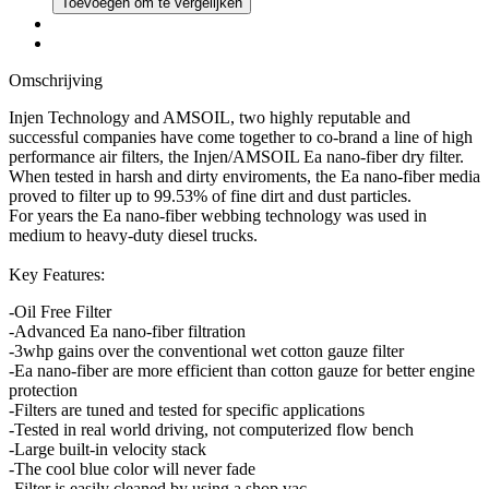
Toevoegen om te vergelijken
Omschrijving
Injen Technology and AMSOIL, two highly reputable and
successful companies have come together to co-brand a line of high
performance air filters, the Injen/AMSOIL Ea nano-fiber dry filter.
When tested in harsh and dirty enviroments, the Ea nano-fiber media
proved to filter up to 99.53% of fine dirt and dust particles.
For years the Ea nano-fiber webbing technology was used in
medium to heavy-duty diesel trucks.
Key Features:
-Oil Free Filter
-Advanced Ea nano-fiber filtration
-3whp gains over the conventional wet cotton gauze filter
-Ea nano-fiber are more efficient than cotton gauze for better engine
protection
-Filters are tuned and tested for specific applications
-Tested in real world driving, not computerized flow bench
-Large built-in velocity stack
-The cool blue color will never fade
-Filter is easily cleaned by using a shop vac