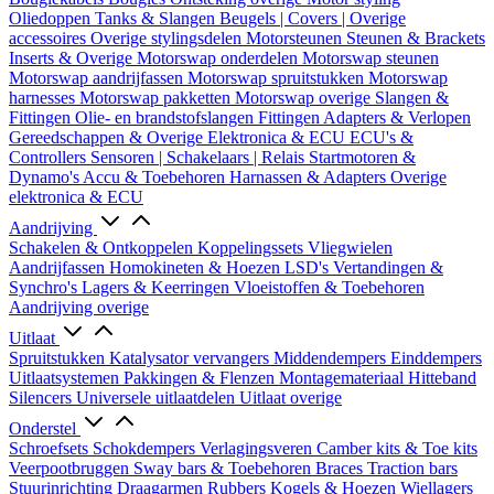
Oliedoppen
Tanks & Slangen
Beugels | Covers | Overige
accessoires
Overige stylingsdelen
Motorsteunen
Steunen & Brackets
Inserts & Overige
Motorswap onderdelen
Motorswap steunen
Motorswap aandrijfassen
Motorswap spruitstukken
Motorswap
harnesses
Motorswap pakketten
Motorswap overige
Slangen &
Fittingen
Olie- en brandstofslangen
Fittingen
Adapters & Verlopen
Gereedschappen & Overige
Elektronica & ECU
ECU's &
Controllers
Sensoren | Schakelaars | Relais
Startmotoren &
Dynamo's
Accu & Toebehoren
Harnassen & Adapters
Overige
elektronica & ECU
Aandrijving
Schakelen & Ontkoppelen
Koppelingssets
Vliegwielen
Aandrijfassen
Homokineten & Hoezen
LSD's
Vertandingen &
Synchro's
Lagers & Keerringen
Vloeistoffen & Toebehoren
Aandrijving overige
Uitlaat
Spruitstukken
Katalysator vervangers
Middendempers
Einddempers
Uitlaatsystemen
Pakkingen & Flenzen
Montagemateriaal
Hitteband
Silencers
Universele uitlaatdelen
Uitlaat overige
Onderstel
Schroefsets
Schokdempers
Verlagingsveren
Camber kits & Toe kits
Veerpootbruggen
Sway bars & Toebehoren
Braces
Traction bars
Stuurinrichting
Draagarmen
Rubbers
Kogels & Hoezen
Wiellagers