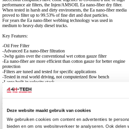
performance air filters, the Injen/AMSOIL Ea nano-fiber dry filter.
When tested in harsh and dirty enviroments, the Ea nano-fiber media
proved to filter up to 99.53% of fine dirt and dust particles.
For years the Ea nano-fiber webbing technology was used in
medium to heavy-duty diesel trucks.
Key Features:
-Oil Free Filter
-Advanced Ea nano-fiber filtration
-3whp gains over the conventional wet cotton gauze filter
-Ea nano-fiber are more efficient than cotton gauze for better engine
protection
-Filters are tuned and tested for specific applications
-Tested in real world driving, not computerized flow bench
-Large built-in velocity stack
-The cool blue color will never fade
-Filter is easily cleaned by using a shop vac
-Goes longer between cleaning intervals
-You will never have to replace a factory sensor
-Preferred Filtering media used by OE manufacturers
Deze website maakt gebruik van cookies
Flange Inside Dimensions 4.00
We gebruiken cookies om content en advertenties te personal
Flange Height .900
bieden en om ons websiteverkeer te analyseren. Ook delen 
Base Outside Diameter 5.50