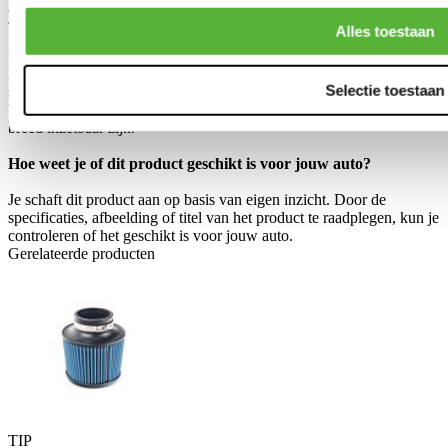
of
maak een account aan
.
Toepasbaar op:
Alles toestaan
Universeel
Dit product is universeel toepasbaar. Dit betekent dat het niet
Selectie toestaan
specifiek voor een bepaald automerk of model is ontworpen.
Universele producten hebben vaak een slim ontwerp waardoor ze
breed inzetbaar zijn.
Hoe weet je of dit product geschikt is voor jouw auto?
Je schaft dit product aan op basis van eigen inzicht. Door de
specificaties, afbeelding of titel van het product te raadplegen, kun je
controleren of het geschikt is voor jouw auto.
Gerelateerde producten
TIP