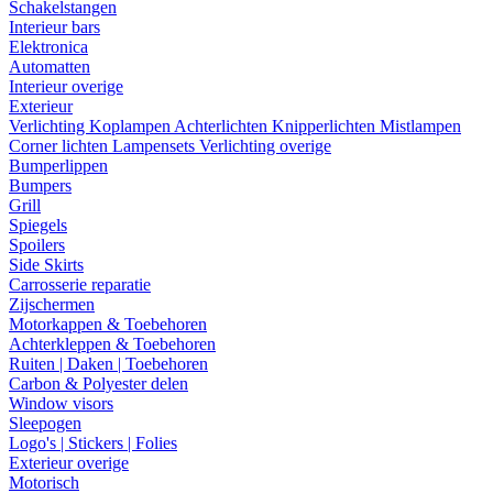
Schakelstangen
Interieur bars
Elektronica
Automatten
Interieur overige
Exterieur
Verlichting
Koplampen
Achterlichten
Knipperlichten
Mistlampen
Corner lichten
Lampensets
Verlichting overige
Bumperlippen
Bumpers
Grill
Spiegels
Spoilers
Side Skirts
Carrosserie reparatie
Zijschermen
Motorkappen & Toebehoren
Achterkleppen & Toebehoren
Ruiten | Daken | Toebehoren
Carbon & Polyester delen
Window visors
Sleepogen
Logo's | Stickers | Folies
Exterieur overige
Motorisch