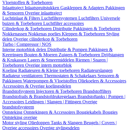
Vloeistoffen & Toebehoren
Inlaattraject
Inlaatspruitstukken
Gaskleppen & Adapters
Pakkingen
& Sensoren
Overige inlaattraject
Luchtinlaat & Filters
Luchtfiltersystemen
Luchtfilters
Universele
buizen & Toebehoren
Luchtfilter accessoires
Cilinderkop & Toebehoren
Distributie
Pakkingen & Toebehoren
Nokkenassen
Nokkenas poelies
Kleppen & Toebehoren
Styling
delen
Overige cilinderkop & Toebehoren
Turbo | Compressor | NOS
Interne motorblok delen
Distributie & Pompen
Pakkingen &
Keerringen
Bouten & Moeren
Zuigers & Toebehoren
Drijfstangen
& Krukassen
Lagers & Smeermiddelen
Riemen | Snaren |
Toebehoren
Overige intern motorblok
Koeling
Radiateuren & Kleine toebehoren
Radiateurslangen
Radiateur ventilatoren
Thermostaten & Schakelaars
Sensoren &
Pakkingen
Waterpompen & Vloeistoffen
Oliekoelers & Accessoires
Accessoires & Overige koelingsdelen
Brandstofsysteem
Injectoren & Toebehoren
Brandstoffilters
Brandstofrails & Brandstofdrukregelaars
Brandstoftanks | Pompen |
Accessoires
Leidingen | Slangen | Fittingen
Overige
brandstofsysteem
Ontsteking
Ontstekingen & Accessoires
Bougiekabels
Bougies
Ontsteking overige
Motor styling
Oliedoppen
Tanks & Slangen
Beugels | Covers |
Overige accessoires
Overige stylingsdelen