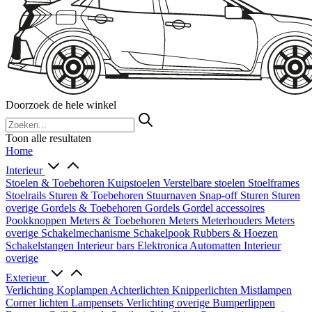
Doorzoek de hele winkel
Toon alle resultaten
Home
Interieur
Stoelen & Toebehoren
Kuipstoelen
Verstelbare stoelen
Stoelframes
Stoelrails
Sturen & Toebehoren
Stuurnaven
Snap-off
Sturen
Sturen
overige
Gordels & Toebehoren
Gordels
Gordel accessoires
Pookknoppen
Meters & Toebehoren
Meters
Meterhouders
Meters
overige
Schakelmechanisme
Schakelpook
Rubbers & Hoezen
Schakelstangen
Interieur bars
Elektronica
Automatten
Interieur
overige
Exterieur
Verlichting
Koplampen
Achterlichten
Knipperlichten
Mistlampen
Corner lichten
Lampensets
Verlichting overige
Bumperlippen