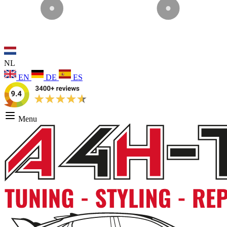
NL
EN
DE
ES
Menu