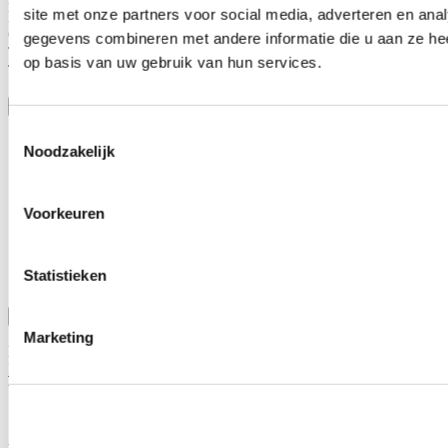
site met onze partners voor social media, adverteren en an
Media Height 5.40
Overall Height 7.05" +/- .150"
gegevens combineren met andere informatie die u aan ze hee
Top Outside Dimensions 4.0
op basis van uw gebruik van hun services.
Top Style Closed Top
Toon meer
Stel een vraag over dit product
Toestemmingsselectie
Naam
*
Noodzakelijk
E-mail
*
Voorkeuren
Wat is je vraag?
*
Statistieken
Bevestig
Marketing
Dit formulier wordt beschermd door reCAPTCHA - het
Privacybeleid van Google
en
Servicevoorwaarden
zijn van
toepassing.
Schrijf je eigen review
Alleen geregistreerde gebruikers kunnen reviews schrijven.
Log in