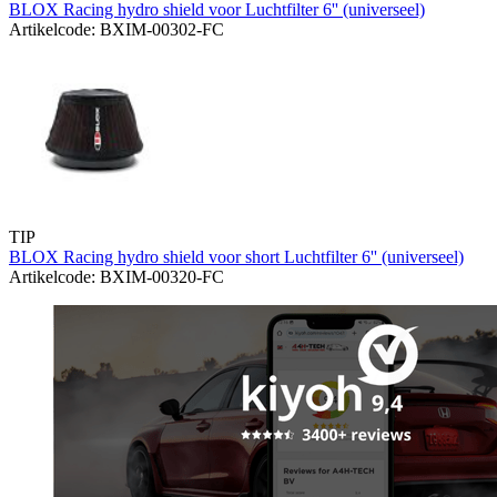
BLOX Racing hydro shield voor Luchtfilter 6'' (universeel)
Artikelcode: BXIM-00302-FC
TIP
BLOX Racing hydro shield voor short Luchtfilter 6'' (universeel)
Artikelcode: BXIM-00320-FC