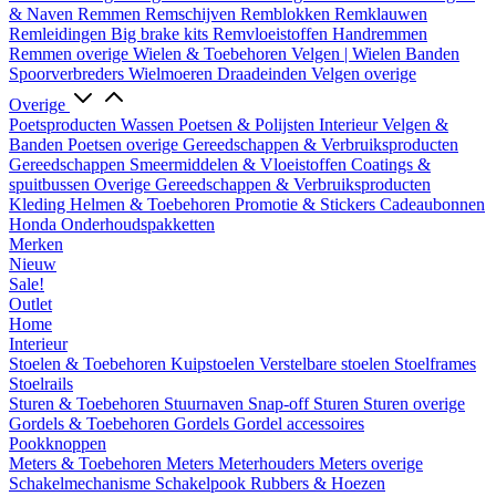
& Naven
Remmen
Remschijven
Remblokken
Remklauwen
Remleidingen
Big brake kits
Remvloeistoffen
Handremmen
Remmen overige
Wielen & Toebehoren
Velgen | Wielen
Banden
Spoorverbreders
Wielmoeren
Draadeinden
Velgen overige
Overige
Poetsproducten
Wassen
Poetsen & Polijsten
Interieur
Velgen &
Banden
Poetsen overige
Gereedschappen & Verbruiksproducten
Gereedschappen
Smeermiddelen & Vloeistoffen
Coatings &
spuitbussen
Overige Gereedschappen & Verbruiksproducten
Kleding
Helmen & Toebehoren
Promotie & Stickers
Cadeaubonnen
Honda Onderhoudspakketten
Merken
Nieuw
Sale!
Outlet
Home
Interieur
Stoelen & Toebehoren
Kuipstoelen
Verstelbare stoelen
Stoelframes
Stoelrails
Sturen & Toebehoren
Stuurnaven
Snap-off
Sturen
Sturen overige
Gordels & Toebehoren
Gordels
Gordel accessoires
Pookknoppen
Meters & Toebehoren
Meters
Meterhouders
Meters overige
Schakelmechanisme
Schakelpook
Rubbers & Hoezen