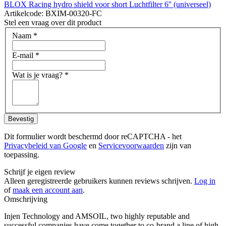
BLOX Racing hydro shield voor short Luchtfilter 6'' (universeel)
Artikelcode: BXIM-00320-FC
Stel een vraag over dit product
Naam
*
E-mail
*
Wat is je vraag?
*
Bevestig
Dit formulier wordt beschermd door reCAPTCHA - het
Privacybeleid van Google
en
Servicevoorwaarden
zijn van
toepassing.
Schrijf je eigen review
Alleen geregistreerde gebruikers kunnen reviews schrijven.
Log in
of
maak een account aan
.
Omschrijving
Injen Technology and AMSOIL, two highly reputable and
successful companies have come together to co-brand a line of high