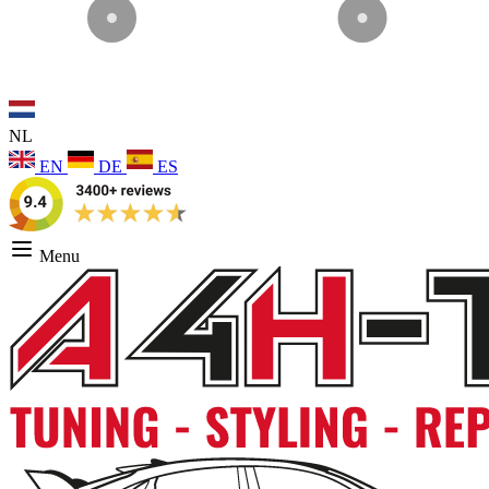
NL
EN
DE
ES
Menu