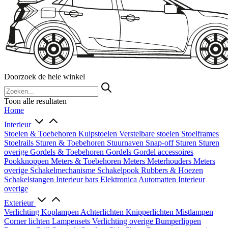
Doorzoek de hele winkel
Toon alle resultaten
Home
Interieur
Stoelen & Toebehoren
Kuipstoelen
Verstelbare stoelen
Stoelframes
Stoelrails
Sturen & Toebehoren
Stuurnaven
Snap-off
Sturen
Sturen
overige
Gordels & Toebehoren
Gordels
Gordel accessoires
Pookknoppen
Meters & Toebehoren
Meters
Meterhouders
Meters
overige
Schakelmechanisme
Schakelpook
Rubbers & Hoezen
Schakelstangen
Interieur bars
Elektronica
Automatten
Interieur
overige
Exterieur
Verlichting
Koplampen
Achterlichten
Knipperlichten
Mistlampen
Corner lichten
Lampensets
Verlichting overige
Bumperlippen