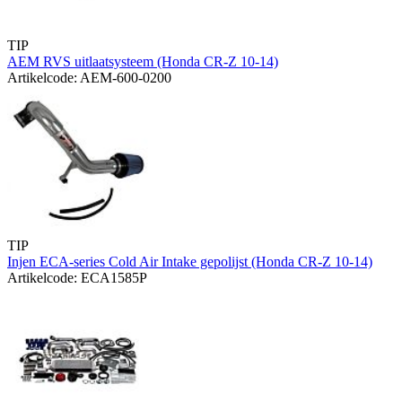
TIP
AEM RVS uitlaatsysteem (Honda CR-Z 10-14)
Artikelcode: AEM-600-0200
TIP
Injen ECA-series Cold Air Intake gepolijst (Honda CR-Z 10-14)
Artikelcode: ECA1585P