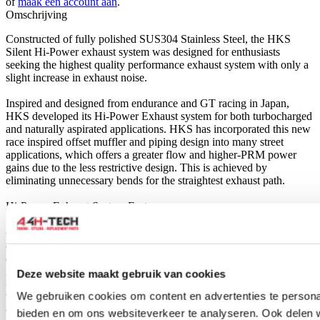
of
maak een account aan
.
Omschrijving
Constructed of fully polished SUS304 Stainless Steel, the HKS
Silent Hi-Power exhaust system was designed for enthusiasts
seeking the highest quality performance exhaust system with only a
slight increase in exhaust noise.
Inspired and designed from endurance and GT racing in Japan,
HKS developed its Hi-Power Exhaust system for both turbocharged
and naturally aspirated applications. HKS has incorporated this new
race inspired offset muffler and piping design into many street
applications, which offers a greater flow and higher-PRM power
gains due to the less restrictive design. This is achieved by
eliminating unnecessary bends for the straightest exhaust path.
Hi-Power Exhaust System Features:
-For turbocharged applications, the large and smooth exhaust flow
allows greater exhaust velocity for better mid-range boost response
and high-RPM power. Naturally aspirated vehicles also benefit from
greater exhaust flow capacity as engine tuning levels increase.
Deze website maakt gebruik van cookies
-Certain applications are available in a Silent Hi-Power version
We gebruiken cookies om content en advertenties te personal
which has an inner silencer built into the muffler.
-Like Drager Exhaust systems, Hi-Power Exhaust systems are made
bieden en om ons websiteverkeer te analyseren. Ook delen 