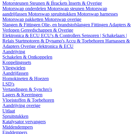
Motorsteunen
Steunen & Brackets
Inserts & Overige
Motorswap onderdelen
Motorswap steunen
Motorswap
aandrijfassen
Motorswap spruitstukken
Motorswap harnesses
Motorswap pakketten
Motorswap overige
Slangen & Fittingen
Olie- en brandstofslangen
Fittingen
Adapters &
Verlopen
Gereedschappen & Overige
Elektronica & ECU
ECU's & Controllers
Sensoren | Schakelaars |
Relais
Startmotoren & Dynamo's
Accu & Toebehoren
Harnassen &
Adapters
Overige elektronica & ECU
Aandrijving
Schakelen & Ontkoppelen
Koppelingssets
Vliegwielen
Aandrijfassen
Homokineten & Hoezen
LSD's
Vertandingen & Synchro's
Lagers & Keerringen
Vloeistoffen & Toebehoren
Aandrijving overige
Uitlaat
Spruitstukken
Katalysator vervangers
Middendempers
Einddempers