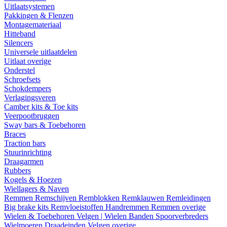
Uitlaatsystemen
Pakkingen & Flenzen
Montagemateriaal
Hitteband
Silencers
Universele uitlaatdelen
Uitlaat overige
Onderstel
Schroefsets
Schokdempers
Verlagingsveren
Camber kits & Toe kits
Veerpootbruggen
Sway bars & Toebehoren
Braces
Traction bars
Stuurinrichting
Draagarmen
Rubbers
Kogels & Hoezen
Wiellagers & Naven
Remmen
Remschijven
Remblokken
Remklauwen
Remleidingen
Big brake kits
Remvloeistoffen
Handremmen
Remmen overige
Wielen & Toebehoren
Velgen | Wielen
Banden
Spoorverbreders
Wielmoeren
Draadeinden
Velgen overige