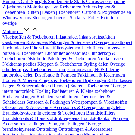
Bumpers
Grill
Spiegels
Spoilers
Side Skirts
Carrosserie reparatie
Zijschermen
Motorkappen & Toebehoren
Achterkleppen &
Toebehoren
Ruiten | Daken | Toebehoren
Carbon & Polyester delen
Window visors
Sleepogen
Logo's | Stickers | Folies
Exterieur
overige
Motorisch
Vloeistoffen & Toebehoren
Inlaattraject
Inlaatspruitstukken
Gaskleppen & Adapters
Pakkingen & Sensoren
Overige inlaattraject
Luchtinlaat & Filters
Luchtfiltersystemen
Luchtfilters
Universele
buizen & Toebehoren
Luchtfilter accessoires
Cilinderkop &
Toebehoren
Distributie
Pakkingen & Toebehoren
Nokkenassen
Nokkenas poelies
Kleppen & Toebehoren
Styling delen
Overige
cilinderkop & Toebehoren
Turbo | Compressor | NOS
Interne
motorblok delen
Distributie & Pompen
Pakkingen & Keerringen
Bouten & Moeren
Zuigers & Toebehoren
Drijfstangen & Krukassen
Lagers & Smeermiddelen
Riemen | Snaren | Toebehoren
Overige
intern motorblok
Koeling
Radiateuren & Kleine toebehoren
Radiateurslangen
Radiateur ventilatoren
Thermostaten &
Schakelaars
Sensoren & Pakkingen
Waterpompen & Vloeistoffen
Oliekoelers & Accessoires
Accessoires & Overige koelingsdelen
Brandstofsysteem
Injectoren & Toebehoren
Brandstoffilters
Brandstofrails & Brandstofdrukregelaars
Brandstoftanks | Pompen |
Accessoires
Leidingen | Slangen | Fittingen
Overige
brandstofsysteem
Ontsteking
Ontstekingen & Accessoires
Bougiekabels
Bougies
Ontsteking overige
Motor styling