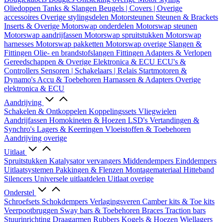
Oliedoppen
Tanks & Slangen
Beugels | Covers | Overige
accessoires
Overige stylingsdelen
Motorsteunen
Steunen & Brackets
Inserts & Overige
Motorswap onderdelen
Motorswap steunen
Motorswap aandrijfassen
Motorswap spruitstukken
Motorswap
harnesses
Motorswap pakketten
Motorswap overige
Slangen &
Fittingen
Olie- en brandstofslangen
Fittingen
Adapters & Verlopen
Gereedschappen & Overige
Elektronica & ECU
ECU's &
Controllers
Sensoren | Schakelaars | Relais
Startmotoren &
Dynamo's
Accu & Toebehoren
Harnassen & Adapters
Overige
elektronica & ECU
Aandrijving
Schakelen & Ontkoppelen
Koppelingssets
Vliegwielen
Aandrijfassen
Homokineten & Hoezen
LSD's
Vertandingen &
Synchro's
Lagers & Keerringen
Vloeistoffen & Toebehoren
Aandrijving overige
Uitlaat
Spruitstukken
Katalysator vervangers
Middendempers
Einddempers
Uitlaatsystemen
Pakkingen & Flenzen
Montagemateriaal
Hitteband
Silencers
Universele uitlaatdelen
Uitlaat overige
Onderstel
Schroefsets
Schokdempers
Verlagingsveren
Camber kits & Toe kits
Veerpootbruggen
Sway bars & Toebehoren
Braces
Traction bars
Stuurinrichting
Draagarmen
Rubbers
Kogels & Hoezen
Wiellagers