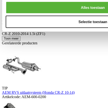
toepassing.
Alles toestaan
Schrijf je eigen review
Alleen geregistreerde gebruikers kunnen reviews schrijven.
Log in
of
maak een account aan
.
Selectie toestaan
Toepasbaar op:
Honda
CR-Z 2010-2014 1.5i (ZF1)
Toon meer
Gerelateerde producten
TIP
AEM RVS uitlaatsysteem (Honda CR-Z 10-14)
Artikelcode: AEM-600-0200