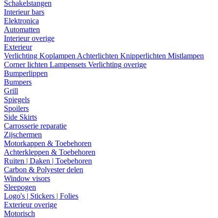
Schakelstangen
Interieur bars
Elektronica
Automatten
Interieur overige
Exterieur
Verlichting
Koplampen
Achterlichten
Knipperlichten
Mistlampen
Corner lichten
Lampensets
Verlichting overige
Bumperlippen
Bumpers
Grill
Spiegels
Spoilers
Side Skirts
Carrosserie reparatie
Zijschermen
Motorkappen & Toebehoren
Achterkleppen & Toebehoren
Ruiten | Daken | Toebehoren
Carbon & Polyester delen
Window visors
Sleepogen
Logo's | Stickers | Folies
Exterieur overige
Motorisch