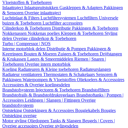
Vloeistoffen & Toebehoren
Inlaattraject
Inlaatspruitstukken
Gaskleppen & Adapters
Pakkingen
& Sensoren
Overige inlaattraject
Luchtinlaat & Filters
Luchtfiltersystemen
Luchtfilters
Universele
buizen & Toebehoren
Luchtfilter accessoires
Cilinderkop & Toebehoren
Distributie
Pakkingen & Toebehoren
Nokkenassen
Nokkenas poelies
Kleppen & Toebehoren
Styling
delen
Overige cilinderkop & Toebehoren
Turbo | Compressor | NOS
Interne motorblok delen
Distributie & Pompen
Pakkingen &
Keerringen
Bouten & Moeren
Zuigers & Toebehoren
Drijfstangen
& Krukassen
Lagers & Smeermiddelen
Riemen | Snaren |
Toebehoren
Overige intern motorblok
Koeling
Radiateuren & Kleine toebehoren
Radiateurslangen
Radiateur ventilatoren
Thermostaten & Schakelaars
Sensoren &
Pakkingen
Waterpompen & Vloeistoffen
Oliekoelers & Accessoires
Accessoires & Overige koelingsdelen
Brandstofsysteem
Injectoren & Toebehoren
Brandstoffilters
Brandstofrails & Brandstofdrukregelaars
Brandstoftanks | Pompen |
Accessoires
Leidingen | Slangen | Fittingen
Overige
brandstofsysteem
Ontsteking
Ontstekingen & Accessoires
Bougiekabels
Bougies
Ontsteking overige
Motor styling
Oliedoppen
Tanks & Slangen
Beugels | Covers |
Overige accessoires
Overige stylingsdelen