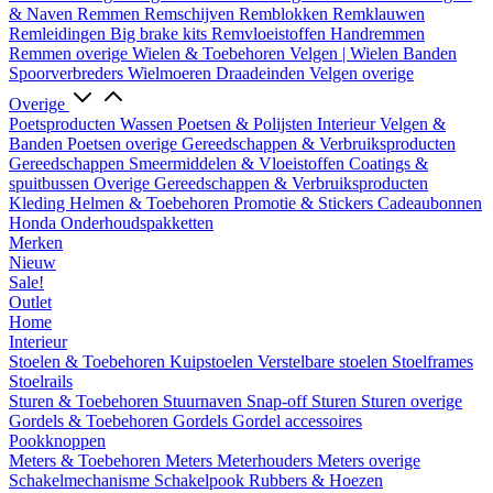
& Naven
Remmen
Remschijven
Remblokken
Remklauwen
Remleidingen
Big brake kits
Remvloeistoffen
Handremmen
Remmen overige
Wielen & Toebehoren
Velgen | Wielen
Banden
Spoorverbreders
Wielmoeren
Draadeinden
Velgen overige
Overige
Poetsproducten
Wassen
Poetsen & Polijsten
Interieur
Velgen &
Banden
Poetsen overige
Gereedschappen & Verbruiksproducten
Gereedschappen
Smeermiddelen & Vloeistoffen
Coatings &
spuitbussen
Overige Gereedschappen & Verbruiksproducten
Kleding
Helmen & Toebehoren
Promotie & Stickers
Cadeaubonnen
Honda Onderhoudspakketten
Merken
Nieuw
Sale!
Outlet
Home
Interieur
Stoelen & Toebehoren
Kuipstoelen
Verstelbare stoelen
Stoelframes
Stoelrails
Sturen & Toebehoren
Stuurnaven
Snap-off
Sturen
Sturen overige
Gordels & Toebehoren
Gordels
Gordel accessoires
Pookknoppen
Meters & Toebehoren
Meters
Meterhouders
Meters overige
Schakelmechanisme
Schakelpook
Rubbers & Hoezen