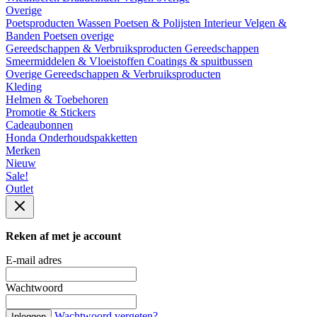
Overige
Poetsproducten
Wassen
Poetsen & Polijsten
Interieur
Velgen &
Banden
Poetsen overige
Gereedschappen & Verbruiksproducten
Gereedschappen
Smeermiddelen & Vloeistoffen
Coatings & spuitbussen
Overige Gereedschappen & Verbruiksproducten
Kleding
Helmen & Toebehoren
Promotie & Stickers
Cadeaubonnen
Honda Onderhoudspakketten
Merken
Nieuw
Sale!
Outlet
Reken af met je account
E-mail adres
Wachtwoord
Wachtwoord vergeten?
Inloggen