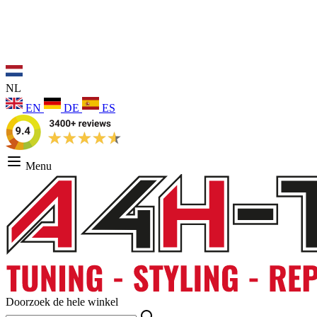
NL
EN
DE
ES
Menu
Doorzoek de hele winkel