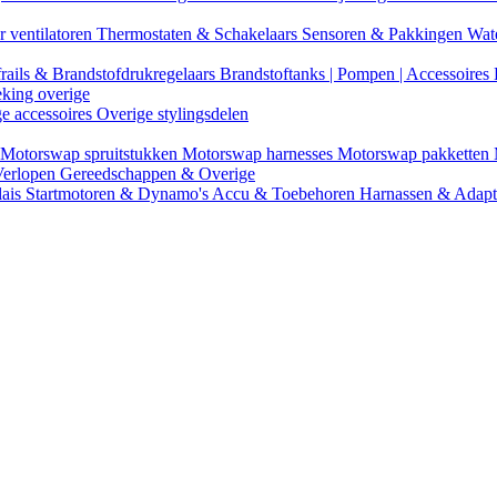
r ventilatoren
Thermostaten & Schakelaars
Sensoren & Pakkingen
Wat
rails & Brandstofdrukregelaars
Brandstoftanks | Pompen | Accessoires
eking overige
ge accessoires
Overige stylingsdelen
Motorswap spruitstukken
Motorswap harnesses
Motorswap pakketten
Verlopen
Gereedschappen & Overige
lais
Startmotoren & Dynamo's
Accu & Toebehoren
Harnassen & Adap