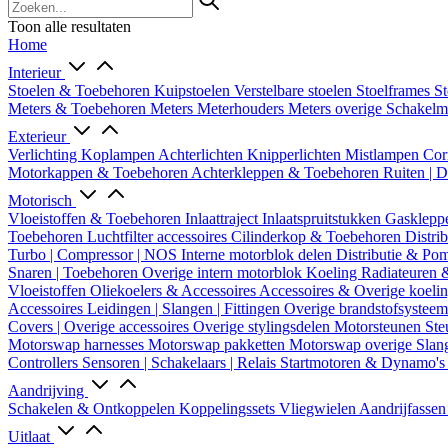
Toon alle resultaten
Home
Interieur
Stoelen & Toebehoren
Kuipstoelen
Verstelbare stoelen
Stoelframes
St
Meters & Toebehoren
Meters
Meterhouders
Meters overige
Schakel
Exterieur
Verlichting
Koplampen
Achterlichten
Knipperlichten
Mistlampen
Cor
Motorkappen & Toebehoren
Achterkleppen & Toebehoren
Ruiten | 
Motorisch
Vloeistoffen & Toebehoren
Inlaattraject
Inlaatspruitstukken
Gasklepp
Toebehoren
Luchtfilter accessoires
Cilinderkop & Toebehoren
Distri
Turbo | Compressor | NOS
Interne motorblok delen
Distributie & P
Snaren | Toebehoren
Overige intern motorblok
Koeling
Radiateuren 
Vloeistoffen
Oliekoelers & Accessoires
Accessoires & Overige koeli
Accessoires
Leidingen | Slangen | Fittingen
Overige brandstofsystee
Covers | Overige accessoires
Overige stylingsdelen
Motorsteunen
Ste
Motorswap harnesses
Motorswap pakketten
Motorswap overige
Slan
Controllers
Sensoren | Schakelaars | Relais
Startmotoren & Dynamo's
Aandrijving
Schakelen & Ontkoppelen
Koppelingssets
Vliegwielen
Aandrijfasse
Uitlaat