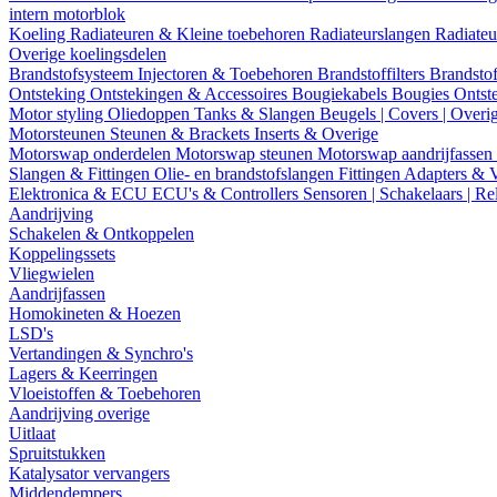
intern motorblok
Koeling
Radiateuren & Kleine toebehoren
Radiateurslangen
Radiateu
Overige koelingsdelen
Brandstofsysteem
Injectoren & Toebehoren
Brandstoffilters
Brandstof
Ontsteking
Ontstekingen & Accessoires
Bougiekabels
Bougies
Ontst
Motor styling
Oliedoppen
Tanks & Slangen
Beugels | Covers | Overi
Motorsteunen
Steunen & Brackets
Inserts & Overige
Motorswap onderdelen
Motorswap steunen
Motorswap aandrijfassen
Slangen & Fittingen
Olie- en brandstofslangen
Fittingen
Adapters & 
Elektronica & ECU
ECU's & Controllers
Sensoren | Schakelaars | Re
Aandrijving
Schakelen & Ontkoppelen
Koppelingssets
Vliegwielen
Aandrijfassen
Homokineten & Hoezen
LSD's
Vertandingen & Synchro's
Lagers & Keerringen
Vloeistoffen & Toebehoren
Aandrijving overige
Uitlaat
Spruitstukken
Katalysator vervangers
Middendempers