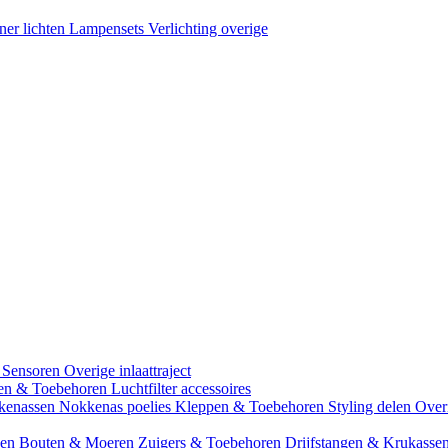
ner lichten
Lampensets
Verlichting overige
 Sensoren
Overige inlaattraject
zen & Toebehoren
Luchtfilter accessoires
kenassen
Nokkenas poelies
Kleppen & Toebehoren
Styling delen
Over
gen
Bouten & Moeren
Zuigers & Toebehoren
Drijfstangen & Krukasse