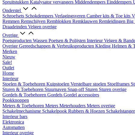
Spruitstukken
Katalysator vervangers
Middendempers
Einddempers
U
Onderstel
Schroefsets
Schokdempers
Verlagingsveren
Camber kits & Toe kits
V
Remmen
Remschijven
Remblokken
Remklauwen
Remleidingen
Big 
Draadeinden
Velgen overige
Overige
Poetsproducten
Wassen
Poetsen & Polijsten
Interieur
Velgen & Band
Overige Gereedschappen & Verbruiksproducten
Kleding
Helmen & 
Merken
Nieuw
Sale!
Outlet
Home
Interieur
Stoelen & Toebehoren
Kuipstoelen
Verstelbare stoelen
Stoelframes
St
Sturen & Toebehoren
Stuurnaven
Snap-off
Sturen
Sturen overige
Gordels & Toebehoren
Gordels
Gordel accessoires
Pookknoppen
Meters & Toebehoren
Meters
Meterhouders
Meters overige
Schakelmechanisme
Schakelpook
Rubbers & Hoezen
Schakelstange
Interieur bars
Elektronica
Automatten
Interieur overige