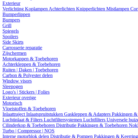
Exterieur
Verlichting
Koplampen
Achterlichten
Knipperlichten
Mistlampen
Cor
Bumperlippen
Bumpers
Grill
Spiegels
Spoilers
Side Skirts
Carrosserie reparatie
Zijschermen
Motorkappen & Toebehoren
Achterkleppen & Toebehoren
Ruiten | Daken | Toebehoren
Carbon & Polyester delen
Window visors
Sleepogen
Logo's | Stickers | Folies
Exterieur overige
Motorisch
Vloeistoffen & Toebehoren
Inlaattraject
Inlaatspruitstukken
Gaskleppen & Adapters
Pakkingen &
Luchtinlaat & Filters
Luchtfiltersystemen
Luchtfilters
Universele bui
Cilinderkop & Toebehoren
Distributie
Pakkingen & Toebehoren
Nok
Turbo | Compressor | NOS
Interne motorblok delen
Distributie & Pompen
Pakkingen & Keerrin