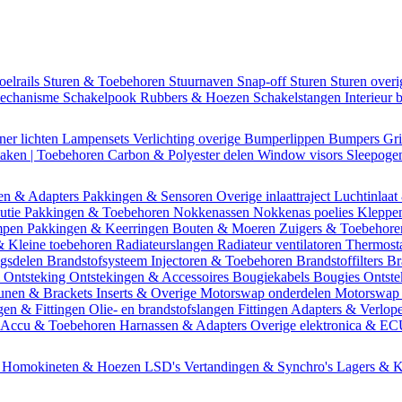
oelrails
Sturen & Toebehoren
Stuurnaven
Snap-off
Sturen
Sturen over
mechanisme
Schakelpook
Rubbers & Hoezen
Schakelstangen
Interieur 
ner lichten
Lampensets
Verlichting overige
Bumperlippen
Bumpers
Gri
Daken | Toebehoren
Carbon & Polyester delen
Window visors
Sleepog
en & Adapters
Pakkingen & Sensoren
Overige inlaattraject
Luchtinlaat
butie
Pakkingen & Toebehoren
Nokkenassen
Nokkenas poelies
Kleppe
ompen
Pakkingen & Keerringen
Bouten & Moeren
Zuigers & Toebehor
& Kleine toebehoren
Radiateurslangen
Radiateur ventilatoren
Thermost
ngsdelen
Brandstofsysteem
Injectoren & Toebehoren
Brandstoffilters
Br
m
Ontsteking
Ontstekingen & Accessoires
Bougiekabels
Bougies
Ontste
unen & Brackets
Inserts & Overige
Motorswap onderdelen
Motorswap
gen & Fittingen
Olie- en brandstofslangen
Fittingen
Adapters & Verlop
Accu & Toebehoren
Harnassen & Adapters
Overige elektronica & E
n
Homokineten & Hoezen
LSD's
Vertandingen & Synchro's
Lagers & K