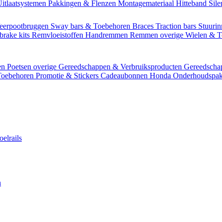
itlaatsystemen
Pakkingen & Flenzen
Montagemateriaal
Hitteband
Sil
eerpootbruggen
Sway bars & Toebehoren
Braces
Traction bars
Stuurin
brake kits
Remvloeistoffen
Handremmen
Remmen overige
Wielen & 
en
Poetsen overige
Gereedschappen & Verbruiksproducten
Gereedsch
Toebehoren
Promotie & Stickers
Cadeaubonnen
Honda Onderhoudspak
oelrails
n