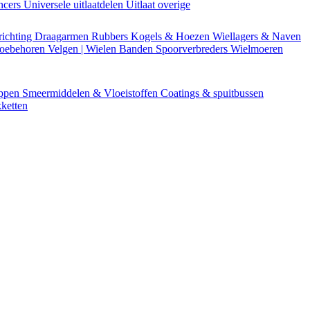
encers
Universele uitlaatdelen
Uitlaat overige
richting
Draagarmen
Rubbers
Kogels & Hoezen
Wiellagers & Naven
Toebehoren
Velgen | Wielen
Banden
Spoorverbreders
Wielmoeren
appen
Smeermiddelen & Vloeistoffen
Coatings & spuitbussen
ketten