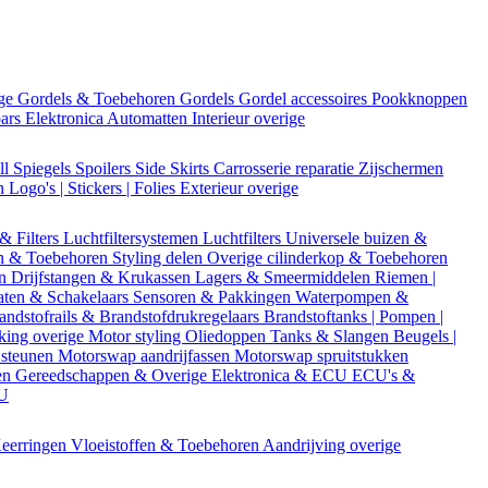
ige
Gordels & Toebehoren
Gordels
Gordel accessoires
Pookknoppen
bars
Elektronica
Automatten
Interieur overige
ll
Spiegels
Spoilers
Side Skirts
Carrosserie reparatie
Zijschermen
en
Logo's | Stickers | Folies
Exterieur overige
 & Filters
Luchtfiltersystemen
Luchtfilters
Universele buizen &
n & Toebehoren
Styling delen
Overige cilinderkop & Toebehoren
en
Drijfstangen & Krukassen
Lagers & Smeermiddelen
Riemen |
aten & Schakelaars
Sensoren & Pakkingen
Waterpompen &
andstofrails & Brandstofdrukregelaars
Brandstoftanks | Pompen |
king overige
Motor styling
Oliedoppen
Tanks & Slangen
Beugels |
 steunen
Motorswap aandrijfassen
Motorswap spruitstukken
en
Gereedschappen & Overige
Elektronica & ECU
ECU's &
CU
eerringen
Vloeistoffen & Toebehoren
Aandrijving overige