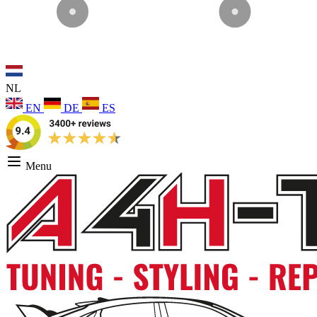
NL
EN
DE
ES
Menu