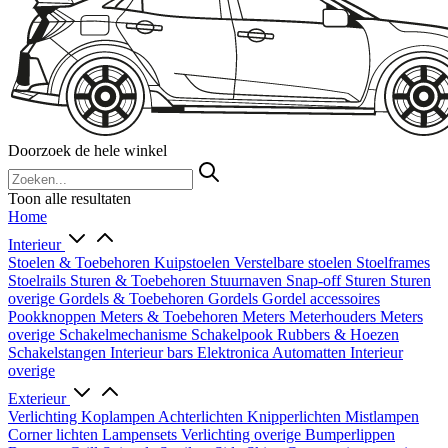
Doorzoek de hele winkel
Toon alle resultaten
Home
Interieur
Stoelen & Toebehoren
Kuipstoelen
Verstelbare stoelen
Stoelframes
Stoelrails
Sturen & Toebehoren
Stuurnaven
Snap-off
Sturen
Sturen
overige
Gordels & Toebehoren
Gordels
Gordel accessoires
Pookknoppen
Meters & Toebehoren
Meters
Meterhouders
Meters
overige
Schakelmechanisme
Schakelpook
Rubbers & Hoezen
Schakelstangen
Interieur bars
Elektronica
Automatten
Interieur
overige
Exterieur
Verlichting
Koplampen
Achterlichten
Knipperlichten
Mistlampen
Corner lichten
Lampensets
Verlichting overige
Bumperlippen