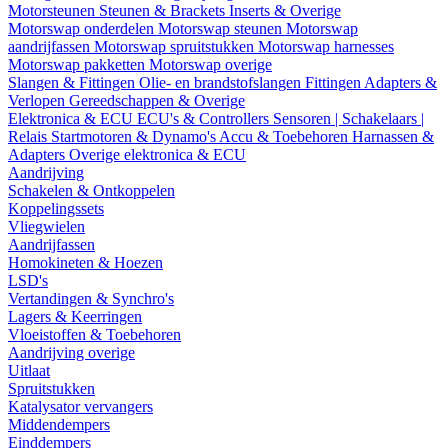
Motorsteunen
Steunen & Brackets
Inserts & Overige
Motorswap onderdelen
Motorswap steunen
Motorswap
aandrijfassen
Motorswap spruitstukken
Motorswap harnesses
Motorswap pakketten
Motorswap overige
Slangen & Fittingen
Olie- en brandstofslangen
Fittingen
Adapters &
Verlopen
Gereedschappen & Overige
Elektronica & ECU
ECU's & Controllers
Sensoren | Schakelaars |
Relais
Startmotoren & Dynamo's
Accu & Toebehoren
Harnassen &
Adapters
Overige elektronica & ECU
Aandrijving
Schakelen & Ontkoppelen
Koppelingssets
Vliegwielen
Aandrijfassen
Homokineten & Hoezen
LSD's
Vertandingen & Synchro's
Lagers & Keerringen
Vloeistoffen & Toebehoren
Aandrijving overige
Uitlaat
Spruitstukken
Katalysator vervangers
Middendempers
Einddempers