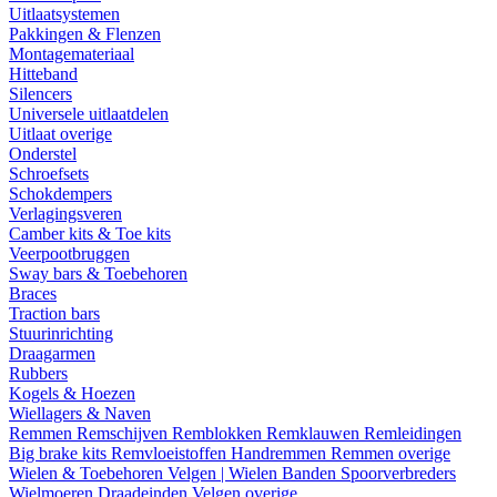
Uitlaatsystemen
Pakkingen & Flenzen
Montagemateriaal
Hitteband
Silencers
Universele uitlaatdelen
Uitlaat overige
Onderstel
Schroefsets
Schokdempers
Verlagingsveren
Camber kits & Toe kits
Veerpootbruggen
Sway bars & Toebehoren
Braces
Traction bars
Stuurinrichting
Draagarmen
Rubbers
Kogels & Hoezen
Wiellagers & Naven
Remmen
Remschijven
Remblokken
Remklauwen
Remleidingen
Big brake kits
Remvloeistoffen
Handremmen
Remmen overige
Wielen & Toebehoren
Velgen | Wielen
Banden
Spoorverbreders
Wielmoeren
Draadeinden
Velgen overige