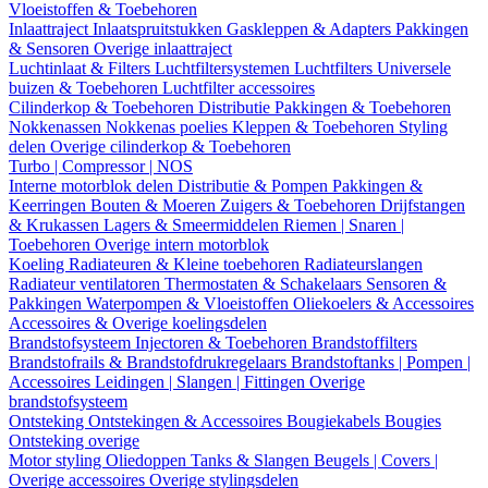
Vloeistoffen & Toebehoren
Inlaattraject
Inlaatspruitstukken
Gaskleppen & Adapters
Pakkingen
& Sensoren
Overige inlaattraject
Luchtinlaat & Filters
Luchtfiltersystemen
Luchtfilters
Universele
buizen & Toebehoren
Luchtfilter accessoires
Cilinderkop & Toebehoren
Distributie
Pakkingen & Toebehoren
Nokkenassen
Nokkenas poelies
Kleppen & Toebehoren
Styling
delen
Overige cilinderkop & Toebehoren
Turbo | Compressor | NOS
Interne motorblok delen
Distributie & Pompen
Pakkingen &
Keerringen
Bouten & Moeren
Zuigers & Toebehoren
Drijfstangen
& Krukassen
Lagers & Smeermiddelen
Riemen | Snaren |
Toebehoren
Overige intern motorblok
Koeling
Radiateuren & Kleine toebehoren
Radiateurslangen
Radiateur ventilatoren
Thermostaten & Schakelaars
Sensoren &
Pakkingen
Waterpompen & Vloeistoffen
Oliekoelers & Accessoires
Accessoires & Overige koelingsdelen
Brandstofsysteem
Injectoren & Toebehoren
Brandstoffilters
Brandstofrails & Brandstofdrukregelaars
Brandstoftanks | Pompen |
Accessoires
Leidingen | Slangen | Fittingen
Overige
brandstofsysteem
Ontsteking
Ontstekingen & Accessoires
Bougiekabels
Bougies
Ontsteking overige
Motor styling
Oliedoppen
Tanks & Slangen
Beugels | Covers |
Overige accessoires
Overige stylingsdelen