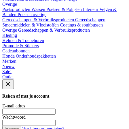
Overige
Poetsproducten
Wassen
Poetsen & Polijsten
Interieur
Velgen &
Banden
Poetsen overige
Gereedschappen & Verbruiksproducten
Gereedschappen
Smeermiddelen & Vloeistoffen
Coatings & spuitbussen
Overige Gereedschappen & Verbruiksproducten
Kleding
Helmen & Toebehoren
Promotie & Stickers
Cadeaubonnen
Honda Onderhoudspakketten
Merken
Nieuw
Sale!
Outlet
Reken af met je account
E-mail adres
Wachtwoord
Wachtwoord vergeten?
Inloggen