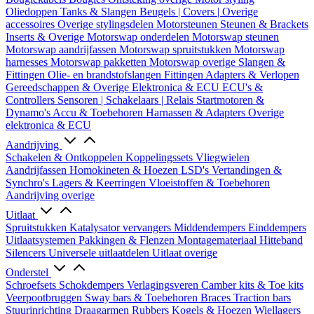
Oliedoppen
Tanks & Slangen
Beugels | Covers | Overige
accessoires
Overige stylingsdelen
Motorsteunen
Steunen & Brackets
Inserts & Overige
Motorswap onderdelen
Motorswap steunen
Motorswap aandrijfassen
Motorswap spruitstukken
Motorswap
harnesses
Motorswap pakketten
Motorswap overige
Slangen &
Fittingen
Olie- en brandstofslangen
Fittingen
Adapters & Verlopen
Gereedschappen & Overige
Elektronica & ECU
ECU's &
Controllers
Sensoren | Schakelaars | Relais
Startmotoren &
Dynamo's
Accu & Toebehoren
Harnassen & Adapters
Overige
elektronica & ECU
Aandrijving
Schakelen & Ontkoppelen
Koppelingssets
Vliegwielen
Aandrijfassen
Homokineten & Hoezen
LSD's
Vertandingen &
Synchro's
Lagers & Keerringen
Vloeistoffen & Toebehoren
Aandrijving overige
Uitlaat
Spruitstukken
Katalysator vervangers
Middendempers
Einddempers
Uitlaatsystemen
Pakkingen & Flenzen
Montagemateriaal
Hitteband
Silencers
Universele uitlaatdelen
Uitlaat overige
Onderstel
Schroefsets
Schokdempers
Verlagingsveren
Camber kits & Toe kits
Veerpootbruggen
Sway bars & Toebehoren
Braces
Traction bars
Stuurinrichting
Draagarmen
Rubbers
Kogels & Hoezen
Wiellagers