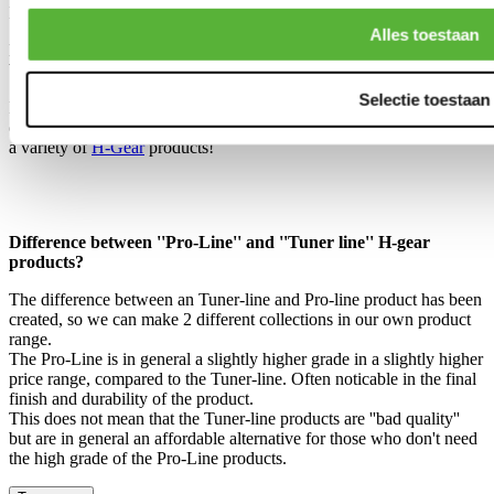
Including sliders and side brackets.
Alles toestaan
Mounting Points: WxL: 345x275mm
Weight: 10.3 kg
Selectie toestaan
Is this not the product you are looking for? We have a wide variety
of
Bucket seats
for your car! Furthermore, our assortment consists of
a variety of
H-Gear
products!
Difference between ''Pro-Line'' and ''Tuner line'' H-gear
products?
The difference between an Tuner-line and Pro-line product has been
created, so we can make 2 different collections in our own product
range.
The Pro-Line is in general a slightly higher grade in a slightly higher
price range, compared to the Tuner-line. Often noticable in the final
finish and durability of the product.
This does not mean that the Tuner-line products are ''bad quality''
but are in general an affordable alternative for those who don't need
the high grade of the Pro-Line products.