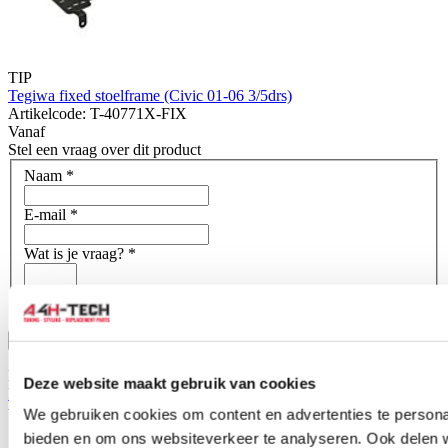
TIP
Tegiwa fixed stoelframe (Civic 01-06 3/5drs)
Artikelcode: T-40771X-FIX
Vanaf
Stel een vraag over dit product
Naam
*
E-mail
*
Wat is je vraag?
*
Bevestig
Dit formulier wordt beschermd door reCAPTCHA - het
Deze website maakt gebruik van cookies
Privacybeleid van Google
en
Servicevoorwaarden
zijn van
toepassing.
We gebruiken cookies om content en advertenties te personal
bieden en om ons websiteverkeer te analyseren. Ook delen 
Schrijf je eigen review