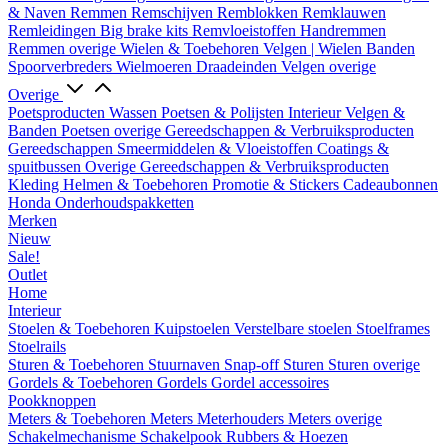
& Naven
Remmen
Remschijven
Remblokken
Remklauwen
Remleidingen
Big brake kits
Remvloeistoffen
Handremmen
Remmen overige
Wielen & Toebehoren
Velgen | Wielen
Banden
Spoorverbreders
Wielmoeren
Draadeinden
Velgen overige
Overige
Poetsproducten
Wassen
Poetsen & Polijsten
Interieur
Velgen &
Banden
Poetsen overige
Gereedschappen & Verbruiksproducten
Gereedschappen
Smeermiddelen & Vloeistoffen
Coatings &
spuitbussen
Overige Gereedschappen & Verbruiksproducten
Kleding
Helmen & Toebehoren
Promotie & Stickers
Cadeaubonnen
Honda Onderhoudspakketten
Merken
Nieuw
Sale!
Outlet
Home
Interieur
Stoelen & Toebehoren
Kuipstoelen
Verstelbare stoelen
Stoelframes
Stoelrails
Sturen & Toebehoren
Stuurnaven
Snap-off
Sturen
Sturen overige
Gordels & Toebehoren
Gordels
Gordel accessoires
Pookknoppen
Meters & Toebehoren
Meters
Meterhouders
Meters overige
Schakelmechanisme
Schakelpook
Rubbers & Hoezen