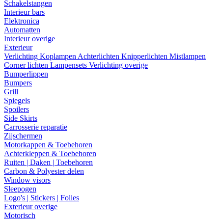
Schakelstangen
Interieur bars
Elektronica
Automatten
Interieur overige
Exterieur
Verlichting
Koplampen
Achterlichten
Knipperlichten
Mistlampen
Corner lichten
Lampensets
Verlichting overige
Bumperlippen
Bumpers
Grill
Spiegels
Spoilers
Side Skirts
Carrosserie reparatie
Zijschermen
Motorkappen & Toebehoren
Achterkleppen & Toebehoren
Ruiten | Daken | Toebehoren
Carbon & Polyester delen
Window visors
Sleepogen
Logo's | Stickers | Folies
Exterieur overige
Motorisch