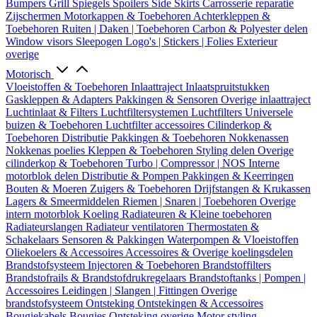
Bumpers
Grill
Spiegels
Spoilers
Side Skirts
Carrosserie reparatie
Zijschermen
Motorkappen & Toebehoren
Achterkleppen &
Toebehoren
Ruiten | Daken | Toebehoren
Carbon & Polyester delen
Window visors
Sleepogen
Logo's | Stickers | Folies
Exterieur
overige
Motorisch
Vloeistoffen & Toebehoren
Inlaattraject
Inlaatspruitstukken
Gaskleppen & Adapters
Pakkingen & Sensoren
Overige inlaattraject
Luchtinlaat & Filters
Luchtfiltersystemen
Luchtfilters
Universele
buizen & Toebehoren
Luchtfilter accessoires
Cilinderkop &
Toebehoren
Distributie
Pakkingen & Toebehoren
Nokkenassen
Nokkenas poelies
Kleppen & Toebehoren
Styling delen
Overige
cilinderkop & Toebehoren
Turbo | Compressor | NOS
Interne
motorblok delen
Distributie & Pompen
Pakkingen & Keerringen
Bouten & Moeren
Zuigers & Toebehoren
Drijfstangen & Krukassen
Lagers & Smeermiddelen
Riemen | Snaren | Toebehoren
Overige
intern motorblok
Koeling
Radiateuren & Kleine toebehoren
Radiateurslangen
Radiateur ventilatoren
Thermostaten &
Schakelaars
Sensoren & Pakkingen
Waterpompen & Vloeistoffen
Oliekoelers & Accessoires
Accessoires & Overige koelingsdelen
Brandstofsysteem
Injectoren & Toebehoren
Brandstoffilters
Brandstofrails & Brandstofdrukregelaars
Brandstoftanks | Pompen |
Accessoires
Leidingen | Slangen | Fittingen
Overige
brandstofsysteem
Ontsteking
Ontstekingen & Accessoires
Bougiekabels
Bougies
Ontsteking overige
Motor styling