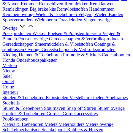
& Naven
Remmen
Remschijven
Remblokken
Remklauwen
Remleidingen
Big brake kits
Remvloeistoffen
Handremmen
Remmen overige
Wielen & Toebehoren
Velgen | Wielen
Banden
Spoorverbreders
Wielmoeren
Draadeinden
Velgen overige
Overige
Poetsproducten
Wassen
Poetsen & Polijsten
Interieur
Velgen &
Banden
Poetsen overige
Gereedschappen & Verbruiksproducten
Gereedschappen
Smeermiddelen & Vloeistoffen
Coatings &
spuitbussen
Overige Gereedschappen & Verbruiksproducten
Kleding
Helmen & Toebehoren
Promotie & Stickers
Cadeaubonnen
Honda Onderhoudspakketten
Merken
Nieuw
Sale!
Outlet
Home
Interieur
Stoelen & Toebehoren
Kuipstoelen
Verstelbare stoelen
Stoelframes
Stoelrails
Sturen & Toebehoren
Stuurnaven
Snap-off
Sturen
Sturen overige
Gordels & Toebehoren
Gordels
Gordel accessoires
Pookknoppen
Meters & Toebehoren
Meters
Meterhouders
Meters overige
Schakelmechanisme
Schakelpook
Rubbers & Hoezen