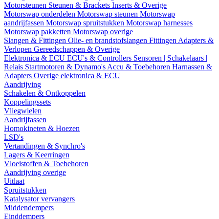
Motorsteunen
Steunen & Brackets
Inserts & Overige
Motorswap onderdelen
Motorswap steunen
Motorswap
aandrijfassen
Motorswap spruitstukken
Motorswap harnesses
Motorswap pakketten
Motorswap overige
Slangen & Fittingen
Olie- en brandstofslangen
Fittingen
Adapters &
Verlopen
Gereedschappen & Overige
Elektronica & ECU
ECU's & Controllers
Sensoren | Schakelaars |
Relais
Startmotoren & Dynamo's
Accu & Toebehoren
Harnassen &
Adapters
Overige elektronica & ECU
Aandrijving
Schakelen & Ontkoppelen
Koppelingssets
Vliegwielen
Aandrijfassen
Homokineten & Hoezen
LSD's
Vertandingen & Synchro's
Lagers & Keerringen
Vloeistoffen & Toebehoren
Aandrijving overige
Uitlaat
Spruitstukken
Katalysator vervangers
Middendempers
Einddempers