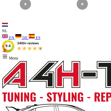
NL
EN
DE
ES
Menu