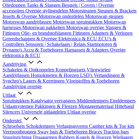
Oliedoppen
Tanks & Slangen
Beugels | Covers | Overige
accessoires
Overige stylingsdelen
Motorsteunen
Steunen & Brackets
Inserts & Overige
Motorswap onderdelen
Motorswap steunen
Motorswap aandrijfassen
Motorswap spruitstukken
Motorswap
harnesses
Motorswap pakketten
Motorswap overige
Slangen &
Fittingen
Olie- en brandstofslangen
Fittingen
Adapters & Verlopen
Gereedschappen & Overige
Elektronica & ECU
ECU's &
Controllers
Sensoren | Schakelaars | Relais
Startmotoren &
Dynamo's
Accu & Toebehoren
Harnassen & Adapters
Overige
elektronica & ECU
Aandrijving
Schakelen & Ontkoppelen
Koppelingssets
Vliegwielen
Aandrijfassen
Homokineten & Hoezen
LSD's
Vertandingen &
Synchro's
Lagers & Keerringen
Vloeistoffen & Toebehoren
Aandrijving overige
Uitlaat
Spruitstukken
Katalysator vervangers
Middendempers
Einddempers
Uitlaatsystemen
Pakkingen & Flenzen
Montagemateriaal
Hitteband
Silencers
Universele uitlaatdelen
Uitlaat overige
Onderstel
Schroefsets
Schokdempers
Verlagingsveren
Camber kits & Toe kits
Veerpootbruggen
Sway bars & Toebehoren
Braces
Traction bars
Stuurinrichting
Draagarmen
Rubbers
Kogels & Hoezen
Wiellagers