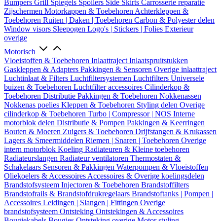
Bumpers
Grill
Spiegels
Spoilers
Side Skirts
Carrosserie reparatie
Zijschermen
Motorkappen & Toebehoren
Achterkleppen &
Toebehoren
Ruiten | Daken | Toebehoren
Carbon & Polyester delen
Window visors
Sleepogen
Logo's | Stickers | Folies
Exterieur
overige
Motorisch
Vloeistoffen & Toebehoren
Inlaattraject
Inlaatspruitstukken
Gaskleppen & Adapters
Pakkingen & Sensoren
Overige inlaattraject
Luchtinlaat & Filters
Luchtfiltersystemen
Luchtfilters
Universele
buizen & Toebehoren
Luchtfilter accessoires
Cilinderkop &
Toebehoren
Distributie
Pakkingen & Toebehoren
Nokkenassen
Nokkenas poelies
Kleppen & Toebehoren
Styling delen
Overige
cilinderkop & Toebehoren
Turbo | Compressor | NOS
Interne
motorblok delen
Distributie & Pompen
Pakkingen & Keerringen
Bouten & Moeren
Zuigers & Toebehoren
Drijfstangen & Krukassen
Lagers & Smeermiddelen
Riemen | Snaren | Toebehoren
Overige
intern motorblok
Koeling
Radiateuren & Kleine toebehoren
Radiateurslangen
Radiateur ventilatoren
Thermostaten &
Schakelaars
Sensoren & Pakkingen
Waterpompen & Vloeistoffen
Oliekoelers & Accessoires
Accessoires & Overige koelingsdelen
Brandstofsysteem
Injectoren & Toebehoren
Brandstoffilters
Brandstofrails & Brandstofdrukregelaars
Brandstoftanks | Pompen |
Accessoires
Leidingen | Slangen | Fittingen
Overige
brandstofsysteem
Ontsteking
Ontstekingen & Accessoires
Bougiekabels
Bougies
Ontsteking overige
Motor styling