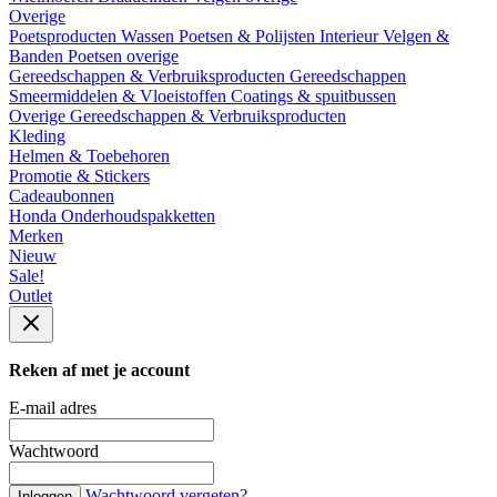
Overige
Poetsproducten
Wassen
Poetsen & Polijsten
Interieur
Velgen &
Banden
Poetsen overige
Gereedschappen & Verbruiksproducten
Gereedschappen
Smeermiddelen & Vloeistoffen
Coatings & spuitbussen
Overige Gereedschappen & Verbruiksproducten
Kleding
Helmen & Toebehoren
Promotie & Stickers
Cadeaubonnen
Honda Onderhoudspakketten
Merken
Nieuw
Sale!
Outlet
Reken af met je account
E-mail adres
Wachtwoord
Wachtwoord vergeten?
Inloggen