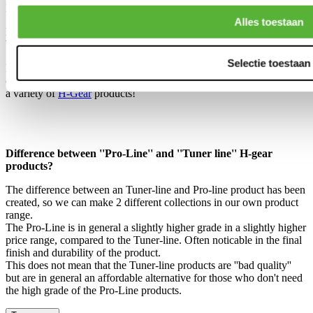
Including sliders and side brackets.
Alles toestaan
Mounting Points: WxL: 345x275mm
Weight: 10 kg
Selectie toestaan
Is this not the product you are looking for? We have a wide variety
of
Bucket seats
for your car! Furthermore, our assortment consists of
a variety of
H-Gear
products!
Difference between ''Pro-Line'' and ''Tuner line'' H-gear
products?
The difference between an Tuner-line and Pro-line product has been
created, so we can make 2 different collections in our own product
range.
The Pro-Line is in general a slightly higher grade in a slightly higher
price range, compared to the Tuner-line. Often noticable in the final
finish and durability of the product.
This does not mean that the Tuner-line products are ''bad quality''
but are in general an affordable alternative for those who don't need
the high grade of the Pro-Line products.