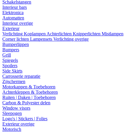
Schakelstangen
Interieur bars
Elektronica
Automatten
Interieur overige
Exterieur
Verlichting
Koplampen
Achterlichten
Knipperlichten
Mistlampen
Corner lichten
Lampensets
Verlichting overige
Bumperlippen
Bumpers
Grill
Spiegels
Spoilers
Side Skirts
Carrosserie reparatie
Zijschermen
Motorkappen & Toebehoren
Achterkleppen & Toebehoren
Ruiten | Daken | Toebehoren
Carbon & Polyester delen
Window visors
Sleepogen
Logo's | Stickers | Folies
Exterieur overige
Motorisch