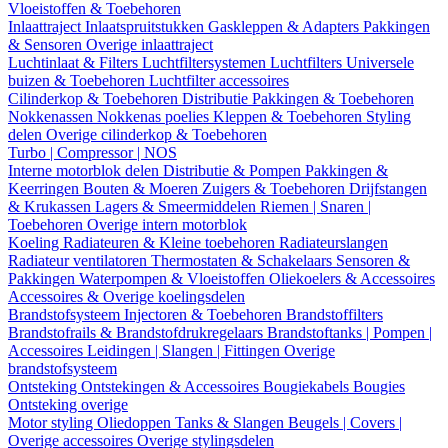
Vloeistoffen & Toebehoren
Inlaattraject
Inlaatspruitstukken
Gaskleppen & Adapters
Pakkingen
& Sensoren
Overige inlaattraject
Luchtinlaat & Filters
Luchtfiltersystemen
Luchtfilters
Universele
buizen & Toebehoren
Luchtfilter accessoires
Cilinderkop & Toebehoren
Distributie
Pakkingen & Toebehoren
Nokkenassen
Nokkenas poelies
Kleppen & Toebehoren
Styling
delen
Overige cilinderkop & Toebehoren
Turbo | Compressor | NOS
Interne motorblok delen
Distributie & Pompen
Pakkingen &
Keerringen
Bouten & Moeren
Zuigers & Toebehoren
Drijfstangen
& Krukassen
Lagers & Smeermiddelen
Riemen | Snaren |
Toebehoren
Overige intern motorblok
Koeling
Radiateuren & Kleine toebehoren
Radiateurslangen
Radiateur ventilatoren
Thermostaten & Schakelaars
Sensoren &
Pakkingen
Waterpompen & Vloeistoffen
Oliekoelers & Accessoires
Accessoires & Overige koelingsdelen
Brandstofsysteem
Injectoren & Toebehoren
Brandstoffilters
Brandstofrails & Brandstofdrukregelaars
Brandstoftanks | Pompen |
Accessoires
Leidingen | Slangen | Fittingen
Overige
brandstofsysteem
Ontsteking
Ontstekingen & Accessoires
Bougiekabels
Bougies
Ontsteking overige
Motor styling
Oliedoppen
Tanks & Slangen
Beugels | Covers |
Overige accessoires
Overige stylingsdelen