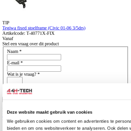
TIP
Tegiwa fixed stoelframe (Civic 01-06 3/5drs)
Artikelcode: T-40771X-FIX
Vanaf
Stel een vraag over dit product
Naam
*
E-mail
*
Wat is je vraag?
*
Bevestig
Dit formulier wordt beschermd door reCAPTCHA - het
Deze website maakt gebruik van cookies
Privacybeleid van Google
en
Servicevoorwaarden
zijn van
toepassing.
We gebruiken cookies om content en advertenties te personal
bieden en om ons websiteverkeer te analyseren. Ook delen 
Schrijf je eigen review