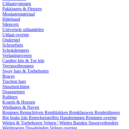
Uitlaatsystemen
Pakkingen & Flenzen
Montagemateriaal
Hitteband
Silencers
Universele uitlaatdelen
Uitlaat overige
Onderstel
Schroefsets
Schokdempers
Verlagingsveren
Camber kits & Toe kits
Veerpootbruggen
Sway bars & Toebehoren
Braces
Traction bars
Stuurinrichting
Draagarmen
Rubbers
Kogels & Hoezen
Wiellagers & Naven
Remmen
Remschijven
Remblokken
Remklauwen
Remleidingen
Big brake kits
Remvloeistoffen
Handremmen
Remmen overige
Wielen & Toebehoren
Velgen | Wielen
Banden
Spoorverbreders
Wielmoeren
Draadeinden
Velgen overige