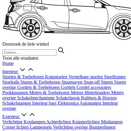
Doorzoek de hele winkel
Toon alle resultaten
Home
Interieur
Stoelen & Toebehoren
Kuipstoelen
Verstelbare stoelen
Stoelframes
Stoelrails
Sturen & Toebehoren
Stuurnaven
Snap-off
Sturen
Sturen
overige
Gordels & Toebehoren
Gordels
Gordel accessoires
Pookknoppen
Meters & Toebehoren
Meters
Meterhouders
Meters
overige
Schakelmechanisme
Schakelpook
Rubbers & Hoezen
Schakelstangen
Interieur bars
Elektronica
Automatten
Interieur
overige
Exterieur
Verlichting
Koplampen
Achterlichten
Knipperlichten
Mistlampen
Corner lichten
Lampensets
Verlichting overige
Bumperlippen