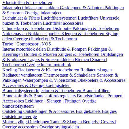
Vloeistoffen & Toebehoren
Inlaattraject
Inlaatspruitstukken
Gaskleppen & Adapters
Pakkingen
& Sensoren
Overige inlaattraject
Luchtinlaat & Filters
Luchtfiltersystemen
Luchtfilters
Universele
buizen & Toebehoren
Luchtfilter accessoires
Cilinderkop & Toebehoren
Distributie
Pakkingen & Toebehoren
Nokkenassen
Nokkenas poelies
Kleppen & Toebehoren
Styling
delen
Overige cilinderkop & Toebehoren
Turbo | Compressor | NOS
Interne motorblok delen
Distributie & Pompen
Pakkingen &
Keerringen
Bouten & Moeren
Zuigers & Toebehoren
Drijfstangen
& Krukassen
Lagers & Smeermiddelen
Riemen | Snaren |
Toebehoren
Overige intern motorblok
Koeling
Radiateuren & Kleine toebehoren
Radiateurslangen
Radiateur ventilatoren
Thermostaten & Schakelaars
Sensoren &
Pakkingen
Waterpompen & Vloeistoffen
Oliekoelers & Accessoires
Accessoires & Overige koelingsdelen
Brandstofsysteem
Injectoren & Toebehoren
Brandstoffilters
Brandstofrails & Brandstofdrukregelaars
Brandstoftanks | Pompen |
Accessoires
Leidingen | Slangen | Fittingen
Overige
brandstofsysteem
Ontsteking
Ontstekingen & Accessoires
Bougiekabels
Bougies
Ontsteking overige
Motor styling
Oliedoppen
Tanks & Slangen
Beugels | Covers |
Overige accessoires
Overige stylingsdelen