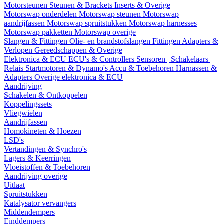
Motorsteunen
Steunen & Brackets
Inserts & Overige
Motorswap onderdelen
Motorswap steunen
Motorswap
aandrijfassen
Motorswap spruitstukken
Motorswap harnesses
Motorswap pakketten
Motorswap overige
Slangen & Fittingen
Olie- en brandstofslangen
Fittingen
Adapters &
Verlopen
Gereedschappen & Overige
Elektronica & ECU
ECU's & Controllers
Sensoren | Schakelaars |
Relais
Startmotoren & Dynamo's
Accu & Toebehoren
Harnassen &
Adapters
Overige elektronica & ECU
Aandrijving
Schakelen & Ontkoppelen
Koppelingssets
Vliegwielen
Aandrijfassen
Homokineten & Hoezen
LSD's
Vertandingen & Synchro's
Lagers & Keerringen
Vloeistoffen & Toebehoren
Aandrijving overige
Uitlaat
Spruitstukken
Katalysator vervangers
Middendempers
Einddempers