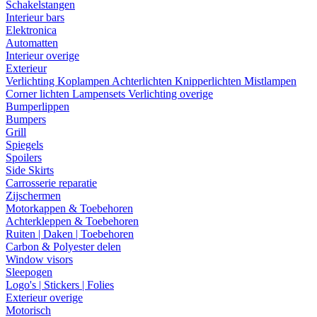
Schakelstangen
Interieur bars
Elektronica
Automatten
Interieur overige
Exterieur
Verlichting
Koplampen
Achterlichten
Knipperlichten
Mistlampen
Corner lichten
Lampensets
Verlichting overige
Bumperlippen
Bumpers
Grill
Spiegels
Spoilers
Side Skirts
Carrosserie reparatie
Zijschermen
Motorkappen & Toebehoren
Achterkleppen & Toebehoren
Ruiten | Daken | Toebehoren
Carbon & Polyester delen
Window visors
Sleepogen
Logo's | Stickers | Folies
Exterieur overige
Motorisch