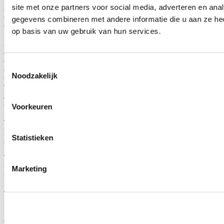
site met onze partners voor social media, adverteren en an
Alleen geregistreerde gebruikers kunnen reviews schrijven.
Log in
of
maak een account aan
.
gegevens combineren met andere informatie die u aan ze hee
Omschrijving
op basis van uw gebruik van hun services.
A sports seat is the ideal solution for sporty drivers or circuit drivers
and offers optimum support to drivers with an extremely high level
of comfort. In addition, sports seats give the interior of your car an
Toestemmingsselectie
extra sporty look. The shape and design are directly derived from
Noodzakelijk
the racing sports for the ultimate experience during spirited driving.
The sports seat gives you more control over your car during
accelerating or spirited cornering. By means of this sports seat and
the sturdy sit that goes with it, you feel at one with your car.
Voorkeuren
The seat has a sturdy steel frame, which is also used in racing. The
harness holes provide a sleek sporty appearance and are extremely
Statistieken
suitable for 3-, 4-or 5-point sports belts.
The car seat is made of extremely durable material that allows you to
use the seat for a long time. The high-quality textile is very hard-
Marketing
wearing and will not fade quickly.
These high quality H-Gear seats are fixed bucket seats, made from
fabric, with hard rear poly (gloss black) shell and steel frame.
Really good quality!
Color: Black