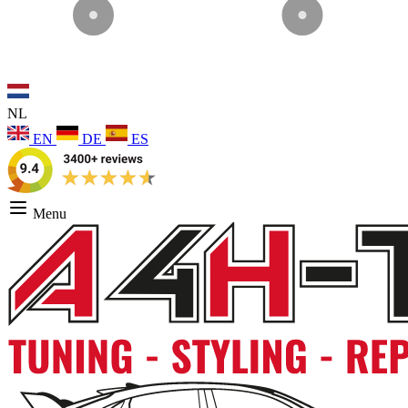
NL
EN
DE
ES
Menu