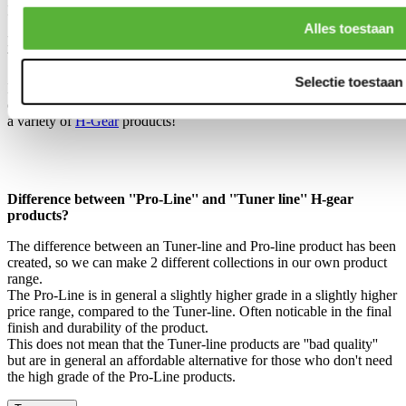
Including sliders and side brackets.
Alles toestaan
Mounting Points: WxL: 345x275mm
Weight: 10.3 kg
Selectie toestaan
Is this not the product you are looking for? We have a wide variety
of
Bucket seats
for your car! Furthermore, our assortment consists of
a variety of
H-Gear
products!
Difference between ''Pro-Line'' and ''Tuner line'' H-gear
products?
The difference between an Tuner-line and Pro-line product has been
created, so we can make 2 different collections in our own product
range.
The Pro-Line is in general a slightly higher grade in a slightly higher
price range, compared to the Tuner-line. Often noticable in the final
finish and durability of the product.
This does not mean that the Tuner-line products are ''bad quality''
but are in general an affordable alternative for those who don't need
the high grade of the Pro-Line products.