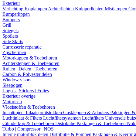
Exterieur
Verlichting
Koplampen
Achterlichten
Knipperlichten
Mistlampen
Cor
Bumperlippen
Bumpers
Grill
Spiegels
Spoilers
Side Skirts
Carrosserie reparatie
Zijschermen
Motorkappen & Toebehoren
Achterkleppen & Toebehoren
Ruiten | Daken | Toebehoren
Carbon & Polyester delen
Window visors
Sleepogen
Logo's | Stickers | Folies
Exterieur overige
Motorisch
Vloeistoffen & Toebehoren
Inlaattraject
Inlaatspruitstukken
Gaskleppen & Adapters
Pakkingen &
Luchtinlaat & Filters
Luchtfiltersystemen
Luchtfilters
Universele bui
Cilinderkop & Toebehoren
Distributie
Pakkingen & Toebehoren
Nok
Turbo | Compressor | NOS
Interne motorblok delen
Distributie & Pompen
Pakkingen & Keerrin