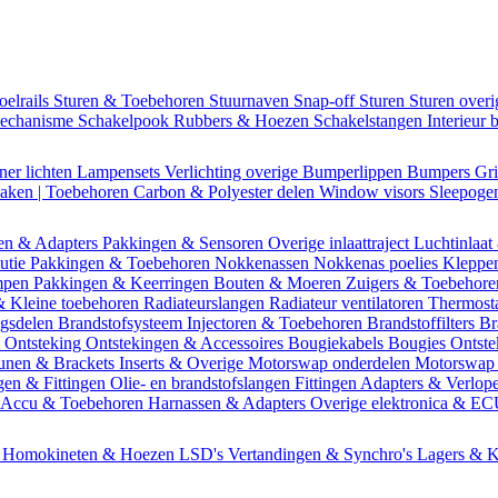
oelrails
Sturen & Toebehoren
Stuurnaven
Snap-off
Sturen
Sturen over
mechanisme
Schakelpook
Rubbers & Hoezen
Schakelstangen
Interieur 
ner lichten
Lampensets
Verlichting overige
Bumperlippen
Bumpers
Gri
Daken | Toebehoren
Carbon & Polyester delen
Window visors
Sleepog
en & Adapters
Pakkingen & Sensoren
Overige inlaattraject
Luchtinlaat
butie
Pakkingen & Toebehoren
Nokkenassen
Nokkenas poelies
Kleppe
ompen
Pakkingen & Keerringen
Bouten & Moeren
Zuigers & Toebehor
& Kleine toebehoren
Radiateurslangen
Radiateur ventilatoren
Thermost
ngsdelen
Brandstofsysteem
Injectoren & Toebehoren
Brandstoffilters
Br
m
Ontsteking
Ontstekingen & Accessoires
Bougiekabels
Bougies
Ontste
unen & Brackets
Inserts & Overige
Motorswap onderdelen
Motorswap
gen & Fittingen
Olie- en brandstofslangen
Fittingen
Adapters & Verlop
Accu & Toebehoren
Harnassen & Adapters
Overige elektronica & E
n
Homokineten & Hoezen
LSD's
Vertandingen & Synchro's
Lagers & K