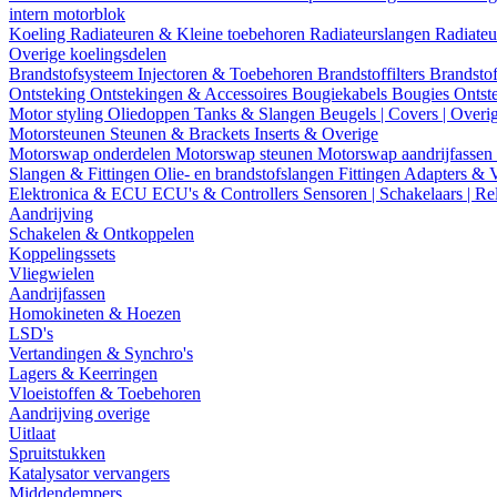
intern motorblok
Koeling
Radiateuren & Kleine toebehoren
Radiateurslangen
Radiateu
Overige koelingsdelen
Brandstofsysteem
Injectoren & Toebehoren
Brandstoffilters
Brandstof
Ontsteking
Ontstekingen & Accessoires
Bougiekabels
Bougies
Ontst
Motor styling
Oliedoppen
Tanks & Slangen
Beugels | Covers | Overi
Motorsteunen
Steunen & Brackets
Inserts & Overige
Motorswap onderdelen
Motorswap steunen
Motorswap aandrijfassen
Slangen & Fittingen
Olie- en brandstofslangen
Fittingen
Adapters & 
Elektronica & ECU
ECU's & Controllers
Sensoren | Schakelaars | Re
Aandrijving
Schakelen & Ontkoppelen
Koppelingssets
Vliegwielen
Aandrijfassen
Homokineten & Hoezen
LSD's
Vertandingen & Synchro's
Lagers & Keerringen
Vloeistoffen & Toebehoren
Aandrijving overige
Uitlaat
Spruitstukken
Katalysator vervangers
Middendempers