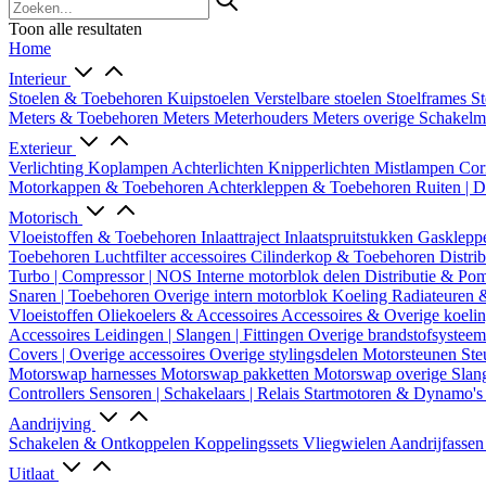
Toon alle resultaten
Home
Interieur
Stoelen & Toebehoren
Kuipstoelen
Verstelbare stoelen
Stoelframes
St
Meters & Toebehoren
Meters
Meterhouders
Meters overige
Schakel
Exterieur
Verlichting
Koplampen
Achterlichten
Knipperlichten
Mistlampen
Cor
Motorkappen & Toebehoren
Achterkleppen & Toebehoren
Ruiten | 
Motorisch
Vloeistoffen & Toebehoren
Inlaattraject
Inlaatspruitstukken
Gasklepp
Toebehoren
Luchtfilter accessoires
Cilinderkop & Toebehoren
Distri
Turbo | Compressor | NOS
Interne motorblok delen
Distributie & P
Snaren | Toebehoren
Overige intern motorblok
Koeling
Radiateuren 
Vloeistoffen
Oliekoelers & Accessoires
Accessoires & Overige koeli
Accessoires
Leidingen | Slangen | Fittingen
Overige brandstofsystee
Covers | Overige accessoires
Overige stylingsdelen
Motorsteunen
Ste
Motorswap harnesses
Motorswap pakketten
Motorswap overige
Slan
Controllers
Sensoren | Schakelaars | Relais
Startmotoren & Dynamo's
Aandrijving
Schakelen & Ontkoppelen
Koppelingssets
Vliegwielen
Aandrijfasse
Uitlaat