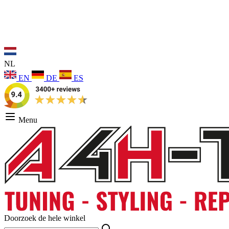
NL
EN
DE
ES
Menu
Doorzoek de hele winkel