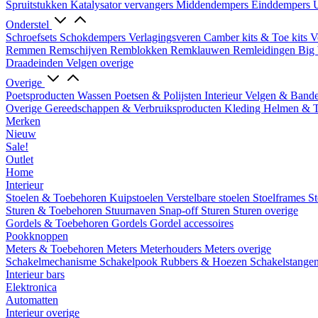
Spruitstukken
Katalysator vervangers
Middendempers
Einddempers
U
Onderstel
Schroefsets
Schokdempers
Verlagingsveren
Camber kits & Toe kits
V
Remmen
Remschijven
Remblokken
Remklauwen
Remleidingen
Big 
Draadeinden
Velgen overige
Overige
Poetsproducten
Wassen
Poetsen & Polijsten
Interieur
Velgen & Band
Overige Gereedschappen & Verbruiksproducten
Kleding
Helmen & 
Merken
Nieuw
Sale!
Outlet
Home
Interieur
Stoelen & Toebehoren
Kuipstoelen
Verstelbare stoelen
Stoelframes
St
Sturen & Toebehoren
Stuurnaven
Snap-off
Sturen
Sturen overige
Gordels & Toebehoren
Gordels
Gordel accessoires
Pookknoppen
Meters & Toebehoren
Meters
Meterhouders
Meters overige
Schakelmechanisme
Schakelpook
Rubbers & Hoezen
Schakelstange
Interieur bars
Elektronica
Automatten
Interieur overige