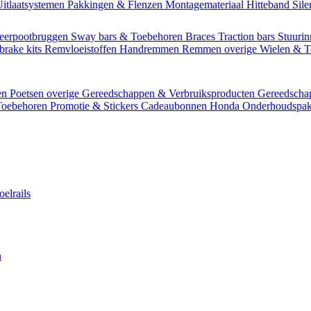
itlaatsystemen
Pakkingen & Flenzen
Montagemateriaal
Hitteband
Sil
eerpootbruggen
Sway bars & Toebehoren
Braces
Traction bars
Stuurin
brake kits
Remvloeistoffen
Handremmen
Remmen overige
Wielen & 
en
Poetsen overige
Gereedschappen & Verbruiksproducten
Gereedsch
Toebehoren
Promotie & Stickers
Cadeaubonnen
Honda Onderhoudspak
oelrails
n