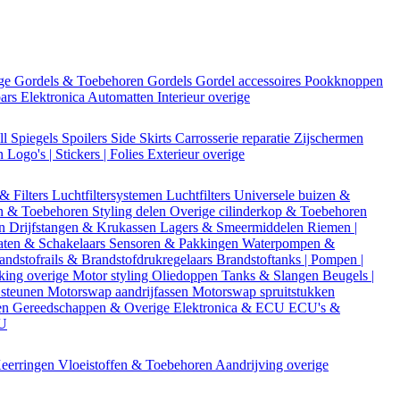
ige
Gordels & Toebehoren
Gordels
Gordel accessoires
Pookknoppen
bars
Elektronica
Automatten
Interieur overige
ll
Spiegels
Spoilers
Side Skirts
Carrosserie reparatie
Zijschermen
en
Logo's | Stickers | Folies
Exterieur overige
 & Filters
Luchtfiltersystemen
Luchtfilters
Universele buizen &
n & Toebehoren
Styling delen
Overige cilinderkop & Toebehoren
en
Drijfstangen & Krukassen
Lagers & Smeermiddelen
Riemen |
aten & Schakelaars
Sensoren & Pakkingen
Waterpompen &
andstofrails & Brandstofdrukregelaars
Brandstoftanks | Pompen |
king overige
Motor styling
Oliedoppen
Tanks & Slangen
Beugels |
 steunen
Motorswap aandrijfassen
Motorswap spruitstukken
en
Gereedschappen & Overige
Elektronica & ECU
ECU's &
CU
eerringen
Vloeistoffen & Toebehoren
Aandrijving overige