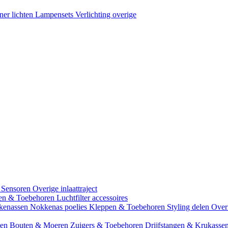
ner lichten
Lampensets
Verlichting overige
 Sensoren
Overige inlaattraject
zen & Toebehoren
Luchtfilter accessoires
kenassen
Nokkenas poelies
Kleppen & Toebehoren
Styling delen
Over
gen
Bouten & Moeren
Zuigers & Toebehoren
Drijfstangen & Krukasse