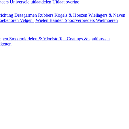
encers
Universele uitlaatdelen
Uitlaat overige
richting
Draagarmen
Rubbers
Kogels & Hoezen
Wiellagers & Naven
Toebehoren
Velgen | Wielen
Banden
Spoorverbreders
Wielmoeren
appen
Smeermiddelen & Vloeistoffen
Coatings & spuitbussen
ketten