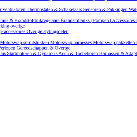
r ventilatoren
Thermostaten & Schakelaars
Sensoren & Pakkingen
Wat
rails & Brandstofdrukregelaars
Brandstoftanks | Pompen | Accessoires
eking overige
ge accessoires
Overige stylingsdelen
Motorswap spruitstukken
Motorswap harnesses
Motorswap pakketten
Verlopen
Gereedschappen & Overige
lais
Startmotoren & Dynamo's
Accu & Toebehoren
Harnassen & Adap