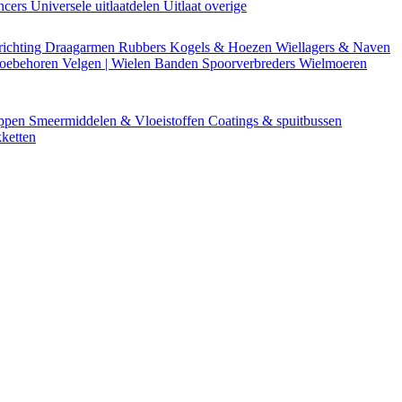
encers
Universele uitlaatdelen
Uitlaat overige
richting
Draagarmen
Rubbers
Kogels & Hoezen
Wiellagers & Naven
Toebehoren
Velgen | Wielen
Banden
Spoorverbreders
Wielmoeren
appen
Smeermiddelen & Vloeistoffen
Coatings & spuitbussen
ketten