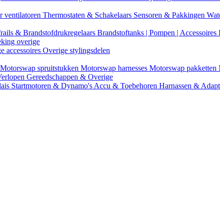
r ventilatoren
Thermostaten & Schakelaars
Sensoren & Pakkingen
Wat
rails & Brandstofdrukregelaars
Brandstoftanks | Pompen | Accessoires
eking overige
ge accessoires
Overige stylingsdelen
Motorswap spruitstukken
Motorswap harnesses
Motorswap pakketten
Verlopen
Gereedschappen & Overige
lais
Startmotoren & Dynamo's
Accu & Toebehoren
Harnassen & Adap