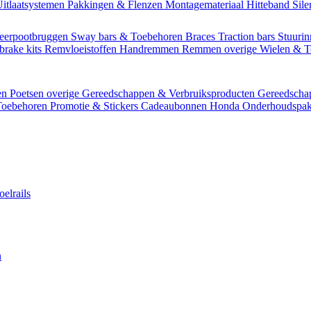
itlaatsystemen
Pakkingen & Flenzen
Montagemateriaal
Hitteband
Sil
eerpootbruggen
Sway bars & Toebehoren
Braces
Traction bars
Stuurin
brake kits
Remvloeistoffen
Handremmen
Remmen overige
Wielen & 
en
Poetsen overige
Gereedschappen & Verbruiksproducten
Gereedsch
Toebehoren
Promotie & Stickers
Cadeaubonnen
Honda Onderhoudspak
oelrails
n