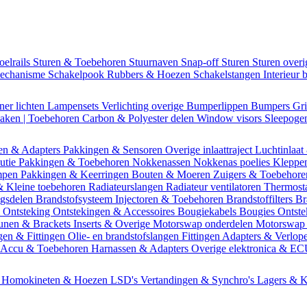
oelrails
Sturen & Toebehoren
Stuurnaven
Snap-off
Sturen
Sturen over
mechanisme
Schakelpook
Rubbers & Hoezen
Schakelstangen
Interieur 
ner lichten
Lampensets
Verlichting overige
Bumperlippen
Bumpers
Gri
Daken | Toebehoren
Carbon & Polyester delen
Window visors
Sleepog
en & Adapters
Pakkingen & Sensoren
Overige inlaattraject
Luchtinlaat
butie
Pakkingen & Toebehoren
Nokkenassen
Nokkenas poelies
Kleppe
ompen
Pakkingen & Keerringen
Bouten & Moeren
Zuigers & Toebehor
& Kleine toebehoren
Radiateurslangen
Radiateur ventilatoren
Thermost
ngsdelen
Brandstofsysteem
Injectoren & Toebehoren
Brandstoffilters
Br
m
Ontsteking
Ontstekingen & Accessoires
Bougiekabels
Bougies
Ontste
unen & Brackets
Inserts & Overige
Motorswap onderdelen
Motorswap
gen & Fittingen
Olie- en brandstofslangen
Fittingen
Adapters & Verlop
Accu & Toebehoren
Harnassen & Adapters
Overige elektronica & E
n
Homokineten & Hoezen
LSD's
Vertandingen & Synchro's
Lagers & K