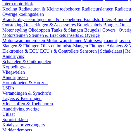
intern motorblok
Koeling
Radiateuren & Kleine toebehoren
Radiateurslangen
Radiateu
Overige koelingsdelen
Brandstofsysteem
Injectoren & Toebehoren
Brandstoffilters
Brandstof
Ontsteking
Ontstekingen & Accessoires
Bougiekabels
Bougies
Ontst
Motor styling
Oliedoppen
Tanks & Slangen
Beugels | Covers | Overi
Motorsteunen
Steunen & Brackets
Inserts & Overige
Motorswap onderdelen
Motorswap steunen
Motorswap aandrijfassen
Slangen & Fittingen
Olie- en brandstofslangen
Fittingen
Adapters & 
Elektronica & ECU
ECU's & Controllers
Sensoren | Schakelaars | Re
Aandrijving
Schakelen & Ontkoppelen
Koppelingssets
Vliegwielen
Aandrijfassen
Homokineten & Hoezen
LSD's
Vertandingen & Synchro's
Lagers & Keerringen
Vloeistoffen & Toebehoren
Aandrijving overige
Uitlaat
Spruitstukken
Katalysator vervangers
Middendempers