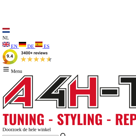
NL
EN
DE
ES
Menu
Doorzoek de hele winkel