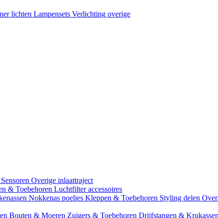
ner lichten
Lampensets
Verlichting overige
 Sensoren
Overige inlaattraject
zen & Toebehoren
Luchtfilter accessoires
kenassen
Nokkenas poelies
Kleppen & Toebehoren
Styling delen
Over
gen
Bouten & Moeren
Zuigers & Toebehoren
Drijfstangen & Krukasse