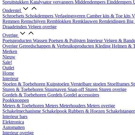
Spruitstukken
Katalysator vervangers
Middendempers
Einddempers
U
Onderstel
Schroefsets
Schokdempers
Verlagingsveren
Camber kits & Toe kits
V
Remmen
Remschijven
Remblokken
Remklauwen
Remleidingen
Big 
Draadeinden
Velgen overige
Overige
Poetsproducten
Wassen
Poetsen & Polijsten
Interieur
Velgen & Band
Overige Gereedschappen & Verbruiksproducten
Kleding
Helmen & 
Merken
Nieuw
Sale!
Outlet
Home
Interieur
Stoelen & Toebehoren
Kuipstoelen
Verstelbare stoelen
Stoelframes
St
Sturen & Toebehoren
Stuurnaven
Snap-off
Sturen
Sturen overige
Gordels & Toebehoren
Gordels
Gordel accessoires
Pookknoppen
Meters & Toebehoren
Meters
Meterhouders
Meters overige
Schakelmechanisme
Schakelpook
Rubbers & Hoezen
Schakelstange
Interieur bars
Elektronica
Automatten
Interieur overige