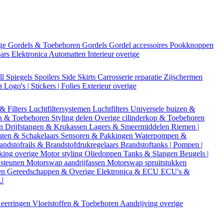
ige
Gordels & Toebehoren
Gordels
Gordel accessoires
Pookknoppen
bars
Elektronica
Automatten
Interieur overige
ll
Spiegels
Spoilers
Side Skirts
Carrosserie reparatie
Zijschermen
en
Logo's | Stickers | Folies
Exterieur overige
 & Filters
Luchtfiltersystemen
Luchtfilters
Universele buizen &
n & Toebehoren
Styling delen
Overige cilinderkop & Toebehoren
en
Drijfstangen & Krukassen
Lagers & Smeermiddelen
Riemen |
aten & Schakelaars
Sensoren & Pakkingen
Waterpompen &
andstofrails & Brandstofdrukregelaars
Brandstoftanks | Pompen |
king overige
Motor styling
Oliedoppen
Tanks & Slangen
Beugels |
 steunen
Motorswap aandrijfassen
Motorswap spruitstukken
en
Gereedschappen & Overige
Elektronica & ECU
ECU's &
CU
eerringen
Vloeistoffen & Toebehoren
Aandrijving overige