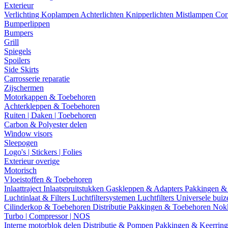
Exterieur
Verlichting
Koplampen
Achterlichten
Knipperlichten
Mistlampen
Cor
Bumperlippen
Bumpers
Grill
Spiegels
Spoilers
Side Skirts
Carrosserie reparatie
Zijschermen
Motorkappen & Toebehoren
Achterkleppen & Toebehoren
Ruiten | Daken | Toebehoren
Carbon & Polyester delen
Window visors
Sleepogen
Logo's | Stickers | Folies
Exterieur overige
Motorisch
Vloeistoffen & Toebehoren
Inlaattraject
Inlaatspruitstukken
Gaskleppen & Adapters
Pakkingen &
Luchtinlaat & Filters
Luchtfiltersystemen
Luchtfilters
Universele bui
Cilinderkop & Toebehoren
Distributie
Pakkingen & Toebehoren
Nok
Turbo | Compressor | NOS
Interne motorblok delen
Distributie & Pompen
Pakkingen & Keerrin