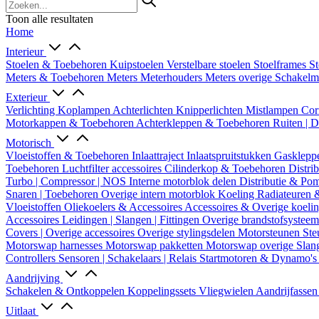
Toon alle resultaten
Home
Interieur
Stoelen & Toebehoren
Kuipstoelen
Verstelbare stoelen
Stoelframes
St
Meters & Toebehoren
Meters
Meterhouders
Meters overige
Schakel
Exterieur
Verlichting
Koplampen
Achterlichten
Knipperlichten
Mistlampen
Cor
Motorkappen & Toebehoren
Achterkleppen & Toebehoren
Ruiten | 
Motorisch
Vloeistoffen & Toebehoren
Inlaattraject
Inlaatspruitstukken
Gasklepp
Toebehoren
Luchtfilter accessoires
Cilinderkop & Toebehoren
Distri
Turbo | Compressor | NOS
Interne motorblok delen
Distributie & P
Snaren | Toebehoren
Overige intern motorblok
Koeling
Radiateuren 
Vloeistoffen
Oliekoelers & Accessoires
Accessoires & Overige koeli
Accessoires
Leidingen | Slangen | Fittingen
Overige brandstofsystee
Covers | Overige accessoires
Overige stylingsdelen
Motorsteunen
Ste
Motorswap harnesses
Motorswap pakketten
Motorswap overige
Slan
Controllers
Sensoren | Schakelaars | Relais
Startmotoren & Dynamo's
Aandrijving
Schakelen & Ontkoppelen
Koppelingssets
Vliegwielen
Aandrijfasse
Uitlaat