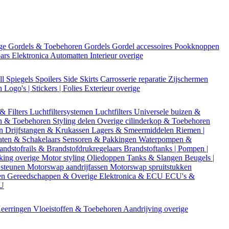
ige
Gordels & Toebehoren
Gordels
Gordel accessoires
Pookknoppen
bars
Elektronica
Automatten
Interieur overige
ll
Spiegels
Spoilers
Side Skirts
Carrosserie reparatie
Zijschermen
en
Logo's | Stickers | Folies
Exterieur overige
 & Filters
Luchtfiltersystemen
Luchtfilters
Universele buizen &
n & Toebehoren
Styling delen
Overige cilinderkop & Toebehoren
en
Drijfstangen & Krukassen
Lagers & Smeermiddelen
Riemen |
aten & Schakelaars
Sensoren & Pakkingen
Waterpompen &
andstofrails & Brandstofdrukregelaars
Brandstoftanks | Pompen |
king overige
Motor styling
Oliedoppen
Tanks & Slangen
Beugels |
 steunen
Motorswap aandrijfassen
Motorswap spruitstukken
en
Gereedschappen & Overige
Elektronica & ECU
ECU's &
CU
eerringen
Vloeistoffen & Toebehoren
Aandrijving overige