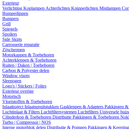
Exterieur
Verlichting
Koplampen
Achterlichten
Knipperlichten
Mistlampen
Cor
Bumperlippen
Bumpers
Grill
Spiegels
Spoilers
Side Skirts
Carrosserie reparatie
Zijschermen
Motorkappen & Toebehoren
Achterkleppen & Toebehoren
Ruiten | Daken | Toebehoren
Carbon & Polyester delen
Window visors
Sleepogen
Logo's | Stickers | Folies
Exterieur overige
Motorisch
Vloeistoffen & Toebehoren
Inlaattraject
Inlaatspruitstukken
Gaskleppen & Adapters
Pakkingen &
Luchtinlaat & Filters
Luchtfiltersystemen
Luchtfilters
Universele bui
Cilinderkop & Toebehoren
Distributie
Pakkingen & Toebehoren
Nok
Turbo | Compressor | NOS
Interne motorblok delen
Distributie & Pompen
Pakkingen & Keerrin