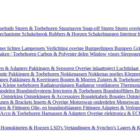
oelrails
Sturen & Toebehoren
Stuurnaven
Snap-off
Sturen
Sturen over
mechanisme
Schakelpook
Rubbers & Hoezen
Schakelstangen
Interieur 
ner lichten
Lampensets
Verlichting overige
Bumperlippen
Bumpers
Gri
Daken | Toebehoren
Carbon & Polyester delen
Window visors
Sleepog
en & Adapters
Pakkingen & Sensoren
Overige inlaattraject
Luchtinlaat
butie
Pakkingen & Toebehoren
Nokkenassen
Nokkenas poelies
Kleppe
ompen
Pakkingen & Keerringen
Bouten & Moeren
Zuigers & Toebehor
& Kleine toebehoren
Radiateurslangen
Radiateur ventilatoren
Thermost
ngsdelen
Brandstofsysteem
Injectoren & Toebehoren
Brandstoffilters
Br
m
Ontsteking
Ontstekingen & Accessoires
Bougiekabels
Bougies
Ontste
unen & Brackets
Inserts & Overige
Motorswap onderdelen
Motorswap
gen & Fittingen
Olie- en brandstofslangen
Fittingen
Adapters & Verlop
Accu & Toebehoren
Harnassen & Adapters
Overige elektronica & E
n
Homokineten & Hoezen
LSD's
Vertandingen & Synchro's
Lagers & K