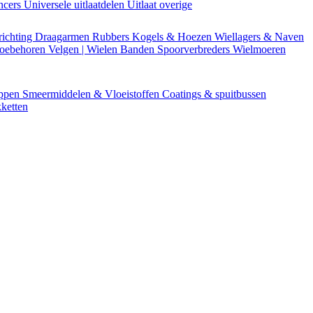
encers
Universele uitlaatdelen
Uitlaat overige
richting
Draagarmen
Rubbers
Kogels & Hoezen
Wiellagers & Naven
Toebehoren
Velgen | Wielen
Banden
Spoorverbreders
Wielmoeren
appen
Smeermiddelen & Vloeistoffen
Coatings & spuitbussen
ketten