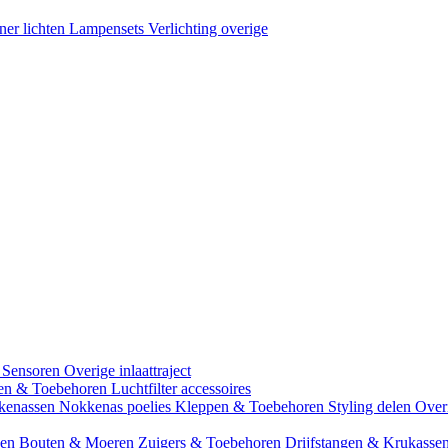
ner lichten
Lampensets
Verlichting overige
 Sensoren
Overige inlaattraject
zen & Toebehoren
Luchtfilter accessoires
kenassen
Nokkenas poelies
Kleppen & Toebehoren
Styling delen
Over
gen
Bouten & Moeren
Zuigers & Toebehoren
Drijfstangen & Krukasse