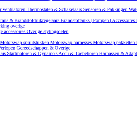
r ventilatoren
Thermostaten & Schakelaars
Sensoren & Pakkingen
Wat
rails & Brandstofdrukregelaars
Brandstoftanks | Pompen | Accessoires
eking overige
ge accessoires
Overige stylingsdelen
Motorswap spruitstukken
Motorswap harnesses
Motorswap pakketten
Verlopen
Gereedschappen & Overige
lais
Startmotoren & Dynamo's
Accu & Toebehoren
Harnassen & Adap