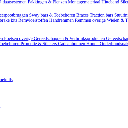
itlaatsystemen
Pakkingen & Flenzen
Montagemateriaal
Hitteband
Sil
eerpootbruggen
Sway bars & Toebehoren
Braces
Traction bars
Stuurin
brake kits
Remvloeistoffen
Handremmen
Remmen overige
Wielen & 
en
Poetsen overige
Gereedschappen & Verbruiksproducten
Gereedsch
Toebehoren
Promotie & Stickers
Cadeaubonnen
Honda Onderhoudspak
oelrails
n