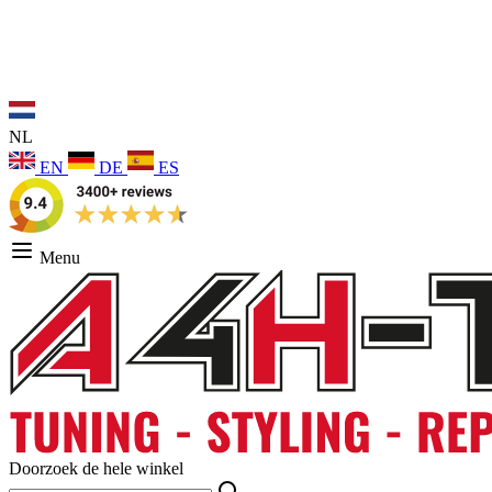
NL
EN
DE
ES
Menu
Doorzoek de hele winkel