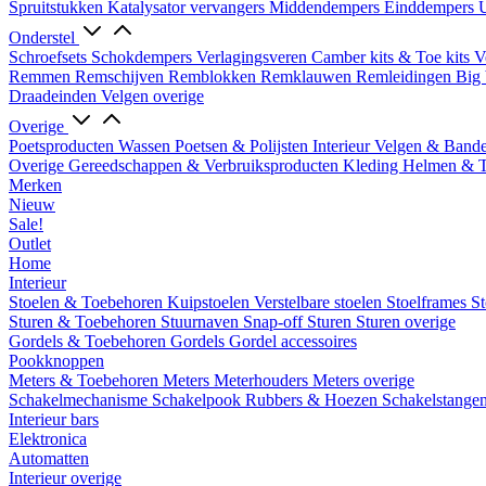
Spruitstukken
Katalysator vervangers
Middendempers
Einddempers
U
Onderstel
Schroefsets
Schokdempers
Verlagingsveren
Camber kits & Toe kits
V
Remmen
Remschijven
Remblokken
Remklauwen
Remleidingen
Big 
Draadeinden
Velgen overige
Overige
Poetsproducten
Wassen
Poetsen & Polijsten
Interieur
Velgen & Band
Overige Gereedschappen & Verbruiksproducten
Kleding
Helmen & 
Merken
Nieuw
Sale!
Outlet
Home
Interieur
Stoelen & Toebehoren
Kuipstoelen
Verstelbare stoelen
Stoelframes
St
Sturen & Toebehoren
Stuurnaven
Snap-off
Sturen
Sturen overige
Gordels & Toebehoren
Gordels
Gordel accessoires
Pookknoppen
Meters & Toebehoren
Meters
Meterhouders
Meters overige
Schakelmechanisme
Schakelpook
Rubbers & Hoezen
Schakelstange
Interieur bars
Elektronica
Automatten
Interieur overige