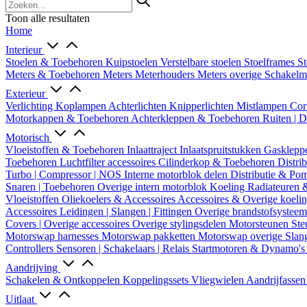
Toon alle resultaten
Home
Interieur
Stoelen & Toebehoren
Kuipstoelen
Verstelbare stoelen
Stoelframes
St
Meters & Toebehoren
Meters
Meterhouders
Meters overige
Schakel
Exterieur
Verlichting
Koplampen
Achterlichten
Knipperlichten
Mistlampen
Cor
Motorkappen & Toebehoren
Achterkleppen & Toebehoren
Ruiten | 
Motorisch
Vloeistoffen & Toebehoren
Inlaattraject
Inlaatspruitstukken
Gasklepp
Toebehoren
Luchtfilter accessoires
Cilinderkop & Toebehoren
Distri
Turbo | Compressor | NOS
Interne motorblok delen
Distributie & P
Snaren | Toebehoren
Overige intern motorblok
Koeling
Radiateuren 
Vloeistoffen
Oliekoelers & Accessoires
Accessoires & Overige koeli
Accessoires
Leidingen | Slangen | Fittingen
Overige brandstofsystee
Covers | Overige accessoires
Overige stylingsdelen
Motorsteunen
Ste
Motorswap harnesses
Motorswap pakketten
Motorswap overige
Slan
Controllers
Sensoren | Schakelaars | Relais
Startmotoren & Dynamo's
Aandrijving
Schakelen & Ontkoppelen
Koppelingssets
Vliegwielen
Aandrijfasse
Uitlaat