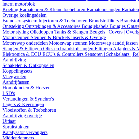
intern motorblok
Koeling
Radiateuren & Kleine toebehoren
Radiateurslangen
Radiateu
Overige koelingsdelen
Brandstofsysteem
Injectoren & Toebehoren
Brandstoffilters
Brandstof
Ontsteking
Ontstekingen & Accessoires
Bougiekabels
Bougies
Ontst
Motor styling
Oliedoppen
Tanks & Slangen
Beugels | Covers | Overi
Motorsteunen
Steunen & Brackets
Inserts & Overige
Motorswap onderdelen
Motorswap steunen
Motorswap aandrijfassen
Slangen & Fittingen
Olie- en brandstofslangen
Fittingen
Adapters & 
Elektronica & ECU
ECU's & Controllers
Sensoren | Schakelaars | Re
Aandrijving
Schakelen & Ontkoppelen
Koppelingssets
Vliegwielen
Aandrijfassen
Homokineten & Hoezen
LSD's
Vertandingen & Synchro's
Lagers & Keerringen
Vloeistoffen & Toebehoren
Aandrijving overige
Uitlaat
Spruitstukken
Katalysator vervangers
Middendempers