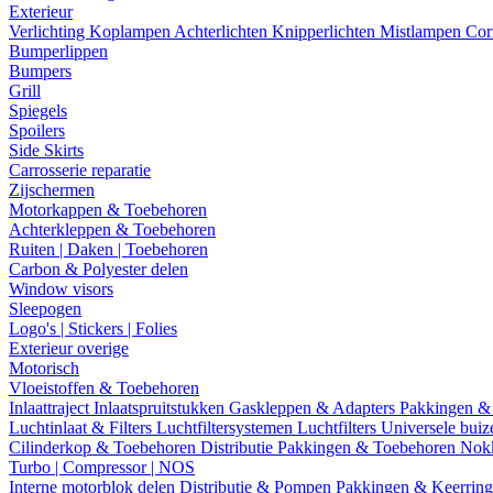
Exterieur
Verlichting
Koplampen
Achterlichten
Knipperlichten
Mistlampen
Cor
Bumperlippen
Bumpers
Grill
Spiegels
Spoilers
Side Skirts
Carrosserie reparatie
Zijschermen
Motorkappen & Toebehoren
Achterkleppen & Toebehoren
Ruiten | Daken | Toebehoren
Carbon & Polyester delen
Window visors
Sleepogen
Logo's | Stickers | Folies
Exterieur overige
Motorisch
Vloeistoffen & Toebehoren
Inlaattraject
Inlaatspruitstukken
Gaskleppen & Adapters
Pakkingen &
Luchtinlaat & Filters
Luchtfiltersystemen
Luchtfilters
Universele bui
Cilinderkop & Toebehoren
Distributie
Pakkingen & Toebehoren
Nok
Turbo | Compressor | NOS
Interne motorblok delen
Distributie & Pompen
Pakkingen & Keerrin