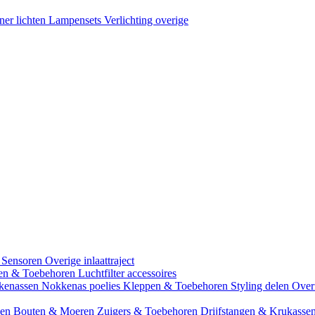
ner lichten
Lampensets
Verlichting overige
 Sensoren
Overige inlaattraject
zen & Toebehoren
Luchtfilter accessoires
kenassen
Nokkenas poelies
Kleppen & Toebehoren
Styling delen
Over
gen
Bouten & Moeren
Zuigers & Toebehoren
Drijfstangen & Krukasse