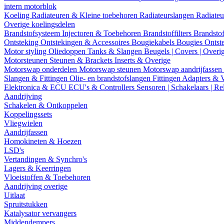
intern motorblok
Koeling
Radiateuren & Kleine toebehoren
Radiateurslangen
Radiateu
Overige koelingsdelen
Brandstofsysteem
Injectoren & Toebehoren
Brandstoffilters
Brandstof
Ontsteking
Ontstekingen & Accessoires
Bougiekabels
Bougies
Ontst
Motor styling
Oliedoppen
Tanks & Slangen
Beugels | Covers | Overi
Motorsteunen
Steunen & Brackets
Inserts & Overige
Motorswap onderdelen
Motorswap steunen
Motorswap aandrijfassen
Slangen & Fittingen
Olie- en brandstofslangen
Fittingen
Adapters & 
Elektronica & ECU
ECU's & Controllers
Sensoren | Schakelaars | Re
Aandrijving
Schakelen & Ontkoppelen
Koppelingssets
Vliegwielen
Aandrijfassen
Homokineten & Hoezen
LSD's
Vertandingen & Synchro's
Lagers & Keerringen
Vloeistoffen & Toebehoren
Aandrijving overige
Uitlaat
Spruitstukken
Katalysator vervangers
Middendempers