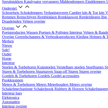
Spruitstukken
Katalysator vervangers
Middendempers
Einddempers
U
Onderstel
Schroefsets
Schokdempers
Verlagingsveren
Camber kits & Toe kits
V
Remmen
Remschijven
Remblokken
Remklauwen
Remleidingen
Big 
Draadeinden
Velgen overige
Overige
Poetsproducten
Wassen
Poetsen & Polijsten
Interieur
Velgen & Band
Overige Gereedschappen & Verbruiksproducten
Kleding
Helmen & 
Merken
Nieuw
Sale!
Outlet
Home
Interieur
Stoelen & Toebehoren
Kuipstoelen
Verstelbare stoelen
Stoelframes
St
Sturen & Toebehoren
Stuurnaven
Snap-off
Sturen
Sturen overige
Gordels & Toebehoren
Gordels
Gordel accessoires
Pookknoppen
Meters & Toebehoren
Meters
Meterhouders
Meters overige
Schakelmechanisme
Schakelpook
Rubbers & Hoezen
Schakelstange
Interieur bars
Elektronica
Automatten
Interieur overige