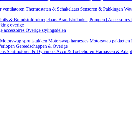
r ventilatoren
Thermostaten & Schakelaars
Sensoren & Pakkingen
Wat
rails & Brandstofdrukregelaars
Brandstoftanks | Pompen | Accessoires
eking overige
ge accessoires
Overige stylingsdelen
Motorswap spruitstukken
Motorswap harnesses
Motorswap pakketten
Verlopen
Gereedschappen & Overige
lais
Startmotoren & Dynamo's
Accu & Toebehoren
Harnassen & Adap