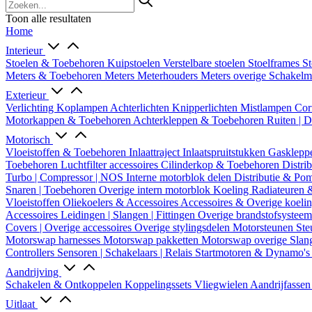
Toon alle resultaten
Home
Interieur
Stoelen & Toebehoren
Kuipstoelen
Verstelbare stoelen
Stoelframes
St
Meters & Toebehoren
Meters
Meterhouders
Meters overige
Schakel
Exterieur
Verlichting
Koplampen
Achterlichten
Knipperlichten
Mistlampen
Cor
Motorkappen & Toebehoren
Achterkleppen & Toebehoren
Ruiten | 
Motorisch
Vloeistoffen & Toebehoren
Inlaattraject
Inlaatspruitstukken
Gasklepp
Toebehoren
Luchtfilter accessoires
Cilinderkop & Toebehoren
Distri
Turbo | Compressor | NOS
Interne motorblok delen
Distributie & P
Snaren | Toebehoren
Overige intern motorblok
Koeling
Radiateuren 
Vloeistoffen
Oliekoelers & Accessoires
Accessoires & Overige koeli
Accessoires
Leidingen | Slangen | Fittingen
Overige brandstofsystee
Covers | Overige accessoires
Overige stylingsdelen
Motorsteunen
Ste
Motorswap harnesses
Motorswap pakketten
Motorswap overige
Slan
Controllers
Sensoren | Schakelaars | Relais
Startmotoren & Dynamo's
Aandrijving
Schakelen & Ontkoppelen
Koppelingssets
Vliegwielen
Aandrijfasse
Uitlaat