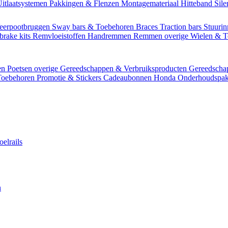
itlaatsystemen
Pakkingen & Flenzen
Montagemateriaal
Hitteband
Sil
eerpootbruggen
Sway bars & Toebehoren
Braces
Traction bars
Stuurin
brake kits
Remvloeistoffen
Handremmen
Remmen overige
Wielen & 
en
Poetsen overige
Gereedschappen & Verbruiksproducten
Gereedsch
Toebehoren
Promotie & Stickers
Cadeaubonnen
Honda Onderhoudspak
oelrails
n