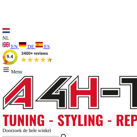
NL
EN
DE
ES
Menu
Doorzoek de hele winkel