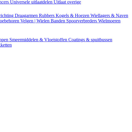
encers
Universele uitlaatdelen
Uitlaat overige
richting
Draagarmen
Rubbers
Kogels & Hoezen
Wiellagers & Naven
Toebehoren
Velgen | Wielen
Banden
Spoorverbreders
Wielmoeren
appen
Smeermiddelen & Vloeistoffen
Coatings & spuitbussen
ketten