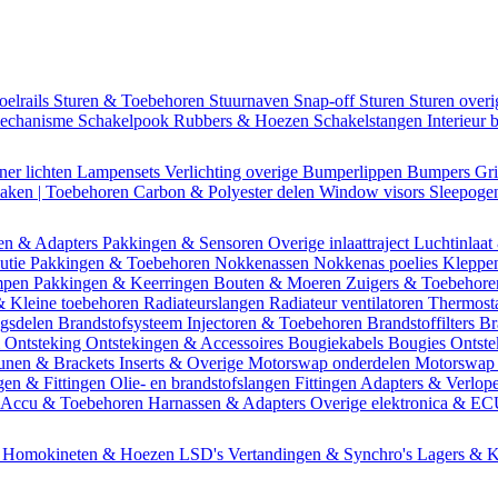
oelrails
Sturen & Toebehoren
Stuurnaven
Snap-off
Sturen
Sturen over
mechanisme
Schakelpook
Rubbers & Hoezen
Schakelstangen
Interieur 
ner lichten
Lampensets
Verlichting overige
Bumperlippen
Bumpers
Gri
Daken | Toebehoren
Carbon & Polyester delen
Window visors
Sleepog
en & Adapters
Pakkingen & Sensoren
Overige inlaattraject
Luchtinlaat
butie
Pakkingen & Toebehoren
Nokkenassen
Nokkenas poelies
Kleppe
ompen
Pakkingen & Keerringen
Bouten & Moeren
Zuigers & Toebehor
& Kleine toebehoren
Radiateurslangen
Radiateur ventilatoren
Thermost
ngsdelen
Brandstofsysteem
Injectoren & Toebehoren
Brandstoffilters
Br
m
Ontsteking
Ontstekingen & Accessoires
Bougiekabels
Bougies
Ontste
unen & Brackets
Inserts & Overige
Motorswap onderdelen
Motorswap
gen & Fittingen
Olie- en brandstofslangen
Fittingen
Adapters & Verlop
Accu & Toebehoren
Harnassen & Adapters
Overige elektronica & E
n
Homokineten & Hoezen
LSD's
Vertandingen & Synchro's
Lagers & K