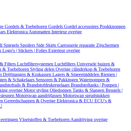
ige
Gordels & Toebehoren
Gordels
Gordel accessoires
Pookknoppen
bars
Elektronica
Automatten
Interieur overige
ll
Spiegels
Spoilers
Side Skirts
Carrosserie reparatie
Zijschermen
en
Logo's | Stickers | Folies
Exterieur overige
 & Filters
Luchtfiltersystemen
Luchtfilters
Universele buizen &
n & Toebehoren
Styling delen
Overige cilinderkop & Toebehoren
en
Drijfstangen & Krukassen
Lagers & Smeermiddelen
Riemen |
aten & Schakelaars
Sensoren & Pakkingen
Waterpompen &
andstofrails & Brandstofdrukregelaars
Brandstoftanks | Pompen |
king overige
Motor styling
Oliedoppen
Tanks & Slangen
Beugels |
 steunen
Motorswap aandrijfassen
Motorswap spruitstukken
en
Gereedschappen & Overige
Elektronica & ECU
ECU's &
CU
eerringen
Vloeistoffen & Toebehoren
Aandrijving overige