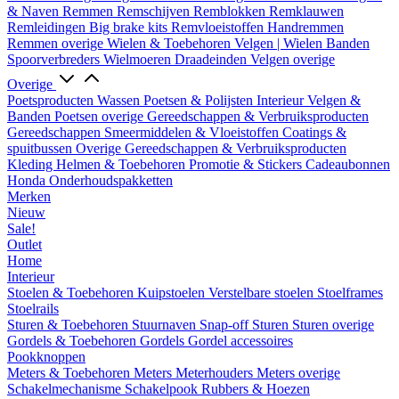
& Naven
Remmen
Remschijven
Remblokken
Remklauwen
Remleidingen
Big brake kits
Remvloeistoffen
Handremmen
Remmen overige
Wielen & Toebehoren
Velgen | Wielen
Banden
Spoorverbreders
Wielmoeren
Draadeinden
Velgen overige
Overige
Poetsproducten
Wassen
Poetsen & Polijsten
Interieur
Velgen &
Banden
Poetsen overige
Gereedschappen & Verbruiksproducten
Gereedschappen
Smeermiddelen & Vloeistoffen
Coatings &
spuitbussen
Overige Gereedschappen & Verbruiksproducten
Kleding
Helmen & Toebehoren
Promotie & Stickers
Cadeaubonnen
Honda Onderhoudspakketten
Merken
Nieuw
Sale!
Outlet
Home
Interieur
Stoelen & Toebehoren
Kuipstoelen
Verstelbare stoelen
Stoelframes
Stoelrails
Sturen & Toebehoren
Stuurnaven
Snap-off
Sturen
Sturen overige
Gordels & Toebehoren
Gordels
Gordel accessoires
Pookknoppen
Meters & Toebehoren
Meters
Meterhouders
Meters overige
Schakelmechanisme
Schakelpook
Rubbers & Hoezen