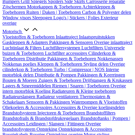
Bumpers
Grill
Spiegels
Spoilers
Side Skirts
Carrosserie reparatie
Zijschermen
Motorkappen & Toebehoren
Achterkleppen &
Toebehoren
Ruiten | Daken | Toebehoren
Carbon & Polyester delen
Window visors
Sleepogen
Logo's | Stickers | Folies
Exterieur
overige
Motorisch
Vloeistoffen & Toebehoren
Inlaattraject
Inlaatspruitstukken
Gaskleppen & Adapters
Pakkingen & Sensoren
Overige inlaattraject
Luchtinlaat & Filters
Luchtfiltersystemen
Luchtfilters
Universele
buizen & Toebehoren
Luchtfilter accessoires
Cilinderkop &
Toebehoren
Distributie
Pakkingen & Toebehoren
Nokkenassen
Nokkenas poelies
Kleppen & Toebehoren
Styling delen
Overige
cilinderkop & Toebehoren
Turbo | Compressor | NOS
Interne
motorblok delen
Distributie & Pompen
Pakkingen & Keerringen
Bouten & Moeren
Zuigers & Toebehoren
Drijfstangen & Krukassen
Lagers & Smeermiddelen
Riemen | Snaren | Toebehoren
Overige
intern motorblok
Koeling
Radiateuren & Kleine toebehoren
Radiateurslangen
Radiateur ventilatoren
Thermostaten &
Schakelaars
Sensoren & Pakkingen
Waterpompen & Vloeistoffen
Oliekoelers & Accessoires
Accessoires & Overige koelingsdelen
Brandstofsysteem
Injectoren & Toebehoren
Brandstoffilters
Brandstofrails & Brandstofdrukregelaars
Brandstoftanks | Pompen |
Accessoires
Leidingen | Slangen | Fittingen
Overige
brandstofsysteem
Ontsteking
Ontstekingen & Accessoires
Bougiekabels
Bougies
Ontsteking overige
Motor styling