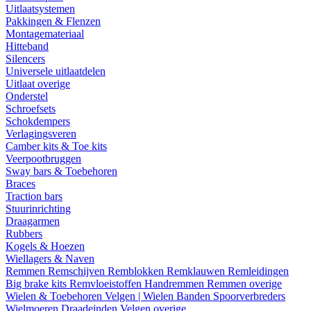
Uitlaatsystemen
Pakkingen & Flenzen
Montagemateriaal
Hitteband
Silencers
Universele uitlaatdelen
Uitlaat overige
Onderstel
Schroefsets
Schokdempers
Verlagingsveren
Camber kits & Toe kits
Veerpootbruggen
Sway bars & Toebehoren
Braces
Traction bars
Stuurinrichting
Draagarmen
Rubbers
Kogels & Hoezen
Wiellagers & Naven
Remmen
Remschijven
Remblokken
Remklauwen
Remleidingen
Big brake kits
Remvloeistoffen
Handremmen
Remmen overige
Wielen & Toebehoren
Velgen | Wielen
Banden
Spoorverbreders
Wielmoeren
Draadeinden
Velgen overige