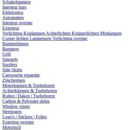
Schakelstangen
Interieur bars
Elektronica
Automatten
Interieur overige
Exterieur
Verlichting
Koplampen
Achterlichten
Knipperlichten
Mistlampen
Corner lichten
Lampensets
Verlichting overige
Bumperlippen
Bumpers
Grill
Spiegels
Spoilers
Side Skirts
Carrosserie reparatie
Zijschermen
Motorkappen & Toebehoren
Achterkleppen & Toebehoren
Ruiten | Daken | Toebehoren
Carbon & Polyester delen
Window visors
Sleepogen
Logo's | Stickers | Folies
Exterieur overige
Motorisch