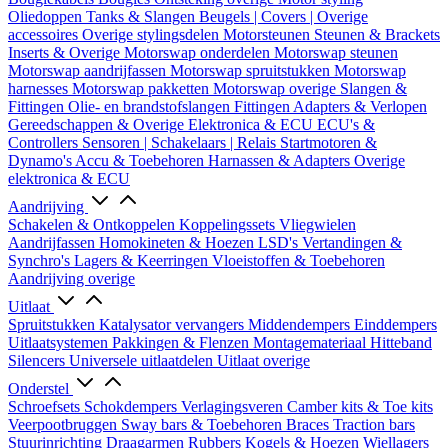
Oliedoppen
Tanks & Slangen
Beugels | Covers | Overige
accessoires
Overige stylingsdelen
Motorsteunen
Steunen & Brackets
Inserts & Overige
Motorswap onderdelen
Motorswap steunen
Motorswap aandrijfassen
Motorswap spruitstukken
Motorswap
harnesses
Motorswap pakketten
Motorswap overige
Slangen &
Fittingen
Olie- en brandstofslangen
Fittingen
Adapters & Verlopen
Gereedschappen & Overige
Elektronica & ECU
ECU's &
Controllers
Sensoren | Schakelaars | Relais
Startmotoren &
Dynamo's
Accu & Toebehoren
Harnassen & Adapters
Overige
elektronica & ECU
Aandrijving
Schakelen & Ontkoppelen
Koppelingssets
Vliegwielen
Aandrijfassen
Homokineten & Hoezen
LSD's
Vertandingen &
Synchro's
Lagers & Keerringen
Vloeistoffen & Toebehoren
Aandrijving overige
Uitlaat
Spruitstukken
Katalysator vervangers
Middendempers
Einddempers
Uitlaatsystemen
Pakkingen & Flenzen
Montagemateriaal
Hitteband
Silencers
Universele uitlaatdelen
Uitlaat overige
Onderstel
Schroefsets
Schokdempers
Verlagingsveren
Camber kits & Toe kits
Veerpootbruggen
Sway bars & Toebehoren
Braces
Traction bars
Stuurinrichting
Draagarmen
Rubbers
Kogels & Hoezen
Wiellagers