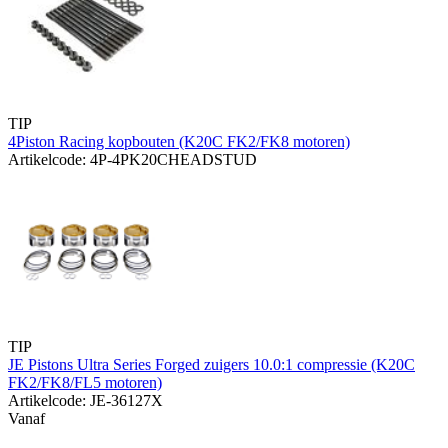
TIP
4Piston Racing kopbouten (K20C FK2/FK8 motoren)
Artikelcode: 4P-4PK20CHEADSTUD
TIP
JE Pistons Ultra Series Forged zuigers 10.0:1 compressie (K20C
FK2/FK8/FL5 motoren)
Artikelcode: JE-36127X
Vanaf