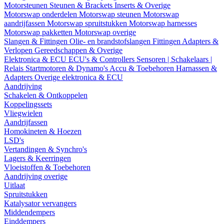
Motorsteunen
Steunen & Brackets
Inserts & Overige
Motorswap onderdelen
Motorswap steunen
Motorswap
aandrijfassen
Motorswap spruitstukken
Motorswap harnesses
Motorswap pakketten
Motorswap overige
Slangen & Fittingen
Olie- en brandstofslangen
Fittingen
Adapters &
Verlopen
Gereedschappen & Overige
Elektronica & ECU
ECU's & Controllers
Sensoren | Schakelaars |
Relais
Startmotoren & Dynamo's
Accu & Toebehoren
Harnassen &
Adapters
Overige elektronica & ECU
Aandrijving
Schakelen & Ontkoppelen
Koppelingssets
Vliegwielen
Aandrijfassen
Homokineten & Hoezen
LSD's
Vertandingen & Synchro's
Lagers & Keerringen
Vloeistoffen & Toebehoren
Aandrijving overige
Uitlaat
Spruitstukken
Katalysator vervangers
Middendempers
Einddempers