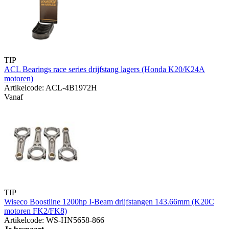
TIP
ACL Bearings race series drijfstang lagers (Honda K20/K24A
motoren)
Artikelcode: ACL-4B1972H
Vanaf
TIP
Wiseco Boostline 1200hp I-Beam drijfstangen 143.66mm (K20C
motoren FK2/FK8)
Artikelcode: WS-HN5658-866