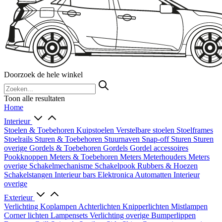
Doorzoek de hele winkel
Toon alle resultaten
Home
Interieur
Stoelen & Toebehoren
Kuipstoelen
Verstelbare stoelen
Stoelframes
Stoelrails
Sturen & Toebehoren
Stuurnaven
Snap-off
Sturen
Sturen
overige
Gordels & Toebehoren
Gordels
Gordel accessoires
Pookknoppen
Meters & Toebehoren
Meters
Meterhouders
Meters
overige
Schakelmechanisme
Schakelpook
Rubbers & Hoezen
Schakelstangen
Interieur bars
Elektronica
Automatten
Interieur
overige
Exterieur
Verlichting
Koplampen
Achterlichten
Knipperlichten
Mistlampen
Corner lichten
Lampensets
Verlichting overige
Bumperlippen