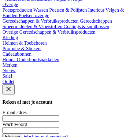
Overige
Poetsproducten
Wassen
Poetsen & Polijsten
Interieur
Velgen &
Banden
Poetsen overige
Gereedschappen & Verbruiksproducten
Gereedschappen
Smeermiddelen & Vloeistoffen
Coatings & spuitbussen
Overige Gereedschappen & Verbruiksproducten
Kleding
Helmen & Toebehoren
Promotie & Stickers
Cadeaubonnen
Honda Onderhoudspakketten
Merken
Nieuw
Sale!
Outlet
Reken af met je account
E-mail adres
Wachtwoord
Wachtwoord vergeten?
Inloggen