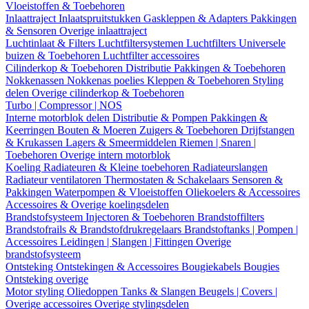
Vloeistoffen & Toebehoren
Inlaattraject
Inlaatspruitstukken
Gaskleppen & Adapters
Pakkingen
& Sensoren
Overige inlaattraject
Luchtinlaat & Filters
Luchtfiltersystemen
Luchtfilters
Universele
buizen & Toebehoren
Luchtfilter accessoires
Cilinderkop & Toebehoren
Distributie
Pakkingen & Toebehoren
Nokkenassen
Nokkenas poelies
Kleppen & Toebehoren
Styling
delen
Overige cilinderkop & Toebehoren
Turbo | Compressor | NOS
Interne motorblok delen
Distributie & Pompen
Pakkingen &
Keerringen
Bouten & Moeren
Zuigers & Toebehoren
Drijfstangen
& Krukassen
Lagers & Smeermiddelen
Riemen | Snaren |
Toebehoren
Overige intern motorblok
Koeling
Radiateuren & Kleine toebehoren
Radiateurslangen
Radiateur ventilatoren
Thermostaten & Schakelaars
Sensoren &
Pakkingen
Waterpompen & Vloeistoffen
Oliekoelers & Accessoires
Accessoires & Overige koelingsdelen
Brandstofsysteem
Injectoren & Toebehoren
Brandstoffilters
Brandstofrails & Brandstofdrukregelaars
Brandstoftanks | Pompen |
Accessoires
Leidingen | Slangen | Fittingen
Overige
brandstofsysteem
Ontsteking
Ontstekingen & Accessoires
Bougiekabels
Bougies
Ontsteking overige
Motor styling
Oliedoppen
Tanks & Slangen
Beugels | Covers |
Overige accessoires
Overige stylingsdelen