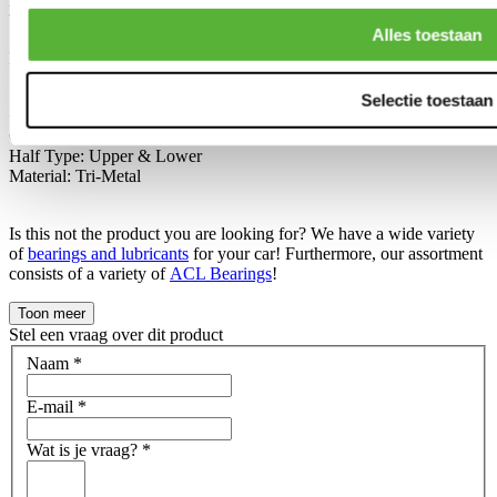
Designed to withstand higher RPM conditions, they are the choice
bearing manufacturer of top race teams.
Alles toestaan
Measurements:
Sizes: STD / HX Extra oil clearance / + 0.025mm / oversize
Selectie toestaan
+0.25mm
Oil Clearance: Standard
Half Type: Upper & Lower
Material: Tri-Metal
Is this not the product you are looking for? We have a wide variety
of
bearings and lubricants
for your car! Furthermore, our assortment
consists of a variety of
ACL Bearings
!
Toon meer
Stel een vraag over dit product
Naam
*
E-mail
*
Wat is je vraag?
*