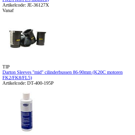
Artikelcode: JE-36127X
Vanaf
TIP
Darton Sleeves ''mid'' cilinderbussen 86-90mm (K20C motoren
FK2/FK8/FL5)
Artikelcode: DT-400-195P