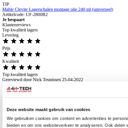
TIP
Mahle Clevite Lagerschalen montage olie 240 ml (universeel)
Artikelcode: UF-2800B2
Je bespaart
Klantenreviews
Top kwaliteit lagers
Levering
Prijs
Kwaliteit
Top kwaliteit lagers
Gereviewd door
Nick Teunissen
25-04-2022
Stel een vraag over dit product
Naam
*
E-mail
*
Deze website maakt gebruik van cookies
Wat is je vraag?
*
We gebruiken cookies om content en advertenties te personal
bieden en om ons websiteverkeer te analyseren. Ook delen 