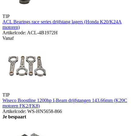
TIP
ACL Bearings race series drijfstang lagers (Honda K20/K24A
motoren)
Artikelcode: ACL-4B1972H
Vanaf
TIP
Wiseco Boostline 1200hp I-Beam drijfstangen 143.66mm (K20C
motoren FK2/FK8)
Artikelcode: WS-HN5658-866
Je bespaart