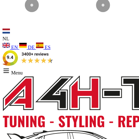
NL
EN
DE
ES
Menu