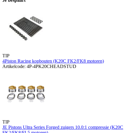
Je bespaart
TIP
4Piston Racing kopbouten (K20C FK2/FK8 motoren)
Artikelcode: 4P-4PK20CHEADSTUD
TIP
JE Pistons Ultra Series Forged zuigers 10.0:1 compressie (K20C
FK2/FK8/FL5 motoren)