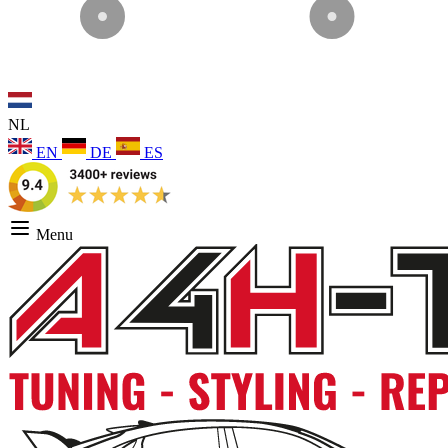
NL
EN
DE
ES
Menu