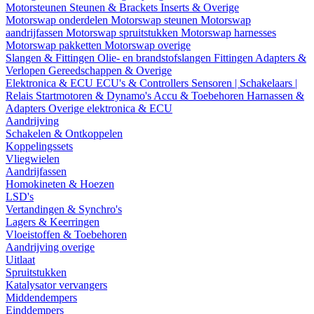
Motorsteunen
Steunen & Brackets
Inserts & Overige
Motorswap onderdelen
Motorswap steunen
Motorswap
aandrijfassen
Motorswap spruitstukken
Motorswap harnesses
Motorswap pakketten
Motorswap overige
Slangen & Fittingen
Olie- en brandstofslangen
Fittingen
Adapters &
Verlopen
Gereedschappen & Overige
Elektronica & ECU
ECU's & Controllers
Sensoren | Schakelaars |
Relais
Startmotoren & Dynamo's
Accu & Toebehoren
Harnassen &
Adapters
Overige elektronica & ECU
Aandrijving
Schakelen & Ontkoppelen
Koppelingssets
Vliegwielen
Aandrijfassen
Homokineten & Hoezen
LSD's
Vertandingen & Synchro's
Lagers & Keerringen
Vloeistoffen & Toebehoren
Aandrijving overige
Uitlaat
Spruitstukken
Katalysator vervangers
Middendempers
Einddempers