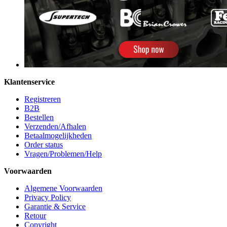
Klantenservice
Registreren
B2B
Bestellen
Verzenden/Afhalen
Betaalmogelijkheden
Order status
Vragen/Problemen/Help
Voorwaarden
Algemene Voorwaarden
Privacy Policy
Garantie & Service
Retour
Copyright