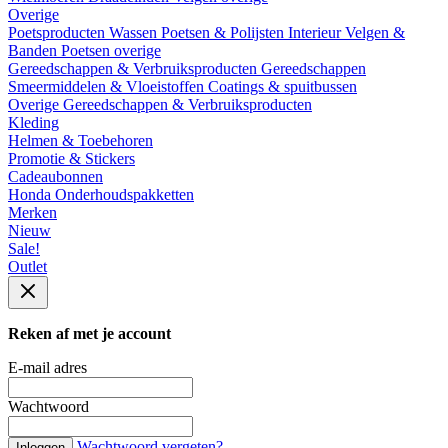
Overige
Poetsproducten
Wassen
Poetsen & Polijsten
Interieur
Velgen &
Banden
Poetsen overige
Gereedschappen & Verbruiksproducten
Gereedschappen
Smeermiddelen & Vloeistoffen
Coatings & spuitbussen
Overige Gereedschappen & Verbruiksproducten
Kleding
Helmen & Toebehoren
Promotie & Stickers
Cadeaubonnen
Honda Onderhoudspakketten
Merken
Nieuw
Sale!
Outlet
Reken af met je account
E-mail adres
Wachtwoord
Wachtwoord vergeten?
Inloggen