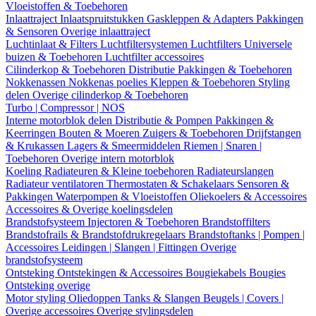
Vloeistoffen & Toebehoren
Inlaattraject
Inlaatspruitstukken
Gaskleppen & Adapters
Pakkingen
& Sensoren
Overige inlaattraject
Luchtinlaat & Filters
Luchtfiltersystemen
Luchtfilters
Universele
buizen & Toebehoren
Luchtfilter accessoires
Cilinderkop & Toebehoren
Distributie
Pakkingen & Toebehoren
Nokkenassen
Nokkenas poelies
Kleppen & Toebehoren
Styling
delen
Overige cilinderkop & Toebehoren
Turbo | Compressor | NOS
Interne motorblok delen
Distributie & Pompen
Pakkingen &
Keerringen
Bouten & Moeren
Zuigers & Toebehoren
Drijfstangen
& Krukassen
Lagers & Smeermiddelen
Riemen | Snaren |
Toebehoren
Overige intern motorblok
Koeling
Radiateuren & Kleine toebehoren
Radiateurslangen
Radiateur ventilatoren
Thermostaten & Schakelaars
Sensoren &
Pakkingen
Waterpompen & Vloeistoffen
Oliekoelers & Accessoires
Accessoires & Overige koelingsdelen
Brandstofsysteem
Injectoren & Toebehoren
Brandstoffilters
Brandstofrails & Brandstofdrukregelaars
Brandstoftanks | Pompen |
Accessoires
Leidingen | Slangen | Fittingen
Overige
brandstofsysteem
Ontsteking
Ontstekingen & Accessoires
Bougiekabels
Bougies
Ontsteking overige
Motor styling
Oliedoppen
Tanks & Slangen
Beugels | Covers |
Overige accessoires
Overige stylingsdelen