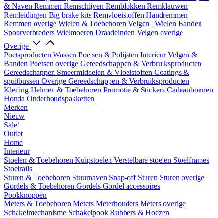
& Naven
Remmen
Remschijven
Remblokken
Remklauwen
Remleidingen
Big brake kits
Remvloeistoffen
Handremmen
Remmen overige
Wielen & Toebehoren
Velgen | Wielen
Banden
Spoorverbreders
Wielmoeren
Draadeinden
Velgen overige
Overige
Poetsproducten
Wassen
Poetsen & Polijsten
Interieur
Velgen &
Banden
Poetsen overige
Gereedschappen & Verbruiksproducten
Gereedschappen
Smeermiddelen & Vloeistoffen
Coatings &
spuitbussen
Overige Gereedschappen & Verbruiksproducten
Kleding
Helmen & Toebehoren
Promotie & Stickers
Cadeaubonnen
Honda Onderhoudspakketten
Merken
Nieuw
Sale!
Outlet
Home
Interieur
Stoelen & Toebehoren
Kuipstoelen
Verstelbare stoelen
Stoelframes
Stoelrails
Sturen & Toebehoren
Stuurnaven
Snap-off
Sturen
Sturen overige
Gordels & Toebehoren
Gordels
Gordel accessoires
Pookknoppen
Meters & Toebehoren
Meters
Meterhouders
Meters overige
Schakelmechanisme
Schakelpook
Rubbers & Hoezen