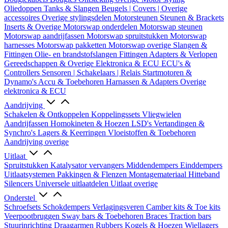
Oliedoppen
Tanks & Slangen
Beugels | Covers | Overige
accessoires
Overige stylingsdelen
Motorsteunen
Steunen & Brackets
Inserts & Overige
Motorswap onderdelen
Motorswap steunen
Motorswap aandrijfassen
Motorswap spruitstukken
Motorswap
harnesses
Motorswap pakketten
Motorswap overige
Slangen &
Fittingen
Olie- en brandstofslangen
Fittingen
Adapters & Verlopen
Gereedschappen & Overige
Elektronica & ECU
ECU's &
Controllers
Sensoren | Schakelaars | Relais
Startmotoren &
Dynamo's
Accu & Toebehoren
Harnassen & Adapters
Overige
elektronica & ECU
Aandrijving
Schakelen & Ontkoppelen
Koppelingssets
Vliegwielen
Aandrijfassen
Homokineten & Hoezen
LSD's
Vertandingen &
Synchro's
Lagers & Keerringen
Vloeistoffen & Toebehoren
Aandrijving overige
Uitlaat
Spruitstukken
Katalysator vervangers
Middendempers
Einddempers
Uitlaatsystemen
Pakkingen & Flenzen
Montagemateriaal
Hitteband
Silencers
Universele uitlaatdelen
Uitlaat overige
Onderstel
Schroefsets
Schokdempers
Verlagingsveren
Camber kits & Toe kits
Veerpootbruggen
Sway bars & Toebehoren
Braces
Traction bars
Stuurinrichting
Draagarmen
Rubbers
Kogels & Hoezen
Wiellagers