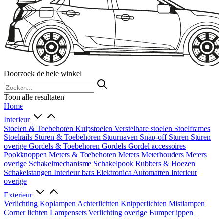
Doorzoek de hele winkel
Toon alle resultaten
Home
Interieur
Stoelen & Toebehoren
Kuipstoelen
Verstelbare stoelen
Stoelframes
Stoelrails
Sturen & Toebehoren
Stuurnaven
Snap-off
Sturen
Sturen
overige
Gordels & Toebehoren
Gordels
Gordel accessoires
Pookknoppen
Meters & Toebehoren
Meters
Meterhouders
Meters
overige
Schakelmechanisme
Schakelpook
Rubbers & Hoezen
Schakelstangen
Interieur bars
Elektronica
Automatten
Interieur
overige
Exterieur
Verlichting
Koplampen
Achterlichten
Knipperlichten
Mistlampen
Corner lichten
Lampensets
Verlichting overige
Bumperlippen