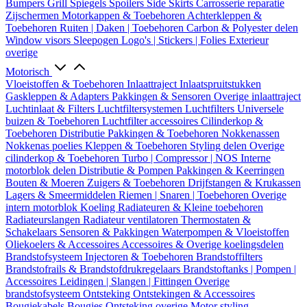
Bumpers
Grill
Spiegels
Spoilers
Side Skirts
Carrosserie reparatie
Zijschermen
Motorkappen & Toebehoren
Achterkleppen &
Toebehoren
Ruiten | Daken | Toebehoren
Carbon & Polyester delen
Window visors
Sleepogen
Logo's | Stickers | Folies
Exterieur
overige
Motorisch
Vloeistoffen & Toebehoren
Inlaattraject
Inlaatspruitstukken
Gaskleppen & Adapters
Pakkingen & Sensoren
Overige inlaattraject
Luchtinlaat & Filters
Luchtfiltersystemen
Luchtfilters
Universele
buizen & Toebehoren
Luchtfilter accessoires
Cilinderkop &
Toebehoren
Distributie
Pakkingen & Toebehoren
Nokkenassen
Nokkenas poelies
Kleppen & Toebehoren
Styling delen
Overige
cilinderkop & Toebehoren
Turbo | Compressor | NOS
Interne
motorblok delen
Distributie & Pompen
Pakkingen & Keerringen
Bouten & Moeren
Zuigers & Toebehoren
Drijfstangen & Krukassen
Lagers & Smeermiddelen
Riemen | Snaren | Toebehoren
Overige
intern motorblok
Koeling
Radiateuren & Kleine toebehoren
Radiateurslangen
Radiateur ventilatoren
Thermostaten &
Schakelaars
Sensoren & Pakkingen
Waterpompen & Vloeistoffen
Oliekoelers & Accessoires
Accessoires & Overige koelingsdelen
Brandstofsysteem
Injectoren & Toebehoren
Brandstoffilters
Brandstofrails & Brandstofdrukregelaars
Brandstoftanks | Pompen |
Accessoires
Leidingen | Slangen | Fittingen
Overige
brandstofsysteem
Ontsteking
Ontstekingen & Accessoires
Bougiekabels
Bougies
Ontsteking overige
Motor styling