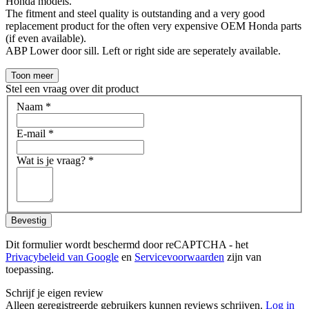
Honda models.
The fitment and steel quality is outstanding and a very good
replacement product for the often very expensive OEM Honda parts
(if even available).
ABP Lower door sill. Left or right side are seperately available.
Toon meer
Stel een vraag over dit product
Naam
*
E-mail
*
Wat is je vraag?
*
Bevestig
Dit formulier wordt beschermd door reCAPTCHA - het
Privacybeleid van Google
en
Servicevoorwaarden
zijn van
toepassing.
Schrijf je eigen review
Alleen geregistreerde gebruikers kunnen reviews schrijven.
Log in