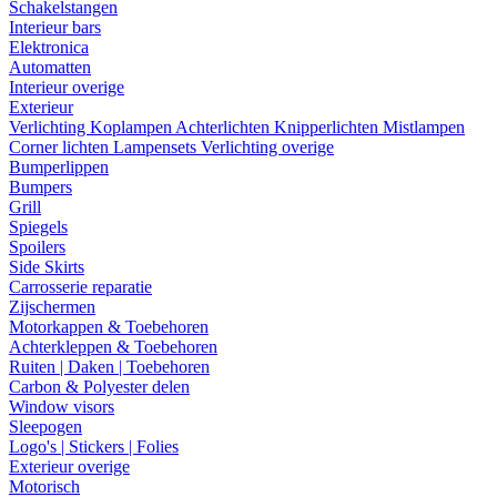
Schakelstangen
Interieur bars
Elektronica
Automatten
Interieur overige
Exterieur
Verlichting
Koplampen
Achterlichten
Knipperlichten
Mistlampen
Corner lichten
Lampensets
Verlichting overige
Bumperlippen
Bumpers
Grill
Spiegels
Spoilers
Side Skirts
Carrosserie reparatie
Zijschermen
Motorkappen & Toebehoren
Achterkleppen & Toebehoren
Ruiten | Daken | Toebehoren
Carbon & Polyester delen
Window visors
Sleepogen
Logo's | Stickers | Folies
Exterieur overige
Motorisch