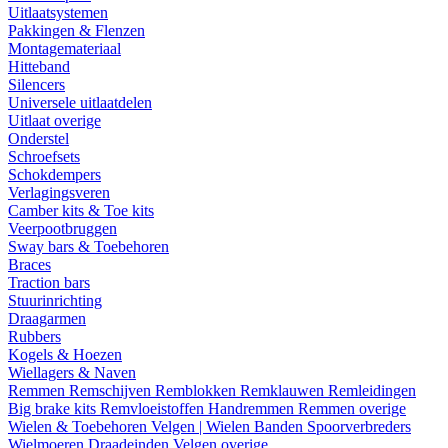
Uitlaatsystemen
Pakkingen & Flenzen
Montagemateriaal
Hitteband
Silencers
Universele uitlaatdelen
Uitlaat overige
Onderstel
Schroefsets
Schokdempers
Verlagingsveren
Camber kits & Toe kits
Veerpootbruggen
Sway bars & Toebehoren
Braces
Traction bars
Stuurinrichting
Draagarmen
Rubbers
Kogels & Hoezen
Wiellagers & Naven
Remmen
Remschijven
Remblokken
Remklauwen
Remleidingen
Big brake kits
Remvloeistoffen
Handremmen
Remmen overige
Wielen & Toebehoren
Velgen | Wielen
Banden
Spoorverbreders
Wielmoeren
Draadeinden
Velgen overige