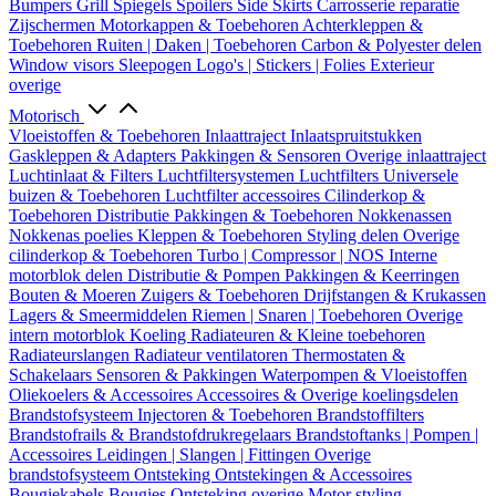
Bumpers
Grill
Spiegels
Spoilers
Side Skirts
Carrosserie reparatie
Zijschermen
Motorkappen & Toebehoren
Achterkleppen &
Toebehoren
Ruiten | Daken | Toebehoren
Carbon & Polyester delen
Window visors
Sleepogen
Logo's | Stickers | Folies
Exterieur
overige
Motorisch
Vloeistoffen & Toebehoren
Inlaattraject
Inlaatspruitstukken
Gaskleppen & Adapters
Pakkingen & Sensoren
Overige inlaattraject
Luchtinlaat & Filters
Luchtfiltersystemen
Luchtfilters
Universele
buizen & Toebehoren
Luchtfilter accessoires
Cilinderkop &
Toebehoren
Distributie
Pakkingen & Toebehoren
Nokkenassen
Nokkenas poelies
Kleppen & Toebehoren
Styling delen
Overige
cilinderkop & Toebehoren
Turbo | Compressor | NOS
Interne
motorblok delen
Distributie & Pompen
Pakkingen & Keerringen
Bouten & Moeren
Zuigers & Toebehoren
Drijfstangen & Krukassen
Lagers & Smeermiddelen
Riemen | Snaren | Toebehoren
Overige
intern motorblok
Koeling
Radiateuren & Kleine toebehoren
Radiateurslangen
Radiateur ventilatoren
Thermostaten &
Schakelaars
Sensoren & Pakkingen
Waterpompen & Vloeistoffen
Oliekoelers & Accessoires
Accessoires & Overige koelingsdelen
Brandstofsysteem
Injectoren & Toebehoren
Brandstoffilters
Brandstofrails & Brandstofdrukregelaars
Brandstoftanks | Pompen |
Accessoires
Leidingen | Slangen | Fittingen
Overige
brandstofsysteem
Ontsteking
Ontstekingen & Accessoires
Bougiekabels
Bougies
Ontsteking overige
Motor styling