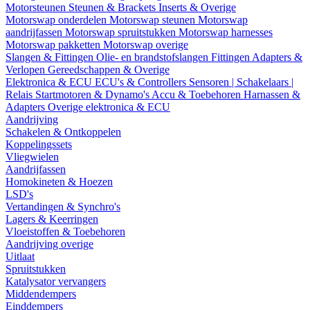
Motorsteunen
Steunen & Brackets
Inserts & Overige
Motorswap onderdelen
Motorswap steunen
Motorswap
aandrijfassen
Motorswap spruitstukken
Motorswap harnesses
Motorswap pakketten
Motorswap overige
Slangen & Fittingen
Olie- en brandstofslangen
Fittingen
Adapters &
Verlopen
Gereedschappen & Overige
Elektronica & ECU
ECU's & Controllers
Sensoren | Schakelaars |
Relais
Startmotoren & Dynamo's
Accu & Toebehoren
Harnassen &
Adapters
Overige elektronica & ECU
Aandrijving
Schakelen & Ontkoppelen
Koppelingssets
Vliegwielen
Aandrijfassen
Homokineten & Hoezen
LSD's
Vertandingen & Synchro's
Lagers & Keerringen
Vloeistoffen & Toebehoren
Aandrijving overige
Uitlaat
Spruitstukken
Katalysator vervangers
Middendempers
Einddempers