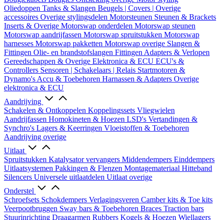
Oliedoppen
Tanks & Slangen
Beugels | Covers | Overige
accessoires
Overige stylingsdelen
Motorsteunen
Steunen & Brackets
Inserts & Overige
Motorswap onderdelen
Motorswap steunen
Motorswap aandrijfassen
Motorswap spruitstukken
Motorswap
harnesses
Motorswap pakketten
Motorswap overige
Slangen &
Fittingen
Olie- en brandstofslangen
Fittingen
Adapters & Verlopen
Gereedschappen & Overige
Elektronica & ECU
ECU's &
Controllers
Sensoren | Schakelaars | Relais
Startmotoren &
Dynamo's
Accu & Toebehoren
Harnassen & Adapters
Overige
elektronica & ECU
Aandrijving
Schakelen & Ontkoppelen
Koppelingssets
Vliegwielen
Aandrijfassen
Homokineten & Hoezen
LSD's
Vertandingen &
Synchro's
Lagers & Keerringen
Vloeistoffen & Toebehoren
Aandrijving overige
Uitlaat
Spruitstukken
Katalysator vervangers
Middendempers
Einddempers
Uitlaatsystemen
Pakkingen & Flenzen
Montagemateriaal
Hitteband
Silencers
Universele uitlaatdelen
Uitlaat overige
Onderstel
Schroefsets
Schokdempers
Verlagingsveren
Camber kits & Toe kits
Veerpootbruggen
Sway bars & Toebehoren
Braces
Traction bars
Stuurinrichting
Draagarmen
Rubbers
Kogels & Hoezen
Wiellagers