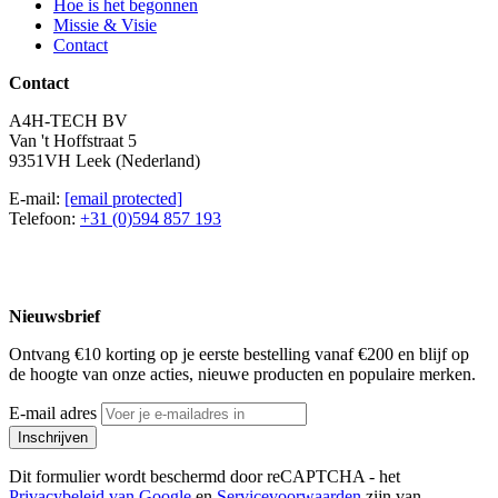
Hoe is het begonnen
Missie & Visie
Contact
Contact
A4H-TECH BV
Van 't Hoffstraat 5
9351VH Leek (Nederland)
E-mail:
[email protected]
Telefoon:
+31 (0)594 857 193
Nieuwsbrief
Ontvang €10 korting op je eerste bestelling vanaf €200 en blijf op
de hoogte van onze acties, nieuwe producten en populaire merken.
E-mail adres
Inschrijven
Dit formulier wordt beschermd door reCAPTCHA - het
Privacybeleid van Google
en
Servicevoorwaarden
zijn van