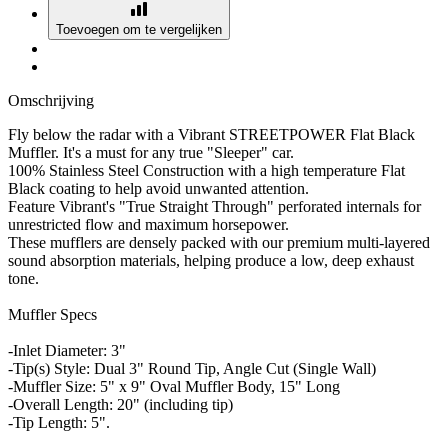
Toevoegen om te vergelijken
Omschrijving
Fly below the radar with a Vibrant STREETPOWER Flat Black
Muffler. It's a must for any true "Sleeper" car.
100% Stainless Steel Construction with a high temperature Flat
Black coating to help avoid unwanted attention.
Feature Vibrant's "True Straight Through" perforated internals for
unrestricted flow and maximum horsepower.
These mufflers are densely packed with our premium multi-layered
sound absorption materials, helping produce a low, deep exhaust
tone.
Muffler Specs
-Inlet Diameter: 3"
-Tip(s) Style: Dual 3" Round Tip, Angle Cut (Single Wall)
-Muffler Size: 5" x 9" Oval Muffler Body, 15" Long
-Overall Length: 20" (including tip)
-Tip Length: 5".