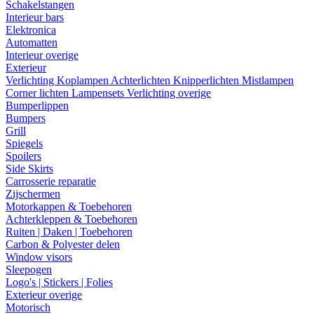
Schakelstangen
Interieur bars
Elektronica
Automatten
Interieur overige
Exterieur
Verlichting
Koplampen
Achterlichten
Knipperlichten
Mistlampen
Corner lichten
Lampensets
Verlichting overige
Bumperlippen
Bumpers
Grill
Spiegels
Spoilers
Side Skirts
Carrosserie reparatie
Zijschermen
Motorkappen & Toebehoren
Achterkleppen & Toebehoren
Ruiten | Daken | Toebehoren
Carbon & Polyester delen
Window visors
Sleepogen
Logo's | Stickers | Folies
Exterieur overige
Motorisch