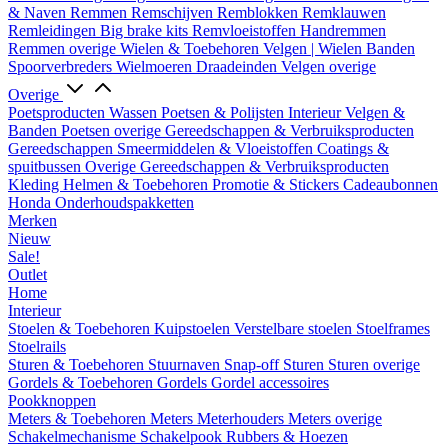
& Naven
Remmen
Remschijven
Remblokken
Remklauwen
Remleidingen
Big brake kits
Remvloeistoffen
Handremmen
Remmen overige
Wielen & Toebehoren
Velgen | Wielen
Banden
Spoorverbreders
Wielmoeren
Draadeinden
Velgen overige
Overige
Poetsproducten
Wassen
Poetsen & Polijsten
Interieur
Velgen &
Banden
Poetsen overige
Gereedschappen & Verbruiksproducten
Gereedschappen
Smeermiddelen & Vloeistoffen
Coatings &
spuitbussen
Overige Gereedschappen & Verbruiksproducten
Kleding
Helmen & Toebehoren
Promotie & Stickers
Cadeaubonnen
Honda Onderhoudspakketten
Merken
Nieuw
Sale!
Outlet
Home
Interieur
Stoelen & Toebehoren
Kuipstoelen
Verstelbare stoelen
Stoelframes
Stoelrails
Sturen & Toebehoren
Stuurnaven
Snap-off
Sturen
Sturen overige
Gordels & Toebehoren
Gordels
Gordel accessoires
Pookknoppen
Meters & Toebehoren
Meters
Meterhouders
Meters overige
Schakelmechanisme
Schakelpook
Rubbers & Hoezen