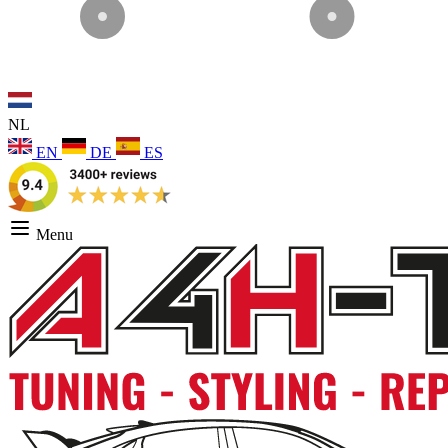
NL
EN
DE
ES
Menu