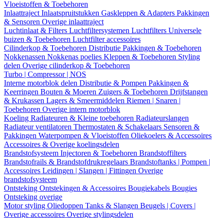
Vloeistoffen & Toebehoren
Inlaattraject
Inlaatspruitstukken
Gaskleppen & Adapters
Pakkingen
& Sensoren
Overige inlaattraject
Luchtinlaat & Filters
Luchtfiltersystemen
Luchtfilters
Universele
buizen & Toebehoren
Luchtfilter accessoires
Cilinderkop & Toebehoren
Distributie
Pakkingen & Toebehoren
Nokkenassen
Nokkenas poelies
Kleppen & Toebehoren
Styling
delen
Overige cilinderkop & Toebehoren
Turbo | Compressor | NOS
Interne motorblok delen
Distributie & Pompen
Pakkingen &
Keerringen
Bouten & Moeren
Zuigers & Toebehoren
Drijfstangen
& Krukassen
Lagers & Smeermiddelen
Riemen | Snaren |
Toebehoren
Overige intern motorblok
Koeling
Radiateuren & Kleine toebehoren
Radiateurslangen
Radiateur ventilatoren
Thermostaten & Schakelaars
Sensoren &
Pakkingen
Waterpompen & Vloeistoffen
Oliekoelers & Accessoires
Accessoires & Overige koelingsdelen
Brandstofsysteem
Injectoren & Toebehoren
Brandstoffilters
Brandstofrails & Brandstofdrukregelaars
Brandstoftanks | Pompen |
Accessoires
Leidingen | Slangen | Fittingen
Overige
brandstofsysteem
Ontsteking
Ontstekingen & Accessoires
Bougiekabels
Bougies
Ontsteking overige
Motor styling
Oliedoppen
Tanks & Slangen
Beugels | Covers |
Overige accessoires
Overige stylingsdelen