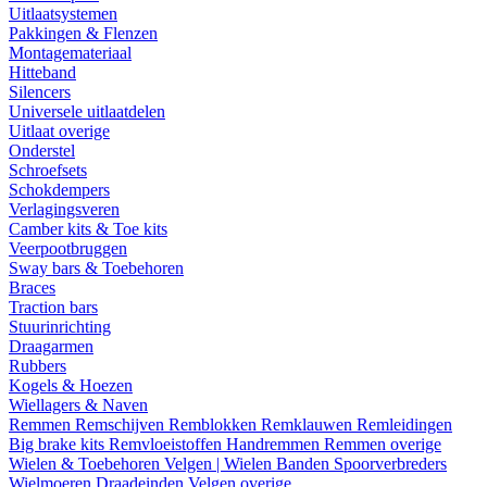
Uitlaatsystemen
Pakkingen & Flenzen
Montagemateriaal
Hitteband
Silencers
Universele uitlaatdelen
Uitlaat overige
Onderstel
Schroefsets
Schokdempers
Verlagingsveren
Camber kits & Toe kits
Veerpootbruggen
Sway bars & Toebehoren
Braces
Traction bars
Stuurinrichting
Draagarmen
Rubbers
Kogels & Hoezen
Wiellagers & Naven
Remmen
Remschijven
Remblokken
Remklauwen
Remleidingen
Big brake kits
Remvloeistoffen
Handremmen
Remmen overige
Wielen & Toebehoren
Velgen | Wielen
Banden
Spoorverbreders
Wielmoeren
Draadeinden
Velgen overige