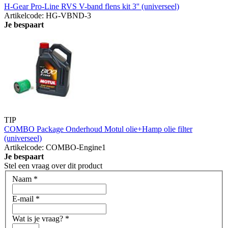
H-Gear Pro-Line RVS V-band flens kit 3'' (universeel)
Artikelcode: HG-VBND-3
Je bespaart
TIP
COMBO Package Onderhoud Motul olie+Hamp olie filter
(universeel)
Artikelcode: COMBO-Engine1
Je bespaart
Stel een vraag over dit product
Naam
*
E-mail
*
Wat is je vraag?
*