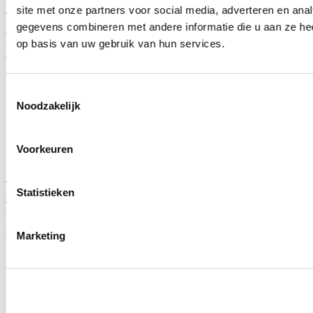
site met onze partners voor social media, adverteren en an
TIP
gegevens combineren met andere informatie die u aan ze hee
H-Gear Pro-Line RVS V-band flens kit 3'' (universeel)
Artikelcode: HG-VBND-3
op basis van uw gebruik van hun services.
Je bespaart
Toestemmingsselectie
Noodzakelijk
Voorkeuren
TIP
Statistieken
COMBO Package Onderhoud Motul olie+Hamp olie filter
(universeel)
Artikelcode: COMBO-Engine1
Je bespaart
Marketing