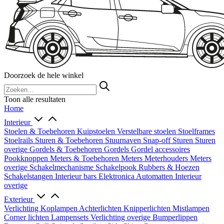
Doorzoek de hele winkel
Toon alle resultaten
Home
Interieur
Stoelen & Toebehoren
Kuipstoelen
Verstelbare stoelen
Stoelframes
Stoelrails
Sturen & Toebehoren
Stuurnaven
Snap-off
Sturen
Sturen
overige
Gordels & Toebehoren
Gordels
Gordel accessoires
Pookknoppen
Meters & Toebehoren
Meters
Meterhouders
Meters
overige
Schakelmechanisme
Schakelpook
Rubbers & Hoezen
Schakelstangen
Interieur bars
Elektronica
Automatten
Interieur
overige
Exterieur
Verlichting
Koplampen
Achterlichten
Knipperlichten
Mistlampen
Corner lichten
Lampensets
Verlichting overige
Bumperlippen