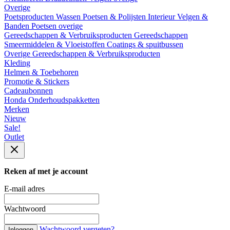
Overige
Poetsproducten
Wassen
Poetsen & Polijsten
Interieur
Velgen &
Banden
Poetsen overige
Gereedschappen & Verbruiksproducten
Gereedschappen
Smeermiddelen & Vloeistoffen
Coatings & spuitbussen
Overige Gereedschappen & Verbruiksproducten
Kleding
Helmen & Toebehoren
Promotie & Stickers
Cadeaubonnen
Honda Onderhoudspakketten
Merken
Nieuw
Sale!
Outlet
Reken af met je account
E-mail adres
Wachtwoord
Wachtwoord vergeten?
Inloggen