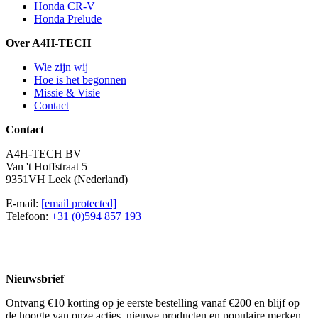
Honda CR-V
Honda Prelude
Over A4H-TECH
Wie zijn wij
Hoe is het begonnen
Missie & Visie
Contact
Contact
A4H-TECH BV
Van 't Hoffstraat 5
9351VH Leek (Nederland)
E-mail:
[email protected]
Telefoon:
+31 (0)594 857 193
Nieuwsbrief
Ontvang €10 korting op je eerste bestelling vanaf €200 en blijf op
de hoogte van onze acties, nieuwe producten en populaire merken.