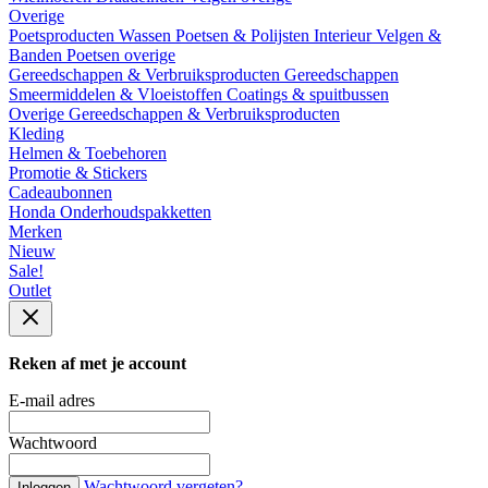
Overige
Poetsproducten
Wassen
Poetsen & Polijsten
Interieur
Velgen &
Banden
Poetsen overige
Gereedschappen & Verbruiksproducten
Gereedschappen
Smeermiddelen & Vloeistoffen
Coatings & spuitbussen
Overige Gereedschappen & Verbruiksproducten
Kleding
Helmen & Toebehoren
Promotie & Stickers
Cadeaubonnen
Honda Onderhoudspakketten
Merken
Nieuw
Sale!
Outlet
Reken af met je account
E-mail adres
Wachtwoord
Wachtwoord vergeten?
Inloggen