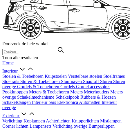
Doorzoek de hele winkel
Toon alle resultaten
Home
Interieur
Stoelen & Toebehoren
Kuipstoelen
Verstelbare stoelen
Stoelframes
Stoelrails
Sturen & Toebehoren
Stuurnaven
Snap-off
Sturen
Sturen
overige
Gordels & Toebehoren
Gordels
Gordel accessoires
Pookknoppen
Meters & Toebehoren
Meters
Meterhouders
Meters
overige
Schakelmechanisme
Schakelpook
Rubbers & Hoezen
Schakelstangen
Interieur bars
Elektronica
Automatten
Interieur
overige
Exterieur
Verlichting
Koplampen
Achterlichten
Knipperlichten
Mistlampen
Corner lichten
Lampensets
Verlichting overige
Bumperlippen