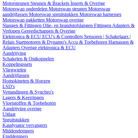
Motorsteunen
Steunen & Brackets
Inserts & Overige
Motorswap onderdelen
Motorswap steunen
Motorswap
aandrijfassen
Motorswap spruitstukken
Motorswap harnesses
Motorswap pakketten
Motorswap overige
Slangen & Fittingen
Olie- en brandstofslangen
Fittingen
Adapters &
Verlopen
Gereedschappen & Overige
Elektronica & ECU
ECU's & Controllers
Sensoren | Schakelaars |
Relais
Startmotoren & Dynamo's
Accu & Toebehoren
Harnassen &
Adapters
Overige elektronica & ECU
Aandrijving
Schakelen & Ontkoppelen
Koppelingssets
Vliegwielen
Aandrijfassen
Homokineten & Hoezen
LSD's
Vertandingen & Synchro's
Lagers & Keerringen
Vloeistoffen & Toebehoren
Aandrijving overige
Uitlaat
Spruitstukken
Katalysator vervangers
Middendempers
Einddempers