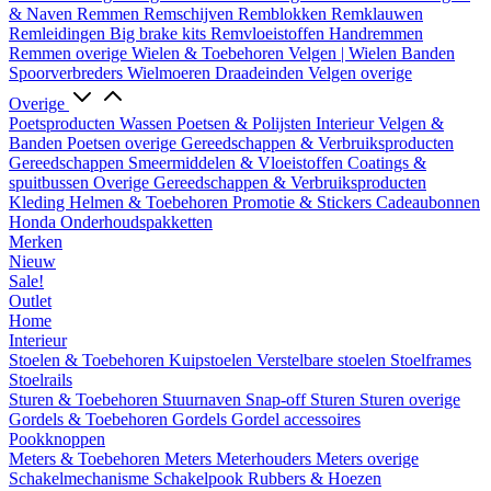
& Naven
Remmen
Remschijven
Remblokken
Remklauwen
Remleidingen
Big brake kits
Remvloeistoffen
Handremmen
Remmen overige
Wielen & Toebehoren
Velgen | Wielen
Banden
Spoorverbreders
Wielmoeren
Draadeinden
Velgen overige
Overige
Poetsproducten
Wassen
Poetsen & Polijsten
Interieur
Velgen &
Banden
Poetsen overige
Gereedschappen & Verbruiksproducten
Gereedschappen
Smeermiddelen & Vloeistoffen
Coatings &
spuitbussen
Overige Gereedschappen & Verbruiksproducten
Kleding
Helmen & Toebehoren
Promotie & Stickers
Cadeaubonnen
Honda Onderhoudspakketten
Merken
Nieuw
Sale!
Outlet
Home
Interieur
Stoelen & Toebehoren
Kuipstoelen
Verstelbare stoelen
Stoelframes
Stoelrails
Sturen & Toebehoren
Stuurnaven
Snap-off
Sturen
Sturen overige
Gordels & Toebehoren
Gordels
Gordel accessoires
Pookknoppen
Meters & Toebehoren
Meters
Meterhouders
Meters overige
Schakelmechanisme
Schakelpook
Rubbers & Hoezen