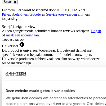
Bevestig
Dit formulier wordt beschermd door reCAPTCHA - het
Privacybeleid van Google
en
Servicevoorwaarden
zijn van
toepassing.
Schrijf je eigen review
Alleen geregistreerde gebruikers kunnen reviews schrijven.
Log in
of
maak een account aan
.
Toepasbaar op:
Universeel
Dit product is universeel toepasbaar. Dit betekent dat het niet
specifiek voor een bepaald automerk of model is ontworpen.
Universele producten hebben vaak een slim ontwerp waardoor ze
breed inzetbaar zijn.
Hoe weet je of dit product geschikt is voor jouw auto?
Je schaft dit product aan op basis van eigen inzicht. Door de
specificaties, afbeelding of titel van het product te raadplegen, kun je
controleren of het geschikt is voor jouw auto.
Deze website maakt gebruik van cookies
Gerelateerde producten
We gebruiken cookies om content en advertenties te personal
bieden en om ons websiteverkeer te analyseren. Ook delen 