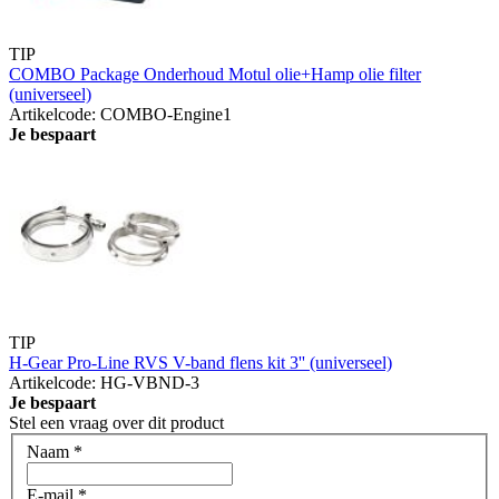
TIP
COMBO Package Onderhoud Motul olie+Hamp olie filter
(universeel)
Artikelcode: COMBO-Engine1
Je bespaart
TIP
H-Gear Pro-Line RVS V-band flens kit 3'' (universeel)
Artikelcode: HG-VBND-3
Je bespaart
Stel een vraag over dit product
Naam
*
E-mail
*