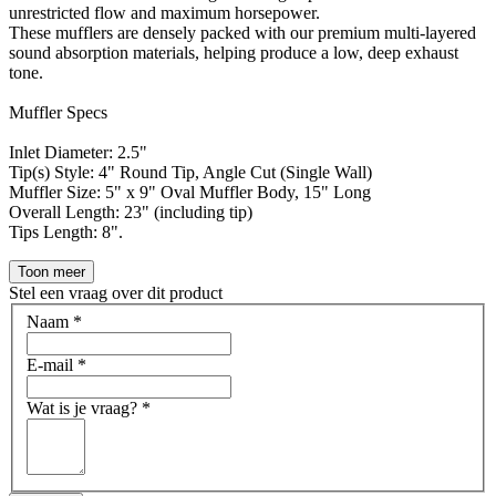
unrestricted flow and maximum horsepower.
These mufflers are densely packed with our premium multi-layered
sound absorption materials, helping produce a low, deep exhaust
tone.
Muffler Specs
Inlet Diameter: 2.5"
Tip(s) Style: 4" Round Tip, Angle Cut (Single Wall)
Muffler Size: 5" x 9" Oval Muffler Body, 15" Long
Overall Length: 23" (including tip)
Tips Length: 8".
Toon meer
Stel een vraag over dit product
Naam
*
E-mail
*
Wat is je vraag?
*