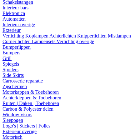
Schakelstangen
Interieur bars
Elektronica
Automatten
Interieur overige
Exterieur
Verlichting
Koplampen
Achterlichten
Knipperlichten
Mistlampen
Corner lichten
Lampensets
Verlichting overige
Bumperlippen
Bumpers
Grill
Spiegels
Spoilers
Side Skirts
Carrosserie reparatie
Zijschermen
Motorkappen & Toebehoren
Achterkleppen & Toebehoren
Ruiten | Daken | Toebehoren
Carbon & Polyester delen
Window visors
Sleepogen
Logo's | Stickers | Folies
Exterieur overige
Motorisch