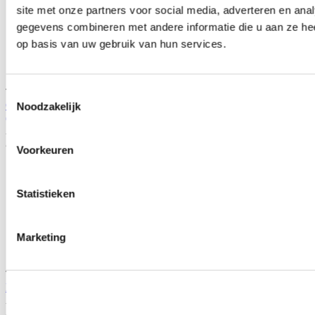
site met onze partners voor social media, adverteren en an
gegevens combineren met andere informatie die u aan ze hee
op basis van uw gebruik van hun services.
TIP
Toestemmingsselectie
COMBO Package Onderhoud Motul olie+Hamp olie filter
Noodzakelijk
(universeel)
Artikelcode: COMBO-Engine1
Je bespaart
Voorkeuren
Statistieken
Marketing
TIP
H-Gear Pro-Line RVS V-band flens kit 3'' (universeel)
Artikelcode: HG-VBND-3
Je bespaart