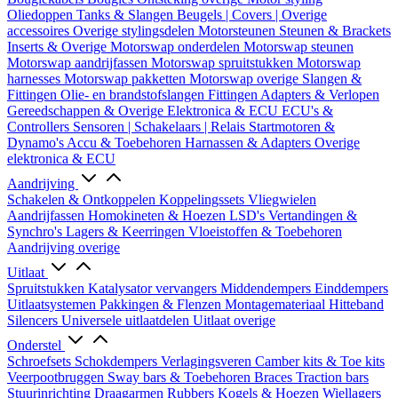
Oliedoppen
Tanks & Slangen
Beugels | Covers | Overige
accessoires
Overige stylingsdelen
Motorsteunen
Steunen & Brackets
Inserts & Overige
Motorswap onderdelen
Motorswap steunen
Motorswap aandrijfassen
Motorswap spruitstukken
Motorswap
harnesses
Motorswap pakketten
Motorswap overige
Slangen &
Fittingen
Olie- en brandstofslangen
Fittingen
Adapters & Verlopen
Gereedschappen & Overige
Elektronica & ECU
ECU's &
Controllers
Sensoren | Schakelaars | Relais
Startmotoren &
Dynamo's
Accu & Toebehoren
Harnassen & Adapters
Overige
elektronica & ECU
Aandrijving
Schakelen & Ontkoppelen
Koppelingssets
Vliegwielen
Aandrijfassen
Homokineten & Hoezen
LSD's
Vertandingen &
Synchro's
Lagers & Keerringen
Vloeistoffen & Toebehoren
Aandrijving overige
Uitlaat
Spruitstukken
Katalysator vervangers
Middendempers
Einddempers
Uitlaatsystemen
Pakkingen & Flenzen
Montagemateriaal
Hitteband
Silencers
Universele uitlaatdelen
Uitlaat overige
Onderstel
Schroefsets
Schokdempers
Verlagingsveren
Camber kits & Toe kits
Veerpootbruggen
Sway bars & Toebehoren
Braces
Traction bars
Stuurinrichting
Draagarmen
Rubbers
Kogels & Hoezen
Wiellagers