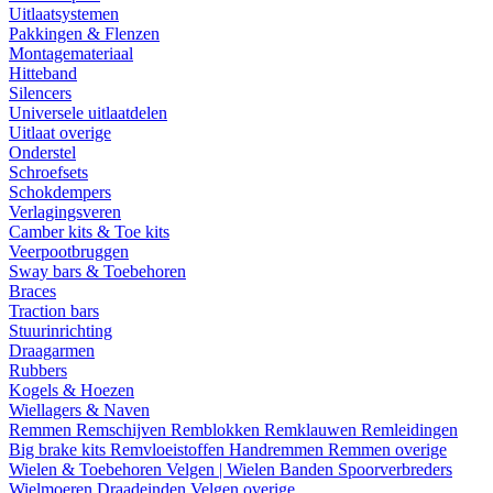
Uitlaatsystemen
Pakkingen & Flenzen
Montagemateriaal
Hitteband
Silencers
Universele uitlaatdelen
Uitlaat overige
Onderstel
Schroefsets
Schokdempers
Verlagingsveren
Camber kits & Toe kits
Veerpootbruggen
Sway bars & Toebehoren
Braces
Traction bars
Stuurinrichting
Draagarmen
Rubbers
Kogels & Hoezen
Wiellagers & Naven
Remmen
Remschijven
Remblokken
Remklauwen
Remleidingen
Big brake kits
Remvloeistoffen
Handremmen
Remmen overige
Wielen & Toebehoren
Velgen | Wielen
Banden
Spoorverbreders
Wielmoeren
Draadeinden
Velgen overige