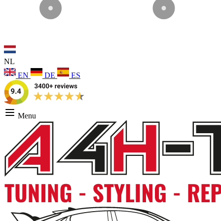
NL
EN
DE
ES
Menu