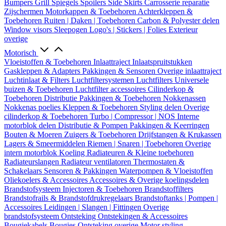
Bumpers
Grill
Spiegels
Spoilers
Side Skirts
Carrosserie reparatie
Zijschermen
Motorkappen & Toebehoren
Achterkleppen &
Toebehoren
Ruiten | Daken | Toebehoren
Carbon & Polyester delen
Window visors
Sleepogen
Logo's | Stickers | Folies
Exterieur
overige
Motorisch
Vloeistoffen & Toebehoren
Inlaattraject
Inlaatspruitstukken
Gaskleppen & Adapters
Pakkingen & Sensoren
Overige inlaattraject
Luchtinlaat & Filters
Luchtfiltersystemen
Luchtfilters
Universele
buizen & Toebehoren
Luchtfilter accessoires
Cilinderkop &
Toebehoren
Distributie
Pakkingen & Toebehoren
Nokkenassen
Nokkenas poelies
Kleppen & Toebehoren
Styling delen
Overige
cilinderkop & Toebehoren
Turbo | Compressor | NOS
Interne
motorblok delen
Distributie & Pompen
Pakkingen & Keerringen
Bouten & Moeren
Zuigers & Toebehoren
Drijfstangen & Krukassen
Lagers & Smeermiddelen
Riemen | Snaren | Toebehoren
Overige
intern motorblok
Koeling
Radiateuren & Kleine toebehoren
Radiateurslangen
Radiateur ventilatoren
Thermostaten &
Schakelaars
Sensoren & Pakkingen
Waterpompen & Vloeistoffen
Oliekoelers & Accessoires
Accessoires & Overige koelingsdelen
Brandstofsysteem
Injectoren & Toebehoren
Brandstoffilters
Brandstofrails & Brandstofdrukregelaars
Brandstoftanks | Pompen |
Accessoires
Leidingen | Slangen | Fittingen
Overige
brandstofsysteem
Ontsteking
Ontstekingen & Accessoires
Bougiekabels
Bougies
Ontsteking overige
Motor styling