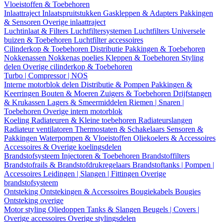
Vloeistoffen & Toebehoren
Inlaattraject
Inlaatspruitstukken
Gaskleppen & Adapters
Pakkingen
& Sensoren
Overige inlaattraject
Luchtinlaat & Filters
Luchtfiltersystemen
Luchtfilters
Universele
buizen & Toebehoren
Luchtfilter accessoires
Cilinderkop & Toebehoren
Distributie
Pakkingen & Toebehoren
Nokkenassen
Nokkenas poelies
Kleppen & Toebehoren
Styling
delen
Overige cilinderkop & Toebehoren
Turbo | Compressor | NOS
Interne motorblok delen
Distributie & Pompen
Pakkingen &
Keerringen
Bouten & Moeren
Zuigers & Toebehoren
Drijfstangen
& Krukassen
Lagers & Smeermiddelen
Riemen | Snaren |
Toebehoren
Overige intern motorblok
Koeling
Radiateuren & Kleine toebehoren
Radiateurslangen
Radiateur ventilatoren
Thermostaten & Schakelaars
Sensoren &
Pakkingen
Waterpompen & Vloeistoffen
Oliekoelers & Accessoires
Accessoires & Overige koelingsdelen
Brandstofsysteem
Injectoren & Toebehoren
Brandstoffilters
Brandstofrails & Brandstofdrukregelaars
Brandstoftanks | Pompen |
Accessoires
Leidingen | Slangen | Fittingen
Overige
brandstofsysteem
Ontsteking
Ontstekingen & Accessoires
Bougiekabels
Bougies
Ontsteking overige
Motor styling
Oliedoppen
Tanks & Slangen
Beugels | Covers |
Overige accessoires
Overige stylingsdelen