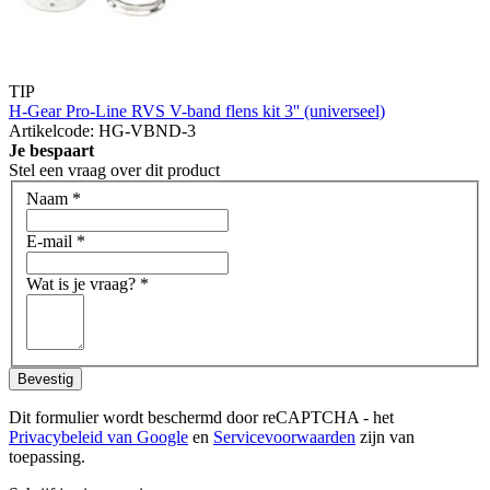
TIP
H-Gear Pro-Line RVS V-band flens kit 3'' (universeel)
Artikelcode: HG-VBND-3
Je bespaart
Stel een vraag over dit product
Naam
*
E-mail
*
Wat is je vraag?
*
Bevestig
Dit formulier wordt beschermd door reCAPTCHA - het
Privacybeleid van Google
en
Servicevoorwaarden
zijn van
toepassing.