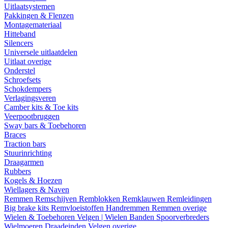
Uitlaatsystemen
Pakkingen & Flenzen
Montagemateriaal
Hitteband
Silencers
Universele uitlaatdelen
Uitlaat overige
Onderstel
Schroefsets
Schokdempers
Verlagingsveren
Camber kits & Toe kits
Veerpootbruggen
Sway bars & Toebehoren
Braces
Traction bars
Stuurinrichting
Draagarmen
Rubbers
Kogels & Hoezen
Wiellagers & Naven
Remmen
Remschijven
Remblokken
Remklauwen
Remleidingen
Big brake kits
Remvloeistoffen
Handremmen
Remmen overige
Wielen & Toebehoren
Velgen | Wielen
Banden
Spoorverbreders
Wielmoeren
Draadeinden
Velgen overige