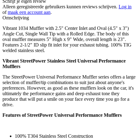
Schrijf je eigen review
Alleen geregistreerde gebruikers kunnen reviews schrijven.
Log in
of
maak een account aan
.
Omschrijving
Vibrant 1034 Muffler with 2.5" Center Inlet and Oval (4.5" x 3")
Angle Cut, Single Wall Tip with a Rolled Edge. The body of this
oval muffler measures 5" High x 9" Wide, overall length is 23".
Features 2-1/2" ID slip fit inlet for your exhaust tubing. 100% TIG
welded stainless steel.
Vibrant StreetPower Stainless Steel Universal Performance
Mufflers
The StreetPower Universal Performance Muffler series offers a large
selection of muffler/tip combinations to suit just about anyone's
preferences. However, as good as these mufflers look on the car, it's
ultimately the performance gains and deep exhaust tone they
produce that will put a smile on your face every time you go for a
drive.
Features of StreetPower Universal Performance Mufflers
100% T304 Stainless Steel Construction