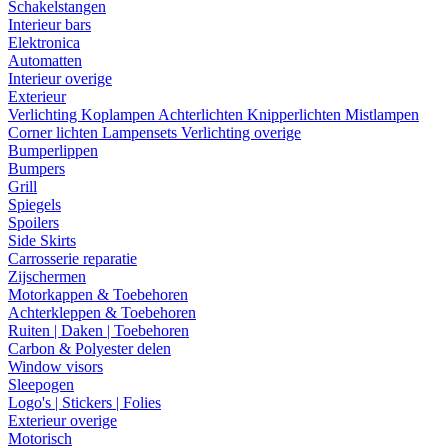
Schakelstangen
Interieur bars
Elektronica
Automatten
Interieur overige
Exterieur
Verlichting
Koplampen
Achterlichten
Knipperlichten
Mistlampen
Corner lichten
Lampensets
Verlichting overige
Bumperlippen
Bumpers
Grill
Spiegels
Spoilers
Side Skirts
Carrosserie reparatie
Zijschermen
Motorkappen & Toebehoren
Achterkleppen & Toebehoren
Ruiten | Daken | Toebehoren
Carbon & Polyester delen
Window visors
Sleepogen
Logo's | Stickers | Folies
Exterieur overige
Motorisch