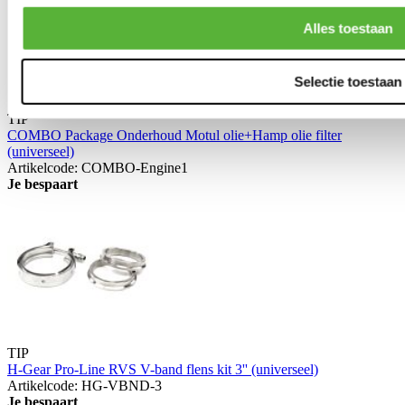
Alles toestaan
Selectie toestaan
TIP
COMBO Package Onderhoud Motul olie+Hamp olie filter
(universeel)
Artikelcode: COMBO-Engine1
Je bespaart
TIP
H-Gear Pro-Line RVS V-band flens kit 3'' (universeel)
Artikelcode: HG-VBND-3
Je bespaart