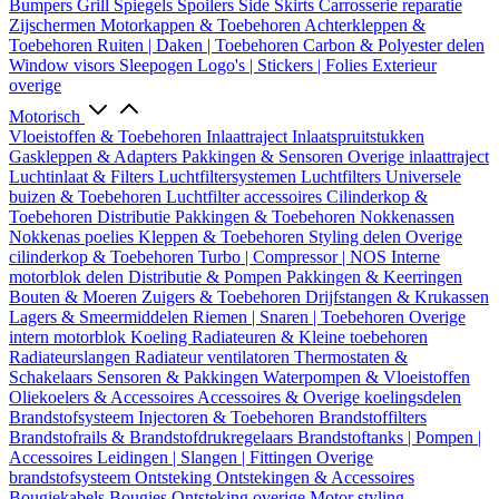
Bumpers
Grill
Spiegels
Spoilers
Side Skirts
Carrosserie reparatie
Zijschermen
Motorkappen & Toebehoren
Achterkleppen &
Toebehoren
Ruiten | Daken | Toebehoren
Carbon & Polyester delen
Window visors
Sleepogen
Logo's | Stickers | Folies
Exterieur
overige
Motorisch
Vloeistoffen & Toebehoren
Inlaattraject
Inlaatspruitstukken
Gaskleppen & Adapters
Pakkingen & Sensoren
Overige inlaattraject
Luchtinlaat & Filters
Luchtfiltersystemen
Luchtfilters
Universele
buizen & Toebehoren
Luchtfilter accessoires
Cilinderkop &
Toebehoren
Distributie
Pakkingen & Toebehoren
Nokkenassen
Nokkenas poelies
Kleppen & Toebehoren
Styling delen
Overige
cilinderkop & Toebehoren
Turbo | Compressor | NOS
Interne
motorblok delen
Distributie & Pompen
Pakkingen & Keerringen
Bouten & Moeren
Zuigers & Toebehoren
Drijfstangen & Krukassen
Lagers & Smeermiddelen
Riemen | Snaren | Toebehoren
Overige
intern motorblok
Koeling
Radiateuren & Kleine toebehoren
Radiateurslangen
Radiateur ventilatoren
Thermostaten &
Schakelaars
Sensoren & Pakkingen
Waterpompen & Vloeistoffen
Oliekoelers & Accessoires
Accessoires & Overige koelingsdelen
Brandstofsysteem
Injectoren & Toebehoren
Brandstoffilters
Brandstofrails & Brandstofdrukregelaars
Brandstoftanks | Pompen |
Accessoires
Leidingen | Slangen | Fittingen
Overige
brandstofsysteem
Ontsteking
Ontstekingen & Accessoires
Bougiekabels
Bougies
Ontsteking overige
Motor styling