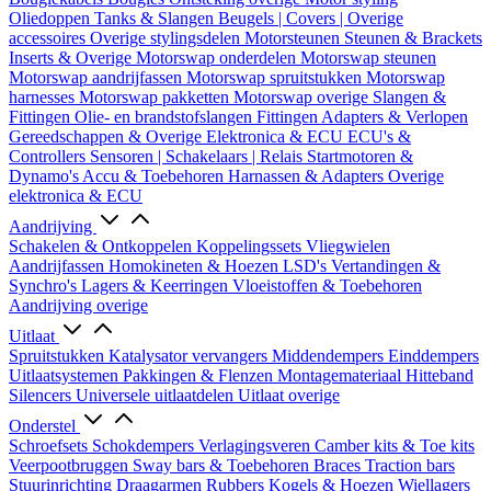
Oliedoppen
Tanks & Slangen
Beugels | Covers | Overige
accessoires
Overige stylingsdelen
Motorsteunen
Steunen & Brackets
Inserts & Overige
Motorswap onderdelen
Motorswap steunen
Motorswap aandrijfassen
Motorswap spruitstukken
Motorswap
harnesses
Motorswap pakketten
Motorswap overige
Slangen &
Fittingen
Olie- en brandstofslangen
Fittingen
Adapters & Verlopen
Gereedschappen & Overige
Elektronica & ECU
ECU's &
Controllers
Sensoren | Schakelaars | Relais
Startmotoren &
Dynamo's
Accu & Toebehoren
Harnassen & Adapters
Overige
elektronica & ECU
Aandrijving
Schakelen & Ontkoppelen
Koppelingssets
Vliegwielen
Aandrijfassen
Homokineten & Hoezen
LSD's
Vertandingen &
Synchro's
Lagers & Keerringen
Vloeistoffen & Toebehoren
Aandrijving overige
Uitlaat
Spruitstukken
Katalysator vervangers
Middendempers
Einddempers
Uitlaatsystemen
Pakkingen & Flenzen
Montagemateriaal
Hitteband
Silencers
Universele uitlaatdelen
Uitlaat overige
Onderstel
Schroefsets
Schokdempers
Verlagingsveren
Camber kits & Toe kits
Veerpootbruggen
Sway bars & Toebehoren
Braces
Traction bars
Stuurinrichting
Draagarmen
Rubbers
Kogels & Hoezen
Wiellagers