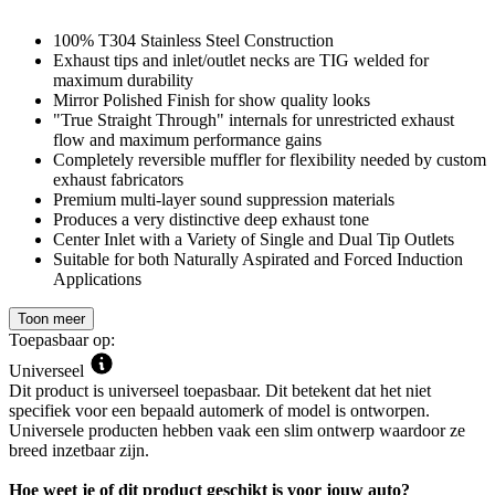
100% T304 Stainless Steel Construction
Exhaust tips and inlet/outlet necks are TIG welded for
maximum durability
Mirror Polished Finish for show quality looks
"True Straight Through" internals for unrestricted exhaust
flow and maximum performance gains
Completely reversible muffler for flexibility needed by custom
exhaust fabricators
Premium multi-layer sound suppression materials
Produces a very distinctive deep exhaust tone
Center Inlet with a Variety of Single and Dual Tip Outlets
Suitable for both Naturally Aspirated and Forced Induction
Applications
Toon meer
Toepasbaar op:
Universeel
Dit product is universeel toepasbaar. Dit betekent dat het niet
specifiek voor een bepaald automerk of model is ontworpen.
Universele producten hebben vaak een slim ontwerp waardoor ze
breed inzetbaar zijn.
Hoe weet je of dit product geschikt is voor jouw auto?