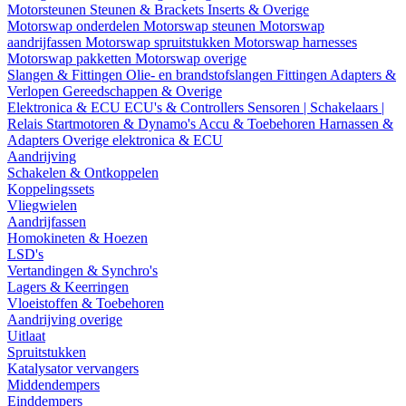
Motorsteunen
Steunen & Brackets
Inserts & Overige
Motorswap onderdelen
Motorswap steunen
Motorswap
aandrijfassen
Motorswap spruitstukken
Motorswap harnesses
Motorswap pakketten
Motorswap overige
Slangen & Fittingen
Olie- en brandstofslangen
Fittingen
Adapters &
Verlopen
Gereedschappen & Overige
Elektronica & ECU
ECU's & Controllers
Sensoren | Schakelaars |
Relais
Startmotoren & Dynamo's
Accu & Toebehoren
Harnassen &
Adapters
Overige elektronica & ECU
Aandrijving
Schakelen & Ontkoppelen
Koppelingssets
Vliegwielen
Aandrijfassen
Homokineten & Hoezen
LSD's
Vertandingen & Synchro's
Lagers & Keerringen
Vloeistoffen & Toebehoren
Aandrijving overige
Uitlaat
Spruitstukken
Katalysator vervangers
Middendempers
Einddempers