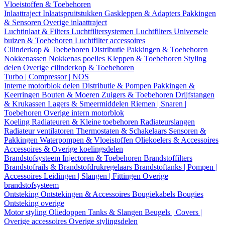
Vloeistoffen & Toebehoren
Inlaattraject
Inlaatspruitstukken
Gaskleppen & Adapters
Pakkingen
& Sensoren
Overige inlaattraject
Luchtinlaat & Filters
Luchtfiltersystemen
Luchtfilters
Universele
buizen & Toebehoren
Luchtfilter accessoires
Cilinderkop & Toebehoren
Distributie
Pakkingen & Toebehoren
Nokkenassen
Nokkenas poelies
Kleppen & Toebehoren
Styling
delen
Overige cilinderkop & Toebehoren
Turbo | Compressor | NOS
Interne motorblok delen
Distributie & Pompen
Pakkingen &
Keerringen
Bouten & Moeren
Zuigers & Toebehoren
Drijfstangen
& Krukassen
Lagers & Smeermiddelen
Riemen | Snaren |
Toebehoren
Overige intern motorblok
Koeling
Radiateuren & Kleine toebehoren
Radiateurslangen
Radiateur ventilatoren
Thermostaten & Schakelaars
Sensoren &
Pakkingen
Waterpompen & Vloeistoffen
Oliekoelers & Accessoires
Accessoires & Overige koelingsdelen
Brandstofsysteem
Injectoren & Toebehoren
Brandstoffilters
Brandstofrails & Brandstofdrukregelaars
Brandstoftanks | Pompen |
Accessoires
Leidingen | Slangen | Fittingen
Overige
brandstofsysteem
Ontsteking
Ontstekingen & Accessoires
Bougiekabels
Bougies
Ontsteking overige
Motor styling
Oliedoppen
Tanks & Slangen
Beugels | Covers |
Overige accessoires
Overige stylingsdelen