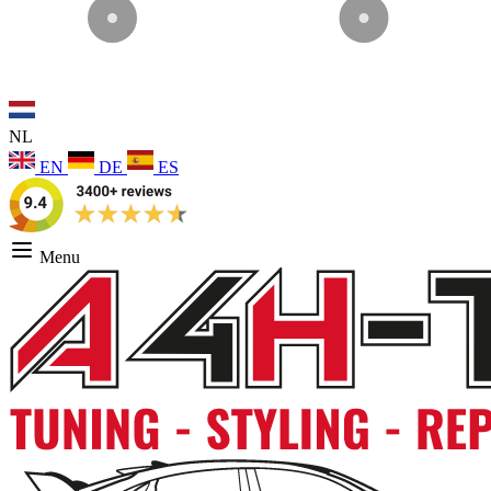
NL
EN
DE
ES
Menu