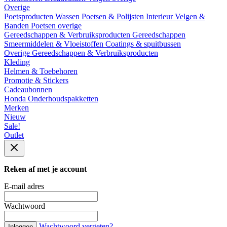
Overige
Poetsproducten
Wassen
Poetsen & Polijsten
Interieur
Velgen &
Banden
Poetsen overige
Gereedschappen & Verbruiksproducten
Gereedschappen
Smeermiddelen & Vloeistoffen
Coatings & spuitbussen
Overige Gereedschappen & Verbruiksproducten
Kleding
Helmen & Toebehoren
Promotie & Stickers
Cadeaubonnen
Honda Onderhoudspakketten
Merken
Nieuw
Sale!
Outlet
Reken af met je account
E-mail adres
Wachtwoord
Wachtwoord vergeten?
Inloggen