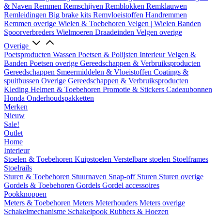
& Naven
Remmen
Remschijven
Remblokken
Remklauwen
Remleidingen
Big brake kits
Remvloeistoffen
Handremmen
Remmen overige
Wielen & Toebehoren
Velgen | Wielen
Banden
Spoorverbreders
Wielmoeren
Draadeinden
Velgen overige
Overige
Poetsproducten
Wassen
Poetsen & Polijsten
Interieur
Velgen &
Banden
Poetsen overige
Gereedschappen & Verbruiksproducten
Gereedschappen
Smeermiddelen & Vloeistoffen
Coatings &
spuitbussen
Overige Gereedschappen & Verbruiksproducten
Kleding
Helmen & Toebehoren
Promotie & Stickers
Cadeaubonnen
Honda Onderhoudspakketten
Merken
Nieuw
Sale!
Outlet
Home
Interieur
Stoelen & Toebehoren
Kuipstoelen
Verstelbare stoelen
Stoelframes
Stoelrails
Sturen & Toebehoren
Stuurnaven
Snap-off
Sturen
Sturen overige
Gordels & Toebehoren
Gordels
Gordel accessoires
Pookknoppen
Meters & Toebehoren
Meters
Meterhouders
Meters overige
Schakelmechanisme
Schakelpook
Rubbers & Hoezen