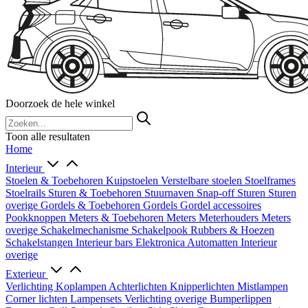
Doorzoek de hele winkel
Toon alle resultaten
Home
Interieur
Stoelen & Toebehoren
Kuipstoelen
Verstelbare stoelen
Stoelframes
Stoelrails
Sturen & Toebehoren
Stuurnaven
Snap-off
Sturen
Sturen
overige
Gordels & Toebehoren
Gordels
Gordel accessoires
Pookknoppen
Meters & Toebehoren
Meters
Meterhouders
Meters
overige
Schakelmechanisme
Schakelpook
Rubbers & Hoezen
Schakelstangen
Interieur bars
Elektronica
Automatten
Interieur
overige
Exterieur
Verlichting
Koplampen
Achterlichten
Knipperlichten
Mistlampen
Corner lichten
Lampensets
Verlichting overige
Bumperlippen