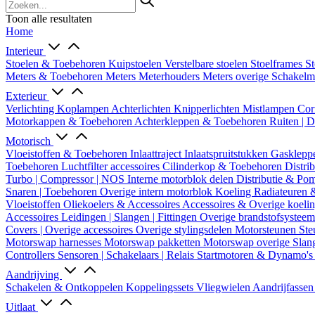
Toon alle resultaten
Home
Interieur
Stoelen & Toebehoren
Kuipstoelen
Verstelbare stoelen
Stoelframes
St
Meters & Toebehoren
Meters
Meterhouders
Meters overige
Schakel
Exterieur
Verlichting
Koplampen
Achterlichten
Knipperlichten
Mistlampen
Cor
Motorkappen & Toebehoren
Achterkleppen & Toebehoren
Ruiten | 
Motorisch
Vloeistoffen & Toebehoren
Inlaattraject
Inlaatspruitstukken
Gasklepp
Toebehoren
Luchtfilter accessoires
Cilinderkop & Toebehoren
Distri
Turbo | Compressor | NOS
Interne motorblok delen
Distributie & P
Snaren | Toebehoren
Overige intern motorblok
Koeling
Radiateuren 
Vloeistoffen
Oliekoelers & Accessoires
Accessoires & Overige koeli
Accessoires
Leidingen | Slangen | Fittingen
Overige brandstofsystee
Covers | Overige accessoires
Overige stylingsdelen
Motorsteunen
Ste
Motorswap harnesses
Motorswap pakketten
Motorswap overige
Slan
Controllers
Sensoren | Schakelaars | Relais
Startmotoren & Dynamo's
Aandrijving
Schakelen & Ontkoppelen
Koppelingssets
Vliegwielen
Aandrijfasse
Uitlaat