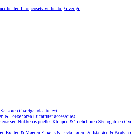
ner lichten
Lampensets
Verlichting overige
 Sensoren
Overige inlaattraject
zen & Toebehoren
Luchtfilter accessoires
kenassen
Nokkenas poelies
Kleppen & Toebehoren
Styling delen
Over
gen
Bouten & Moeren
Zuigers & Toebehoren
Drijfstangen & Krukasse