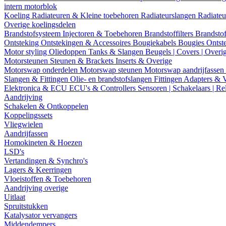
intern motorblok
Koeling
Radiateuren & Kleine toebehoren
Radiateurslangen
Radiateu
Overige koelingsdelen
Brandstofsysteem
Injectoren & Toebehoren
Brandstoffilters
Brandstof
Ontsteking
Ontstekingen & Accessoires
Bougiekabels
Bougies
Ontst
Motor styling
Oliedoppen
Tanks & Slangen
Beugels | Covers | Overi
Motorsteunen
Steunen & Brackets
Inserts & Overige
Motorswap onderdelen
Motorswap steunen
Motorswap aandrijfassen
Slangen & Fittingen
Olie- en brandstofslangen
Fittingen
Adapters & 
Elektronica & ECU
ECU's & Controllers
Sensoren | Schakelaars | Re
Aandrijving
Schakelen & Ontkoppelen
Koppelingssets
Vliegwielen
Aandrijfassen
Homokineten & Hoezen
LSD's
Vertandingen & Synchro's
Lagers & Keerringen
Vloeistoffen & Toebehoren
Aandrijving overige
Uitlaat
Spruitstukken
Katalysator vervangers
Middendempers