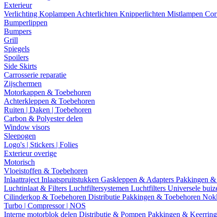
Exterieur
Verlichting
Koplampen
Achterlichten
Knipperlichten
Mistlampen
Cor
Bumperlippen
Bumpers
Grill
Spiegels
Spoilers
Side Skirts
Carrosserie reparatie
Zijschermen
Motorkappen & Toebehoren
Achterkleppen & Toebehoren
Ruiten | Daken | Toebehoren
Carbon & Polyester delen
Window visors
Sleepogen
Logo's | Stickers | Folies
Exterieur overige
Motorisch
Vloeistoffen & Toebehoren
Inlaattraject
Inlaatspruitstukken
Gaskleppen & Adapters
Pakkingen &
Luchtinlaat & Filters
Luchtfiltersystemen
Luchtfilters
Universele bui
Cilinderkop & Toebehoren
Distributie
Pakkingen & Toebehoren
Nok
Turbo | Compressor | NOS
Interne motorblok delen
Distributie & Pompen
Pakkingen & Keerrin