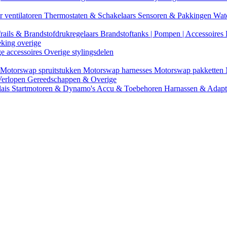
r ventilatoren
Thermostaten & Schakelaars
Sensoren & Pakkingen
Wat
rails & Brandstofdrukregelaars
Brandstoftanks | Pompen | Accessoires
eking overige
ge accessoires
Overige stylingsdelen
Motorswap spruitstukken
Motorswap harnesses
Motorswap pakketten
Verlopen
Gereedschappen & Overige
lais
Startmotoren & Dynamo's
Accu & Toebehoren
Harnassen & Adap