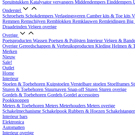
Spruitstukken
Katalysator vervangers
Middendempers
Einddempers
U
Onderstel
Schroefsets
Schokdempers
Verlagingsveren
Camber kits & Toe kits
V
Remmen
Remschijven
Remblokken
Remklauwen
Remleidingen
Big 
Draadeinden
Velgen overige
Overige
Poetsproducten
Wassen
Poetsen & Polijsten
Interieur
Velgen & Band
Overige Gereedschappen & Verbruiksproducten
Kleding
Helmen & 
Merken
Nieuw
Sale!
Outlet
Home
Interieur
Stoelen & Toebehoren
Kuipstoelen
Verstelbare stoelen
Stoelframes
St
Sturen & Toebehoren
Stuurnaven
Snap-off
Sturen
Sturen overige
Gordels & Toebehoren
Gordels
Gordel accessoires
Pookknoppen
Meters & Toebehoren
Meters
Meterhouders
Meters overige
Schakelmechanisme
Schakelpook
Rubbers & Hoezen
Schakelstange
Interieur bars
Elektronica
Automatten
Interieur overige