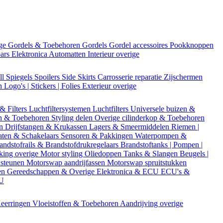
ige
Gordels & Toebehoren
Gordels
Gordel accessoires
Pookknoppen
bars
Elektronica
Automatten
Interieur overige
ll
Spiegels
Spoilers
Side Skirts
Carrosserie reparatie
Zijschermen
en
Logo's | Stickers | Folies
Exterieur overige
 & Filters
Luchtfiltersystemen
Luchtfilters
Universele buizen &
n & Toebehoren
Styling delen
Overige cilinderkop & Toebehoren
en
Drijfstangen & Krukassen
Lagers & Smeermiddelen
Riemen |
aten & Schakelaars
Sensoren & Pakkingen
Waterpompen &
andstofrails & Brandstofdrukregelaars
Brandstoftanks | Pompen |
king overige
Motor styling
Oliedoppen
Tanks & Slangen
Beugels |
 steunen
Motorswap aandrijfassen
Motorswap spruitstukken
en
Gereedschappen & Overige
Elektronica & ECU
ECU's &
CU
eerringen
Vloeistoffen & Toebehoren
Aandrijving overige