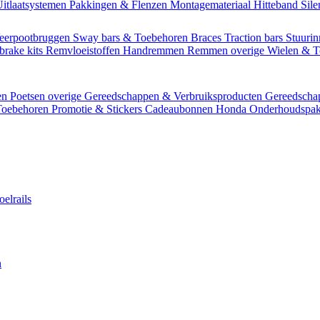
itlaatsystemen
Pakkingen & Flenzen
Montagemateriaal
Hitteband
Sil
eerpootbruggen
Sway bars & Toebehoren
Braces
Traction bars
Stuurin
brake kits
Remvloeistoffen
Handremmen
Remmen overige
Wielen & 
en
Poetsen overige
Gereedschappen & Verbruiksproducten
Gereedsch
Toebehoren
Promotie & Stickers
Cadeaubonnen
Honda Onderhoudspak
oelrails
n