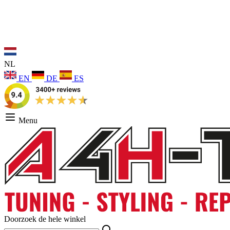
NL
EN
DE
ES
Menu
Doorzoek de hele winkel