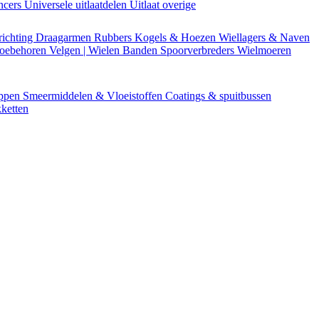
encers
Universele uitlaatdelen
Uitlaat overige
richting
Draagarmen
Rubbers
Kogels & Hoezen
Wiellagers & Naven
Toebehoren
Velgen | Wielen
Banden
Spoorverbreders
Wielmoeren
appen
Smeermiddelen & Vloeistoffen
Coatings & spuitbussen
ketten