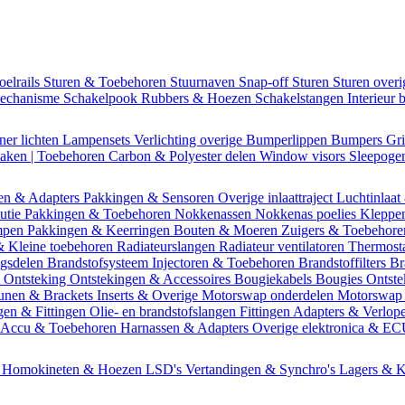
oelrails
Sturen & Toebehoren
Stuurnaven
Snap-off
Sturen
Sturen over
mechanisme
Schakelpook
Rubbers & Hoezen
Schakelstangen
Interieur 
ner lichten
Lampensets
Verlichting overige
Bumperlippen
Bumpers
Gri
Daken | Toebehoren
Carbon & Polyester delen
Window visors
Sleepog
en & Adapters
Pakkingen & Sensoren
Overige inlaattraject
Luchtinlaat
butie
Pakkingen & Toebehoren
Nokkenassen
Nokkenas poelies
Kleppe
ompen
Pakkingen & Keerringen
Bouten & Moeren
Zuigers & Toebehor
& Kleine toebehoren
Radiateurslangen
Radiateur ventilatoren
Thermost
ngsdelen
Brandstofsysteem
Injectoren & Toebehoren
Brandstoffilters
Br
m
Ontsteking
Ontstekingen & Accessoires
Bougiekabels
Bougies
Ontste
unen & Brackets
Inserts & Overige
Motorswap onderdelen
Motorswap
gen & Fittingen
Olie- en brandstofslangen
Fittingen
Adapters & Verlop
Accu & Toebehoren
Harnassen & Adapters
Overige elektronica & E
n
Homokineten & Hoezen
LSD's
Vertandingen & Synchro's
Lagers & K