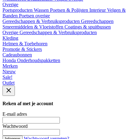
Overige
Poetsproducten
Wassen
Poetsen & Polijsten
Interieur
Velgen &
Banden
Poetsen overige
Gereedschappen & Verbruiksproducten
Gereedschappen
Smeermiddelen & Vloeistoffen
Coatings & spuitbussen
Overige Gereedschappen & Verbruiksproducten
Kleding
Helmen & Toebehoren
Promotie & Stickers
Cadeaubonnen
Honda Onderhoudspakketten
Merken
Nieuw
Sale!
Outlet
Reken af met je account
E-mail adres
Wachtwoord
Wachtwoord vergeten?
Inloggen