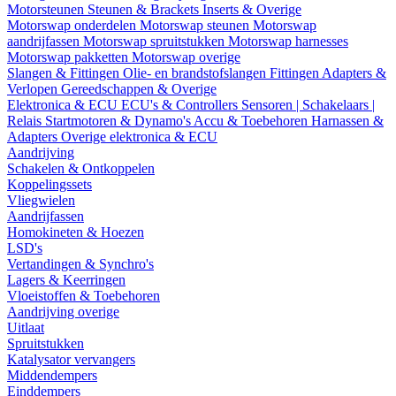
Motorsteunen
Steunen & Brackets
Inserts & Overige
Motorswap onderdelen
Motorswap steunen
Motorswap
aandrijfassen
Motorswap spruitstukken
Motorswap harnesses
Motorswap pakketten
Motorswap overige
Slangen & Fittingen
Olie- en brandstofslangen
Fittingen
Adapters &
Verlopen
Gereedschappen & Overige
Elektronica & ECU
ECU's & Controllers
Sensoren | Schakelaars |
Relais
Startmotoren & Dynamo's
Accu & Toebehoren
Harnassen &
Adapters
Overige elektronica & ECU
Aandrijving
Schakelen & Ontkoppelen
Koppelingssets
Vliegwielen
Aandrijfassen
Homokineten & Hoezen
LSD's
Vertandingen & Synchro's
Lagers & Keerringen
Vloeistoffen & Toebehoren
Aandrijving overige
Uitlaat
Spruitstukken
Katalysator vervangers
Middendempers
Einddempers