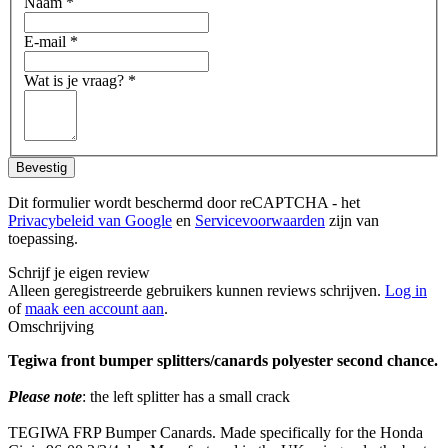
Naam
*
E-mail
*
Wat is je vraag?
*
Bevestig
Dit formulier wordt beschermd door reCAPTCHA - het
Privacybeleid van Google
en
Servicevoorwaarden
zijn van
toepassing.
Schrijf je eigen review
Alleen geregistreerde gebruikers kunnen reviews schrijven.
Log in
of
maak een account aan
.
Omschrijving
Tegiwa front bumper splitters/canards polyester second chance.
Please note
: the left splitter has a small crack
TEGIWA FRP Bumper Canards. Made specifically for the Honda