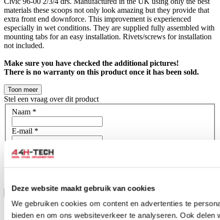
Civic 96-00 2/3/4 drs. Manufactured in the UK using only the best
materials these scoops not only look amazing but they provide that
extra front end downforce. This improvement is experienced
especially in wet conditions. They are supplied fully assembled with
mounting tabs for an easy installation. Rivets/screws for installation
not included.
Make sure you have checked the additional pictures!
There is no warranty on this product once it has been sold.
Toon meer
Stel een vraag over dit product
Naam
*
E-mail
*
Wat is je vraag?
*
Deze website maakt gebruik van cookies
Bevestig
We gebruiken cookies om content en advertenties te personal
Dit formulier wordt beschermd door reCAPTCHA - het
bieden en om ons websiteverkeer te analyseren. Ook delen 
Privacybeleid van Google
en
Servicevoorwaarden
zijn van