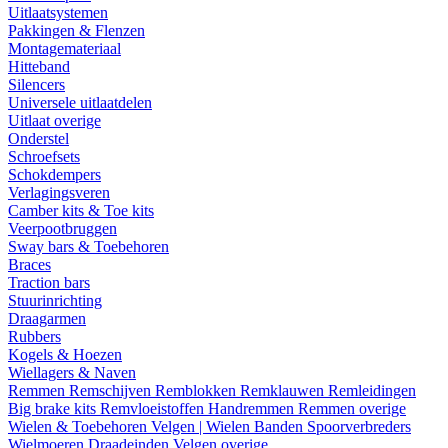
Uitlaatsystemen
Pakkingen & Flenzen
Montagemateriaal
Hitteband
Silencers
Universele uitlaatdelen
Uitlaat overige
Onderstel
Schroefsets
Schokdempers
Verlagingsveren
Camber kits & Toe kits
Veerpootbruggen
Sway bars & Toebehoren
Braces
Traction bars
Stuurinrichting
Draagarmen
Rubbers
Kogels & Hoezen
Wiellagers & Naven
Remmen
Remschijven
Remblokken
Remklauwen
Remleidingen
Big brake kits
Remvloeistoffen
Handremmen
Remmen overige
Wielen & Toebehoren
Velgen | Wielen
Banden
Spoorverbreders
Wielmoeren
Draadeinden
Velgen overige