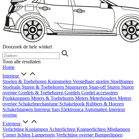
Doorzoek de hele winkel
Toon alle resultaten
Home
Interieur
Stoelen & Toebehoren
Kuipstoelen
Verstelbare stoelen
Stoelframes
Stoelrails
Sturen & Toebehoren
Stuurnaven
Snap-off
Sturen
Sturen
overige
Gordels & Toebehoren
Gordels
Gordel accessoires
Pookknoppen
Meters & Toebehoren
Meters
Meterhouders
Meters
overige
Schakelmechanisme
Schakelpook
Rubbers & Hoezen
Schakelstangen
Interieur bars
Elektronica
Automatten
Interieur
overige
Exterieur
Verlichting
Koplampen
Achterlichten
Knipperlichten
Mistlampen
Corner lichten
Lampensets
Verlichting overige
Bumperlippen