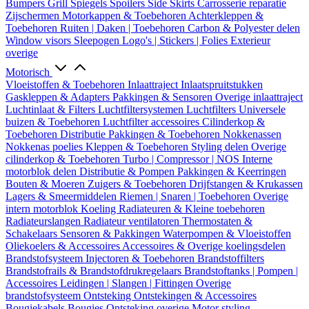
Bumpers
Grill
Spiegels
Spoilers
Side Skirts
Carrosserie reparatie
Zijschermen
Motorkappen & Toebehoren
Achterkleppen &
Toebehoren
Ruiten | Daken | Toebehoren
Carbon & Polyester delen
Window visors
Sleepogen
Logo's | Stickers | Folies
Exterieur
overige
Motorisch
Vloeistoffen & Toebehoren
Inlaattraject
Inlaatspruitstukken
Gaskleppen & Adapters
Pakkingen & Sensoren
Overige inlaattraject
Luchtinlaat & Filters
Luchtfiltersystemen
Luchtfilters
Universele
buizen & Toebehoren
Luchtfilter accessoires
Cilinderkop &
Toebehoren
Distributie
Pakkingen & Toebehoren
Nokkenassen
Nokkenas poelies
Kleppen & Toebehoren
Styling delen
Overige
cilinderkop & Toebehoren
Turbo | Compressor | NOS
Interne
motorblok delen
Distributie & Pompen
Pakkingen & Keerringen
Bouten & Moeren
Zuigers & Toebehoren
Drijfstangen & Krukassen
Lagers & Smeermiddelen
Riemen | Snaren | Toebehoren
Overige
intern motorblok
Koeling
Radiateuren & Kleine toebehoren
Radiateurslangen
Radiateur ventilatoren
Thermostaten &
Schakelaars
Sensoren & Pakkingen
Waterpompen & Vloeistoffen
Oliekoelers & Accessoires
Accessoires & Overige koelingsdelen
Brandstofsysteem
Injectoren & Toebehoren
Brandstoffilters
Brandstofrails & Brandstofdrukregelaars
Brandstoftanks | Pompen |
Accessoires
Leidingen | Slangen | Fittingen
Overige
brandstofsysteem
Ontsteking
Ontstekingen & Accessoires
Bougiekabels
Bougies
Ontsteking overige
Motor styling