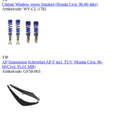
Climair Window visors Smoked (Honda Civic 96-00 4drs)
Artikelcode: WV-CL-1782
TIP
AP Suspension Schroefset AP-F incl. TUV (Honda Civic 96-
00/Civic 95-01 MB)
Artikelcode: GF50-003