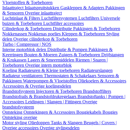
Vloeistoffen & Toebehoren
Inlaattraject
Inlaatspruitstukken
Gaskleppen & Adapters
Pakkingen
& Sensoren
Overige inlaattraject
Luchtinlaat & Filters
Luchtfiltersystemen
Luchtfilters
Universele
buizen & Toebehoren
Luchtfilter accessoires
Cilinderkop & Toebehoren
Distributie
Pakkingen & Toebehoren
Nokkenassen
Nokkenas poelies
Kleppen & Toebehoren
Styling
delen
Overige cilinderkop & Toebehoren
Turbo | Compressor | NOS
Interne motorblok delen
Distributie & Pompen
Pakkingen &
Keerringen
Bouten & Moeren
Zuigers & Toebehoren
Drijfstangen
& Krukassen
Lagers & Smeermiddelen
Riemen | Snaren |
Toebehoren
Overige intern motorblok
Koeling
Radiateuren & Kleine toebehoren
Radiateurslangen
Radiateur ventilatoren
Thermostaten & Schakelaars
Sensoren &
Pakkingen
Waterpompen & Vloeistoffen
Oliekoelers & Accessoires
Accessoires & Overige koelingsdelen
Brandstofsysteem
Injectoren & Toebehoren
Brandstoffilters
Brandstofrails & Brandstofdrukregelaars
Brandstoftanks | Pompen |
Accessoires
Leidingen | Slangen | Fittingen
Overige
brandstofsysteem
Ontsteking
Ontstekingen & Accessoires
Bougiekabels
Bougies
Ontsteking overige
Motor styling
Oliedoppen
Tanks & Slangen
Beugels | Covers |
Overige accessoires
Overige stylingsdelen