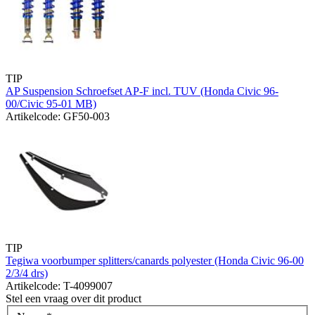
TIP
AP Suspension Schroefset AP-F incl. TUV (Honda Civic 96-
00/Civic 95-01 MB)
Artikelcode: GF50-003
TIP
Tegiwa voorbumper splitters/canards polyester (Honda Civic 96-00
2/3/4 drs)
Artikelcode: T-4099007
Stel een vraag over dit product