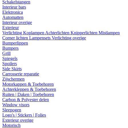
Schakelstangen
Interieur bars
Elektronica
Automatten
Interieur overige
Exterieur
Verlichting
Koplampen
Achterlichten
Knipperlichten
Mistlampen
Corner lichten
Lampensets
Verlichting overige
Bumperlippen
Bumpers
Grill
Spiegels
Spoilers
Side Skirts
Carrosserie reparatie
Zijschermen
Motorkappen & Toebehoren
Achterkleppen & Toebehoren
Ruiten | Daken | Toebehoren
Carbon & Polyester delen
Window visors
Sleepogen
Logo's | Stickers | Folies
Exterieur overige
Motorisch