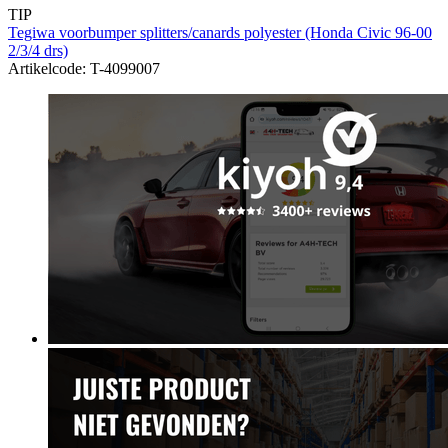
TIP
Tegiwa voorbumper splitters/canards polyester (Honda Civic 96-00
2/3/4 drs)
Artikelcode: T-4099007