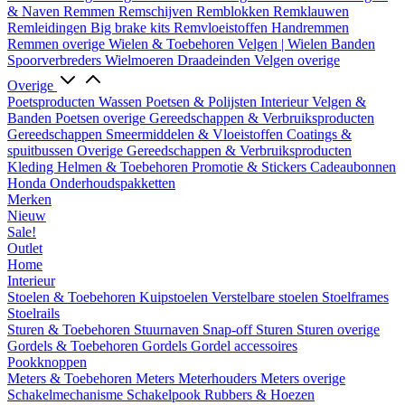
& Naven
Remmen
Remschijven
Remblokken
Remklauwen
Remleidingen
Big brake kits
Remvloeistoffen
Handremmen
Remmen overige
Wielen & Toebehoren
Velgen | Wielen
Banden
Spoorverbreders
Wielmoeren
Draadeinden
Velgen overige
Overige
Poetsproducten
Wassen
Poetsen & Polijsten
Interieur
Velgen &
Banden
Poetsen overige
Gereedschappen & Verbruiksproducten
Gereedschappen
Smeermiddelen & Vloeistoffen
Coatings &
spuitbussen
Overige Gereedschappen & Verbruiksproducten
Kleding
Helmen & Toebehoren
Promotie & Stickers
Cadeaubonnen
Honda Onderhoudspakketten
Merken
Nieuw
Sale!
Outlet
Home
Interieur
Stoelen & Toebehoren
Kuipstoelen
Verstelbare stoelen
Stoelframes
Stoelrails
Sturen & Toebehoren
Stuurnaven
Snap-off
Sturen
Sturen overige
Gordels & Toebehoren
Gordels
Gordel accessoires
Pookknoppen
Meters & Toebehoren
Meters
Meterhouders
Meters overige
Schakelmechanisme
Schakelpook
Rubbers & Hoezen