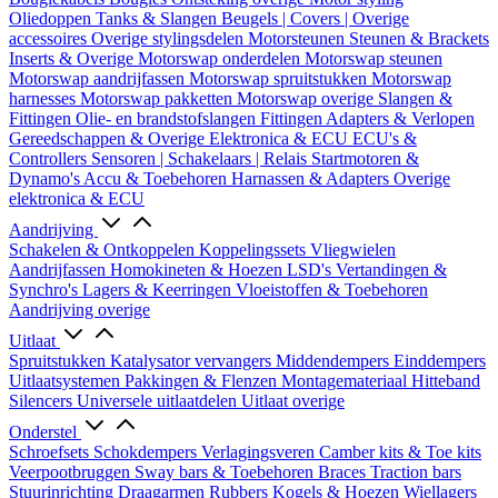
Oliedoppen
Tanks & Slangen
Beugels | Covers | Overige
accessoires
Overige stylingsdelen
Motorsteunen
Steunen & Brackets
Inserts & Overige
Motorswap onderdelen
Motorswap steunen
Motorswap aandrijfassen
Motorswap spruitstukken
Motorswap
harnesses
Motorswap pakketten
Motorswap overige
Slangen &
Fittingen
Olie- en brandstofslangen
Fittingen
Adapters & Verlopen
Gereedschappen & Overige
Elektronica & ECU
ECU's &
Controllers
Sensoren | Schakelaars | Relais
Startmotoren &
Dynamo's
Accu & Toebehoren
Harnassen & Adapters
Overige
elektronica & ECU
Aandrijving
Schakelen & Ontkoppelen
Koppelingssets
Vliegwielen
Aandrijfassen
Homokineten & Hoezen
LSD's
Vertandingen &
Synchro's
Lagers & Keerringen
Vloeistoffen & Toebehoren
Aandrijving overige
Uitlaat
Spruitstukken
Katalysator vervangers
Middendempers
Einddempers
Uitlaatsystemen
Pakkingen & Flenzen
Montagemateriaal
Hitteband
Silencers
Universele uitlaatdelen
Uitlaat overige
Onderstel
Schroefsets
Schokdempers
Verlagingsveren
Camber kits & Toe kits
Veerpootbruggen
Sway bars & Toebehoren
Braces
Traction bars
Stuurinrichting
Draagarmen
Rubbers
Kogels & Hoezen
Wiellagers