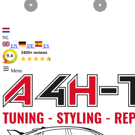
NL
EN
DE
ES
Menu