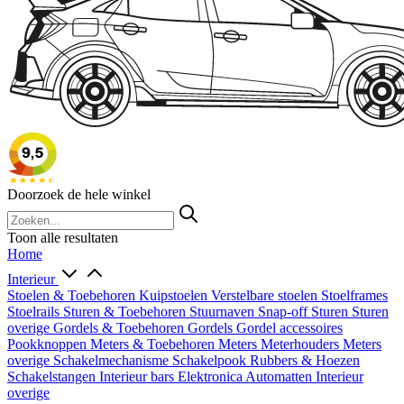
Doorzoek de hele winkel
Toon alle resultaten
Home
Interieur
Stoelen & Toebehoren
Kuipstoelen
Verstelbare stoelen
Stoelframes
Stoelrails
Sturen & Toebehoren
Stuurnaven
Snap-off
Sturen
Sturen
overige
Gordels & Toebehoren
Gordels
Gordel accessoires
Pookknoppen
Meters & Toebehoren
Meters
Meterhouders
Meters
overige
Schakelmechanisme
Schakelpook
Rubbers & Hoezen
Schakelstangen
Interieur bars
Elektronica
Automatten
Interieur
overige