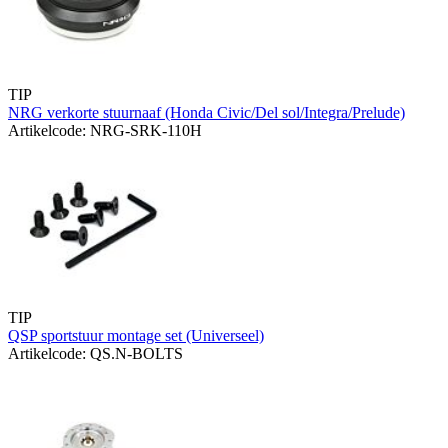
TIP
NRG verkorte stuurnaaf (Honda Civic/Del sol/Integra/Prelude)
Artikelcode: NRG-SRK-110H
TIP
QSP sportstuur montage set (Universeel)
Artikelcode: QS.N-BOLTS