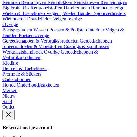
Remmen
Remschijven
Remblokken
Remklauwen
Remleidingen
Big brake kits
Remvloeistoffen
Handremmen
Remmen overige
Wielen & Toebehoren
Velgen | Wielen
Banden
Spoorverbreders
Wielmoeren
Draadeinden
Velgen overige
Overige
Poetsproducten
Wassen
Poetsen & Polijsten
Interieur
Velgen &
Banden
Poetsen overige
Gereedschappen & Verbruiksproducten
Gereedschappen
Smeermiddelen & Vloeistoffen
Coatings & spuitbussen
Werkplaatshandboek
Overige Gereedschappen &
Verbruiksproducten
Kleding
Helmen & Toebehoren
Promotie & Stickers
Cadeaubonnen
Honda Onderhoudspakketten
Merken
Nieuw
Sale!
Outlet
Reken af met je account