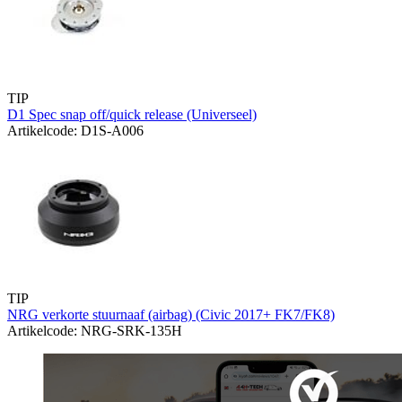
TIP
D1 Spec snap off/quick release (Universeel)
Artikelcode: D1S-A006
TIP
NRG verkorte stuurnaaf (airbag) (Civic 2017+ FK7/FK8)
Artikelcode: NRG-SRK-135H