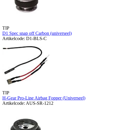
TIP
D1 Spec snap off Carbon (universeel)
Artikelcode: D1-BLS-C
TIP
H-Gear Pro-Line Airbag Fopper (Universeel)
Artikelcode: AUS-SR-1212