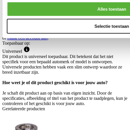
Dit formulier wordt beschermd door reCAPTCHA - het
Alles toestaan
Privacybeleid van Google
en
Servicevoorwaarden
zijn van
toepassing.
Selectie toestaan
Schrijf je eigen review
Alleen geregistreerde gebruikers kunnen reviews schrijven.
Log in
of
maak een account aan
.
Toepasbaar op:
Universeel
Dit product is universeel toepasbaar. Dit betekent dat het niet
specifiek voor een bepaald automerk of model is ontworpen.
Universele producten hebben vaak een slim ontwerp waardoor ze
breed inzetbaar zijn.
Hoe weet je of dit product geschikt is voor jouw auto?
Je schaft dit product aan op basis van eigen inzicht. Door de
specificaties, afbeelding of titel van het product te raadplegen, kun je
controleren of het geschikt is voor jouw auto.
Gerelateerde producten