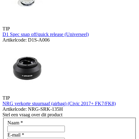
TIP
D1 Spec snap off/quick release (Universeel)
Artikelcode: D1S-A006
TIP
NRG verkorte stuurnaaf (airbag) (Civic 2017+ FK7/FK8)
Artikelcode: NRG-SRK-135H
Stel een vraag over dit product
Naam
*
E-mail
*