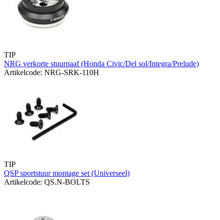
TIP
NRG verkorte stuurnaaf (Honda Civic/Del sol/Integra/Prelude)
Artikelcode: NRG-SRK-110H
TIP
QSP sportstuur montage set (Universeel)
Artikelcode: QS.N-BOLTS