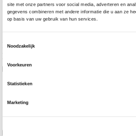
look.
site met onze partners voor social media, adverteren en an
gegevens combineren met andere informatie die u aan ze hee
op basis van uw gebruik van hun services.
Specifications:
Toestemmingsselectie
- Universally applicable
Noodzakelijk
- Black leather
- Black spoke
- Diameter 330mm
Voorkeuren
Toon meer
Stel een vraag over dit product
Naam
*
Statistieken
E-mail
*
Marketing
Wat is je vraag?
*
Bevestig