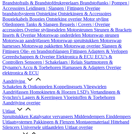
Brandstofrails & Brandstofdrukregelaars
Brandstoftanks | Pompen |
Accessoires
Leidingen | Slangen | Fittingen
Overige
brandstofsysteem
Ontsteking
Ontstekingen & Accessoires
Bougiekabels
Bougies
Ontsteking overige
Motor styling
Oliedoppen
Tanks & Slangen
Beugels | Covers | Overige
accessoires
Overige stylingsdelen
Motorsteunen
Steunen & Brackets
Inserts & Overige
Motorswap onderdelen
Motorswap steunen
Motorswap aandrijfassen
Motorswap spruitstukken
Motorswap
harnesses
Motorswap pakketten
Motorswap overige
Slangen &
Fittingen
Olie- en brandstofslangen
Fittingen
Adapters & Verlopen
Gereedschappen & Overige
Elektronica & ECU
ECU's &
Controllers
Sensoren | Schakelaars | Relais
Startmotoren &
Dynamo's
Accu & Toebehoren
Harnassen & Adapters
Overige
elektronica & ECU
Aandrijving
Schakelen & Ontkoppelen
Koppelingssets
Vliegwielen
Aandrijfassen
Homokineten & Hoezen
LSD's
Vertandingen &
Synchro's
Lagers & Keerringen
Vloeistoffen & Toebehoren
Aandrijving overige
Uitlaat
Spruitstukken
Katalysator vervangers
Middendempers
Einddempers
Uitlaatsystemen
Pakkingen & Flenzen
Montagemateriaal
Hitteband
Silencers
Universele uitlaatdelen
Uitlaat overige