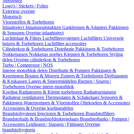
Sleepogen
Logo's | Stickers | Folies
Exterieur overige
Motorisch
Vloeistoffen & Toebehoren
Inlaattraject
Inlaatspruitstukken
Gaskleppen & Adapters
Pakkingen
& Sensoren
Overige inlaattraject
Luchtinlaat & Filters
Luchtfiltersystemen
Luchtfilters
Universele
buizen & Toebehoren
Luchtfilter accessoires
Cilinderkop & Toebehoren
Distributie
Pakkingen & Toebehoren
Nokkenassen
Nokkenas poelies
Kleppen & Toebehoren
Styling
delen
Overige cilinderkop & Toebehoren
Turbo | Compressor | NOS
Interne motorblok delen
Distributie & Pompen
Pakkingen &
Keerringen
Bouten & Moeren
Zuigers & Toebehoren
Drijfstangen
& Krukassen
Lagers & Smeermiddelen
Riemen | Snaren |
Toebehoren
Overige intern motorblok
Koeling
Radiateuren & Kleine toebehoren
Radiateurslangen
Radiateur ventilatoren
Thermostaten & Schakelaars
Sensoren &
Pakkingen
Waterpompen & Vloeistoffen
Oliekoelers & Accessoires
Accessoires & Overige koelingsdelen
Brandstofsysteem
Injectoren & Toebehoren
Brandstoffilters
Brandstofrails & Brandstofdrukregelaars
Brandstoftanks | Pompen |
Accessoires
Leidingen | Slangen | Fittingen
Overige
brandstofsysteem