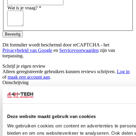
Wat is je vraag?
*
Bevestig
Dit formulier wordt beschermd door reCAPTCHA - het
Privacybeleid van Google
en
Servicevoorwaarden
zijn van
toepassing.
Schrijf je eigen review
Alleen geregistreerde gebruikers kunnen reviews schrijven.
Log in
of
maak een account aan
.
Omschrijving
Sparco performance steering wheels are an icon in the car
customisation world. Choose from a wide variety of products,
compare different materials and find the right product for your
driving style. This steering wheel is universally applicable but
should always be installed with a car model specific steering wheel
Deze website maakt gebruik van cookies
hub/boss. These are available seperately for a wide range of cars
(see for example the related products). This sport steering wheel is
We gebruiken cookies om content en advertenties te personal
ideal for the motor sport and autocross but it also provides a sporty
bieden en om ons websiteverkeer te analyseren. Ook delen 