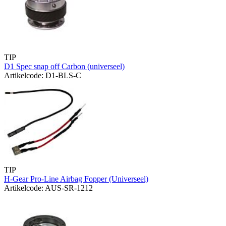
TIP
D1 Spec snap off Carbon (universeel)
Artikelcode: D1-BLS-C
TIP
H-Gear Pro-Line Airbag Fopper (Universeel)
Artikelcode: AUS-SR-1212