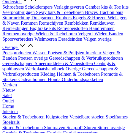
Onderstel
Schroefsets
Schokdempers
Verlagingsveren
Camber kits & Toe kits
Veerpootbruggen
Sway bars & Toebehoren
Braces
Traction bars
Stuurinrichting
Draagarmen
Rubbers
Kogels & Hoezen
Wiellagers
& Naven
Remmen
Remschijven
Remblokken
Remklauwen
Remleidingen
Big brake kits
Remvloeistoffen
Handremmen
Remmen overige
Wielen & Toebehoren
Velgen | Wielen
Banden
Spoorverbreders
Wielmoeren
Draadeinden
Velgen overige
Overige
Poetsproducten
Wassen
Poetsen & Polijsten
Interieur
Velgen &
Banden
Poetsen overige
Gereedschappen & Verbruiksproducten
Gereedschappen
Smeermiddelen & Vloeistoffen
Coatings &
spuitbussen
Werkplaatshandboek
Overige Gereedschappen &
Verbruiksproducten
Kleding
Helmen & Toebehoren
Promotie &
Stickers
Cadeaubonnen
Honda Onderhoudspakketten
Merken
Nieuw
Sale!
Outlet
Home
Interieur
Stoelen & Toebehoren
Kuipstoelen
Verstelbare stoelen
Stoelframes
Stoelrails
Sturen & Toebehoren
Stuurnaven
Snap-off
Sturen
Sturen overige
Gordels & Toebehoren
Gordels
Gordel accessoires