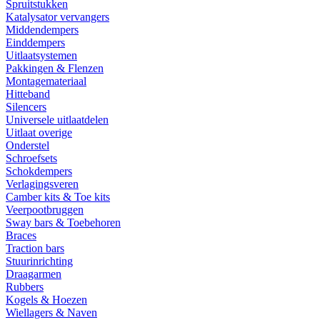
Spruitstukken
Katalysator vervangers
Middendempers
Einddempers
Uitlaatsystemen
Pakkingen & Flenzen
Montagemateriaal
Hitteband
Silencers
Universele uitlaatdelen
Uitlaat overige
Onderstel
Schroefsets
Schokdempers
Verlagingsveren
Camber kits & Toe kits
Veerpootbruggen
Sway bars & Toebehoren
Braces
Traction bars
Stuurinrichting
Draagarmen
Rubbers
Kogels & Hoezen
Wiellagers & Naven