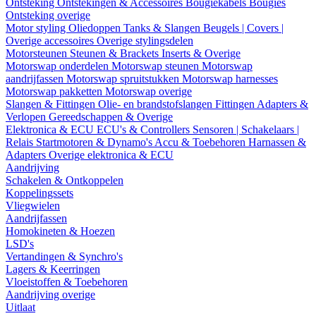
Ontsteking
Ontstekingen & Accessoires
Bougiekabels
Bougies
Ontsteking overige
Motor styling
Oliedoppen
Tanks & Slangen
Beugels | Covers |
Overige accessoires
Overige stylingsdelen
Motorsteunen
Steunen & Brackets
Inserts & Overige
Motorswap onderdelen
Motorswap steunen
Motorswap
aandrijfassen
Motorswap spruitstukken
Motorswap harnesses
Motorswap pakketten
Motorswap overige
Slangen & Fittingen
Olie- en brandstofslangen
Fittingen
Adapters &
Verlopen
Gereedschappen & Overige
Elektronica & ECU
ECU's & Controllers
Sensoren | Schakelaars |
Relais
Startmotoren & Dynamo's
Accu & Toebehoren
Harnassen &
Adapters
Overige elektronica & ECU
Aandrijving
Schakelen & Ontkoppelen
Koppelingssets
Vliegwielen
Aandrijfassen
Homokineten & Hoezen
LSD's
Vertandingen & Synchro's
Lagers & Keerringen
Vloeistoffen & Toebehoren
Aandrijving overige
Uitlaat