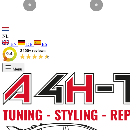
NL
EN
DE
ES
Menu