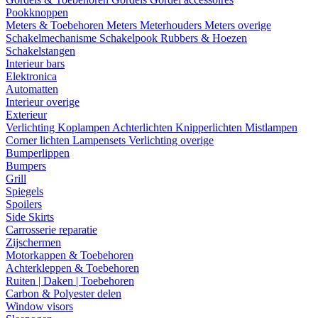
Pookknoppen
Meters & Toebehoren
Meters
Meterhouders
Meters overige
Schakelmechanisme
Schakelpook
Rubbers & Hoezen
Schakelstangen
Interieur bars
Elektronica
Automatten
Interieur overige
Exterieur
Verlichting
Koplampen
Achterlichten
Knipperlichten
Mistlampen
Corner lichten
Lampensets
Verlichting overige
Bumperlippen
Bumpers
Grill
Spiegels
Spoilers
Side Skirts
Carrosserie reparatie
Zijschermen
Motorkappen & Toebehoren
Achterkleppen & Toebehoren
Ruiten | Daken | Toebehoren
Carbon & Polyester delen
Window visors