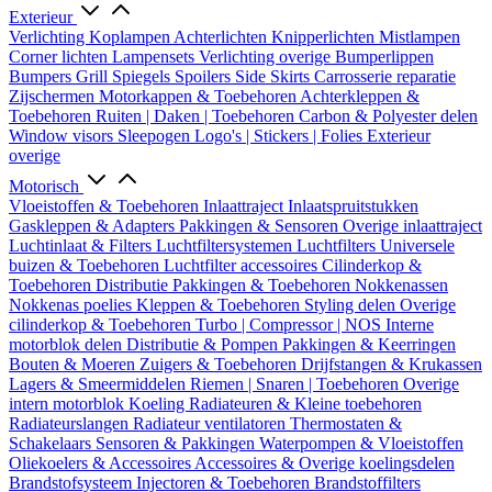
Exterieur
Verlichting
Koplampen
Achterlichten
Knipperlichten
Mistlampen
Corner lichten
Lampensets
Verlichting overige
Bumperlippen
Bumpers
Grill
Spiegels
Spoilers
Side Skirts
Carrosserie reparatie
Zijschermen
Motorkappen & Toebehoren
Achterkleppen &
Toebehoren
Ruiten | Daken | Toebehoren
Carbon & Polyester delen
Window visors
Sleepogen
Logo's | Stickers | Folies
Exterieur
overige
Motorisch
Vloeistoffen & Toebehoren
Inlaattraject
Inlaatspruitstukken
Gaskleppen & Adapters
Pakkingen & Sensoren
Overige inlaattraject
Luchtinlaat & Filters
Luchtfiltersystemen
Luchtfilters
Universele
buizen & Toebehoren
Luchtfilter accessoires
Cilinderkop &
Toebehoren
Distributie
Pakkingen & Toebehoren
Nokkenassen
Nokkenas poelies
Kleppen & Toebehoren
Styling delen
Overige
cilinderkop & Toebehoren
Turbo | Compressor | NOS
Interne
motorblok delen
Distributie & Pompen
Pakkingen & Keerringen
Bouten & Moeren
Zuigers & Toebehoren
Drijfstangen & Krukassen
Lagers & Smeermiddelen
Riemen | Snaren | Toebehoren
Overige
intern motorblok
Koeling
Radiateuren & Kleine toebehoren
Radiateurslangen
Radiateur ventilatoren
Thermostaten &
Schakelaars
Sensoren & Pakkingen
Waterpompen & Vloeistoffen
Oliekoelers & Accessoires
Accessoires & Overige koelingsdelen
Brandstofsysteem
Injectoren & Toebehoren
Brandstoffilters