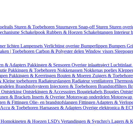
oelrails
Sturen & Toebehoren
Stuurnaven
Snap-off
Sturen
Sturen over
mechanisme
Schakelpook
Rubbers & Hoezen
Schakelstangen
Interieur 
ner lichten
Lampensets
Verlichting overige
Bumperlippen
Bumpers
Gri
Daken | Toebehoren
Carbon & Polyester delen
Window visors
Sleepog
en & Adapters
Pakkingen & Sensoren
Overige inlaattraject
Luchtinlaat
butie
Pakkingen & Toebehoren
Nokkenassen
Nokkenas poelies
Kleppe
ompen
Pakkingen & Keerringen
Bouten & Moeren
Zuigers & Toebehor
& Kleine toebehoren
Radiateurslangen
Radiateur ventilatoren
Thermost
ngsdelen
Brandstofsysteem
Injectoren & Toebehoren
Brandstoffilters
Br
m
Ontsteking
Ontstekingen & Accessoires
Bougiekabels
Bougies
Ontste
unen & Brackets
Inserts & Overige
Motorswap onderdelen
Motorswap
gen & Fittingen
Olie- en brandstofslangen
Fittingen
Adapters & Verlop
Accu & Toebehoren
Harnassen & Adapters
Overige elektronica & E
n
Homokineten & Hoezen
LSD's
Vertandingen & Synchro's
Lagers & K