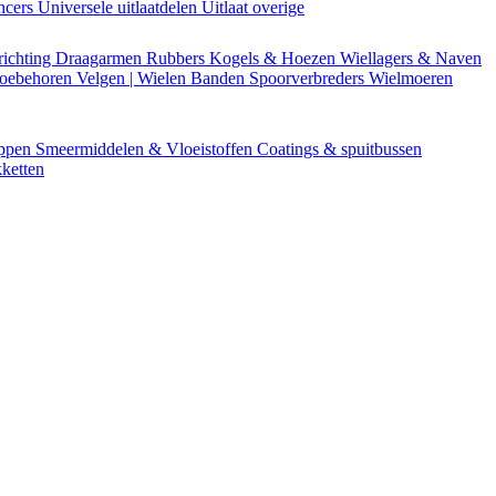
encers
Universele uitlaatdelen
Uitlaat overige
richting
Draagarmen
Rubbers
Kogels & Hoezen
Wiellagers & Naven
Toebehoren
Velgen | Wielen
Banden
Spoorverbreders
Wielmoeren
appen
Smeermiddelen & Vloeistoffen
Coatings & spuitbussen
ketten