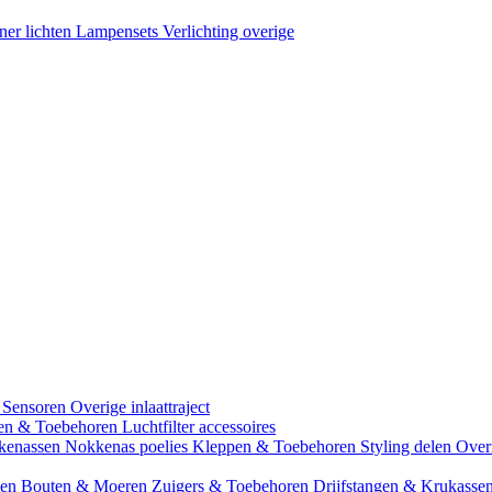
ner lichten
Lampensets
Verlichting overige
 Sensoren
Overige inlaattraject
zen & Toebehoren
Luchtfilter accessoires
kenassen
Nokkenas poelies
Kleppen & Toebehoren
Styling delen
Over
gen
Bouten & Moeren
Zuigers & Toebehoren
Drijfstangen & Krukasse