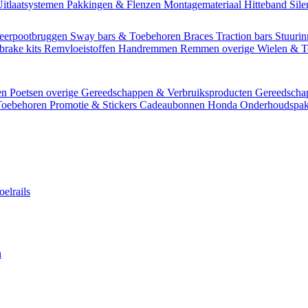
itlaatsystemen
Pakkingen & Flenzen
Montagemateriaal
Hitteband
Sil
eerpootbruggen
Sway bars & Toebehoren
Braces
Traction bars
Stuurin
brake kits
Remvloeistoffen
Handremmen
Remmen overige
Wielen & 
en
Poetsen overige
Gereedschappen & Verbruiksproducten
Gereedsch
Toebehoren
Promotie & Stickers
Cadeaubonnen
Honda Onderhoudspak
oelrails
n