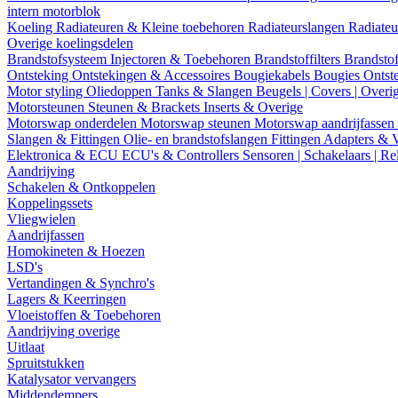
intern motorblok
Koeling
Radiateuren & Kleine toebehoren
Radiateurslangen
Radiateu
Overige koelingsdelen
Brandstofsysteem
Injectoren & Toebehoren
Brandstoffilters
Brandstof
Ontsteking
Ontstekingen & Accessoires
Bougiekabels
Bougies
Ontst
Motor styling
Oliedoppen
Tanks & Slangen
Beugels | Covers | Overi
Motorsteunen
Steunen & Brackets
Inserts & Overige
Motorswap onderdelen
Motorswap steunen
Motorswap aandrijfassen
Slangen & Fittingen
Olie- en brandstofslangen
Fittingen
Adapters & 
Elektronica & ECU
ECU's & Controllers
Sensoren | Schakelaars | Re
Aandrijving
Schakelen & Ontkoppelen
Koppelingssets
Vliegwielen
Aandrijfassen
Homokineten & Hoezen
LSD's
Vertandingen & Synchro's
Lagers & Keerringen
Vloeistoffen & Toebehoren
Aandrijving overige
Uitlaat
Spruitstukken
Katalysator vervangers
Middendempers