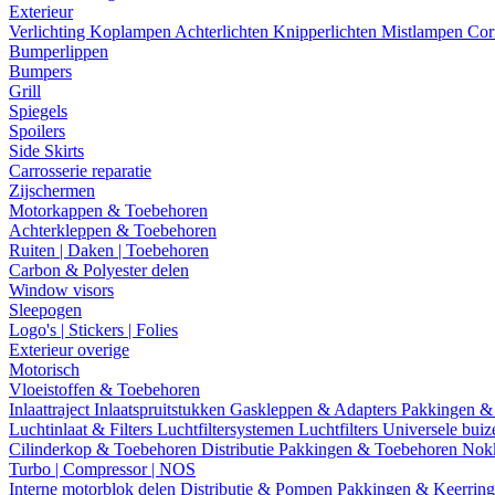
Exterieur
Verlichting
Koplampen
Achterlichten
Knipperlichten
Mistlampen
Cor
Bumperlippen
Bumpers
Grill
Spiegels
Spoilers
Side Skirts
Carrosserie reparatie
Zijschermen
Motorkappen & Toebehoren
Achterkleppen & Toebehoren
Ruiten | Daken | Toebehoren
Carbon & Polyester delen
Window visors
Sleepogen
Logo's | Stickers | Folies
Exterieur overige
Motorisch
Vloeistoffen & Toebehoren
Inlaattraject
Inlaatspruitstukken
Gaskleppen & Adapters
Pakkingen &
Luchtinlaat & Filters
Luchtfiltersystemen
Luchtfilters
Universele bui
Cilinderkop & Toebehoren
Distributie
Pakkingen & Toebehoren
Nok
Turbo | Compressor | NOS
Interne motorblok delen
Distributie & Pompen
Pakkingen & Keerrin