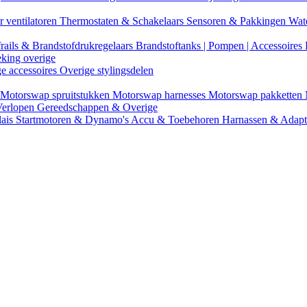
r ventilatoren
Thermostaten & Schakelaars
Sensoren & Pakkingen
Wat
rails & Brandstofdrukregelaars
Brandstoftanks | Pompen | Accessoires
eking overige
ge accessoires
Overige stylingsdelen
Motorswap spruitstukken
Motorswap harnesses
Motorswap pakketten
Verlopen
Gereedschappen & Overige
lais
Startmotoren & Dynamo's
Accu & Toebehoren
Harnassen & Adap