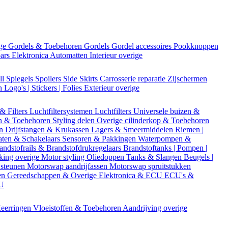
ige
Gordels & Toebehoren
Gordels
Gordel accessoires
Pookknoppen
bars
Elektronica
Automatten
Interieur overige
ll
Spiegels
Spoilers
Side Skirts
Carrosserie reparatie
Zijschermen
en
Logo's | Stickers | Folies
Exterieur overige
 & Filters
Luchtfiltersystemen
Luchtfilters
Universele buizen &
n & Toebehoren
Styling delen
Overige cilinderkop & Toebehoren
en
Drijfstangen & Krukassen
Lagers & Smeermiddelen
Riemen |
aten & Schakelaars
Sensoren & Pakkingen
Waterpompen &
andstofrails & Brandstofdrukregelaars
Brandstoftanks | Pompen |
king overige
Motor styling
Oliedoppen
Tanks & Slangen
Beugels |
 steunen
Motorswap aandrijfassen
Motorswap spruitstukken
en
Gereedschappen & Overige
Elektronica & ECU
ECU's &
CU
eerringen
Vloeistoffen & Toebehoren
Aandrijving overige