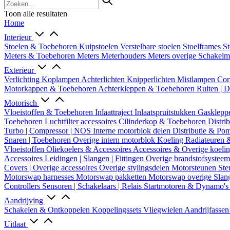
Toon alle resultaten
Home
Interieur
Stoelen & Toebehoren
Kuipstoelen
Verstelbare stoelen
Stoelframes
St
Meters & Toebehoren
Meters
Meterhouders
Meters overige
Schakel
Exterieur
Verlichting
Koplampen
Achterlichten
Knipperlichten
Mistlampen
Cor
Motorkappen & Toebehoren
Achterkleppen & Toebehoren
Ruiten | 
Motorisch
Vloeistoffen & Toebehoren
Inlaattraject
Inlaatspruitstukken
Gasklepp
Toebehoren
Luchtfilter accessoires
Cilinderkop & Toebehoren
Distri
Turbo | Compressor | NOS
Interne motorblok delen
Distributie & P
Snaren | Toebehoren
Overige intern motorblok
Koeling
Radiateuren 
Vloeistoffen
Oliekoelers & Accessoires
Accessoires & Overige koeli
Accessoires
Leidingen | Slangen | Fittingen
Overige brandstofsystee
Covers | Overige accessoires
Overige stylingsdelen
Motorsteunen
Ste
Motorswap harnesses
Motorswap pakketten
Motorswap overige
Slan
Controllers
Sensoren | Schakelaars | Relais
Startmotoren & Dynamo's
Aandrijving
Schakelen & Ontkoppelen
Koppelingssets
Vliegwielen
Aandrijfasse
Uitlaat