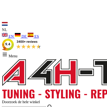
NL
EN
DE
ES
Menu
Doorzoek de hele winkel