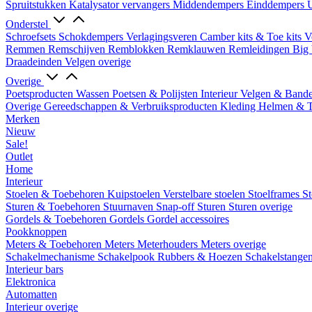
Spruitstukken
Katalysator vervangers
Middendempers
Einddempers
U
Onderstel
Schroefsets
Schokdempers
Verlagingsveren
Camber kits & Toe kits
V
Remmen
Remschijven
Remblokken
Remklauwen
Remleidingen
Big 
Draadeinden
Velgen overige
Overige
Poetsproducten
Wassen
Poetsen & Polijsten
Interieur
Velgen & Band
Overige Gereedschappen & Verbruiksproducten
Kleding
Helmen & 
Merken
Nieuw
Sale!
Outlet
Home
Interieur
Stoelen & Toebehoren
Kuipstoelen
Verstelbare stoelen
Stoelframes
St
Sturen & Toebehoren
Stuurnaven
Snap-off
Sturen
Sturen overige
Gordels & Toebehoren
Gordels
Gordel accessoires
Pookknoppen
Meters & Toebehoren
Meters
Meterhouders
Meters overige
Schakelmechanisme
Schakelpook
Rubbers & Hoezen
Schakelstange
Interieur bars
Elektronica
Automatten
Interieur overige