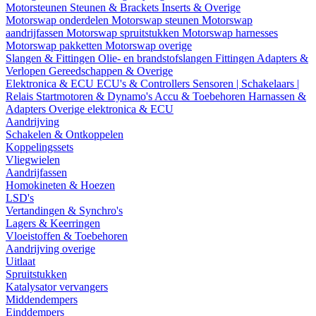
Motorsteunen
Steunen & Brackets
Inserts & Overige
Motorswap onderdelen
Motorswap steunen
Motorswap
aandrijfassen
Motorswap spruitstukken
Motorswap harnesses
Motorswap pakketten
Motorswap overige
Slangen & Fittingen
Olie- en brandstofslangen
Fittingen
Adapters &
Verlopen
Gereedschappen & Overige
Elektronica & ECU
ECU's & Controllers
Sensoren | Schakelaars |
Relais
Startmotoren & Dynamo's
Accu & Toebehoren
Harnassen &
Adapters
Overige elektronica & ECU
Aandrijving
Schakelen & Ontkoppelen
Koppelingssets
Vliegwielen
Aandrijfassen
Homokineten & Hoezen
LSD's
Vertandingen & Synchro's
Lagers & Keerringen
Vloeistoffen & Toebehoren
Aandrijving overige
Uitlaat
Spruitstukken
Katalysator vervangers
Middendempers
Einddempers