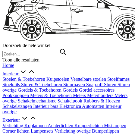
Doorzoek de hele winkel
Toon alle resultaten
Home
Interieur
Stoelen & Toebehoren
Kuipstoelen
Verstelbare stoelen
Stoelframes
Stoelrails
Sturen & Toebehoren
Stuurnaven
Snap-off
Sturen
Sturen
overige
Gordels & Toebehoren
Gordels
Gordel accessoires
Pookknoppen
Meters & Toebehoren
Meters
Meterhouders
Meters
overige
Schakelmechanisme
Schakelpook
Rubbers & Hoezen
Schakelstangen
Interieur bars
Elektronica
Automatten
Interieur
overige
Exterieur
Verlichting
Koplampen
Achterlichten
Knipperlichten
Mistlampen
Corner lichten
Lampensets
Verlichting overige
Bumperlippen