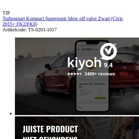
TIP
Turbosmart Kompact Supersonic blow off valve Zwart (Civic
2015+ FK2/FK8)
Artikelcode: TS-0203-1017