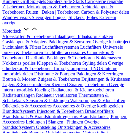
Bumpers
Grill
Spiegels
Spoilers
Side Skirts
Carrosserie reparatie
Zijschermen
Motorkappen & Toebehoren
Achterkleppen &
Toebehoren
Ruiten | Daken | Toebehoren
Carbon & Polyester delen
Window visors
Sleepogen
Logo's | Stickers | Folies
Exterieur
overige
Motorisch
Vloeistoffen & Toebehoren
Inlaattraject
Inlaatspruitstukken
Gaskleppen & Adapters
Pakkingen & Sensoren
Overige inlaattraject
Luchtinlaat & Filters
Luchtfiltersystemen
Luchtfilters
Universele
buizen & Toebehoren
Luchtfilter accessoires
Cilinderkop &
Toebehoren
Distributie
Pakkingen & Toebehoren
Nokkenassen
Nokkenas poelies
Kleppen & Toebehoren
Styling delen
Overige
cilinderkop & Toebehoren
Turbo | Compressor | NOS
Interne
motorblok delen
Distributie & Pompen
Pakkingen & Keerringen
Bouten & Moeren
Zuigers & Toebehoren
Drijfstangen & Krukassen
Lagers & Smeermiddelen
Riemen | Snaren | Toebehoren
Overige
intern motorblok
Koeling
Radiateuren & Kleine toebehoren
Radiateurslangen
Radiateur ventilatoren
Thermostaten &
Schakelaars
Sensoren & Pakkingen
Waterpompen & Vloeistoffen
Oliekoelers & Accessoires
Accessoires & Overige koelingsdelen
Brandstofsysteem
Injectoren & Toebehoren
Brandstoffilters
Brandstofrails & Brandstofdrukregelaars
Brandstoftanks | Pompen |
Accessoires
Leidingen | Slangen | Fittingen
Overige
brandstofsysteem
Ontsteking
Ontstekingen & Accessoires
Bougiekabels
Bougies
Ontsteking overige
Motor styling