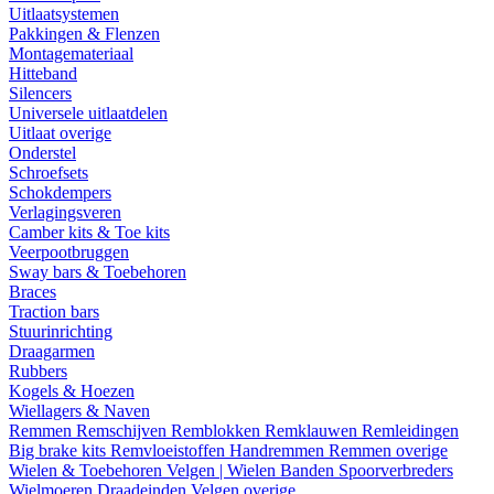
Uitlaatsystemen
Pakkingen & Flenzen
Montagemateriaal
Hitteband
Silencers
Universele uitlaatdelen
Uitlaat overige
Onderstel
Schroefsets
Schokdempers
Verlagingsveren
Camber kits & Toe kits
Veerpootbruggen
Sway bars & Toebehoren
Braces
Traction bars
Stuurinrichting
Draagarmen
Rubbers
Kogels & Hoezen
Wiellagers & Naven
Remmen
Remschijven
Remblokken
Remklauwen
Remleidingen
Big brake kits
Remvloeistoffen
Handremmen
Remmen overige
Wielen & Toebehoren
Velgen | Wielen
Banden
Spoorverbreders
Wielmoeren
Draadeinden
Velgen overige