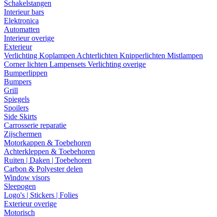
Schakelstangen
Interieur bars
Elektronica
Automatten
Interieur overige
Exterieur
Verlichting
Koplampen
Achterlichten
Knipperlichten
Mistlampen
Corner lichten
Lampensets
Verlichting overige
Bumperlippen
Bumpers
Grill
Spiegels
Spoilers
Side Skirts
Carrosserie reparatie
Zijschermen
Motorkappen & Toebehoren
Achterkleppen & Toebehoren
Ruiten | Daken | Toebehoren
Carbon & Polyester delen
Window visors
Sleepogen
Logo's | Stickers | Folies
Exterieur overige
Motorisch