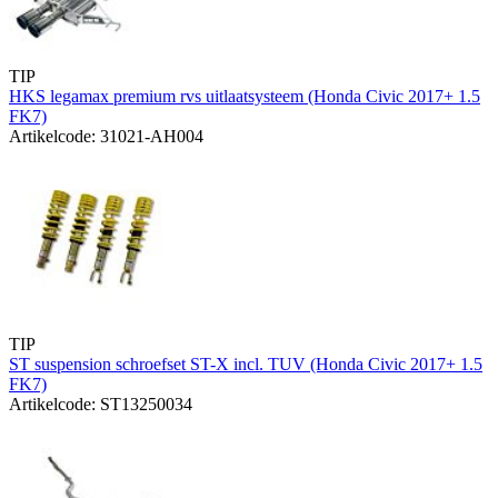
TIP
HKS legamax premium rvs uitlaatsysteem (Honda Civic 2017+ 1.5
FK7)
Artikelcode: 31021-AH004
TIP
ST suspension schroefset ST-X incl. TUV (Honda Civic 2017+ 1.5
FK7)
Artikelcode: ST13250034