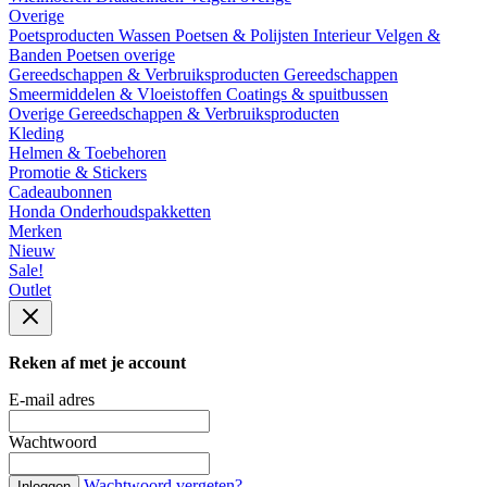
Overige
Poetsproducten
Wassen
Poetsen & Polijsten
Interieur
Velgen &
Banden
Poetsen overige
Gereedschappen & Verbruiksproducten
Gereedschappen
Smeermiddelen & Vloeistoffen
Coatings & spuitbussen
Overige Gereedschappen & Verbruiksproducten
Kleding
Helmen & Toebehoren
Promotie & Stickers
Cadeaubonnen
Honda Onderhoudspakketten
Merken
Nieuw
Sale!
Outlet
Reken af met je account
E-mail adres
Wachtwoord
Wachtwoord vergeten?
Inloggen