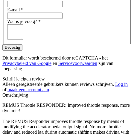
E-mail
*
Wat is je vraag?
*
Bevestig
Dit formulier wordt beschermd door reCAPTCHA - het
Privacybeleid van Google
en
Servicevoorwaarden
zijn van
toepassing.
Schrijf je eigen review
Alleen geregistreerde gebruikers kunnen reviews schrijven.
Log in
of
maak een account aan
.
Omschrijving
REMUS Throttle RESPONDER: Improved throttle response, more
dynamic!
The REMUS Responder improves throttle response by means of
modifying the accelerator pedal output signal. No more throttle
delay and reduced lag during automatic shifting makes driving with