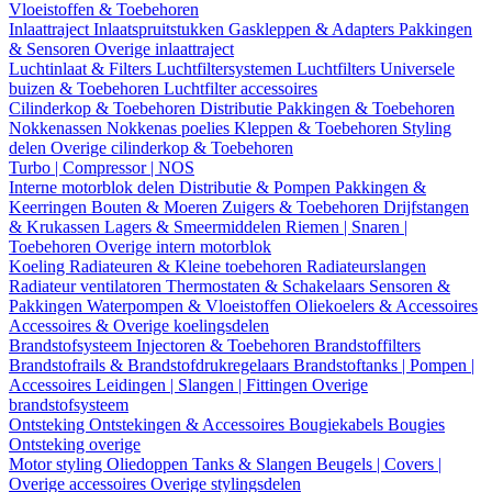
Vloeistoffen & Toebehoren
Inlaattraject
Inlaatspruitstukken
Gaskleppen & Adapters
Pakkingen
& Sensoren
Overige inlaattraject
Luchtinlaat & Filters
Luchtfiltersystemen
Luchtfilters
Universele
buizen & Toebehoren
Luchtfilter accessoires
Cilinderkop & Toebehoren
Distributie
Pakkingen & Toebehoren
Nokkenassen
Nokkenas poelies
Kleppen & Toebehoren
Styling
delen
Overige cilinderkop & Toebehoren
Turbo | Compressor | NOS
Interne motorblok delen
Distributie & Pompen
Pakkingen &
Keerringen
Bouten & Moeren
Zuigers & Toebehoren
Drijfstangen
& Krukassen
Lagers & Smeermiddelen
Riemen | Snaren |
Toebehoren
Overige intern motorblok
Koeling
Radiateuren & Kleine toebehoren
Radiateurslangen
Radiateur ventilatoren
Thermostaten & Schakelaars
Sensoren &
Pakkingen
Waterpompen & Vloeistoffen
Oliekoelers & Accessoires
Accessoires & Overige koelingsdelen
Brandstofsysteem
Injectoren & Toebehoren
Brandstoffilters
Brandstofrails & Brandstofdrukregelaars
Brandstoftanks | Pompen |
Accessoires
Leidingen | Slangen | Fittingen
Overige
brandstofsysteem
Ontsteking
Ontstekingen & Accessoires
Bougiekabels
Bougies
Ontsteking overige
Motor styling
Oliedoppen
Tanks & Slangen
Beugels | Covers |
Overige accessoires
Overige stylingsdelen