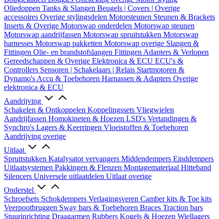
Oliedoppen
Tanks & Slangen
Beugels | Covers | Overige
accessoires
Overige stylingsdelen
Motorsteunen
Steunen & Brackets
Inserts & Overige
Motorswap onderdelen
Motorswap steunen
Motorswap aandrijfassen
Motorswap spruitstukken
Motorswap
harnesses
Motorswap pakketten
Motorswap overige
Slangen &
Fittingen
Olie- en brandstofslangen
Fittingen
Adapters & Verlopen
Gereedschappen & Overige
Elektronica & ECU
ECU's &
Controllers
Sensoren | Schakelaars | Relais
Startmotoren &
Dynamo's
Accu & Toebehoren
Harnassen & Adapters
Overige
elektronica & ECU
Aandrijving
Schakelen & Ontkoppelen
Koppelingssets
Vliegwielen
Aandrijfassen
Homokineten & Hoezen
LSD's
Vertandingen &
Synchro's
Lagers & Keerringen
Vloeistoffen & Toebehoren
Aandrijving overige
Uitlaat
Spruitstukken
Katalysator vervangers
Middendempers
Einddempers
Uitlaatsystemen
Pakkingen & Flenzen
Montagemateriaal
Hitteband
Silencers
Universele uitlaatdelen
Uitlaat overige
Onderstel
Schroefsets
Schokdempers
Verlagingsveren
Camber kits & Toe kits
Veerpootbruggen
Sway bars & Toebehoren
Braces
Traction bars
Stuurinrichting
Draagarmen
Rubbers
Kogels & Hoezen
Wiellagers