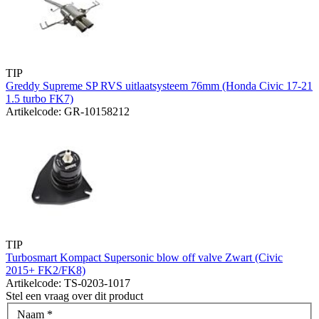
TIP
Greddy Supreme SP RVS uitlaatsysteem 76mm (Honda Civic 17-21
1.5 turbo FK7)
Artikelcode: GR-10158212
TIP
Turbosmart Kompact Supersonic blow off valve Zwart (Civic
2015+ FK2/FK8)
Artikelcode: TS-0203-1017
Stel een vraag over dit product
Naam
*