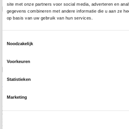
site met onze partners voor social media, adverteren en an
Toon meer
gegevens combineren met andere informatie die u aan ze hee
Stel een vraag over dit product
op basis van uw gebruik van hun services.
Naam
*
E-mail
*
Toestemmingsselectie
Noodzakelijk
Wat is je vraag?
*
Voorkeuren
Bevestig
Statistieken
Dit formulier wordt beschermd door reCAPTCHA - het
Privacybeleid van Google
en
Servicevoorwaarden
zijn van
toepassing.
Marketing
Schrijf je eigen review
Alleen geregistreerde gebruikers kunnen reviews schrijven.
Log in
of
maak een account aan
.
Toepasbaar op:
Honda
Civic 5 deurs/hatchback 2017-2021 1.0i-VTEC (FK6)