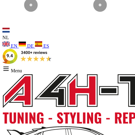
NL
EN
DE
ES
Menu