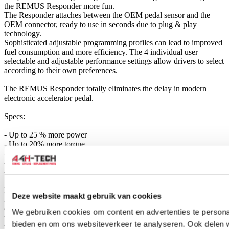
the REMUS Responder more fun.
The Responder attaches between the OEM pedal sensor and the
OEM connector, ready to use in seconds due to plug & play
technology.
Sophisticated adjustable programming profiles can lead to improved
fuel consumption and more efficiency. The 4 individual user
selectable and adjustable performance settings allow drivers to select
according to their own preferences.
The REMUS Responder totally eliminates the delay in modern
electronic accelerator pedal.
Specs:
- Up to 25 % more power
- Up to 20% more torque
- Up to 1l/100 km fuel saving
- Fully adjustable power increase
- Simple DIY installation (Plug & Play)
REMUS POWERIZER: The performance figures represent the
Deze website maakt gebruik van cookies
maximum achievable values. The actual performance output
depends on the original tolerances of each engine. REMUS delivers
We gebruiken cookies om content en advertenties te personal
the POWERIZER with the best possible setting for your vehicle
bieden en om ons websiteverkeer te analyseren. Ook delen 
type.