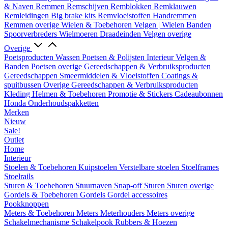
& Naven
Remmen
Remschijven
Remblokken
Remklauwen
Remleidingen
Big brake kits
Remvloeistoffen
Handremmen
Remmen overige
Wielen & Toebehoren
Velgen | Wielen
Banden
Spoorverbreders
Wielmoeren
Draadeinden
Velgen overige
Overige
Poetsproducten
Wassen
Poetsen & Polijsten
Interieur
Velgen &
Banden
Poetsen overige
Gereedschappen & Verbruiksproducten
Gereedschappen
Smeermiddelen & Vloeistoffen
Coatings &
spuitbussen
Overige Gereedschappen & Verbruiksproducten
Kleding
Helmen & Toebehoren
Promotie & Stickers
Cadeaubonnen
Honda Onderhoudspakketten
Merken
Nieuw
Sale!
Outlet
Home
Interieur
Stoelen & Toebehoren
Kuipstoelen
Verstelbare stoelen
Stoelframes
Stoelrails
Sturen & Toebehoren
Stuurnaven
Snap-off
Sturen
Sturen overige
Gordels & Toebehoren
Gordels
Gordel accessoires
Pookknoppen
Meters & Toebehoren
Meters
Meterhouders
Meters overige
Schakelmechanisme
Schakelpook
Rubbers & Hoezen