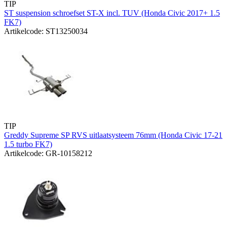
TIP
ST suspension schroefset ST-X incl. TUV (Honda Civic 2017+ 1.5
FK7)
Artikelcode: ST13250034
TIP
Greddy Supreme SP RVS uitlaatsysteem 76mm (Honda Civic 17-21
1.5 turbo FK7)
Artikelcode: GR-10158212