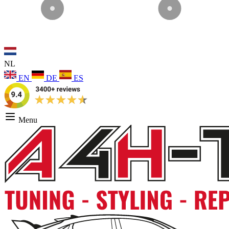
NL
EN
DE
ES
Menu