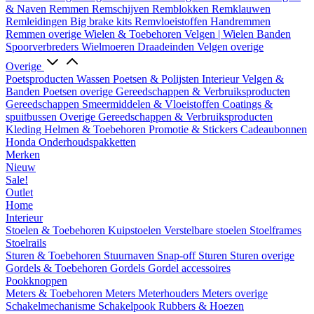
& Naven
Remmen
Remschijven
Remblokken
Remklauwen
Remleidingen
Big brake kits
Remvloeistoffen
Handremmen
Remmen overige
Wielen & Toebehoren
Velgen | Wielen
Banden
Spoorverbreders
Wielmoeren
Draadeinden
Velgen overige
Overige
Poetsproducten
Wassen
Poetsen & Polijsten
Interieur
Velgen &
Banden
Poetsen overige
Gereedschappen & Verbruiksproducten
Gereedschappen
Smeermiddelen & Vloeistoffen
Coatings &
spuitbussen
Overige Gereedschappen & Verbruiksproducten
Kleding
Helmen & Toebehoren
Promotie & Stickers
Cadeaubonnen
Honda Onderhoudspakketten
Merken
Nieuw
Sale!
Outlet
Home
Interieur
Stoelen & Toebehoren
Kuipstoelen
Verstelbare stoelen
Stoelframes
Stoelrails
Sturen & Toebehoren
Stuurnaven
Snap-off
Sturen
Sturen overige
Gordels & Toebehoren
Gordels
Gordel accessoires
Pookknoppen
Meters & Toebehoren
Meters
Meterhouders
Meters overige
Schakelmechanisme
Schakelpook
Rubbers & Hoezen