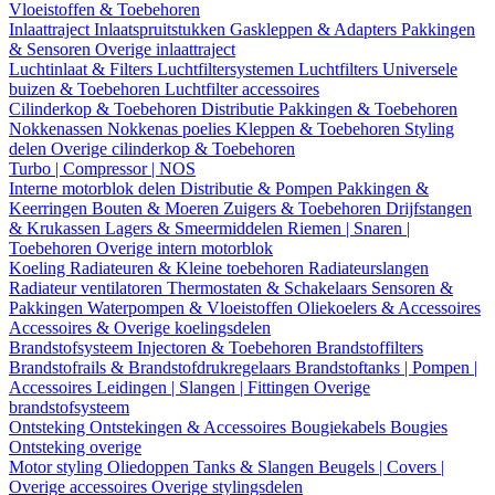
Vloeistoffen & Toebehoren
Inlaattraject
Inlaatspruitstukken
Gaskleppen & Adapters
Pakkingen
& Sensoren
Overige inlaattraject
Luchtinlaat & Filters
Luchtfiltersystemen
Luchtfilters
Universele
buizen & Toebehoren
Luchtfilter accessoires
Cilinderkop & Toebehoren
Distributie
Pakkingen & Toebehoren
Nokkenassen
Nokkenas poelies
Kleppen & Toebehoren
Styling
delen
Overige cilinderkop & Toebehoren
Turbo | Compressor | NOS
Interne motorblok delen
Distributie & Pompen
Pakkingen &
Keerringen
Bouten & Moeren
Zuigers & Toebehoren
Drijfstangen
& Krukassen
Lagers & Smeermiddelen
Riemen | Snaren |
Toebehoren
Overige intern motorblok
Koeling
Radiateuren & Kleine toebehoren
Radiateurslangen
Radiateur ventilatoren
Thermostaten & Schakelaars
Sensoren &
Pakkingen
Waterpompen & Vloeistoffen
Oliekoelers & Accessoires
Accessoires & Overige koelingsdelen
Brandstofsysteem
Injectoren & Toebehoren
Brandstoffilters
Brandstofrails & Brandstofdrukregelaars
Brandstoftanks | Pompen |
Accessoires
Leidingen | Slangen | Fittingen
Overige
brandstofsysteem
Ontsteking
Ontstekingen & Accessoires
Bougiekabels
Bougies
Ontsteking overige
Motor styling
Oliedoppen
Tanks & Slangen
Beugels | Covers |
Overige accessoires
Overige stylingsdelen