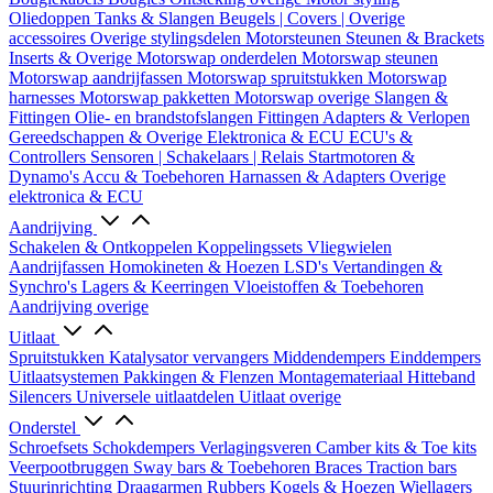
Oliedoppen
Tanks & Slangen
Beugels | Covers | Overige
accessoires
Overige stylingsdelen
Motorsteunen
Steunen & Brackets
Inserts & Overige
Motorswap onderdelen
Motorswap steunen
Motorswap aandrijfassen
Motorswap spruitstukken
Motorswap
harnesses
Motorswap pakketten
Motorswap overige
Slangen &
Fittingen
Olie- en brandstofslangen
Fittingen
Adapters & Verlopen
Gereedschappen & Overige
Elektronica & ECU
ECU's &
Controllers
Sensoren | Schakelaars | Relais
Startmotoren &
Dynamo's
Accu & Toebehoren
Harnassen & Adapters
Overige
elektronica & ECU
Aandrijving
Schakelen & Ontkoppelen
Koppelingssets
Vliegwielen
Aandrijfassen
Homokineten & Hoezen
LSD's
Vertandingen &
Synchro's
Lagers & Keerringen
Vloeistoffen & Toebehoren
Aandrijving overige
Uitlaat
Spruitstukken
Katalysator vervangers
Middendempers
Einddempers
Uitlaatsystemen
Pakkingen & Flenzen
Montagemateriaal
Hitteband
Silencers
Universele uitlaatdelen
Uitlaat overige
Onderstel
Schroefsets
Schokdempers
Verlagingsveren
Camber kits & Toe kits
Veerpootbruggen
Sway bars & Toebehoren
Braces
Traction bars
Stuurinrichting
Draagarmen
Rubbers
Kogels & Hoezen
Wiellagers