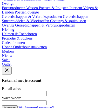
Overige
Poetsproducten
Wassen
Poetsen & Polijsten
Interieur
Velgen &
Banden
Poetsen overige
Gereedschappen & Verbruiksproducten
Gereedschappen
Smeermiddelen & Vloeistoffen
Coatings & spuitbussen
Overige Gereedschappen & Verbruiksproducten
Kleding
Helmen & Toebehoren
Promotie & Stickers
Cadeaubonnen
Honda Onderhoudspakketten
Merken
Nieuw
Sale!
Outlet
Reken af met je account
E-mail adres
Wachtwoord
Wachtwoord vergeten?
Inloggen