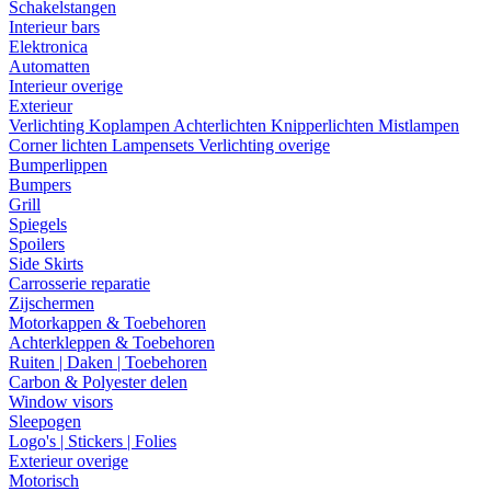
Schakelstangen
Interieur bars
Elektronica
Automatten
Interieur overige
Exterieur
Verlichting
Koplampen
Achterlichten
Knipperlichten
Mistlampen
Corner lichten
Lampensets
Verlichting overige
Bumperlippen
Bumpers
Grill
Spiegels
Spoilers
Side Skirts
Carrosserie reparatie
Zijschermen
Motorkappen & Toebehoren
Achterkleppen & Toebehoren
Ruiten | Daken | Toebehoren
Carbon & Polyester delen
Window visors
Sleepogen
Logo's | Stickers | Folies
Exterieur overige
Motorisch