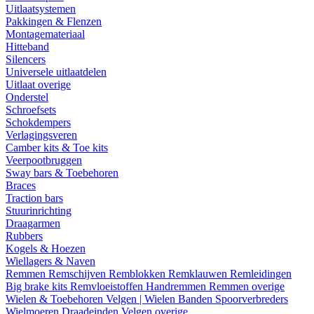
Uitlaatsystemen
Pakkingen & Flenzen
Montagemateriaal
Hitteband
Silencers
Universele uitlaatdelen
Uitlaat overige
Onderstel
Schroefsets
Schokdempers
Verlagingsveren
Camber kits & Toe kits
Veerpootbruggen
Sway bars & Toebehoren
Braces
Traction bars
Stuurinrichting
Draagarmen
Rubbers
Kogels & Hoezen
Wiellagers & Naven
Remmen
Remschijven
Remblokken
Remklauwen
Remleidingen
Big brake kits
Remvloeistoffen
Handremmen
Remmen overige
Wielen & Toebehoren
Velgen | Wielen
Banden
Spoorverbreders
Wielmoeren
Draadeinden
Velgen overige