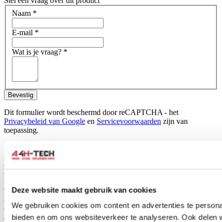
Stel een vraag over dit product
Naam
*
E-mail
*
Wat is je vraag?
*
Bevestig
Dit formulier wordt beschermd door reCAPTCHA - het
Privacybeleid van Google
en
Servicevoorwaarden
zijn van
toepassing.
Schrijf je eigen review
Alleen geregistreerde gebruikers kunnen reviews schrijven.
Log in
of
maak een account aan
.
Omschrijving
Deze website maakt gebruik van cookies
The Radium Engineering rail features a large 0.69" internal diameter bore to
suit even the most fuel hungry engines. They are CNC machined from extruded
We gebruiken cookies om content en advertenties te personal
6063 aluminum, media blasted, black anodized, and laser etched for a high
bieden en om ons websiteverkeer te analyseren. Ook delen 
quality surface finish. All 3 ports are machined with 8AN ORB (3/4-16 female)