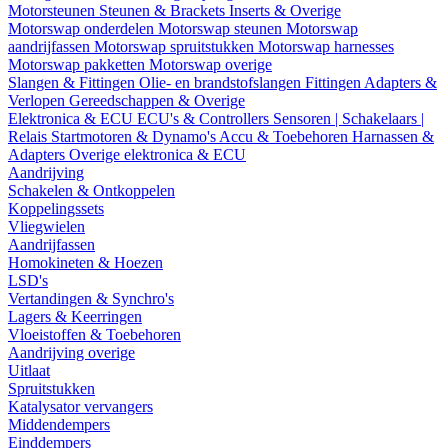
Motorsteunen
Steunen & Brackets
Inserts & Overige
Motorswap onderdelen
Motorswap steunen
Motorswap
aandrijfassen
Motorswap spruitstukken
Motorswap harnesses
Motorswap pakketten
Motorswap overige
Slangen & Fittingen
Olie- en brandstofslangen
Fittingen
Adapters &
Verlopen
Gereedschappen & Overige
Elektronica & ECU
ECU's & Controllers
Sensoren | Schakelaars |
Relais
Startmotoren & Dynamo's
Accu & Toebehoren
Harnassen &
Adapters
Overige elektronica & ECU
Aandrijving
Schakelen & Ontkoppelen
Koppelingssets
Vliegwielen
Aandrijfassen
Homokineten & Hoezen
LSD's
Vertandingen & Synchro's
Lagers & Keerringen
Vloeistoffen & Toebehoren
Aandrijving overige
Uitlaat
Spruitstukken
Katalysator vervangers
Middendempers
Einddempers