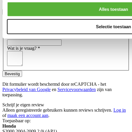
-No fittings included (available seperately or as a fitting kit)
Alles toestaan
Toon meer
Stel een vraag over dit product
Naam
*
Selectie toestaan
E-mail
*
Wat is je vraag?
*
Bevestig
Dit formulier wordt beschermd door reCAPTCHA - het
Privacybeleid van Google
en
Servicevoorwaarden
zijn van
toepassing.
Schrijf je eigen review
Alleen geregistreerde gebruikers kunnen reviews schrijven.
Log in
of
maak een account aan
.
Toepasbaar op:
Honda
S2000 2004-2009 2.0i (AP1)