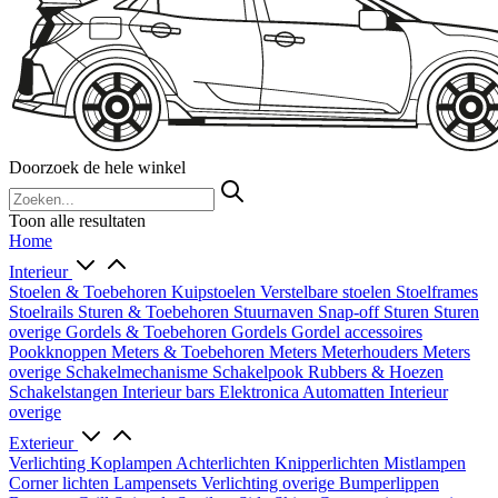
Doorzoek de hele winkel
Toon alle resultaten
Home
Interieur
Stoelen & Toebehoren
Kuipstoelen
Verstelbare stoelen
Stoelframes
Stoelrails
Sturen & Toebehoren
Stuurnaven
Snap-off
Sturen
Sturen
overige
Gordels & Toebehoren
Gordels
Gordel accessoires
Pookknoppen
Meters & Toebehoren
Meters
Meterhouders
Meters
overige
Schakelmechanisme
Schakelpook
Rubbers & Hoezen
Schakelstangen
Interieur bars
Elektronica
Automatten
Interieur
overige
Exterieur
Verlichting
Koplampen
Achterlichten
Knipperlichten
Mistlampen
Corner lichten
Lampensets
Verlichting overige
Bumperlippen