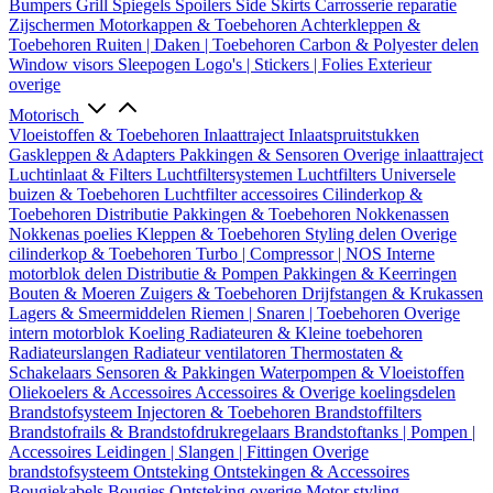
Bumpers
Grill
Spiegels
Spoilers
Side Skirts
Carrosserie reparatie
Zijschermen
Motorkappen & Toebehoren
Achterkleppen &
Toebehoren
Ruiten | Daken | Toebehoren
Carbon & Polyester delen
Window visors
Sleepogen
Logo's | Stickers | Folies
Exterieur
overige
Motorisch
Vloeistoffen & Toebehoren
Inlaattraject
Inlaatspruitstukken
Gaskleppen & Adapters
Pakkingen & Sensoren
Overige inlaattraject
Luchtinlaat & Filters
Luchtfiltersystemen
Luchtfilters
Universele
buizen & Toebehoren
Luchtfilter accessoires
Cilinderkop &
Toebehoren
Distributie
Pakkingen & Toebehoren
Nokkenassen
Nokkenas poelies
Kleppen & Toebehoren
Styling delen
Overige
cilinderkop & Toebehoren
Turbo | Compressor | NOS
Interne
motorblok delen
Distributie & Pompen
Pakkingen & Keerringen
Bouten & Moeren
Zuigers & Toebehoren
Drijfstangen & Krukassen
Lagers & Smeermiddelen
Riemen | Snaren | Toebehoren
Overige
intern motorblok
Koeling
Radiateuren & Kleine toebehoren
Radiateurslangen
Radiateur ventilatoren
Thermostaten &
Schakelaars
Sensoren & Pakkingen
Waterpompen & Vloeistoffen
Oliekoelers & Accessoires
Accessoires & Overige koelingsdelen
Brandstofsysteem
Injectoren & Toebehoren
Brandstoffilters
Brandstofrails & Brandstofdrukregelaars
Brandstoftanks | Pompen |
Accessoires
Leidingen | Slangen | Fittingen
Overige
brandstofsysteem
Ontsteking
Ontstekingen & Accessoires
Bougiekabels
Bougies
Ontsteking overige
Motor styling